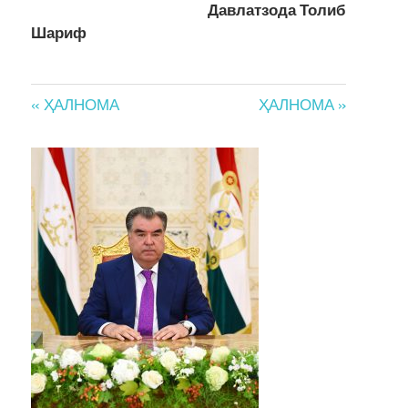
Давлатзода Толиб
Шариф
Post
« ҲАЛНОМА
ҲАЛНОМА »
navigation