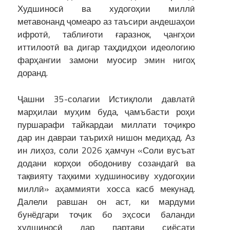
Худшиносӣ ва худогоҳии миллӣ
метавонанд ҷомеаро аз таъсири андешаҳои
ифротӣ, таблиғоти ғаразнок, ҷангҳои
иттилоотӣ ва дигар таҳдидҳои идеологию
фарҳангии замони муосир эмин нигоҳ
доранд.
Ҷашни 35-солагии Истиқлоли давлатӣ
марҳилаи муҳим буда, ҷамъбасти роҳи
пуршарафи тайкардаи миллати тоҷикро
дар ин давраи таърихӣ нишон медиҳад. Аз
ин лиҳоз, соли 2026 ҳамчун «Соли вусъат
додани корҳои ободониву созандагӣ ва
тақвияту таҳкими худшиносиву худогоҳии
миллӣ» аҳаммияти хосса касб мекунад.
Далели равшан он аст, ки мардуми
бунёдгари тоҷик бо эҳсоси баланди
худшиносӣ дар партави сиёсати