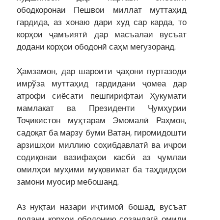
ободкоронаи Пешвои миллат муттаҳид
гардида, аз хонаю дари худ сар карда, то
корҳои ҷамъиятӣ дар масъалаи вусъат
додани корҳои ободонӣ саҳм мегузоранд.
Ҳамзамон, дар шароити ҷаҳони пуртазоди
имрўза муттаҳид гардидани ҷомеа дар
атрофи сиёсати пешгирифтаи Ҳукумати
мамлакат ва Президенти Ҷумҳурии
Тоҷикистон муҳтарам Эмомалӣ Раҳмон,
садоқат ба марзу буми Ватан, гиромидошти
арзишҳои миллию соҳибдавлатӣ ва иҷрои
содиқонаи вазифаҳои касбӣ аз ҷумлаи
омилҳои муҳими муқовимат ба таҳдидҳои
замони муосир мебошанд.
Аз нуқтаи назари иҷтимоӣ бошад, вусъат
додани корҳои ободонию созандагӣ омили