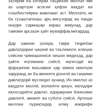
эҳтиром ба хотираи таърихии миллат яке
аз шартҳои асосии ҳифзи ваҳдат ва
соҳибихтиёрии мамлакат аст. Миллате, ки
ба гузаштагонаш арҷ мегузорад ва панди
онҳоро сармашқи кораш мекунад, дар
тамоми арсаҳои ҳаёт муваффақ мегардад.
Дар замони ҳозира, тавре таҷрибаи
давлатдории ҷаҳонӣ ва таълимоти илмҳои
сиёсию ҷомеашиносӣ нишон медиҳад, дар
ҳаёти иҷтимоию сиёсӣ, иқтисодӣ ва
фарҳангию маънавии ҳар ҷомеа омилҳое
заруранд, ки ба амнияти дохилӣ ва таҳкими
давлатдорӣ мусоидат кунанд. Ин омилҳо аз
ваҳдати миллӣ, волоияти қонун, иқтидори
иқтисодиёти давлат, идоракунии бонизоми
давлатӣ, амният ва суботи сиёсӣ, Артиши
миллии пуриқтидор, илму маорифи