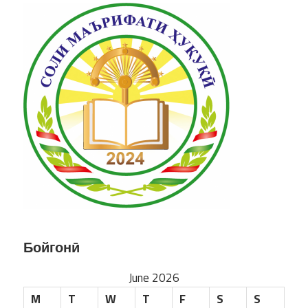
Бойгонӣ
June 2026
M
T
W
T
F
S
S