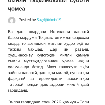
омили таҳкимбахши суботи
ҷомеа
Posted by
Sugd@dmin19
Ба даст овардани Истиқлоли давлатӣ
барои мардуми Тоҷикистон имкон фароҳам
овард, то арзишҳои миллии худро эҳё ва
таҳким бахшад. Дар ин раванд,
худшиносиву худогоҳии миллӣ ҳамчун
омили муттаҳидсозандаи ҷомеа нақши
ҳалкунанда бозид. Маҳз тавассути эҳёи
забони давлатӣ, ҷашнҳои миллӣ, суннатҳои
фарҳангӣ ва гиромидошти шахсиятҳои
таърихӣ пояҳои давлатдории миллӣ қавӣ
гардиданд.
Эълон гардидани соли 2026 ҳамчун «Соли