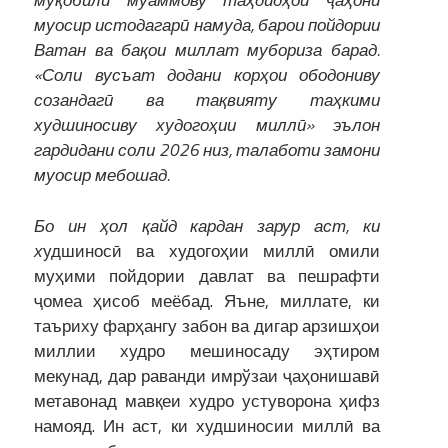
муқобили муаммову таҳдидҳои ҷаҳони
муосир истодагарӣ намуда, барои пойдории
Ватан ва бақои миллат мубориза барад.
«Соли вусъат додани корҳои ободониву
созандагӣ ва тақвияту таҳкими
худшиносиву худогоҳии миллӣ» эълон
гардидани соли 2026 низ, талаботи замони
муосир мебошад.
Бо ин ҳол қайд кардан зарур аст, ки
х
удшиносӣ ва худогоҳии миллӣ омили
муҳими пойдории давлат ва пешрафти
ҷомеа ҳисоб меёбад. Яъне, миллате, ки
таъриху фарҳангу забон ва дигар арзишҳои
миллии худро мешиносаду эҳтиром
мекунад, дар раванди имрўзаи ҷаҳонишавӣ
метавонад мавқеи худро устуворона ҳифз
намояд. Ин аст, ки худшиносии миллӣ ва