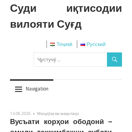
Skip
Суди иқтисодии
to
content
вилояти Суғд
Тоҷикӣ
Русский
Navigation
13.06.2026
Маърӯза ва мақолаҳо
Вусъати корҳои ободонӣ –