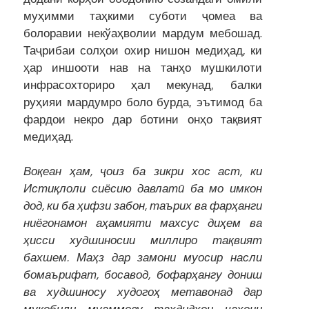
муҳимми таҳкими суботи ҷомеа ва
болоравии некўаҳволии мардум мебошад.
Таҷрибаи солҳои охир нишон медиҳад, ки
ҳар иншооти нав на танҳо мушкилоти
инфрасохториро ҳал мекунад, балки
руҳияи мардумро боло бурда, эътимод ба
фардои некро дар ботини онҳо тақвият
медиҳад.
Воқеан ҳам, ҷоиз ба зикри хос аст, ки
Истиқлоли сиёсию давлатӣ ба мо имкон
дод, ки ба ҳифзи забон, таърих ва фарҳанги
ниёгонамон аҳамияти махсус диҳем ва
ҳисси худшиносии миллиро тақвият
бахшем. Маҳз дар замони муосир насли
бомаърифат, босавод, бофарҳангу дониш
ва худшиносу худогоҳ метавонад дар