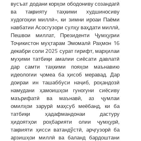
вусъат додани корҳои ободониву созандагӣ
ва тақвияту таҳкими худшиносиву
худогоҳии миллӣ», ки зимни ироаи Паёми
навбатии Асосгузори сулҳу ваҳдати миллӣ,
Пешвои миллат, Президенти Ҷумҳурии
Тоҷикистон муҳтарам Эмомалӣ Раҳмон 16
декабри соли 2025 сурат гирифт, марҳилаи
муҳими татбиқи амалии сиёсати давлатӣ
дар самти таҳкими пояҳои маънавию
идеологии ҷомеа ба ҳисоб меравад. Дар
доираи ин ташаббуси наҷиб, роҳандозӣ
намудани ҳамоишҳои гуногуни сиёсиву
маърифатӣ ва маънавӣ, аз ҷумлаи
омилҳои зарурӣ маҳсуб меёбанд, ки ба
татбиқи ҳадафмандонаи дастуру
ҳидоятҳои роҳбарияти олии ҷумҳурӣ,
тақвияти ҳисси ватандўстӣ, арҷгузорӣ ба
арзишҳои миллӣ ва баланд бардоштани