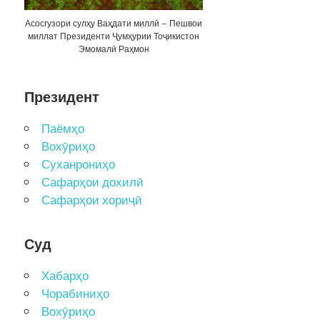
Асосгузори сулҳу Ваҳдати миллӣ – Пешвои
миллат Президенти Ҷумҳурии Тоҷикистон
Эмомалӣ Раҳмон
Президент
Паёмҳо
Вохӯриҳо
Суханрониҳо
Сафарҳои дохилӣ
Сафарҳои хориҷӣ
Суд
Хабарҳо
Чорабиниҳо
Вохӯриҳо