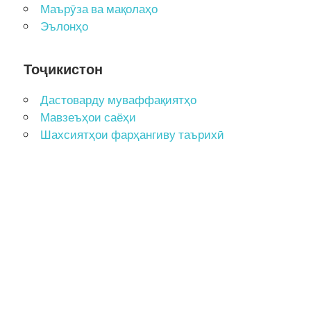
Маърӯза ва мақолаҳо
Эълонҳо
Тоҷикистон
Дастоварду муваффақиятҳо
Мавзеъҳои саёҳи
Шахсиятҳои фарҳангиву таърихӣ