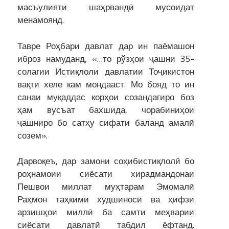
масъулияти шаҳрвандӣ мусоидат
менамоянд.
Тавре Роҳбари давлат дар ин паёмашон
иброз намуданд, «…то рўзҳои ҷашни 35-
солагии Истиқлоли давлатии Тоҷикистон
вақти хеле кам мондааст. Мо бояд то ин
санаи муқаддас корҳои созандагиро боз
ҳам вусъат бахшида, чорабиниҳои
ҷашниро бо сатҳу сифати баланд амалӣ
созем».
Дарвоқеъ, дар замони соҳибистиқлолӣ бо
роҳнамоии сиёсати хирадмандонаи
Пешвои миллат муҳтарам Эмомалӣ
Раҳмон таҳкими худшиносӣ ва ҳифзи
арзишҳои миллӣ ба самти меҳварии
сиёсати давлатӣ табдил ёфтанд.