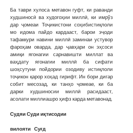
Ба таври хулоса метавон гуфт, ки раванди
худшиносӣ ва худогоҳии миллӣ, ки имрўз
дар ҷомеаи Тоҷикистони соҳибистиқлоли
мо идома пайдо кардааст, барои эҷоди
тафаккури навини миллӣ заминаи устувор
фароҳам оварда, дар ҷавҳари он эҳсоси
амиқи ягонагии сарнавишти миллат ва
ваҳдату ягонагии миллӣ ба сифати
шоҳсутуни пойдории озодиву истиқлоли
тоҷикон қарор хоҳад гирифт. Ин бори дигар
собит месозад, ки танҳо ҷомеае, ки ба
дарки худшиносии миллӣ расидааст,
асолати миллиашро ҳифз карда метавонад.
Судяи Суди иқтисодии
вилояти Суғд