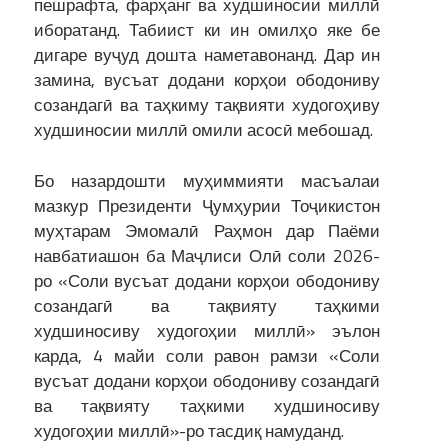
пешрафта, фарҳанг ва худшиносии миллӣ
иборатанд. Табиист ки ин омилҳо яке бе
дигаре вуҷуд дошта наметавонанд. Дар ин
замина, вусъат додани корҳои ободониву
созандагӣ ва таҳкиму тақвияти худогоҳиву
худшиносии миллӣ омили асосӣ мебошад.
Бо назардошти муҳиммияти масъалаи
мазкур Президенти Ҷумҳурии Тоҷикистон
муҳтарам Эмомалӣ Раҳмон дар Паёми
навбатиашон ба Маҷлиси Олӣ соли 2026-
ро «Соли вусъат додани корҳои ободониву
созандагӣ ва тақвияту таҳкими
худшиносиву худогоҳии миллӣ» эълон
карда, 4 майи соли равон рамзи «Соли
вусъат додани корҳои ободониву созандагӣ
ва тақвияту таҳкими худшиносиву
худогоҳии миллӣ»-ро тасдиқ намуданд.