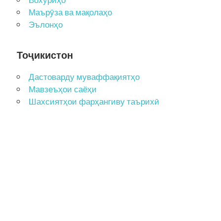
Маърӯза ва мақолаҳо
Эълонҳо
Тоҷикистон
Дастоварду муваффақиятҳо
Мавзеъҳои саёҳи
Шахсиятҳои фарҳангиву таърихӣ