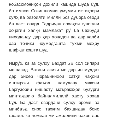
нобасомониҳои дохилӣ кашида шуда буд,
бо имзои Созишномаи умумии истиқрори
сулҳ ва ризоияти миллӣ боз дубора озодӣ
ба даст овард. Тадриҷан соҳаҳои гуногуни
хоҷагии халқи мамлакат рў ба беҳбудӣ
ниҳоданду дар ҳар хонадон ва дар қалби
ҳар тоҷики ноумедгашта тухми меҳру
шафқат кошта шуд.
Имрўз, ки аз сулҳу Ваҳдат 29 сол сипарӣ
мешавад, Ватани азизи мо дар ин муддат
дар бисёр чорабиниҳои сатҳи ҷаҳонӣ
иштироки фаъол намудаву макони
баргузории нишасту маъракаҳои бузурги
минтақавию байналмилалӣ ҳасту хоҳад
буд. Ба даст овардани сулҳу оромӣ ва
минбаъд онро таҳким бахшидан боис
гардид, ки ҷомеаи мутамаддини ҷаҳон дар