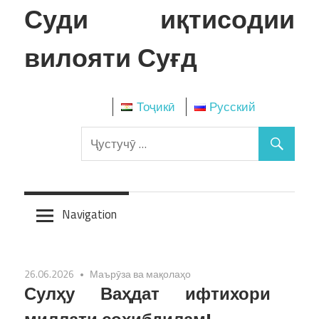
Skip
Суди иқтисодии
to
content
вилояти Суғд
Тоҷикӣ
Русский
Navigation
26.06.2026
Маърӯза ва мақолаҳо
Сулҳу Ваҳдат ифтихори