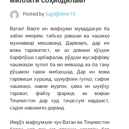
миллати соҳибдилам!
Posted by
Sugd@dmin19
Ватан! Вақте ин мафҳуми муқаддасро ба
забон меорем, табъҳо равшан ва чашмҳо
муннаввар мешаванд. Дарвоқеъ, дар ин
вожа тароватест, ки аз домани кўҳҳои
барфпўши сарбафалак, рўдҳои мусаффову
чашмаҳои зулол ба мо мевазад ва ба тану
рўҳамон тавон мебахшад. Дар ин вожа
таровиши хуршед, шукуфоии гулҳо, сафои
чашмаҳо, навои мурғон, ҳама он шукўҳу
тароват, файзу фараҳе, ки воқеан
Тоҷикистон дар худ таҷассум кардааст,
садои навоангез доранд.
Имрўз мафҳумҳое чун Ватан ва Тоҷикистон