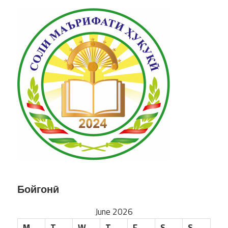
Бойгонӣ
June 2026
M
T
W
T
F
S
S