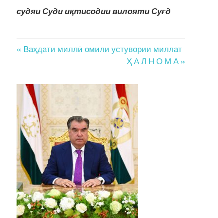
судяи Суди иқтисодии вилояти
Суғд
Post
« Ваҳдати миллӣ омили устувории миллат
Ҳ А Л Н О М А »
navigation