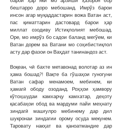
барои ҳар яки мо арзиши ҳазорон бор
бештарро доро мебошанд. Имрўз барои
инсон агар муқаддастарин вожа Ватан аст,
пас қиматтарин дастовард барои ҳар
миллат озодиву Истиқлолият мебошад.
Оре, мо имрўз бо садои баланд мегўем, ки
Ватан дорем ва Ватани мо соҳибистиқлол
асту дар фазои он Ваҳдат танинандоз аст.
Воқеан, чӣ бахте метавонад волотар аз ин
ҳама бошад?! Вақте ба гўшаҳои гуногуни
Ватан сафар менамоем, мебинем, ки
ҳамагӣ ободу озоданд. Роҳҳои ҳамвору
кўтоҳшудаи камхарҷу камхатар, деҳоту
қасабаҳои обод ва мардуми пайи меҳнату
зиндагӣ машғулро мебинему дар дил
шукронаи зиндагии орому осуда мекунем.
Таровату накҳат ва қаноатмандие дар