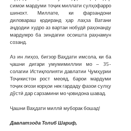
симои мардуми тоҷик миллати сулҳофарро
шинохт. Миллате, ки фарзандони
диловараш қодиранд ҳар лаҳза Ватани
аҷдодии худро аз вартаи нобудӣ раҳонанду
мардумро ба зиндагии осоишта раҳнамун
созанд.
Аз ин лиҳоз, бигзор Ваҳдати имсола, ки ба
ҷашни дигари умумимиллии мо – 35-
солагии Истиқлолияти давлатии Ҷумҳурии
Тоҷикистон рост меояд, барои мардуми
тоҷик оғози корҳои нек гардаду фазои сулҳу
дўстӣ дар сарзамини мо ҷовидона шавад.
Ҷашни Ваҳдати миллӣ муборак бошад!
Давлатзода Толиб Шариф,