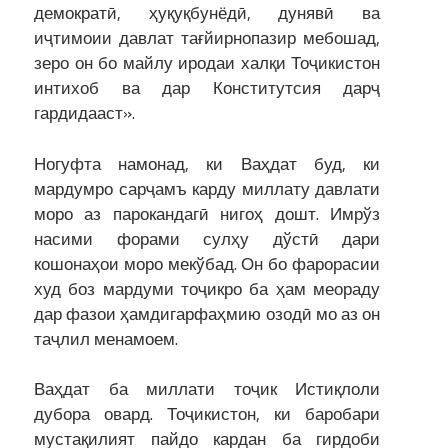
демократӣ, ҳуқуқбунёдӣ, дунявӣ ва
иҷтимоии давлат тағйирнопазир мебошад,
зеро он бо майлу иродаи халқи Тоҷикистон
интихоб ва дар Конститутсия дарҷ
гардидааст».
Ногуфта намонад, ки Ваҳдат буд, ки
мардумро сарҷамъ карду миллату давлати
моро аз парокандагӣ нигоҳ дошт. Имрўз
насими форами сулҳу дўстӣ дари
кошонаҳои моро мекўбад. Он бо фарорасии
худ боз мардуми тоҷикро ба ҳам меораду
дар фазои ҳамдигарфаҳмию озодӣ мо аз он
таҷлил менамоем.
Ваҳдат ба миллати тоҷик Истиқлоли
дубора овард. Тоҷикистон, ки баробари
мустақилият пайдо кардан ба гирдоби