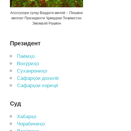
Асосгузори сулҳу Ваҳдати миллӣ – Пешвои
миллат Президенти Ҷумҳурии Тоҷикистон
Эмомалӣ Раҳмон
Президент
Паёмҳо
Вохӯриҳо
Суханрониҳо
Сафарҳои дохилӣ
Сафарҳои хориҷӣ
Суд
Хабарҳо
Чорабиниҳо
Вохӯриҳо