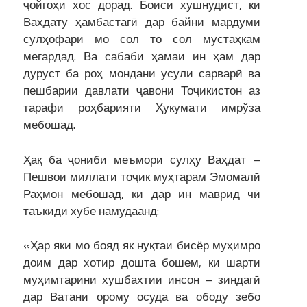
ҷойгоҳи хос дорад. Боиси хушнудист, ки
Ваҳдату ҳамбастагӣ дар байни мардуми
сулҳофари мо сол то сол мустаҳкам
мегардад. Ва сабаби ҳамаи ин ҳам дар
дуруст ба роҳ мондани усули сарварӣ ва
пешбарии давлати ҷавони Тоҷикистон аз
тарафи роҳбарияти Ҳукумати имрўза
мебошад.
Ҳақ ба ҷониби меъмори сулҳу Ваҳдат –
Пешвои миллати тоҷик муҳтарам Эмомалӣ
Раҳмон мебошад, ки дар ин маврид чӣ
таъкиди хубе намудаанд:
«Ҳар яки мо бояд як нуқтаи бисёр муҳимро
доим дар хотир дошта бошем, ки шарти
муҳимтарини хушбахтии инсон – зиндагӣ
дар Ватани орому осуда ва ободу зебо