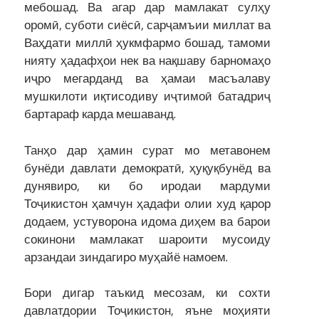
мебошад. Ва агар дар мамлакат сулҳу
оромӣ, суботи сиёсӣ, сарҷамъии миллат ва
Ваҳдати миллӣ ҳукмфармо бошад, тамоми
нияту ҳадафҳои нек ва нақшаву барномаҳо
иҷро мегарданд ва ҳамаи масъалаву
мушкилоти иқтисодиву иҷтимоӣ батадриҷ
бартараф карда мешаванд.
Танҳо дар ҳамин сурат мо метавонем
бунёди давлати демократӣ, ҳуқуқбунёд ва
дунявиро, ки бо иродаи мардуми
Тоҷикистон ҳамчун ҳадафи олии худ қарор
додаем, устуворона идома диҳем ва барои
сокинони мамлакат шароити мусоиду
арзандаи зиндагиро муҳайё намоем.
Бори дигар таъкид месозам, ки сохти
давлатдории Тоҷикистон, яъне моҳияти