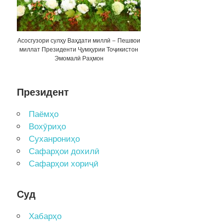
Асосгузори сулҳу Ваҳдати миллӣ – Пешвои
миллат Президенти Ҷумҳурии Тоҷикистон
Эмомалӣ Раҳмон
Президент
Паёмҳо
Вохӯриҳо
Суханрониҳо
Сафарҳои дохилӣ
Сафарҳои хориҷӣ
Суд
Хабарҳо