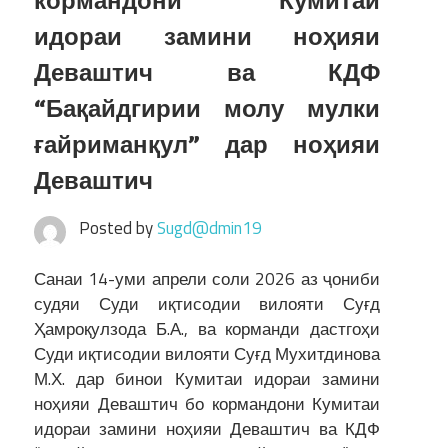
кормандони Кумитаи
идораи замини ноҳияи
Деваштич ва КДФ
“Бақайдгирии молу мулки
ғайриманқул” дар ноҳияи
Деваштич
Posted by
Sugd@dmin19
Санаи 14-уми апрели соли 2026 аз ҷониби
судяи Суди иқтисодии вилояти Суғд
Ҳамроқулзода Б.А., ва корманди дастгоҳи
Суди иқтисодии вилояти Суғд Мухитдинова
М.Х. дар бинои Кумитаи идораи замини
ноҳияи Деваштич бо кормандони Кумитаи
идораи замини ноҳияи Деваштич ва КДФ