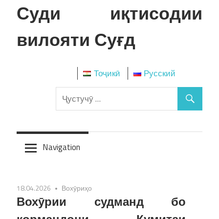
Skip
Суди иқтисодии
to
content
вилояти Суғд
Тоҷикӣ
Русский
Navigation
18.04.2026
Вохӯриҳо
Вохӯрии судманд бо