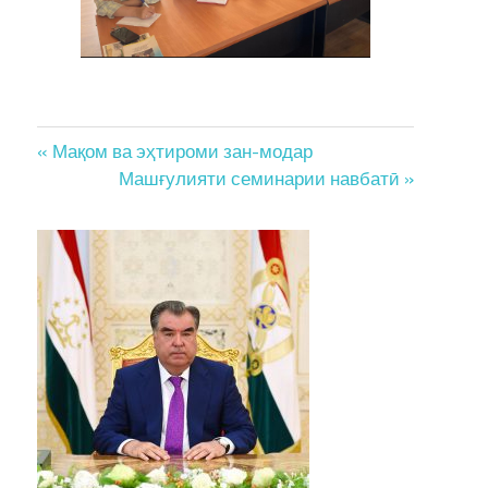
Post
« Мақом ва эҳтироми зан-модар
Машғулияти семинарии навбатӣ »
navigation