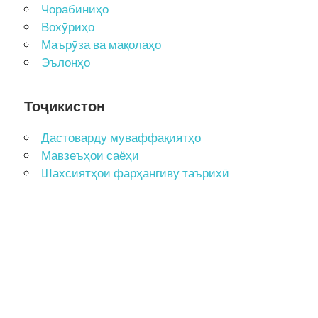
Чорабиниҳо
Вохӯриҳо
Маърӯза ва мақолаҳо
Эълонҳо
Тоҷикистон
Дастоварду муваффақиятҳо
Мавзеъҳои саёҳи
Шахсиятҳои фарҳангиву таърихӣ