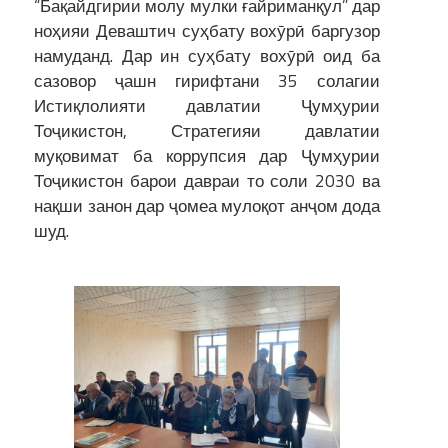
“Бақайдгирии молу мулки ғайриманқул” дар
ноҳияи Деваштич суҳбату вохӯрӣ баргузор
намуданд. Дар ин суҳбату вохӯрӣ оид ба
сазовор ҷашн гирифтани 35 солагии
Истиқлолияти давлатии Ҷумҳурии
Тоҷикистон, Стратегияи давлатии
муқовимат ба коррупсия дар Ҷумҳурии
Тоҷикистон барои давраи то соли 2030 ва
нақши занон дар ҷомеа мулоқот анҷом дода
шуд.