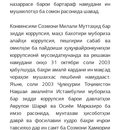
назаррасе барои бартараф намудани ин
мушкилотҳо ба сомон расонида шавад.
Конвенсияи Созмони Милали Муттаҳид бар
зидди коррупсия, маҳз бахотири мубориза
алайҳи коррупсия, пешгирии сабаб ва
омилҳои ба пайдоиши ҳуқуқвайронкуниҳои
коррупсионӣ мусоидаткунанда ва решакан
намудани онҳо 31 октябри соли 2003
қабулшуда, баҳри амалӣ кардани ин мақсад
чораҳои мушаххас пешбинӣ намудааст.
Яъне, соли 2003 Ҷумҳурии Тоҷикистон
Нақшаи амалиёти Истамбулии мубориза
бар зидди коррупсия барои давлатҳои
Аврупои Шарқӣ ва Осиёи Марказиро ба
имзо расонида, мунтазам ҳисоботҳои
даврӣ ва фосилавии худро баҳри иҷрои
тавсияҳо дар ин самт ба Созмони Ҳамкории