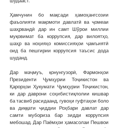
шудааст.
Ҳамчунин бо мақсади ҳамоҳангсозии
фаъолияти мақомоти давлатӣ ва ҷомеаи
шаҳрвандӣ дар ин самт Шўрои миллии
муқовимат ба коррупсия, дар вилоятҳо,
шаҳр ва ноҳияҳо комиссияҳои ҷамъиятӣ
оид ба пешгирии коррупсия таъсис дода
шуданд.
Дар маҷмуъ, қонунгузорӣ, Фармонҳои
Президенти Ҷумҳурии Тоҷикистон ва
Қарорҳои Ҳукумати Ҷумҳурии Тоҷикистон,
ки дар даврони соҳибистиқлолии кишвар
ба тасвиб расидаанд, гувоҳи гуфтаҳои боло
ва диққати ҷиддии Роҳбари давлат дар
самти мубориза бар зидди коррупсия
мебошад. Дар Паёмҳои ҳамасолаи Пешвои