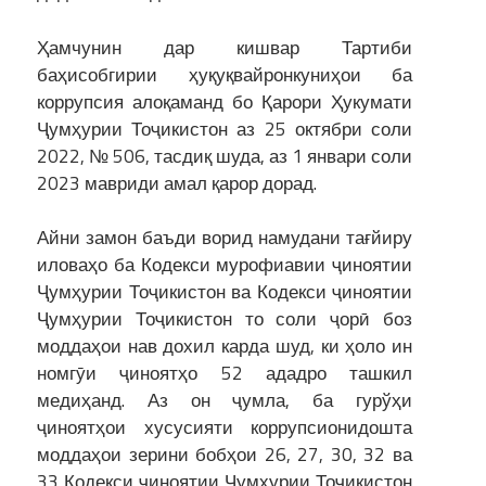
Ҳамчунин дар кишвар Тартиби
баҳисобгирии ҳуқуқвайронкуниҳои ба
коррупсия алоқаманд бо Қарори Ҳукумати
Ҷумҳурии Тоҷикистон аз 25 октябри соли
2022, № 506, тасдиқ шуда, аз 1 январи соли
2023 мавриди амал қарор дорад.
Айни замон баъди ворид намудани тағйиру
иловаҳо ба Кодекси мурофиавии ҷиноятии
Ҷумҳурии Тоҷикистон ва Кодекси ҷиноятии
Ҷумҳурии Тоҷикистон то соли ҷорӣ боз
моддаҳои нав дохил карда шуд, ки ҳоло ин
номгӯи ҷиноятҳо 52 ададро ташкил
медиҳанд. Аз он ҷумла, ба гурўҳи
ҷиноятҳои хусусияти коррупсионидошта
моддаҳои зерини бобҳои 26, 27, 30, 32 ва
33 Кодекси ҷиноятии Ҷумҳурии Тоҷикистон