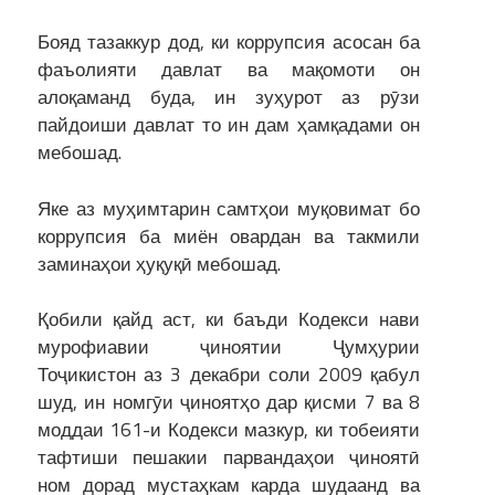
Бояд тазаккур дод, ки коррупсия асосан ба
фаъолияти давлат ва мақомоти он
алоқаманд буда, ин зуҳурот аз рӯзи
пайдоиши давлат то ин дам ҳамқадами он
мебошад.
Яке аз муҳимтарин самтҳои муқовимат бо
коррупсия ба миён овардан ва такмили
заминаҳои ҳуқуқӣ мебошад.
Қобили қайд аст, ки баъди Кодекси нави
мурофиавии ҷиноятии Ҷумҳурии
Тоҷикистон аз 3 декабри соли 2009 қабул
шуд, ин номгӯи ҷиноятҳо дар қисми 7 ва 8
моддаи 161-и Кодекси мазкур, ки тобеияти
тафтиши пешакии парвандаҳои ҷиноятӣ
ном дорад мустаҳкам карда шудаанд ва