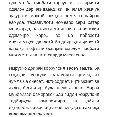
гуногун ба нисбати коррупсия, аксарияти
одамон дар ақидаанд, ки ин амал ҳамчун
зуҳуроти манфӣ пояҳои ҷомеаро вайрон
намуда, таҳаввулоти ҷомеаро зери хатар
мегузорад, вазъияти маънавию ва ахлоқии
одамонро хароб ва ба пайвасти
институтҳои давлатӣ бо доираҳои ҷиноятӣ
ва коҳиш ёфтани боварии мардум нисбати
мақомоти давлатӣ оварда мерасонад.
Имрӯзҳо доираи коррупсия васеъ гашта, ба
соҳаҳои гуногуни фаъолияти ҷомеа, аз
ҷумла ба сиёсат, иқтисодиёт, иҷтимоиёт ва
ахлоқ бетаъсир буда наметавонад. Барои
муборизаи самаранок бар зидди коррупсия
тадбирҳои комплексиро аз қабили
иқтисодӣ, сиёсӣ, иҷтимоӣ, ҳуқуқӣ ва ахлоқӣ
андешидан зарур аст.