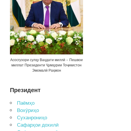
Асосгузори сулҳу Ваҳдати миллӣ – Пешвои
миллат Президенти Ҷумҳурии Тоҷикистон
Эмомалӣ Раҳмон
Президент
Паёмҳо
Вохӯриҳо
Суханрониҳо
Сафарҳои дохилӣ