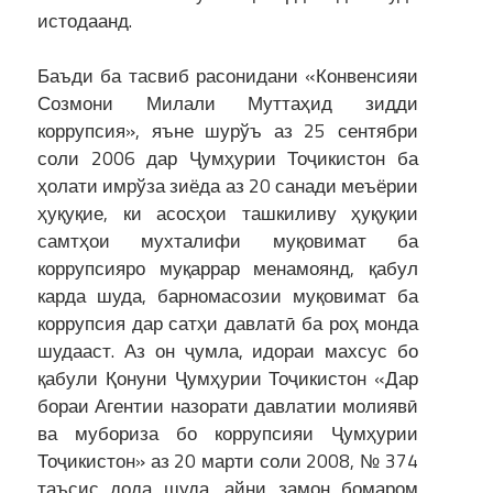
истодаанд.
Баъди ба тасвиб расонидани «Конвенсияи
Созмони Милали Муттаҳид зидди
коррупсия», яъне шурўъ аз 25 сентябри
соли 2006 дар Ҷумҳурии Тоҷикистон ба
ҳолати имрўза зиёда аз 20 санади меъёрии
ҳуқуқие, ки асосҳои ташкиливу ҳуқуқии
самтҳои мухталифи муқовимат ба
коррупсияро муқаррар менамоянд, қабул
карда шуда, барномасозии муқовимат ба
коррупсия дар сатҳи давлатӣ ба роҳ монда
шудааст. Аз он ҷумла, идораи махсус бо
қабули Қонуни Ҷумҳурии Тоҷикистон «Дар
бораи Агентии назорати давлатии молиявӣ
ва мубориза бо коррупсияи Ҷумҳурии
Тоҷикистон» аз 20 марти соли 2008, № 374
таъсис дода шуда, айни замон бомаром