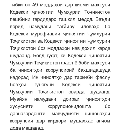
тибқи он 49 моддаҳои дар қисми махсуси
Кодекси ҷиноятии Ҷумҳурии Тоҷикистон
пешбини гардидаро ташкил медод. Баъди
ворид намудани тағйиру иловаҳо ба
Кодекси мурофиавии ҷиноятии Ҷумҳурии
Тоҷикистон ва Кодекси ҷиноятии Ҷумҳурии
Тоҷикистон боз моддаҳои нав дохил карда
шудаанд. Бояд гуфт, ки Кодекси ҷиноятии
Ҷумҳурии Тоҷикистон фасл ё боби махсуси
ба ҷиноятҳои коррупсионӣ бахшидашуда
надорад. Ин ҷиноятҳо дар таркиби фаслу
бобҳои гуногуни Кодекси ҷиноятии
Ҷумҳурии Тоҷикистон оварда шудаанд.
Муайян намудани доираи ҷиноятҳои
хусусияти коррупсионидошта бо
дарназардошти мавҷудияти нишонаҳои
коррупсия дар кирдори мушаххас анҷом
дода мешавад.