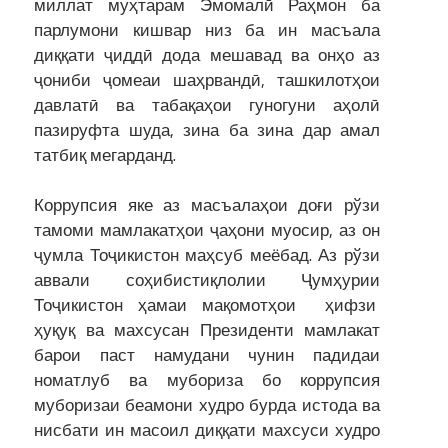
миллат муҳтарам Эмомалӣ Раҳмон ба
парлумони кишвар низ ба ин масъала
диққати ҷиддӣ дода мешавад ва онҳо аз
ҷониби ҷомеаи шаҳрвандӣ, ташкилотҳои
давлатӣ ва табақаҳои гуногуни аҳолӣ
пазируфта шуда, зина ба зина дар амал
татбиқ мегарданд.
Коррупсия яке аз масъалаҳои доғи рўзи
тамоми мамлакатҳои ҷаҳони муосир, аз он
ҷумла Тоҷикистон маҳсуб меёбад. Аз рўзи
аввали соҳибистиқлолии Ҷумҳурии
Тоҷикистон ҳамаи мақомотҳои ҳифзи
ҳуқуқ ва махсусан Президенти мамлакат
барои паст намудани чунин падидаи
номатлуб ва мубориза бо коррупсия
муборизаи беамони худро бурда истода ва
нисбати ин масоил диққати махсуси худро