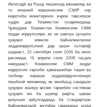
Иқтисодӣ ва Рушд пешниҳод менамояд ва
то инҷониб коршиносони СҲИР чор
маротиба мониторинги иҷрои тавсияҳои
худро дар Тоҷикистон гузарониданд.
Ҷумҳурии Тоҷикистон Конвенсияи СММ
зидди коррупсияро, ки он ҳамчун ҳуҷҷати
ҳуқуқии комили байналмилалии
зиддикоррупсионӣ дар ҷаҳон эътироф
шудааст, 25 сентябри соли 2006 ба имзо
расонида, 16 апрели соли 2008 тасдиқ
намудааст. Конвенсияи СММ зидди
коррупсия тартиби ҳамаҷонибаи таҳия ва
татбиқи чораҳои зиддикоррупсиониро
пешбинӣ менамояд, ки минбаъд санадҳои
ҳуқуқии мазкур қисми таркибии системаи
ҳуқуқии мо ба шумор рафта, ҳамаи
қонунҳои қабулгардида ба стандартҳои
байналмилалӣ мутобиқ гардонида шуда