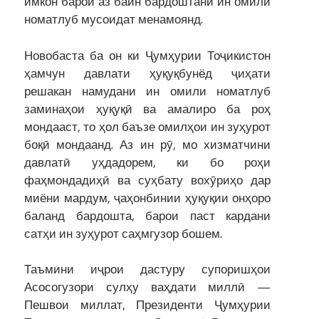
имкон барои аз байн бардоштани ин омили
номатлуб мусоидат менамоянд.
Новобаста ба он ки Ҷумҳурии Тоҷикистон
ҳамчун давлати ҳуқуқбунёд ҷиҳати
решакан намудани ин омили номатлуб
заминаҳои ҳуқуқӣ ва амалиро ба роҳ
мондааст, то ҳол баъзе омилҳои ин зуҳурот
боқӣ мондаанд. Аз ин рӯ, мо хизматчини
давлатӣ уҳдадорем, ки бо роҳи
фаҳмондадиҳӣ ва суҳбату вохӯриҳо дар
миёни мардум, ҷаҳонбинии ҳуқуқии онҳоро
баланд бардошта, барои паст кардани
сатҳи ин зуҳурот саҳмгузор бошем.
Таъмини иҷрои дастуру супоришҳои
Асосогузори сулҳу ваҳдати миллӣ —
Пешвои миллат, Президенти Ҷумҳурии