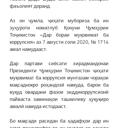
фаъолият доранд.
Аз он ҷумла, ҷиҳати мубориза ба ин
зуҳуроти номатлуб Қонуни Ҷумҳурии
Тоҷикистон «Дар бораи муқовимат ба
коррупсия» аз 7 августи соли 2020, № 1714
амал намудааст.
Дар партави сиёсати хирадмандонаи
Президенти Ҷумҳурии Тоҷикистон ҷиҳати
муқовимат ба коррупсия мунтазам чораҳои
мақсаднокро роҳандозӣ намуда, барои ба
вуқуд овардани фазои зиддикоррупсионӣ
пайваста заминаҳои ташкиливу ҳуқуқиро
амалӣ намуда истодааст.
Бо мақсади расидан ба ҳадафҳои дар ин
самт пешгирифта то ин муддат се санади