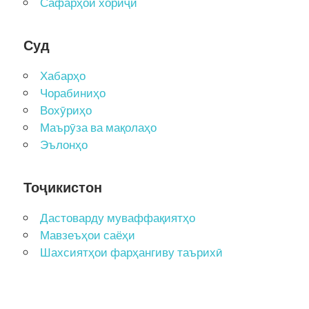
Сафарҳои хориҷӣ
Суд
Хабарҳо
Чорабиниҳо
Вохӯриҳо
Маърӯза ва мақолаҳо
Эълонҳо
Тоҷикистон
Дастоварду муваффақиятҳо
Мавзеъҳои саёҳи
Шахсиятҳои фарҳангиву таърихӣ