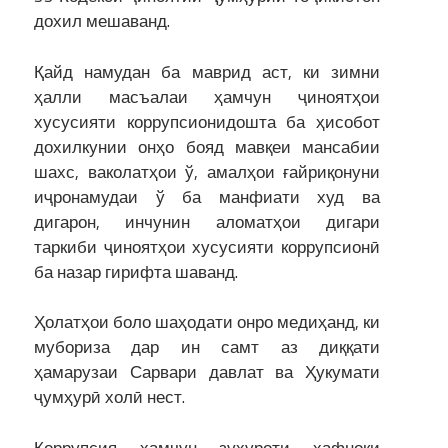
дохил мешаванд.
Қайд намудан ба маврид аст, ки зимни
ҳалли масъалаи ҳамчун ҷиноятҳои
хусусияти коррупсионидошта ба ҳисобот
дохилкунии онҳо бояд мавқеи мансабии
шахс, ваколатҳои ў, амалҳои ғайриқонуни
иҷронамудаи ў ба манфиати худ ва
дигарон, инчунин аломатҳои дигари
таркиби ҷиноятҳои хусусияти коррупсионӣ
ба назар гирифта шаванд.
Ҳолатҳои боло шаҳодати онро медиҳанд, ки
мубориза дар ин самт аз диққати
ҳамарузаи Сарвари давлат ва Ҳукумати
ҷумҳурӣ холӣ нест.
Коррупсия ҳамчун зуҳуроти хафноки