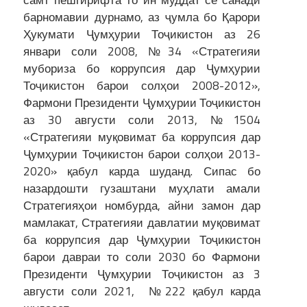
барномавии дурнамо, аз ҷумла бо Қарори
Ҳукумати Ҷумҳурии Тоҷикистон аз 26
январи соли 2008, №34 «Стратегияи
мубориза бо коррупсия дар Ҷумҳурии
Тоҷикистон барои солҳои 2008-2012»,
Фармони Президенти Ҷумҳурии Тоҷикистон
аз 30 августи соли 2013, №1504
«Стратегияи муқовимат ба коррупсия дар
Ҷумҳурии Тоҷикистон барои солҳои 2013-
2020» қабул карда шуданд. Сипас бо
назардошти гузаштани муҳлати амали
Стратегияҳои номбурда, айни замон дар
мамлакат, Стратегияи давлатии муқовимат
ба коррупсия дар Ҷумҳурии Тоҷикистон
барои давраи то соли 2030 бо Фармони
Президенти Ҷумҳурии Тоҷикистон аз 3
августи соли 2021, №222 қабул карда