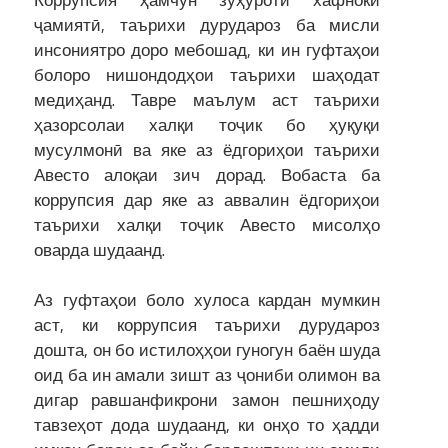
ҷамиятӣ, таърихи дурудароз ба мисли
инсониятро доро мебошад, ки ин гуфтаҳои
болоро нишондодҳои таърихи шаҳодат
медиҳанд. Тавре маълум аст таърихи
ҳазорсолаи халқи тоҷик бо ҳуқуқи
мусулмонӣ ва яке аз ёдгориҳои таърихи
Авесто алоқаи зич дорад. Вобаста ба
коррупсия дар яке аз аввалин ёдгориҳои
таърихи халқи тоҷик Авесто мисолҳо
оварда шудаанд.
Аз гуфтаҳои боло хулоса кардан мумкин
аст, ки коррупсия таърихи дурудароз
дошта, он бо истилоҳҳои гуногун баён шуда
оид ба ин амали зишт аз ҷониби олимон ва
дигар равшанфикрони замон пешниҳоду
тавзеҳот дода шудаанд, ки онҳо то ҳадди