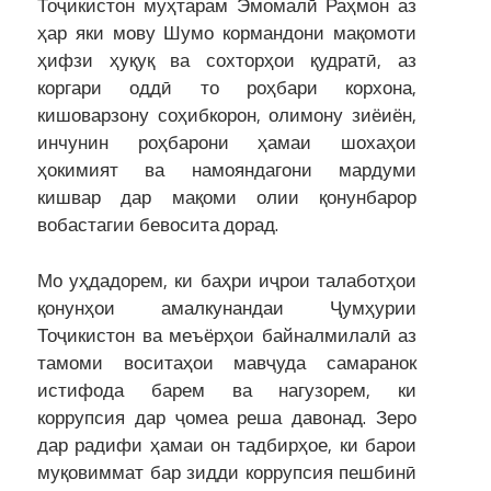
Тоҷикистон муҳтарам Эмомалӣ Раҳмон аз
ҳар яки мову Шумо кормандони мақомоти
ҳифзи ҳуқуқ ва сохторҳои қудратӣ, аз
коргари оддӣ то роҳбари корхона,
кишоварзону соҳибкорон, олимону зиёиён,
инчунин роҳбарони ҳамаи шохаҳои
ҳокимият ва намояндагони мардуми
кишвар дар мақоми олии қонунбарор
вобастагии бевосита дорад.
Мо уҳдадорем, ки баҳри иҷрои талаботҳои
қонунҳои амалкунандаи Ҷумҳурии
Тоҷикистон ва меъёрҳои байналмилалӣ аз
тамоми воситаҳои мавҷуда самаранок
истифода барем ва нагузорем, ки
коррупсия дар ҷомеа реша давонад. Зеро
дар радифи ҳамаи он тадбирҳое, ки барои
муқовиммат бар зидди коррупсия пешбинӣ