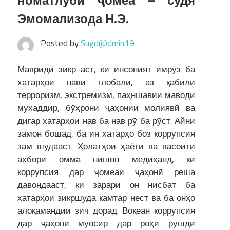
номатлуби ҷомеа – судя
Эмомализода Н.Э.
Posted by
Sugd@dmin19
Мавриди зикр аст, ки инсоният имрӯз ба
хатарҳои нави глобалӣ, аз қабили
терроризм, экстремизм, паҳншавии маводи
мухаддир, бӯҳрони ҷаҳонии молиявӣ ва
дигар хатарҳои нав ба нав рӯ ба рӯст. Айни
замон бошад, ба ин хатарҳо боз коррупсия
зам шудааст. Ҳолатҳои ҳаёти ва васоити
ахбори омма нишон медиҳанд, ки
коррупсия дар ҷомеаи ҷаҳонӣ реша
давондааст, ки зарари он нисбат ба
хатарҳои зикршуда камтар нест ва ба онҳо
алоқамандии зич дорад. Воқеан коррупсия
дар ҷаҳони муосир дар роҳи рушди