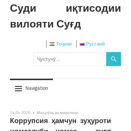
Skip
Суди иқтисодии
to
content
вилояти Суғд
Тоҷикӣ
Русский
Navigation
14.04.2026
Маърӯза ва мақолаҳо
Коррупсия ҳамчун зуҳуроти