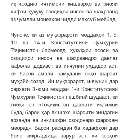
иқтисодию иҷтимоии кишварҳо ва риояи
ҳифзи ҳуқуқу озодиҳои инсон ва шаҳрванд
аз ҷумлаи монеаҳои ҷиддӣ маҳсуб меёбад.
Чуноне, ки аз муқаррароти моддаҳои 1, 5,
10 ва 14-и Конститутсияи Ҷумҳурии
Тоҷикистон бармеояд, ҳуқуқҳои асосӣ ва
озодиҳои инсон ва шаҳрвандро давлат
кафолат додааст ва инчунин уҳдадор аст,
ки барои амали намудани онҳо шароит
муҳайё созад. Ин муқаррарот, инчунин дар
сархати 3-юми моддаи 1-и Конститутсияи
Ҷумҳурии Тоҷикистон пешбинӣ шудааст, ки
тибқи он «Тоҷикистон давлати иҷтимоӣ
буда, барои ҳар як шахс шароити зиндагии
арзанда ва инкишофи озодонаро фароҳам
меорад». Барои расидан ба ҳадафҳои дар
боло зикргардида зарур аст, ки корҳои