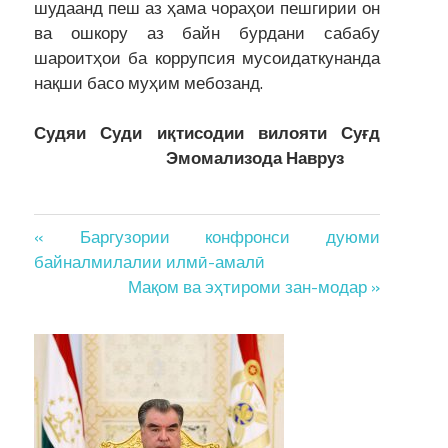
шудаанд пеш аз ҳама чораҳои пешгирии он
ва ошкору аз байн бурдани сабабу
шароитҳои ба коррупсия мусоидаткунанда
нақши басо муҳим мебозанд.
Судяи Суди иқтисодии вилояти Суғд
Эмомализода Навруз
Post
« Баргузории конфронси дуюми
байналмилалии илмӣ-амалӣ
navigation
Мақом ва эҳтироми зан-модар »