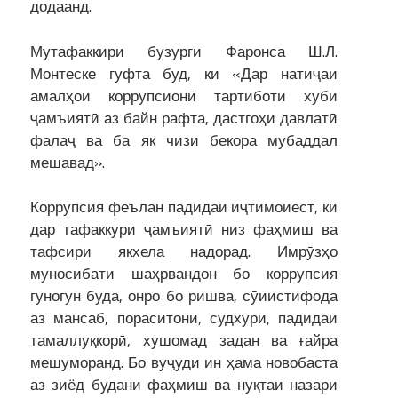
додаанд.
Мутафаккири бузурги Фаронса Ш.Л.
Монтеске гуфта буд, ки «Дар натиҷаи
амалҳои коррупсионӣ тартиботи хуби
ҷамъиятӣ аз байн рафта, дастгоҳи давлатӣ
фалаҷ ва ба як чизи бекора мубаддал
мешавад».
Коррупсия феълан падидаи иҷтимоиест, ки
дар тафаккури ҷамъиятӣ низ фаҳмиш ва
тафсири якхела надорад. Имрӯзҳо
муносибати шаҳрвандон бо коррупсия
гуногун буда, онро бо ришва, сӯиистифода
аз мансаб, пораситонӣ, судхӯрӣ, падидаи
тамаллуқкорӣ, хушомад задан ва ғайра
мешуморанд. Бо вуҷуди ин ҳама новобаста
аз зиёд будани фаҳмиш ва нуқтаи назари