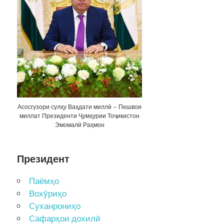
Асосгузори сулҳу Ваҳдати миллӣ – Пешвои
миллат Президенти Ҷумҳурии Тоҷикистон
Эмомалӣ Раҳмон
Президент
Паёмҳо
Вохӯриҳо
Суханрониҳо
Сафарҳои дохилӣ