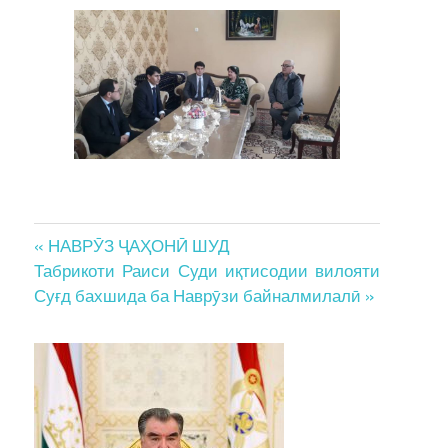
Post
« НАВРӮЗ ҶАҲОНӢ ШУД
Табрикоти Раиси Суди иқтисодии вилояти
navigation
Суғд бахшида ба Наврӯзи байналмилалӣ »