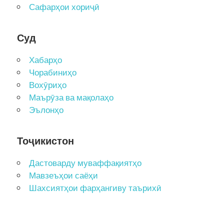
Сафарҳои хориҷӣ
Суд
Хабарҳо
Чорабиниҳо
Вохӯриҳо
Маърӯза ва мақолаҳо
Эълонҳо
Тоҷикистон
Дастоварду муваффақиятҳо
Мавзеъҳои саёҳи
Шахсиятҳои фарҳангиву таърихӣ