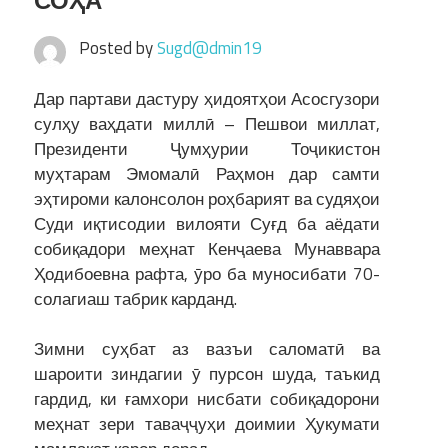
СОҲА
Posted by
Sugd@dmin19
Дар партави дастуру ҳидоятҳои Асосгузори
сулҳу ваҳдати миллӣ – Пешвои миллат,
Президенти Ҷумҳурии Тоҷикистон
муҳтарам Эмомалӣ Раҳмон дар самти
эҳтироми калонсолон роҳбарият ва судяҳои
Суди иқтисодии вилояти Суғд ба аёдати
собиқадори меҳнат Кенҷаева Мунаввара
Ҳодибоевна рафта, ӯро ба муносибати 70-
солагиаш табрик карданд.
Зимни суҳбат аз вазъи саломатӣ ва
шароити зиндагии ӯ пурсон шуда, таъкид
гардид, ки ғамхори нисбати собиқадорони
меҳнат зери таваҷҷуҳи доимии Ҳукумати