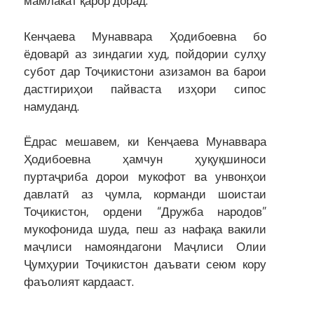
мамлакат қарор дорад.
Кенҷаева Мунаввара Ҳодибоевна бо
ёдоварӣ аз зиндагии худ, пойдории сулҳу
субот дар Тоҷикистони азизамон ва барои
дастгириҳои пайваста изҳори сипос
намуданд.
Ёдрас мешавем, ки Кенҷаева Мунаввара
Ҳодибоевна ҳамчун ҳуқуқшиноси
пуртаҷриба дорои мукофот ва унвонҳои
давлатӣ аз ҷумла, корманди шоистаи
Тоҷикистон, ордени “Дружба народов”
мукофонида шуда, пеш аз нафақа вакили
маҷлиси намояндагони Маҷлиси Олии
Ҷумҳурии Тоҷикистон даъвати сеюм кору
фаъолият кардааст.