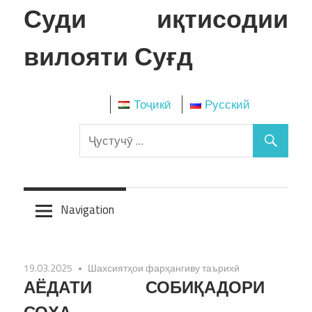
Skip
Суди иқтисодии
to
content
вилояти Суғд
Тоҷикӣ
Русский
Navigation
19.03.2025
Шахсиятҳои фарҳангиву таърихӣ
АЁДАТИ СОБИҚАДОРИ