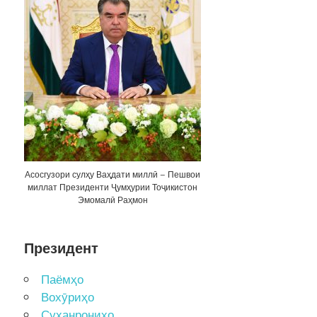
Асосгузори сулҳу Ваҳдати миллӣ – Пешвои
миллат Президенти Ҷумҳурии Тоҷикистон
Эмомалӣ Раҳмон
Президент
Паёмҳо
Вохӯриҳо
Суханрониҳо