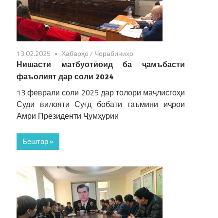
13.02.2025
Хабарҳо
/
Чорабиниҳо
Нишасти матбуотӣоид ба ҷамъбасти
фаъолият дар соли 2024
13 феврали соли 2025 дар толори маҷлисгоҳи
Суди вилояти Суғд бобати таъмини иҷрои
Амри Президенти Ҷумҳурии
Бештар »