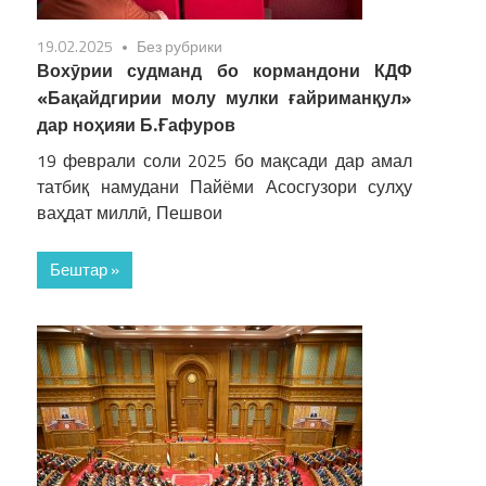
19.02.2025
Без рубрики
Вохӯрии судманд бо кормандони КДФ
«Бақайдгирии молу мулки ғайриманқул»
дар ноҳияи Б.Ғафуров
19 феврали соли 2025 бо мақсади дар амал
татбиқ намудани Пайёми Асосгузори сулҳу
ваҳдат миллӣ, Пешвои
Бештар »