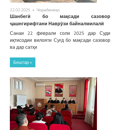
22.02.2025
Чорабиниҳо
Шанбегӣ бо мақсади сазовор
ҷашнгирифтани Наврӯзи байналмилалӣ
Санаи 22 феврали соли 2025 дар Суди
иқтисодии вилояти Суғд бо мақсади сазовор
ва дар сатҳи
Бештар »