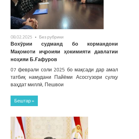
08.02.2025
Без рубрики
Вохӯрии судманд бо кормандони
Мақомоти иҷроияи ҳокимияти давлатии
ноҳияи Б.Ғафуров
07 феврали соли 2025 бо мақсади дар амал
татбиқ намудани Пайёми Асосгузори сулҳу
ваҳдат миллӣ, Пешвои
Бештар »