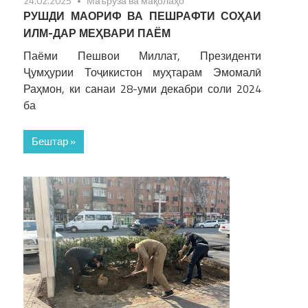
24.02.2025
Маърӯза ва мақолаҳо
РУШДИ МАОРИФ ВА ПЕШРАФТИ СОҲАИ
ИЛМ-ДАР МЕҲВАРИ ПАЁМ
Паёми Пешвои Миллат, Президенти
Ҷумҳурии Тоҷикистон муҳтарам Эмомалӣ
Раҳмон, ки санаи 28-уми декабри соли 2024
ба
Бештар »