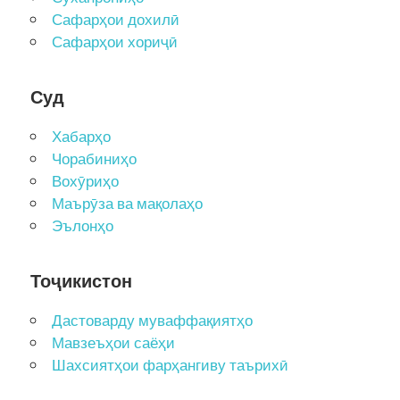
Сафарҳои дохилӣ
Сафарҳои хориҷӣ
Суд
Хабарҳо
Чорабиниҳо
Вохӯриҳо
Маърӯза ва мақолаҳо
Эълонҳо
Тоҷикистон
Дастоварду муваффақиятҳо
Мавзеъҳои саёҳи
Шахсиятҳои фарҳангиву таърихӣ