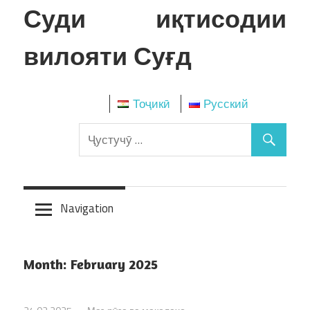
Skip
Суди иқтисодии
to
content
вилояти Суғд
Тоҷикӣ
Русский
Navigation
Month:
February 2025