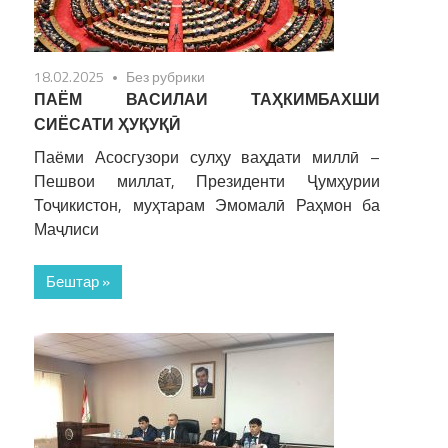
18.02.2025
Без рубрики
ПАЁМ ВАСИЛАИ ТАҲКИМБАХШИ
СИЁСАТИ ҲУҚУҚӢ
Паёми Асосгузори сулҳу ваҳдати миллӣ –
Пешвои миллат, Президенти Ҷумҳурии
Тоҷикистон, муҳтарам Эмомалӣ Раҳмон ба
Маҷлиси
Бештар »