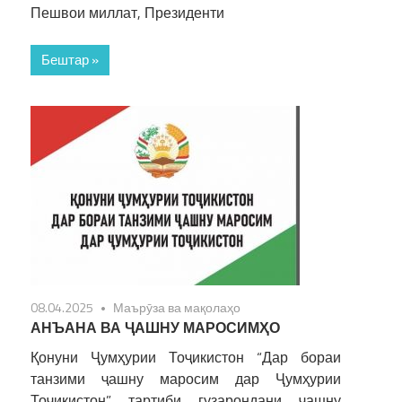
Пешвои миллат, Президенти
Бештар »
08.04.2025
Маърӯза ва мақолаҳо
АНЪАНА ВА ҶАШНУ МАРОСИМҲО
Қонуни Ҷумҳурии Тоҷикистон “Дар бораи
танзими ҷашну маросим дар Ҷумҳурии
Тоҷикистон” тартиби гузарондани ҷашну