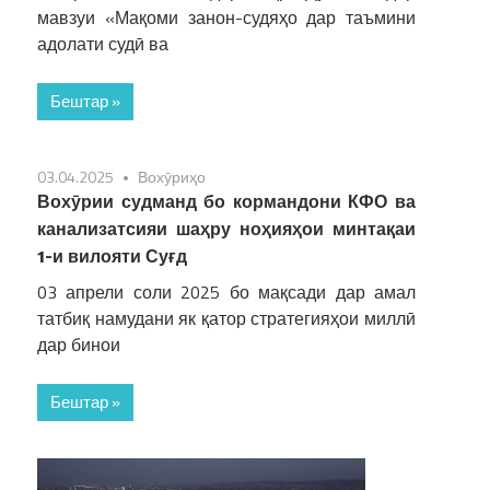
мавзуи «Мақоми занон-судяҳо дар таъмини
адолати судӣ ва
Бештар »
03.04.2025
Вохӯриҳо
Вохӯрии судманд бо кормандони КФО ва
канализатсияи шаҳру ноҳияҳои минтақаи
1-и вилояти Суғд
03 апрели соли 2025 бо мақсади дар амал
татбиқ намудани як қатор стратегияҳои миллӣ
дар бинои
Бештар »