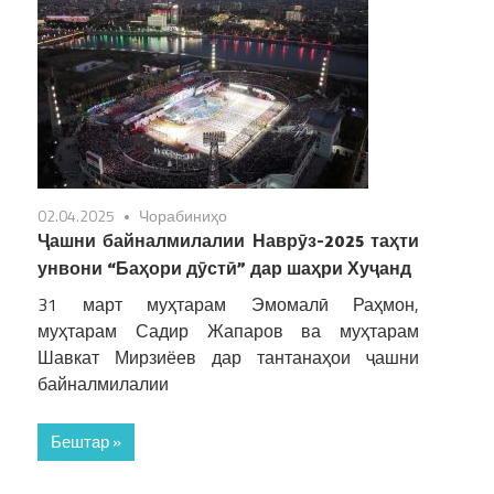
02.04.2025
Чорабиниҳо
Ҷашни байналмилалии Наврӯз-2025 таҳти
унвони “Баҳори дӯстӣ” дар шаҳри Хуҷанд
31 март муҳтарам Эмомалӣ Раҳмон,
муҳтарам Садир Жапаров ва муҳтарам
Шавкат Мирзиёев дар тантанаҳои ҷашни
байналмилалии
Бештар »