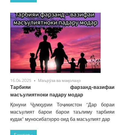
16.04.2025
Маърӯза ва мақолаҳо
Тарбияи фарзанд-вазифаи
масъулиятноки падару модар
Қонуни Ҷумҳурии Тоҷикистон “Дар бораи
масъулият барои барои таълиму тарбияи
кудак” муносибатҳоро оид ба масъулият дар
Бештар »