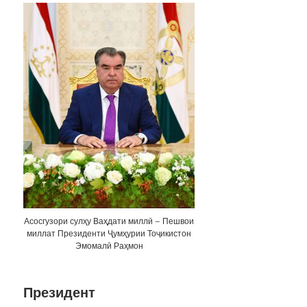
Асосгузори сулҳу Ваҳдати миллӣ – Пешвои
миллат Президенти Ҷумҳурии Тоҷикистон
Эмомалӣ Раҳмон
Президент