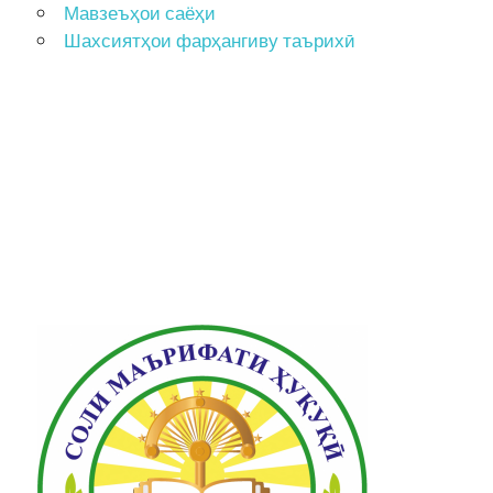
Мавзеъҳои саёҳи
Шахсиятҳои фарҳангиву таърихӣ