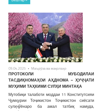
09.04.2025
Маърӯза ва мақолаҳо
ПРОТОКОЛИ МУБОДИЛАИ
ТАСДИҚНОМАҲОИ АҲДНОМА – ҲУҶҶАТИ
МУҲИМИ ТАҲКИМИ СУЛҲИ МИНТАҚА
Мутобиқи талаботи моддаи 11 Конститутсияи
Ҷумҳурии Тоҷикистон Тоҷикистон сиёсати
сулҳҷўёнаро ба амал татбиқ намуда,