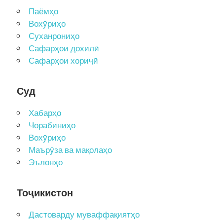
Паёмҳо
Вохӯриҳо
Суханрониҳо
Сафарҳои дохилӣ
Сафарҳои хориҷӣ
Суд
Хабарҳо
Чорабиниҳо
Вохӯриҳо
Маърӯза ва мақолаҳо
Эълонҳо
Тоҷикистон
Дастоварду муваффақиятҳо