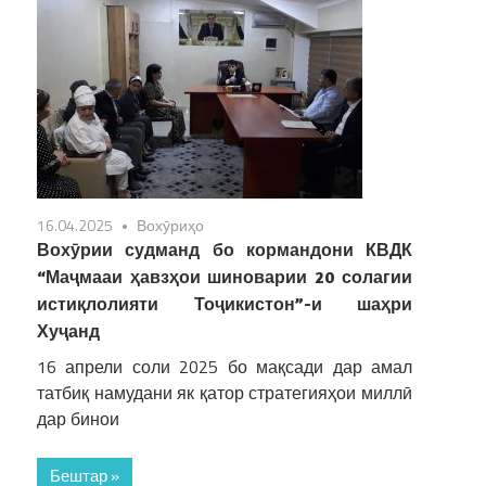
16.04.2025
Вохӯриҳо
Вохӯрии судманд бо кормандони КВДК
“Маҷмааи ҳавзҳои шиноварии 20 солагии
истиқлолияти Тоҷикистон”-и шаҳри
Хуҷанд
16 апрели соли 2025 бо мақсади дар амал
татбиқ намудани як қатор стратегияҳои миллӣ
дар бинои
Бештар »