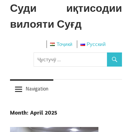
Skip
Суди иқтисодии
to
content
вилояти Суғд
Тоҷикӣ
Русский
Navigation
Month:
April 2025