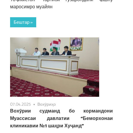
маросимро муайян
Бештар »
07.04.2025
Вохӯриҳо
Вохӯрии судманд бо кормандони
Муассисаи давлатии “Беморхонаи
клиникавии №1 шаҳри Хуҷанд”