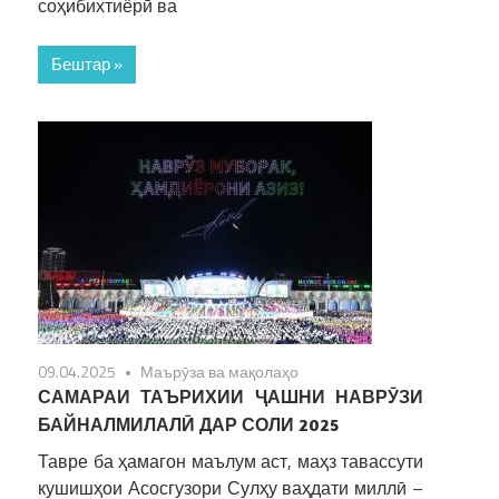
соҳибихтиёрӣ ва
Бештар »
09.04.2025
Маърӯза ва мақолаҳо
САМАРАИ ТАЪРИХИИ ҶАШНИ НАВРӮЗИ
БАЙНАЛМИЛАЛӢ ДАР СОЛИ 2025
Тавре ба ҳамагон маълум аст, маҳз тавассути
кушишҳои Асосгузори Сулҳу ваҳдати миллӣ –