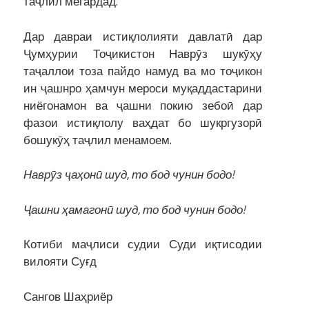
таҷлил мегардад.
Дар давраи истиқлолияти давлатӣ дар
Ҷумҳурии Тоҷикистон Наврӯз шукӯҳу
таҷаллои тоза пайдо намуд ва мо тоҷикон
ин ҷашнро ҳамчун мероси муқаддастарини
ниёгонамон ва ҷашни покию зебоӣ дар
фазои истиқлолу ваҳдат бо шукргузорӣ
бошукӯҳ таҷлил менамоем.
Наврӯз ҷаҳонӣ шуд, то бод чунин бодо!
Ҷашни ҳамагонӣ шуд, то бод чунин бодо!
Котиби маҷлиси судии Суди иқтисодии
вилояти Суғд
Сангов Шаҳриёр