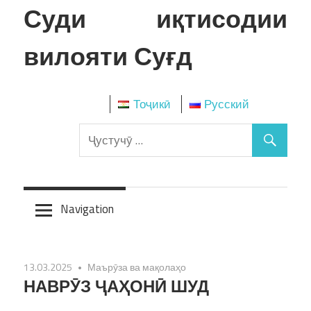
Skip
Суди иқтисодии
to
content
вилояти Суғд
Тоҷикӣ
Русский
Navigation
13.03.2025
Маърӯза ва мақолаҳо
НАВРӮЗ ҶАҲОНӢ ШУД