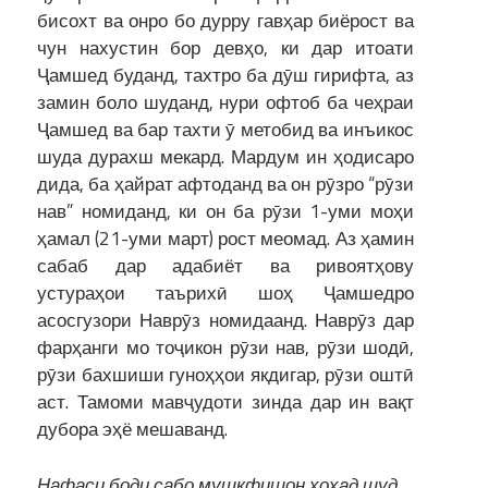
бисохт ва онро бо дурру гавҳар биёрост ва
чун нахустин бор девҳо, ки дар итоати
Ҷамшед буданд, тахтро ба дӯш гирифта, аз
замин боло шуданд, нури офтоб ба чеҳраи
Ҷамшед ва бар тахти ӯ метобид ва инъикос
шуда дурахш мекард. Мардум ин ҳодисаро
дида, ба ҳайрат афтоданд ва он рӯзро “рӯзи
нав” номиданд, ки он ба рӯзи 1-уми моҳи
ҳамал (21-уми март) рост меомад. Аз ҳамин
сабаб дар адабиёт ва ривоятҳову
устураҳои таърихӣ шоҳ Ҷамшедро
асосгузори Наврӯз номидаанд. Наврӯз дар
фарҳанги мо тоҷикон рӯзи нав, рӯзи шодӣ,
рӯзи бахшиши гуноҳҳои якдигар, рӯзи оштӣ
аст. Тамоми мавҷудоти зинда дар ин вақт
дубора эҳё мешаванд.
Нафаси боди сабо мушкфишон хоҳад шуд,