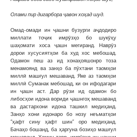
Олами пир дигарбора ҷавон хоҳад шуд.
Омад-омади ин ҷашни бузурги аҷдодиро
миллати тоҷик имрӯзҳо бо шукӯҳу
шаҳомати хоса ҷашн мегиранд. Наврӯз
дорои хусусиятҳои ба худ хос мебошад.
Одамон пеш аз ид хонаҳояшонро тоза
менамоянд ва занҳо ба пӯхтани таомҳои
миллӣ машғул мешаванд. Яке аз таомҳои
миллӣ Суманак мебошад, ки он ифодагари
ин ҷашн аст. Дар рӯзи ид одамон бо
либосҳои идона вориди ҷашнгоҳ мешаванд
ва дастархони идона ташкил медиҳанд.
Занҳо хони идонаро бо нозу неъматҳои
“ҳафт сину ҳафт шин” оро медиҳанд.
Бачаҳо бошанд, ба ҳаргуна бозиҳо машғул
мешаванд. Ҳамин тавр, имрӯзҳо ин ҷашни