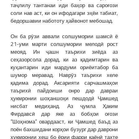
таҷлилу тантанаи иди баҳор ва сароғози
соли нав аст, ки он ифодагари эҳёи табиат,
бедоршавии набототу ҳайвонот мебошад.
Он ба рӯзи аввали солшумории шамсӣ ё
21-уми марти солшумории мелодӣ рост
меояд. Ин ҷашн таърихи зиёда аз
сеҳазорсола дорад, ки аз қадимтарин ва
куҳантарин иди мардуми ориёитабор ба
шумор меравад. Наврӯз таърихи хеле
қадима дорад. Аксарияти сарчашмаҳои
таърихӣ пайдоиши онро дар давраи
ҳукмронии шоҳаншоҳи пешдодӣ Ҷамшед
нисбат медиҳанд. Аз ҷумла Ҳаким
Фирдавсӣ дар яке аз бобҳои оғози
“Шоҳнома” овардааст, ки Ҷамшед баъд аз
поён бахшидани корҳои бузург дар даврони
ҳукмронии хеш бо ёрии фарри каёнӣ тахте