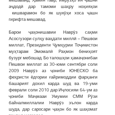
аҷдодӣ дар тамоми шаҳру ноҳияҳои
кишварамон бо як шукӯҳи хоса ҷашн
гирифта мешавад.
Барои ҷаҳонишавии Наврӯз саҳми
Асосгузори сулҳу ваҳдати миллӣ – Пешвои
миллат, Президенти Ҷумҳурии Тоҷикистон
муҳтарам Эмомалӣ Раҳмон бениҳоят
бузург мебошад. Бо талошҳои ҳамаҷонибаи
Пешвои миллат аз 30-юми сентябри соли
2009 Наврӯз аз ҷониби ЮНЕСКО ба
феҳристи ёдгории ғайримоддии фарҳанги
башарият дохил карда шуд ва 19-уми
феврали соли 2010 дар Иҷлосияи 64-ум аз
ҷониби Маҷмааи Умумии СММ Рӯзи
байналмиллалии Наврӯз эълон карда
шуда, дар саросари ҷаҳон бо як шаҳомат