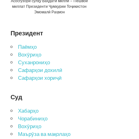
Асосгузори сулҳу Ваҳдати миллӣ – Пешвои
миллат Президенти Ҷумҳурии Тоҷикистон
Эмомалӣ Раҳмон
Президент
Паёмҳо
Вохӯриҳо
Суханрониҳо
Сафарҳои дохилӣ
Сафарҳои хориҷӣ
Суд
Хабарҳо
Чорабиниҳо
Вохӯриҳо
Маърӯза ва мақолаҳо