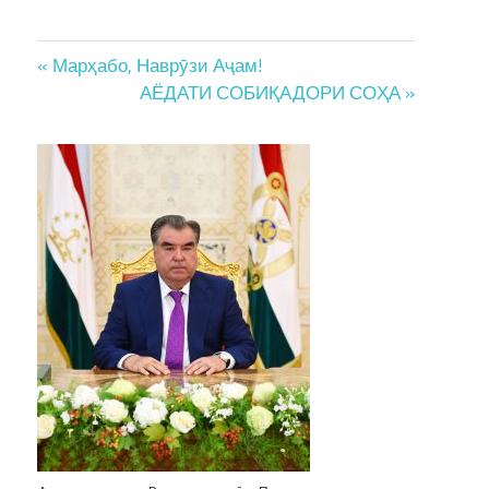
Post
« Марҳабо, Наврӯзи Аҷам!
АЁДАТИ СОБИҚАДОРИ СОҲА »
navigation