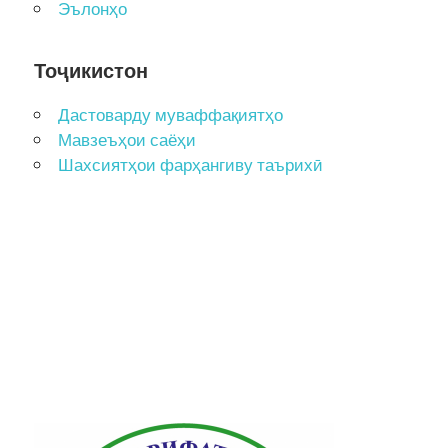
Эълонҳо
Тоҷикистон
Дастоварду муваффақиятҳо
Мавзеъҳои саёҳи
Шахсиятҳои фарҳангиву таърихӣ