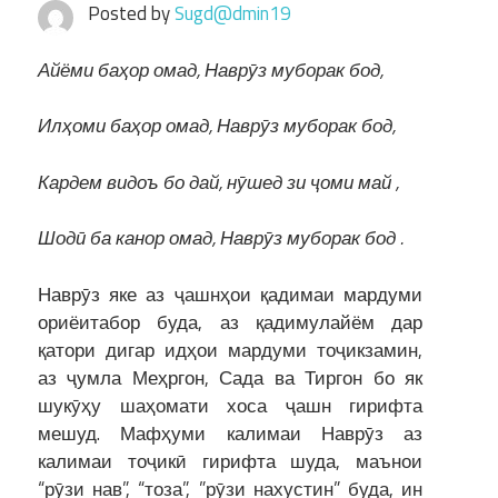
Posted by
Sugd@dmin19
Айёми баҳор омад, Наврӯз муборак бод,
Илҳоми баҳор омад, Наврӯз муборак бод,
Кардем видоъ бо дай, нӯшед зи ҷоми май ,
Шодӣ ба канор омад, Наврӯз муборак бод .
Наврӯз яке аз ҷашнҳои қадимаи мардуми
ориёитабор буда, аз қадимулайём дар
қатори дигар идҳои мардуми тоҷикзамин,
аз ҷумла Меҳргон, Сада ва Тиргон бо як
шукӯҳу шаҳомати хоса ҷашн гирифта
мешуд. Мафҳуми калимаи Наврӯз аз
калимаи тоҷикӣ гирифта шуда, маънои
“рӯзи нав”, “тоза”, ”рӯзи нахустин” буда, ин