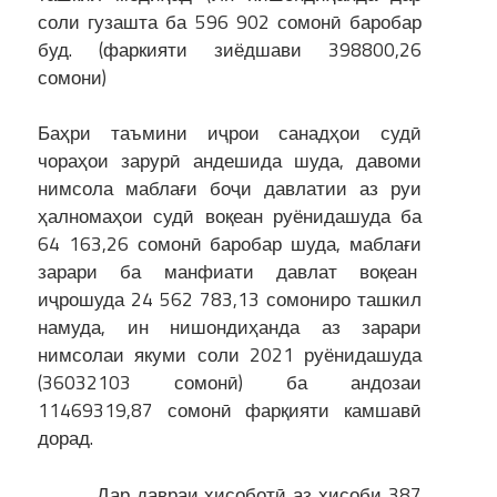
соли гузашта ба 596 902 сомонӣ баробар
буд. (фаркияти зиёдшави 398800,26
сомони)
Баҳри таъмини иҷрои санадҳои судӣ
чораҳои зарурӣ андешида шуда, давоми
нимсола маблағи боҷи давлатии аз руи
ҳалномаҳои судӣ воқеан руёнидашуда ба
64 163,26 сомонӣ баробар шуда, маблағи
зарари ба манфиати давлат воқеан
иҷрошуда 24 562 783,13 сомониро ташкил
намуда, ин нишондиҳанда аз зарари
нимсолаи якуми соли 2021 руёнидашуда
(36032103 сомонӣ) ба андозаи
11469319,87 сомонӣ фарқияти камшавӣ
дорад.
Дар давраи ҳисоботӣ аз ҳисоби 387