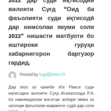
2022 дар суди иқтисодии
вилояти Суғд “Оид ба
фаъолияти суди иқтисодӣ
дар нимсолаи якуми соли
2022” нишасти матбуоти бо
иштироки гуруҳи
хабарнигорон баргузор
гардид.
Posted by
Sugd@dmin19
Дар оғоз аз ҷониби И.в Раиси суди
иқтисодии вилояти Суғд Исмоилзода Р.А.
ба намояндагони воситаи ахбори омма аз
натиҷаи фаъолияи мақомоти судӣ дар соли