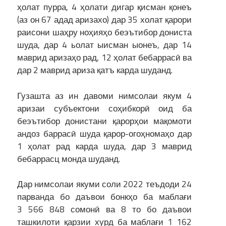
ҳолат пурра, 4 ҳолати дигар қисман қонеъ
(аз он 67 адад аризахо) дар 35 холат қарори
раисони шаҳру ноҳияҳо беэътибор дониста
шуда, дар 4 ьолат ыисман ыонеъ, дар 14
маврид аризаҳо рад, 12 ҳолат бебаррасӣ ва
дар 2 маврид ариза қатъ карда шуданд.
Гузашта аз ин давоми нимсолаи якум 4
аризаи субъектони соҳибкорӣ оид ба
беэътибор донистани қарорҳои мақомоти
андоз баррасӣ шуда қарор-огоҳномаҳо дар
1 ҳолат рад карда шуда, дар 3 маврид
бебаррасц монда шуданд.
Дар нимсолаи якуми соли 2022 теъдоди 24
парванда бо даъвои бонкҳо ба маблағи
3 566 848 сомонӣ ва 8 то бо даъвои
ташкилоти қарзии хурд ба маблағи 1 162