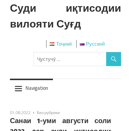
Skip
Суди иқтисодии
to
content
вилояти Суғд
Тоҷикӣ
Русский
Navigation
01.08.2022
Без рубрики
Санаи 1-уми августи соли