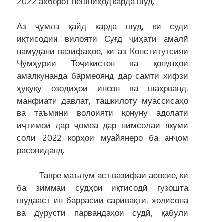
2022 ахборот пешниҳод карда шуд.
Аз ҷумла қайд карда шуд, ки суди
иқтисодии вилояти Суғд ҷиҳати амалӣ
намудани вазифаҳое, ки аз Конститутсияи
Ҷумҳурии Тоҷикистон ва қонунҳои
амалкунанда бармеоянд дар самти ҳифзи
ҳуқуқу озодиҳои инсон ва шаҳрванд,
манфиати давлат, ташкилоту муассисаҳо
ва таъмини волоияти қонуну адолати
иҷтимоӣ дар ҷомеа дар нимсолаи якуми
соли 2022 корҳои муайянеро ба анҷом
расониданд.
Тавре маълум аст вазифаи асосие, ки
ба зиммаи судҳои иқтисодӣ гузошта
шудааст ин баррасии саривақтӣ, холисона
ва дурусти парвандаҳои судӣ, қабули