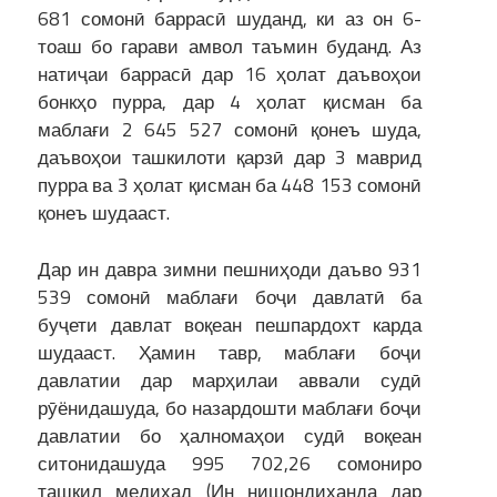
681 сомонӣ баррасӣ шуданд, ки аз он 6-
тоаш бо гарави амвол таъмин буданд. Аз
натиҷаи баррасӣ дар 16 ҳолат даъвоҳои
бонкҳо пурра, дар 4 ҳолат қисман ба
маблағи 2 645 527 сомонӣ қонеъ шуда,
даъвоҳои ташкилоти қарзӣ дар 3 маврид
пурра ва 3 ҳолат қисман ба 448 153 сомонӣ
қонеъ шудааст.
Дар ин давра зимни пешниҳоди даъво 931
539 сомонӣ маблағи боҷи давлатӣ ба
буҷети давлат воқеан пешпардохт карда
шудааст. Ҳамин тавр, маблағи боҷи
давлатии дар марҳилаи аввали судӣ
рӯёнидашуда, бо назардошти маблағи боҷи
давлатии бо ҳалномаҳои судӣ воқеан
ситонидашуда 995 702,26 сомониро
ташкил медиҳад (Ин нишондиҳанда дар