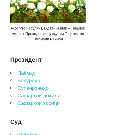
Асосгузори сулҳу Ваҳдати миллӣ – Пешвои
миллат Президенти Ҷумҳурии Тоҷикистон
Эмомалӣ Раҳмон
Президент
Паёмҳо
Вохӯриҳо
Суханрониҳо
Сафарҳои дохилӣ
Сафарҳои хориҷӣ
Суд
Хабарҳо