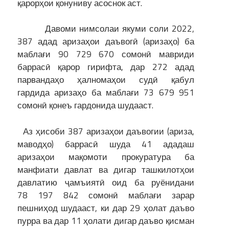
қарорҳои қонуниву асоснок аст.
Давоми нимсолаи якуми соли 2022,
387 адад аризаҳои даъвогӣ (аризаҳо) ба
маблағи 90 729 670 сомонӣ мавриди
баррасӣ қарор гирифта, дар 272 адад
парвандаҳо ҳалномаҳои судӣ қабул
гардида аризаҳо ба маблағи 73 679 951
сомонӣ қонеъ гардонида шудааст.
Аз ҳисоби 387 аризаҳои даъвогии (ариза,
маводҳо) баррасӣ шуда 41 ададаш
аризаҳои мақомоти прокуратура ба
манфиати давлат ва дигар ташкилотҳои
давлатию ҷамъиятӣ оид ба руёнидани
78 197 842 сомонӣ маблағи зарар
пешниҳод шудааст, ки дар 29 ҳолат даъво
пурра ва дар 11 ҳолати дигар даъво қисман