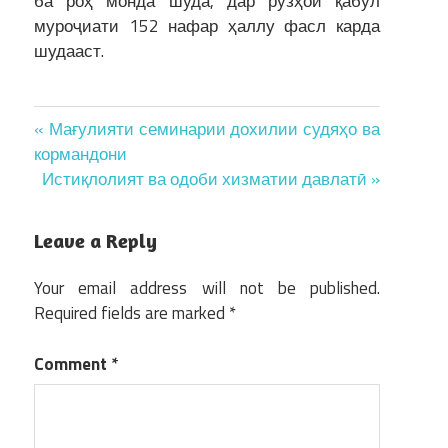
ба роҳ монда шуда, дар рӯзҳои қабул
муроҷиати 152 нафар ҳаллу фасл карда
шудааст.
Post
« Мағулияти семинарии дохилии судяҳо ва
кормандони
navigation
Истиқлолият ва одоби хизматии давлатӣ »
Leave a Reply
Your email address will not be published.
Required fields are marked
*
Comment
*