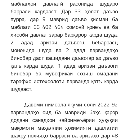
маблағҳои давлатӣ расонида шударо
баррасӣ кардааст. Дар 33 ҳолат даъво
пурра, дар 9 маврид даъво қисман ба
маблағи 66 402 464 сомонӣ қонеъ ва ба
ҳисоби давлат зарар барқарор карда шуда,
2 адад аризаи даъвогц бебаррасц
мононида шуда ва 2 адад парвандаҳо
бинобар даст кашидани даъвогар аз даъво
қатъ карда шуда, 1 адад аризаи даъвоги
бинобар ба мувофикаи созиш омадани
тарафхо истехсолоти парванда қатъ карда
шудааст.
Давоми нимсола якуми соли 2022 92
парвандаҳо оид ба мавриди баҳс қарор
додани санадҳои ғайримеъёрии ҳуқуқии
мақомоти маҳаллии ҳокимияти давлатии
шаҳру ноҳияҳо баррасӣ ва аризаҳо дар 48