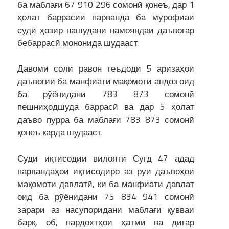
ба маблағи 67 910 296 сомонӣ қонеъ, дар 1
ҳолат баррасии парванда ба мурофиаи
судӣ ҳозир нашудани намояндаи даъвогар
бебаррасӣ мононида шудааст.
Давоми соли равон теъдоди 5 аризаҳои
даъвогии ба манфиати мақомоти андоз оид
ба рӯёнидани 783 873 сомонӣ
пешниҳодшуда баррасӣ ва дар 5 ҳолат
даъво пурра ба маблағи 783 873 сомонӣ
қонеъ карда шудааст.
Суди иқтисодии вилояти Суғд 47 адад
парвандаҳои иқтисодиро аз рӯи даъвоҳои
мақомоти давлатӣ, ки ба манфиати давлат
оид ба рӯёнидани 75 834 941 сомонӣ
зарари аз насупоридани маблағи қувваи
барқ, об, пардохтҳои ҳатмӣ ва дигар