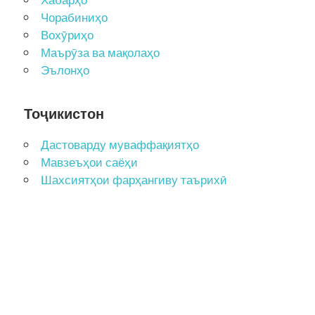
Чорабиниҳо
Вохӯриҳо
Маърӯза ва мақолаҳо
Эълонҳо
Тоҷикистон
Дастоварду муваффақиятҳо
Мавзеъҳои саёҳи
Шахсиятҳои фарҳангиву таърихӣ