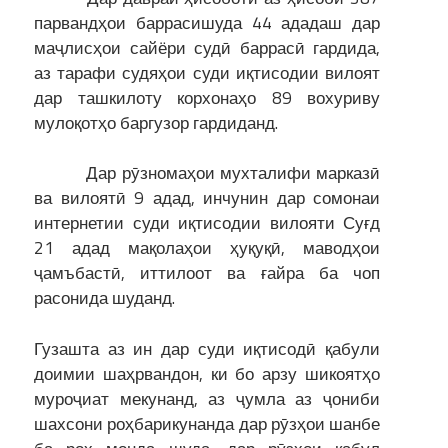
парвандҳои баррасишуда 44 ададаш дар
маҷлисҳои сайёри судӣ баррасӣ гардида,
аз тарафи судяҳои суди иқтисодии вилоят
дар ташкилоту корхонаҳо 89 вохуриву
мулоқотҳо баргузор гардиданд.
Дар рӯзномаҳои мухталифи марказӣ
ва вилоятӣ 9 адад, инчунин дар сомонаи
интернетии суди иқтисодии вилояти Суғд
21 адад мақолаҳои ҳуқуқӣ, маводҳои
ҷамъбастӣ, иттилоот ва ғайра ба чоп
расонида шуданд.
Гузашта аз ин дар суди иқтисодӣ қабули
доимии шаҳрвандон, ки бо арзу шикоятҳо
муроҷиат мекунанд, аз ҷумла аз ҷониби
шахсони роҳбарикунанда дар рӯзҳои шанбе