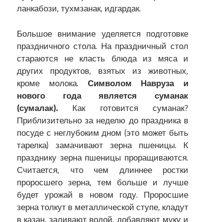
ланкабози, тухмзанак, идгардак.
Большое внимание уделяется подготовке
праздничного стола. На праздничный стол
стараются не класть блюда из мяса и
других продуктов, взятых из животных,
кроме молока.
Символом Навруза и
нового года является суманак
(сумалак).
Как готовится суманак?
Приблизительно за неделю до праздника в
посуде с неглубоким дном (это может быть
тарелка) замачивают зерна пшеницы. К
празднику зерна пшеницы проращиваются.
Считается, что чем длиннее ростки
проросшего зерна, тем больше и лучше
будет урожай в новом году. Проросшие
зерна толкут в металлической ступе, кладут
в казан, заливают водой, добавляют муку и