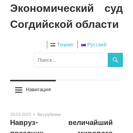
Перейти
Экономический суд
к
содержимому
Согдийской области
Тоҷикӣ
Русский
Навигация
20.03.2020
Без рубрики
Навруз- величайший