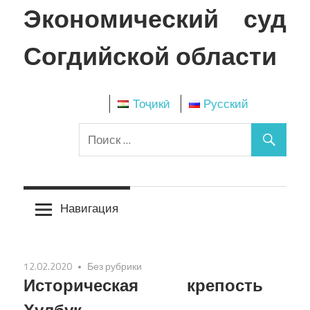
Перейти
Экономический суд
к
содержимому
Согдийской области
Тоҷикӣ
Русский
Навигация
12.02.2020
Без рубрики
Историческая крепость