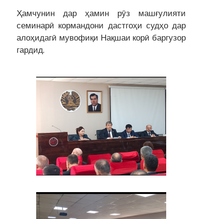
Ҳамчунин дар ҳамин рӯз машғулияти
семинарӣ кормандони дастгоҳи судҳо дар
алоҳидагӣ мувофиқи Нақшаи корӣ баргузор
гардид.