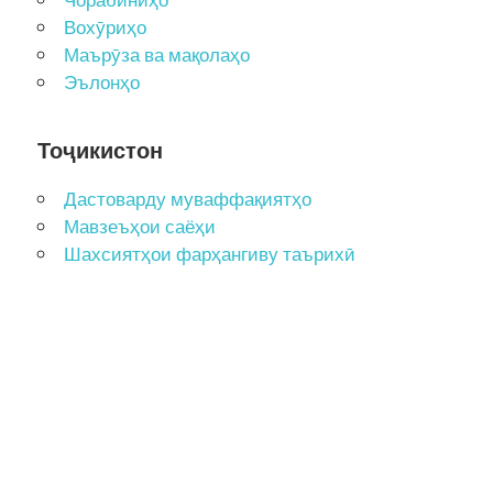
Чорабиниҳо
Вохӯриҳо
Маърӯза ва мақолаҳо
Эълонҳо
Тоҷикистон
Дастоварду муваффақиятҳо
Мавзеъҳои саёҳи
Шахсиятҳои фарҳангиву таърихӣ