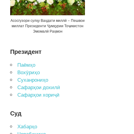
Асосгузори сулҳу Ваҳдати миллӣ – Пешвои
миллат Президенти Ҷумҳурии Тоҷикистон
Эмомалӣ Раҳмон
Президент
Паёмҳо
Вохӯриҳо
Суханрониҳо
Сафарҳои дохилӣ
Сафарҳои хориҷӣ
Суд
Хабарҳо