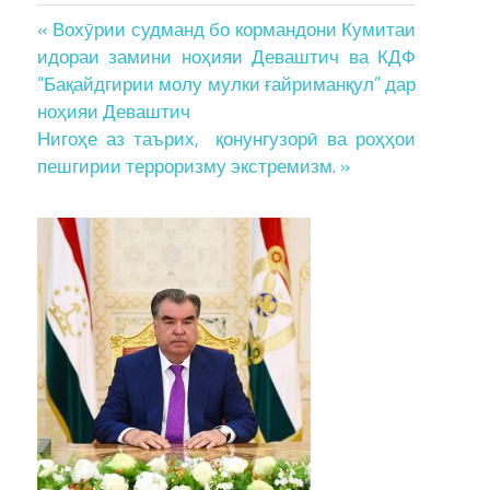
Post
« Вохӯрии судманд бо кормандони Кумитаи
идораи замини ноҳияи Деваштич ва КДФ
navigation
“Бақайдгирии молу мулки ғайриманқул” дар
ноҳияи Деваштич
Нигоҳе аз таърих, қонунгузорӣ ва роҳҳои
пешгирии терроризму экстремизм. »