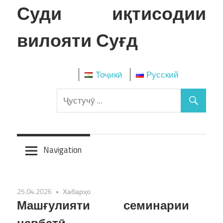
Skip
Суди иқтисодии
to
content
вилояти Суғд
Тоҷикӣ
Русский
Navigation
25.04.2026
Хабарҳо
Машғулияти семинарии