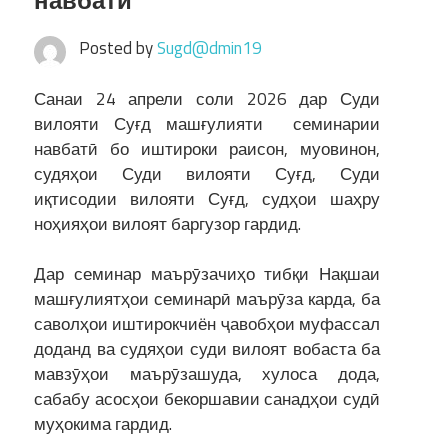
навбатӣ
Posted by
Sugd@dmin19
Санаи 24 апрели соли 2026 дар Суди
вилояти Суғд машғулияти семинарии
навбатӣ бо иштироки раисон, муовинон,
судяҳои Суди вилояти Суғд, Суди
иқтисодии вилояти Суғд, судҳои шаҳру
ноҳияҳои вилоят баргузор гардид.
Дар семинар маърӯзачиҳо тибқи Нақшаи
машғулиятҳои семинарӣ маърӯза карда, ба
саволҳои иштирокчиён ҷавобҳои муфассал
доданд ва судяҳои суди вилоят вобаста ба
мавзӯҳои маърӯзашуда, хулоса дода,
сабабу асосҳои бекоршавии санадҳои судӣ
муҳокима гардид.