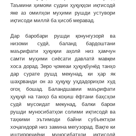
Таъмини ҳимояи судии ҳуқуқҳои иқтисодӣ
яке аз омилҳои муҳими рушди устувори
иқтисоди миллӣ ба ҳисоб меравад.
Дар баробари рушди қонунгузорӣ ва
низоми судӣ, баланд бардоштани
маърифати ҳуқуқии аҳолӣ низ ҳамчун
самти муҳими сиёсати давлатӣ мавқеи
хоса дорад. Зеро ҷомеаи ҳуқуқбунёд танҳо
дар сурате рушд мекунад, ки ҳар як
шаҳрванди он аз ҳуқуқу уҳдадориҳои худ
огоҳ бошад. Баландшавии маърифати
ҳуқуқӣ на танҳо ба коҳиш ёфтани баҳсҳои
судӣ мусоидат мекунад, балки барои
рушди муносибатҳои солими иқтисодӣ ва
таҳкими эътимоди байни субъектҳои
хоҷагидорӣ низ замина мегузорад. Вақте ки
иштирокчиёни муносибатҳои иқтисодӣ