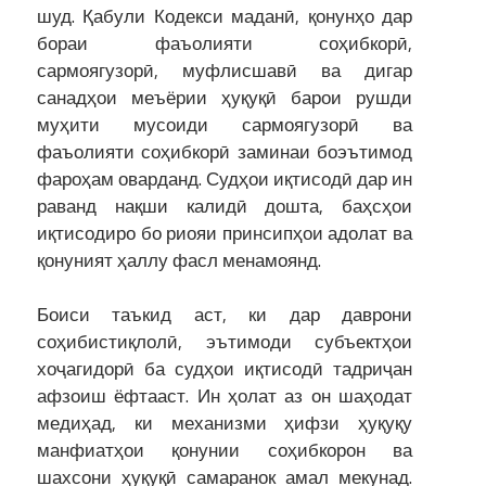
шуд. Қабули Кодекси маданӣ, қонунҳо дар
бораи фаъолияти соҳибкорӣ,
сармоягузорӣ, муфлисшавӣ ва дигар
санадҳои меъёрии ҳуқуқӣ барои рушди
муҳити мусоиди сармоягузорӣ ва
фаъолияти соҳибкорӣ заминаи боэътимод
фароҳам оварданд. Судҳои иқтисодӣ дар ин
раванд нақши калидӣ дошта, баҳсҳои
иқтисодиро бо риояи принсипҳои адолат ва
қонуният ҳаллу фасл менамоянд.
Боиси таъкид аст, ки дар даврони
соҳибистиқлолӣ, эътимоди субъектҳои
хоҷагидорӣ ба судҳои иқтисодӣ тадриҷан
афзоиш ёфтааст. Ин ҳолат аз он шаҳодат
медиҳад, ки механизми ҳифзи ҳуқуқу
манфиатҳои қонунии соҳибкорон ва
шахсони ҳуқуқӣ самаранок амал мекунад.