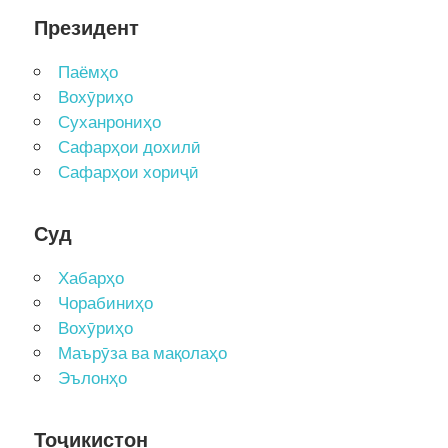
Президент
Паёмҳо
Вохӯриҳо
Суханрониҳо
Сафарҳои дохилӣ
Сафарҳои хориҷӣ
Суд
Хабарҳо
Чорабиниҳо
Вохӯриҳо
Маърӯза ва мақолаҳо
Эълонҳо
Тоҷикистон