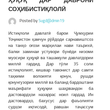
ҲУҚУҚ ДАР ДАВРОНИ
СОҲИБИСТИҚЛОЛӢ
Posted by
Sugd@dmin19
Истиқлоли давлатӣ барои Ҷумҳурии
Тоҷикистон ҳамчун рӯйдоди сарнавиштсоз
на танҳо оғози марҳилаи нави таърихӣ,
балки заминаи устувори бунёди низоми
муосири ҳуқуқӣ ва ташаккули давлатдории
миллӣ гардид. Дар тӯли 35 соли
истиқлолият, кишвар тавонист дар самти
таҳкими волоияти қонун, рушди
қонунгузории миллӣ ва баланд бардоштани
маърифати ҳуқуқии шаҳрвандон ба
дастовардҳои назаррас ноил гардад. Ин
дастовардҳо, бахусус дар фаъолияти
судҳои иқтисодӣ, равшан таҷассум