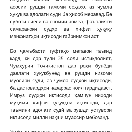
асосии рушди тамоми соҳаҳо, аз ҷумла
ҳуқуқ ва адолати судӣ ба ҳисоб меравад. Бе
суботи сиёсӣ ва оромии ҷомеа, фаъолияти
самараноки судҳо ва ҳифзи ҳуқуқу
манфиатҳои иқтисодӣ ғайриимкон аст.
Бо ҷамъбасти гуфтаҳо метавон таъкид
кард, ки дар тӯли 35 соли истиқлолият,
Ҷумҳурии Тоҷикистон дар роҳи бунёди
давлати ҳуқуқбунёд ва рушди низоми
муосири судӣ, аз ҷумла судҳои иқтисодӣ,
ба дастовардҳои назаррас ноил гардидааст.
Имрӯз судҳои иқтисодӣ ҳамчун ниҳоди
муҳими ҳифзи ҳуқуқҳои иқтисодӣ, дар
таъмини адолати судӣ ва рушди устувори
иқтисоди миллӣ нақши муассир мебозанд.