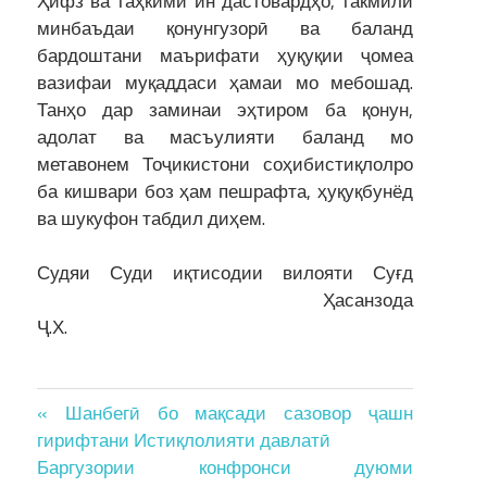
Ҳифз ва таҳкими ин дастовардҳо, такмили
минбаъдаи қонунгузорӣ ва баланд
бардоштани маърифати ҳуқуқии ҷомеа
вазифаи муқаддаси ҳамаи мо мебошад.
Танҳо дар заминаи эҳтиром ба қонун,
адолат ва масъулияти баланд мо
метавонем Тоҷикистони соҳибистиқлолро
ба кишвари боз ҳам пешрафта, ҳуқуқбунёд
ва шукуфон табдил диҳем.
Судяи Суди иқтисодии вилояти Суғд
Ҳасанзода
Ҷ.Х.
Post
« Шанбегӣ бо мақсади сазовор ҷашн
гирифтани Истиқлолияти давлатӣ
navigation
Баргузории конфронси дуюми