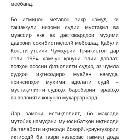
меёбанд.
Бо итминон метавон зикр намуд, ки
ташаккули низоми судии мустақил ва
муассир яке аз дастовардҳои муҳими
даврони соҳибистиқлолӣ мебошад. Қабули
Конститутсияи Ҷумҳурии Тоҷикистон дар
соли 1994 ҳамчун қонуни олии давлат,
пояҳои асосии фаъолияти судҳо, аз ҷумла
судҳои иқтисодиро муайян намуда,
принсипҳои муҳими адолати судӣ –
мустақилияти судяҳо, баробарии тарафҳо
ва волоияти қонунро муқаррар кард.
Дар замони истиқлолият, бо мақсади
мутобиқ намудани муносибатҳои иқтисодӣ
ба талаботи иқтисоди бозорӣ, қонунгузории
иқтисодӣ ба таври назаррас такмил дода