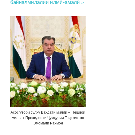
байналмилалии илмӣ-амалӣ »
Асосгузори сулҳу Ваҳдати миллӣ – Пешвои
миллат Президенти Ҷумҳурии Тоҷикистон
Эмомалӣ Раҳмон