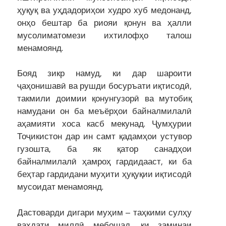
ҳуқуқ ва уҳдадориҳои худро хуб медонанд,
онҳо бештар ба риояи қонун ва ҳалли
мусолиматомези ихтилофҳо талош
менамоянд.
Бояд зикр намуд, ки дар шароити
ҷаҳонишавӣ ва рушди босуръати иқтисодӣ,
такмили доимии қонунгузорӣ ва мутобиқ
намудани он ба меъёрҳои байналмилалӣ
аҳамияти хоса касб мекунад. Ҷумҳурии
Тоҷикистон дар ин самт қадамҳои устувор
гузошта, ба як қатор санадҳои
байналмилалӣ ҳамроҳ гардидааст, ки ба
беҳтар гардидани муҳити ҳуқуқии иқтисодӣ
мусоидат менамоянд.
Дастоварди дигари муҳим – таҳкими сулҳу
ваҳдати миллӣ мебошад, ки заминаи