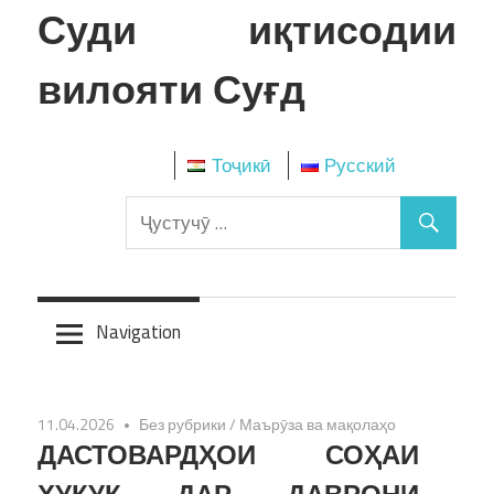
Skip
Суди иқтисодии
to
content
вилояти Суғд
Тоҷикӣ
Русский
Navigation
11.04.2026
Без рубрики
/
Маърӯза ва мақолаҳо
ДАСТОВАРДҲОИ СОҲАИ