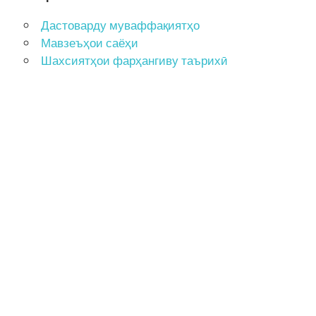
Дастоварду муваффақиятҳо
Мавзеъҳои саёҳи
Шахсиятҳои фарҳангиву таърихӣ