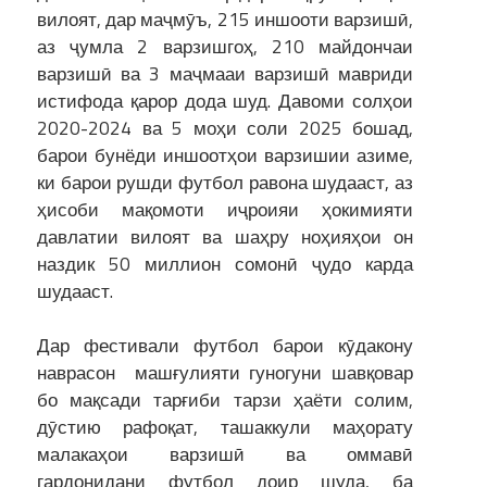
вилоят, дар маҷмӯъ, 215 иншооти варзишӣ,
аз ҷумла 2 варзишгоҳ, 210 майдончаи
варзишӣ ва 3 маҷмааи варзишӣ мавриди
истифода қарор дода шуд. Давоми солҳои
2020-2024 ва 5 моҳи соли 2025 бошад,
барои бунёди иншоотҳои варзишии азиме,
ки барои рушди футбол равона шудааст, аз
ҳисоби мақомоти иҷроияи ҳокимияти
давлатии вилоят ва шаҳру ноҳияҳои он
наздик 50 миллион сомонӣ ҷудо карда
шудааст.
Дар фестивали футбол барои кӯдакону
наврасон машғулияти гуногуни шавқовар
бо мақсади тарғиби тарзи ҳаёти солим,
дӯстию рафоқат, ташаккули маҳорату
малакаҳои варзишӣ ва оммавӣ
гардонидани футбол доир шуда, ба