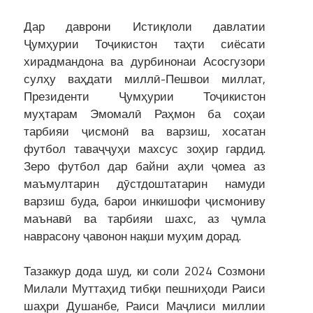
Дар даврони Истиқлоли давлатии
Ҷумҳурии Тоҷикистон таҳти сиёсати
хирадмандона ва дурбинонаи Асосгузори
сулҳу ваҳдати миллӣ-Пешвои миллат,
Президенти Ҷумҳурии Тоҷикистон
муҳтарам Эмомалӣ Раҳмон ба соҳаи
тарбияи ҷисмонӣ ва варзиш, хосатан
футбол таваҷҷуҳи махсус зоҳир гардид.
Зеро футбол дар байни аҳли ҷомеа аз
маъмултарин дӯстдоштатарин намуди
варзиш буда, барои инкишофи ҷисмониву
маънавӣ ва тарбияи шахс, аз ҷумла
наврасону ҷавонон нақши муҳим дорад.
Тазаккур дода шуд, ки соли 2024 Созмони
Милали Муттаҳид тибқи пешниҳоди Раиси
шаҳри Душанбе, Раиси Маҷлиси миллии