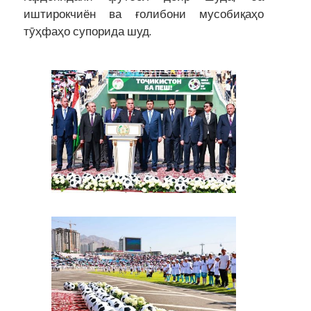
иштирокчиён ва ғолибони мусобиқаҳо
тӯҳфаҳо супорида шуд.