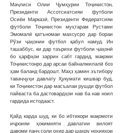
Маҷлиси Олии Ҷумҳурии Тоҷикистон,
Президенти Ассотсиатсияи футболи
Осиёи Марказӣ, Президенти Федератсияи
футболи Тоҷикистон муҳтарам Рустами
Эмомалӣ қатъномаи махсусро дар бораи
Рўзи ҷаҳонии футбол қабул намуд. Ин
ташаббус, ки дар таърихи футболи ҷаҳонӣ
бо ҳарфҳои заррин сабт гардид, мақоми
Тоҷикистонро дар арсаи байналмилалӣ боз
ҳам баланд бардошт. Маҳз ҳамин эътибору
таваҷҷуҳи давлату Ҳукумати кишвар буд,
ки Тоҷикистон дар масъалаи рушди футбол
пайваста ба дастовардҳои нав ба нав ноил
гардида истодааст.
Қайд карда шуд, ки бо ибтикори мақомоти
иҷроияи ҳокимияти давлатии вилоят
давоми панҷ соли охир дар шаҳру ноҳияҳои