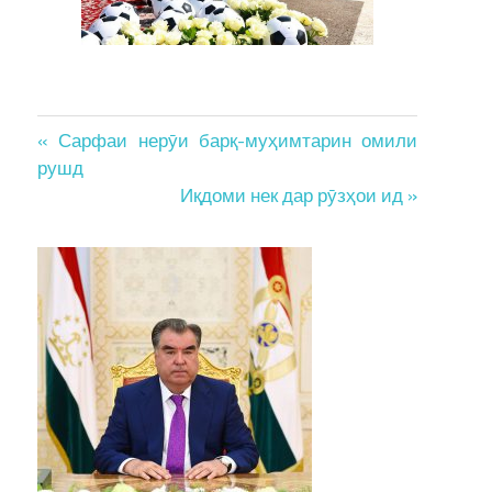
Post
« Сарфаи нерӯи барқ-муҳимтарин омили
рушд
navigation
Иқдоми нек дар рӯзҳои ид »