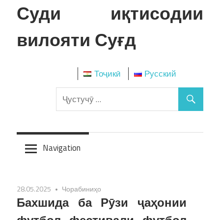
Skip
Суди иқтисодии
to
content
вилояти Суғд
Тоҷикӣ
Русский
Navigation
28.05.2025
Чорабиниҳо
Бахшида ба Рӯзи ҷаҳонии