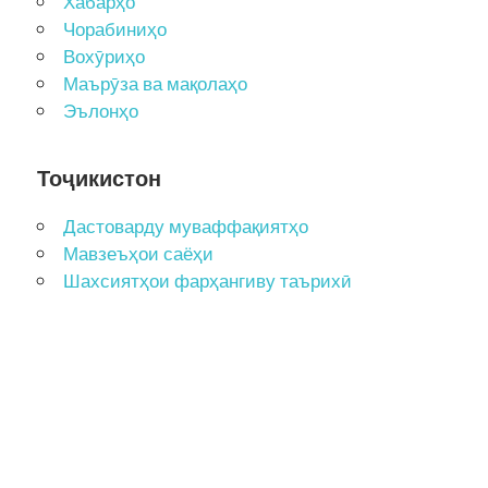
Хабарҳо
Чорабиниҳо
Вохӯриҳо
Маърӯза ва мақолаҳо
Эълонҳо
Тоҷикистон
Дастоварду муваффақиятҳо
Мавзеъҳои саёҳи
Шахсиятҳои фарҳангиву таърихӣ