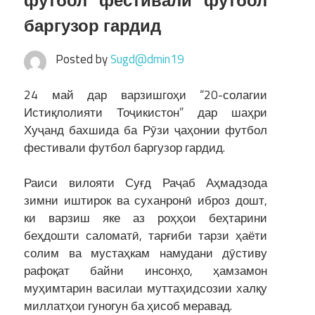
футбол фестивали футбол
баргузор гардид
Posted by
Sugd@dmin19
24 май дар варзишгоҳи “20-солагии
Истиқлолияти Тоҷикистон” дар шаҳри
Хуҷанд бахшида ба Рӯзи ҷаҳонии футбол
фестивали футбол баргузор гардид.
Раиси вилояти Суғд Раҷаб Аҳмадзода
зимни иштирок ва суханронӣ иброз дошт,
ки варзиш яке аз роҳҳои беҳтарини
беҳдошти саломатӣ, тарғиби тарзи ҳаёти
солим ва мустаҳкам намудани дӯстиву
рафоқат байни инсонҳо, ҳамзамон
муҳимтарин василаи муттаҳидсозии халқу
миллатҳои гуногун ба ҳисоб меравад.