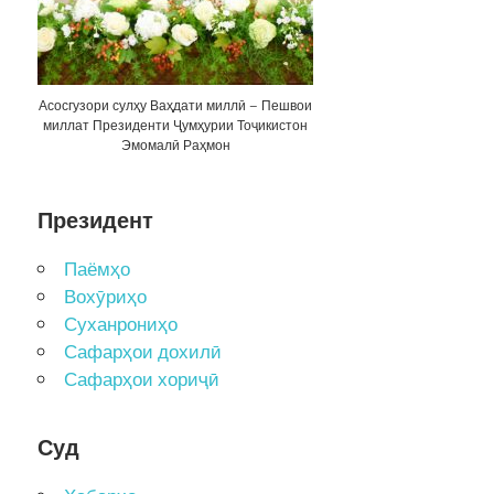
Асосгузори сулҳу Ваҳдати миллӣ – Пешвои
миллат Президенти Ҷумҳурии Тоҷикистон
Эмомалӣ Раҳмон
Президент
Паёмҳо
Вохӯриҳо
Суханрониҳо
Сафарҳои дохилӣ
Сафарҳои хориҷӣ
Суд