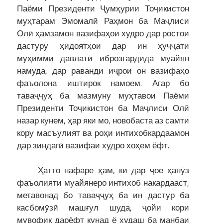
Паёми Президенти Ҷумҳурии Тоҷикистон
муҳтарам Эмомалӣ Раҳмон ба Маҷлиси
Олӣ ҳамзамон вазифаҳои худро дар ростои
дастуру ҳидоятҳои дар ин ҳуҷҷати
муҳимми давлатӣ иброзгардида муайян
намуда, дар раванди иҷрои он вазифаҳо
фаъолона иштирок намоем. Агар бо
таваҷҷуҳ ба мазмуну муҳтавои Паёми
Президенти Тоҷикистон ба Маҷлиси Олӣ
назар кунем, ҳар яки мо, новобаста аз самти
кору масъулият ва роҳи интихобкардаамон
дар зиндагӣ вазифаи худро хоҳем ёфт.
Ҳатто нафаре ҳам, ки дар ҷое ҳанӯз
фаъолияти муайянеро интихоб накардааст,
метавонад бо таваҷҷуҳ ба ин дастур ба
касбомӯзӣ машғул шуда, ҷойи кори
мувофиқ дарёфт кунад ё худаш ба манбаи