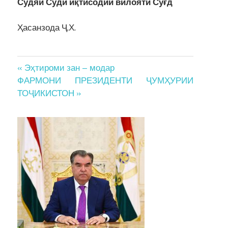
Судяи Суди иқтисодии вилояти Суғд
Ҳасанзода Ҷ.Х.
Post
« Эҳтироми зан – модар
ФАРМОНИ ПРЕЗИДЕНТИ ҶУМҲУРИИ
navigation
ТОҶИКИСТОН »