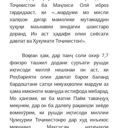
Тоҷикистон ба Маҷлиси Олӣ иброз
гардидааст, ки «…мардуми мо мисли
халқҳои дигар мамолики мутамаддин
ҳуқуқи маънавии зиндагии шоистаро
доранд. Ин аст ҳадафи олии сиёсати
давлат ва Ҳукумати Тоҷикистон!».
Воқеан ҳам, дар панҷ соли охир 7,7
фоизро ташкил додани суръати рушди
иқтисоди миллӣ нишонаи он аст, ки
Роҳбарияти олии давлат барои баланд
бардоштани сатҳи некуаҳволии мардум аз
ҳама имконоти мавҷуда истифода мебарад.
Мо ҳангоме, ки ба матни Паём таваҷҷуҳ
мекунем, дар он ба далелу рақамҳои зиёде
вомехӯрем, ки рушди иқтисоди миллии
Ҷумҳурии Тоҷикистонро дар худ инъикос
мекунанд. Махсусан, натиҷаҳои