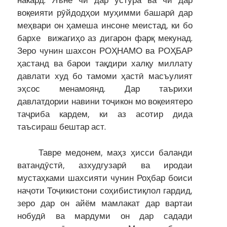
накард. Яъне чӣ дар устура ва чӣ дар
воқеияти рӯйдодҳои муҳимми башарӣ дар
меҳвари он ҳамеша инсоне меистад, ки бо
бархе вижагиҳо аз дигарон фарқ мекунад.
Зеро чунин шахсон РОҲНАМО ва РОҲБАР
ҳастанд ва барои тақдири халқу миллату
давлати худ бо тамоми ҳастӣ масъулият
эҳсос менамоянд. Дар таърихи
давлатдории навини тоҷикон мо воқеиятеро
таҷриба кардем, ки аз асотир дида
таъсираш бештар аст.
Тавре медонем, маҳз ҳисси баланди
ватандӯстӣ, азхудгузарӣ ва иродаи
мустаҳками шахсияти чунин Роҳбар боиси
наҷоти Тоҷикистони соҳибистиқлол гардид,
зеро дар он айём мамлакат дар вартаи
нобудӣ ва мардуми он дар садади