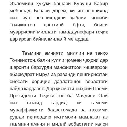
Эъломияи ҳуқуқи башари Куруши Кабир
мебошад. Боварӣ дорем, ки ин пешниҳод
низ чун пешниҳодҳои қаблии ҷониби
Тоҷикистон дастгирӣ ёфта, боиси
муаррифии миллати тамаддунофари тоҷик
дар арсаи байналмилалӣ мегардад.
Таъмини амнияти миллии на танҳо
Тоҷикистон, балки кулли ҷомеаи ҷаҳонӣ дар
шароити бархӯрди манфиатҳои кишварҳои
абарқудрат имрӯз аз раванди пешгирифтаи
сиёсати хориҷии давлаташон вобастагӣ
пайдо кардааст. Дар қисмати ниҳоии Паёми
Президенти Тоҷикистон ба Маҷлиси Олӣ
низ таъкид гардид, ки тамоми
муваффақияти бадастомада ва таҳкими
рушди иқтисодию иҷтимоии мамлакат аз
таъмини амнияти миллӣ вобастагии калон