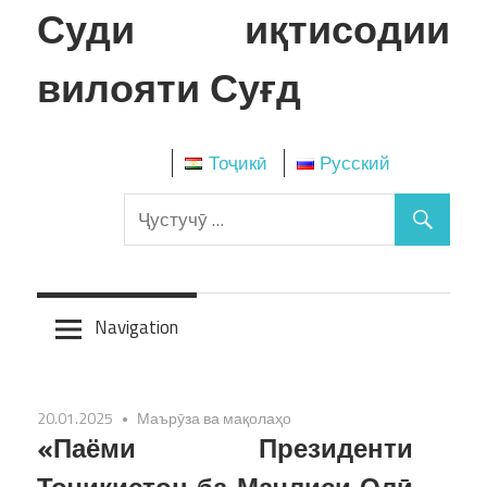
Skip
Суди иқтисодии
to
content
вилояти Суғд
Тоҷикӣ
Русский
Navigation
20.01.2025
Маърӯза ва мақолаҳо
«Паёми Президенти