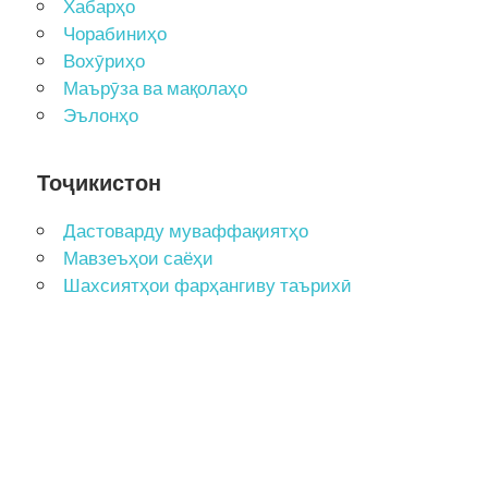
Хабарҳо
Чорабиниҳо
Вохӯриҳо
Маърӯза ва мақолаҳо
Эълонҳо
Тоҷикистон
Дастоварду муваффақиятҳо
Мавзеъҳои саёҳи
Шахсиятҳои фарҳангиву таърихӣ