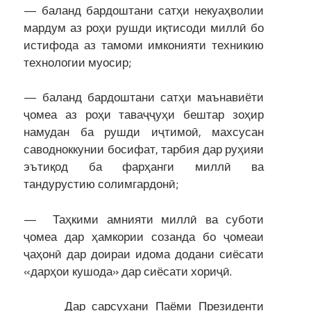
— баланд бардоштани сатҳи некуаҳволии
мардум аз роҳи рушди иқтисоди миллӣ бо
истифода аз тамоми имконияти техникию
технологии муосир;
— баланд бардоштани сатҳи маънавиёти
ҷомеа аз роҳи таваҷҷуҳи бештар зоҳир
намудан ба рушди иҷтимоӣ, махсусан
саводноккунии босифат, тарбия дар руҳияи
эътиқод ба фарҳанги миллӣ ва
тандурустию солимгардонӣ;
— Таҳкими амнияти миллӣ ва суботи
ҷомеа дар ҳамкории созанда бо ҷомеаи
ҷаҳонӣ дар доираи идома додани сиёсати
«дарҳои кушода» дар сиёсати хориҷӣ.
Дар сарсухани Паёми Президенти