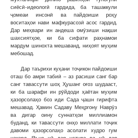
сиёсӣ-идеологӣ гардида, ба ташаккули
ҷомеаи инсонӣ ва пайдоиши роҳу
воситаҳои нави мафкурасозӣ асос гардид.
Дар меҳвари ин андеша омӯзиши нақши
шахсиятҳое, ки ба сифати раҳнамои
мардум шинохта мешаванд, ниҳоят муҳим
мебошад.
Дар таърихи куҳани тоҷикон пайдоиши
оташ бо амри табиӣ – аз расиши санг бар
санг тавассути шоҳ Ҳушанг оғоз шудааст,
ки ба шарафи ин рӯйдоди ҳаётан муҳим
ҳазорсолаҳо боз иди Сада ҷашн гирифта
мешавад. Ҳамин Садаву Меҳргону Наврӯз
ва дигар оину суннатҳои миллиамон
буданд, ки тавассути онҳо миллати тоҷик
давоми ҳазорсолаҳо асолати худро гум