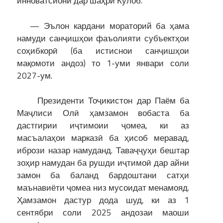
инноватсионӣ дар шаҳри Кӯлоб.
— Эълон кардани мораторий ба ҳама
намуди санҷишҳои фаъолияти субъектҳои
соҳибкорӣ (ба истиснои санҷишҳои
мақомоти андоз) то 1-уми январи соли
2027-ум.
Президенти Тоҷикистон дар Паём ба
Маҷлиси Олӣ ҳамзамон вобаста ба
дастгирии иҷтимоии ҷомеа, ки аз
масъалаҳои марказӣ ба ҳисоб меравад,
ибрози назар намуданд. Таваҷҷуҳи бештар
зоҳир намудан ба рушди иҷтимоӣ дар айни
замон ба баланд бардоштани сатҳи
маънавиёти ҷомеа низ мусоидат менамояд.
Ҳамзамон дастур дода шуд, ки аз 1
сентябри соли 2025 андозаи маоши