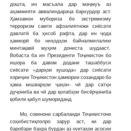
дошта, ин масъала дар маҷмуъ аз
аҳаммияти аввалиндараҷа бархурдор аст.
Ҳамзамон мубориза бо экстремизму
терроризм самти афзалиятноки сиёсати
давлатӣ ба ҳисоб рафта, дар ин ҷода
ҳамкорӣ бо ниҳодҳои байналмилалию
минтақавӣ муҳим дониста шудааст.
Вобаста ба ин Президенти Тоҷикистон бо
ишора ба давом додани ташаббуси
сиёсати «дарҳои кушода» дар сиёсати
хориҷии Тоҷикистон ҳамкории созандаро бо
ҳама кишварҳои ҷаҳон- чӣ дар сатҳи
дуҷониба ва чӣ дар қолабҳои бисёрҷониба
қобили қабул шумориданд.
Мо, сокинони сарбаланди Тоҷикистони
соҳибистиқлолро зарур аст, ки дар
баробари баҳра бурдан аз нуктаҳои асосии