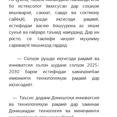
бо истеҳсолот (махсусан дар соҳаҳои
кишоварзӣ, саноат, савдо ва сохтмону
сайёҳӣ), рушди иқтисоди рақамӣ,
истифодаи васею бошуурона аз зеҳни
сунъӣ ва ғайраро таъкид намуданд. Дар ин
росто, се таклифи ниҳоят муҳимму
саривақтӣ пешниҳод гардид:
— Солҳои рушди иқтисоди рақамӣ ва
инноватсия эълон шудани солҳои 2025-
2030 барои истифодаи ҳамаҷонибаи
имконияти технологияҳои рақамӣ дар
иқтисодиёт.
— Таъсис додани Донишгоҳи инноватсия
ва технологияҳои рақамӣ дар заминаи
Донишкадаи технология ва менеҷменти