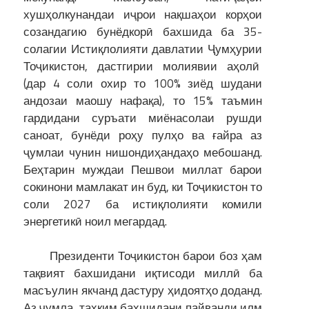
хушҳолкунандаи иҷрои нақшаҳои корҳои
созандагию бунёдкорӣ бахшида ба 35-
солагии Истиқлолияти давлатии Ҷумҳурии
Тоҷикистон, дастгирии молиявии аҳолӣ
(дар 4 соли охир то 100% зиёд шудани
андозаи маошу нафақа), то 15% таъмин
гардидани суръати миёнасолаи рушди
саноат, бунёди роҳу пулҳо ва ғайра аз
ҷумлаи чунин нишондиҳандаҳо мебошанд.
Беҳтарин муждаи Пешвои миллат барои
сокинони мамлакат ин буд, ки Тоҷикистон то
соли 2027 ба истиқлолияти комили
энергетикӣ ноил мегардад.
Президенти Тоҷикистон барои боз ҳам
тақвият бахшидани иқтисоди миллӣ ба
масъулин якчанд дастуру ҳидоятҳо доданд.
Аз ҷумла, таҳким бахшидани пайванди илм