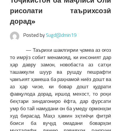
Тоҷикистон ба Маҷлиси Олӣ
рисолати таърихсозӣ
дорад»
Posted by
Sugd@dmin19
— Таърихи шаклгирии ҷомеа аз оғоз
то имрӯз собит менамояд, ки инсоният дар
ҳар давру замон, новобаста аз сатҳи
ташаккули шуур ва рушду пешрафти
ҷамъият ҳамеша ба раҳнамоӣ ниёз дошт ва
аз ҳар чизе, ки бовар дошт қудрати
фавқулода дорад, иршод мехост, то роҳи
беҳтари зиндагониро ёфта, дар фурсати
умр бо тай намудани он ба умеду ормонҳои
худ бирасад. Маҳз ҳамин эҳтиёҷи фитрӣ
боиси ба вуҷуд омадани боварҳои
мухталифи динию равияҳои гуногуни