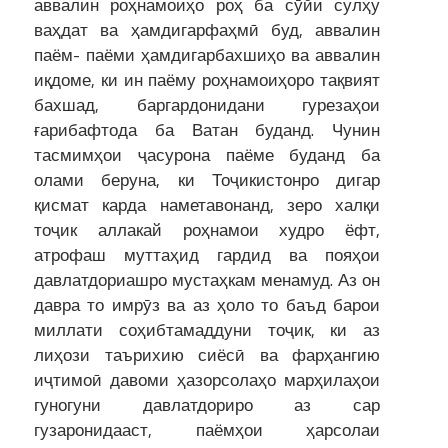
аввалин роҳнамоиҳо роҳ ба сӯйи сулҳу
ваҳдат ва ҳамдигарфаҳмӣ буд, аввалин
паём- паёми ҳамдигарбахшиҳо ва аввалин
иқдоме, ки ин паёму роҳнамоиҳоро тақвият
бахшад, баргардонидани гурезаҳои
ғарибафтода ба Ватан буданд. Чунин
тасмимҳои ҷасурона паёме буданд ба
олами беруна, ки Тоҷикистонро дигар
қисмат карда наметавонанд, зеро халқи
тоҷик аллакай роҳнамои худро ёфт,
атрофаш муттаҳид гардид ва пояҳои
давлатдориашро мустаҳкам менамуд. Аз он
давра то имрӯз ва аз ҳоло то баъд барои
миллати соҳибтамаддуни тоҷик, ки аз
лиҳози таърихию сиёсӣ ва фарҳангию
иҷтимоӣ давоми ҳазорсолаҳо марҳилаҳои
гуногуни давлатдориро аз сар
гузаронидааст, паёмҳои ҳарсолаи