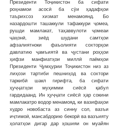
Президенти Тоҷикистон ба сифати
роҳнамои асосӣ ба сӯи ҳадафҳои
таърихсоз хизмат менамоянд. Бо
назардошти ташаккули тафаккури ҷомеа,
рушди мамлакат, таҳаввулоти ҷомеаи
ҷаҳонӣ, зиёд шудани самтҳои
афзалиятноки фаъолияти сохторҳои
давлатию ҷамъиятӣ ва ҷустани роҳҳои
ҳифзи манфиатҳои миллӣ паёмҳои
Президенти Ҷумҳурии Тоҷикистон низ аз
лиҳози тартиби пешниҳод ва сохтори
таркибӣ шакл гирифта, ба сифати
ҳуҷҷатҳои муҳимми сиёсӣ қабул
гардидаанд. Ин ҳуҷҷати сиёсӣ ҳар сокини
мамлакатро водор менамояд, ки вазифаҳои
худро новобаста аз синну сол, вазъи
иҷтимоӣ, мансабдорию бекорӣ ва вазъияту
ҳолатҳои дигар дар ҳошияи он муайян