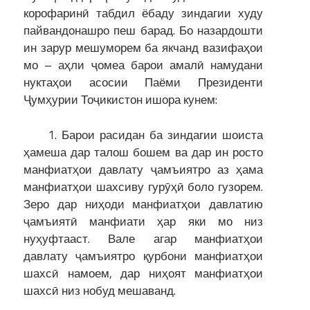
корофаринӣ табдил ёбаду зиндагии худу
пайвандонашро пеш барад. Бо назардошти
ин зарур мешуморем ба якчанд вазифаҳои
мо – аҳли ҷомеа барои амалӣ намудани
нуктаҳои асосии Паёми Президенти
Ҷумҳурии Тоҷикистон ишора кунем:
1. Барои расидан ба зиндагии шоиста
ҳамеша дар талош бошем ва дар ин росто
манфиатҳои давлату ҷамъиятро аз ҳама
манфиатҳои шахсиву гурӯҳӣ боло гузорем.
Зеро дар ниҳоди манфиатҳои давлатию
ҷамъиятӣ манфиати ҳар яки мо низ
нуҳуфтааст. Вале агар манфиатҳои
давлату ҷамъиятро қурбони манфиатҳои
шахсӣ намоем, дар ниҳоят манфиатҳои
шахсӣ низ нобуд мешаванд.