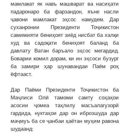
мамлакат як навъ машварат ва насиҳати
падаронаро ба фарзандон, яъне насли
ҷавони мамлакат эҳсос намудем. Дар
суханронии Президенти Тоҷикистон
самимияти бениҳоят зиёд нисбат ба халқи
худ ва садоқати бениҳоят баланд ба
давлату Ватан баръало эҳсос мегардид.
Боварии комил дорам, ки ин эҳсоси бузург
ба замири ҳар шунавандаи Паём роҳ
ёфтааст.
Дар Паёми Президенти Тоҷикистон ба
Маҷлиси Олӣ тамоми самту соҳаҳои
асосии ҷомеа таҳлилу масъалагузорӣ
гардида, нуктаҳои дар он иброзшуда дар
маҷмуъ ба се ҷанбаи ҳаётан муҳим равона
шудаанд: