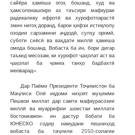
сайёра ҳамеша огоҳ бошанд, худ ва
ҳамсолонашонро аз таъсири мафкураи
радикаливу ифротӣ ва хурофотпарастӣ
эмин нигоҳ доранд, барои ҳифзи истиқлолу
озодии сарзамини аҷдодӣ, сулҳу оромӣ,
суботи сиёсӣ ва ваҳдати миллӣ ҳамеша
омода бошанд. Вобаста ба ин, бори дигар
таъкид месозам, ки хурофот ҷаҳолат аст ва
ҷаҳолат ба ҷомеа танҳо бадбахтӣ
меоварад».
Дар Паёми Президенти Тоҷикистон ба
Маҷлиси Олӣ иқдоми ниҳоят муҳимми
Пешвои миллат дар самти мафкурасозии
миллӣ ва муаррифии шоистаи миллати
бостониамон- ин дастур бобати ба
ЮНЕСКО содир намудани пешниҳод
вобаста ба таҷлили 2550-солагии