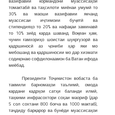
вазифавии кормандони муассисаҳои
томактабӣ ва таҳсилоти миёнаи умумӣ то
30% ва маоши вазифавии якчанд
муассисаи иҷтимоии буҷетӣ ва
стипендияҳо то 20% ва нафақаи заминавӣ
то 10% зиёд карда шаванд. Воқеан ҳам,
чунин ғамхориҳо шоистаи шукргузорӣ ва
қадршиносӣ аз ҷониби ҳар яки мо
мебошанд ва қадршиносии мо дар хизмати
содиқонаю софдилонаамон ба Ватан ифода
меёбад.
Президенти Тоҷикистон вобаста ба
такмили барномаҳои таълимӣ, омода
кардани кадрҳои сатҳи баланди илмӣ,
таҳкими инфрасохтори соҳаи маориф (дар
5 сол сохтани 800 боғча ва 1000 мактаб),
таҷдиду барқарор ва бунёди муассисаҳои