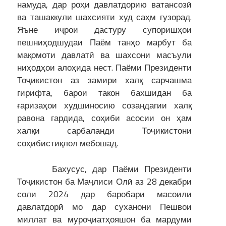
намуда, дар роҳи давлатдорию ватансозӣ
ва ташаккули шахсияти худ саҳм гузорад.
Яъне иҷрои дастуру супоришҳои
пешниҳодшудаи Паём танҳо марбут ба
мақомоти давлатӣ ва шахсони масъули
ниҳодҳои алоҳида нест. Паёми Президенти
Тоҷикистон аз замири халқ сарчашма
гирифта, барои такон бахшидан ба
ғаризаҳои худшиносию созандагии халқ
равона гардида, соҳиби асосии он ҳам
халқи сарбаланди Тоҷикистони
соҳибистиқлол мебошад.
Бахусус, дар Паёми Президенти
Тоҷикистон ба Маҷлиси Олӣ аз 28 декабри
соли 2024 дар баробари масоили
давлатдорӣ мо дар суханони Пешвои
миллат ва муроҷиатҳояшон ба мардуми