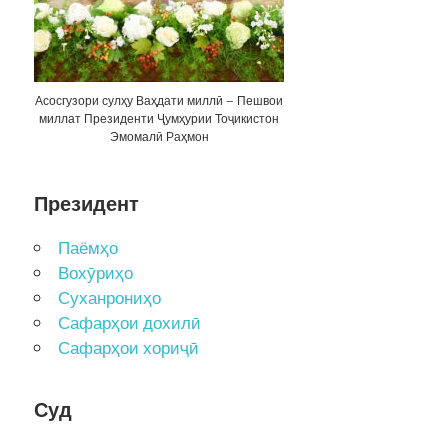
Асосгузори сулҳу Ваҳдати миллӣ – Пешвои
миллат Президенти Ҷумҳурии Тоҷикистон
Эмомалӣ Раҳмон
Президент
Паёмҳо
Вохӯриҳо
Суханрониҳо
Сафарҳои дохилӣ
Сафарҳои хориҷӣ
Суд