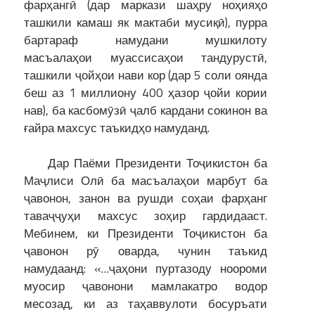
фарҳангӣ (дар маркази шаҳру ноҳияҳо
ташкили камаш як мактаби мусиқӣ), пурра
бартараф намудани мушкилоту
масъалаҳои муассисаҳои тандурустӣ,
ташкили ҷойҳои нави кор (дар 5 соли оянда
беш аз 1 миллиону 400 ҳазор ҷойи кории
нав), ба касбомӯзӣ ҷалб кардани сокинон ва
ғайра махсус таъкидҳо намуданд.
Дар Паёми Президенти Тоҷикистон ба
Маҷлиси Олӣ ба масъалаҳои марбут ба
ҷавонон, занон ва рушди соҳаи фарҳанг
таваҷҷуҳи махсус зоҳир гардидааст.
Мебинем, ки Президенти Тоҷикистон ба
ҷавонон рӯ оварда, чунин таъкид
намудаанд: «…ҷаҳони пуртазоду ноороми
муосир ҷавонони мамлакатро водор
месозад, ки аз таҳаввулоти босуръати