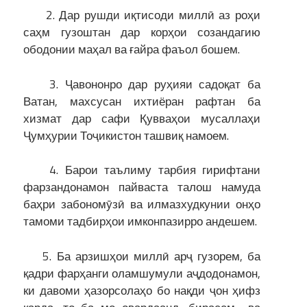
2. Дар рушди иқтисоди миллӣ аз роҳи
саҳм гузоштан дар корҳои созандагию
ободонии маҳал ва ғайра фаъол бошем.
3. Ҷавононро дар руҳияи садоқат ба
Ватан, махсусан ихтиёран рафтан ба
хизмат дар сафи Қувваҳои мусаллаҳи
Ҷумҳурии Тоҷикистон ташвиқ намоем.
4. Барои таълиму тарбия гирифтани
фарзандонамон пайваста талош намуда
баҳри забономӯзӣ ва илмазхудкунии онҳо
тамоми тадбирҳои имконпазирро андешем.
5. Ба арзишҳои миллӣ арҷ гузорем, ба
қадри фарҳанги оламшумули аҷдодонамон,
ки давоми ҳазорсолаҳо бо нақди ҷон ҳифз