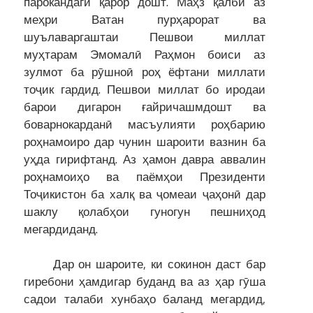
парокандагӣ қарор дошт. Маҳз қалби аз
меҳри Ватан пурҳарорат ва
шуълаваргаштаи Пешвои миллат
муҳтарам Эмомалӣ Раҳмон боиси аз
зулмот ба рӯшноӣ роҳ ёфтани миллати
тоҷик гардид. Пешвои миллат бо иродаи
барои дигарон ғайричашмдошт ва
боварнокарданӣ масъулияти роҳбарию
роҳнамоиро дар чунин шароити вазнин ба
уҳда гирифтанд. Аз ҳамон давра аввалин
роҳнамоиҳо ва паёмҳои Президенти
Тоҷикистон ба халқ ва ҷомеаи ҷаҳонӣ дар
шаклу қолабҳои гуногун пешниҳод
мегардиданд.
Дар он шароите, ки сокинон даст бар
гиребони ҳамдигар буданд ва аз ҳар гӯша
садои талаби хунбаҳо баланд мегардид,