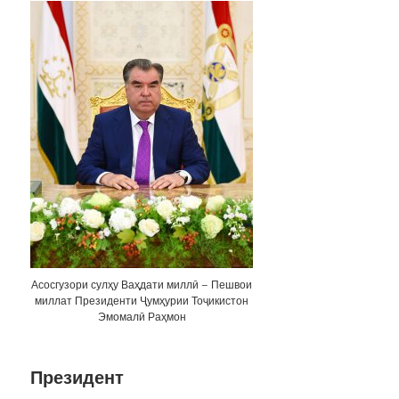
Асосгузори сулҳу Ваҳдати миллӣ – Пешвои
миллат Президенти Ҷумҳурии Тоҷикистон
Эмомалӣ Раҳмон
Президент