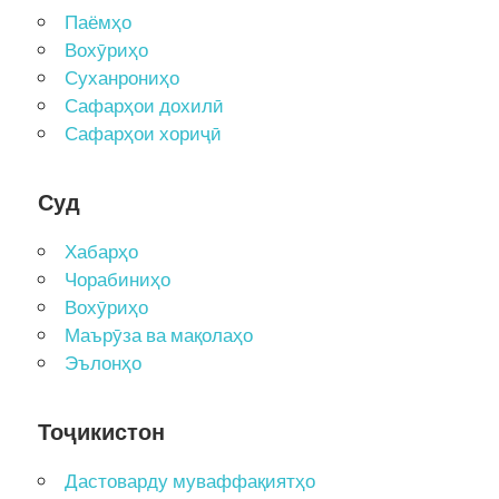
Паёмҳо
Вохӯриҳо
Суханрониҳо
Сафарҳои дохилӣ
Сафарҳои хориҷӣ
Суд
Хабарҳо
Чорабиниҳо
Вохӯриҳо
Маърӯза ва мақолаҳо
Эълонҳо
Тоҷикистон
Дастоварду муваффақиятҳо