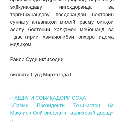
эҳёкунандаву нигоҳдоранда ва
тарғибкунандаву посдорандаи беҳтарин
суннату анъанаҳои миллӣ, расму оинҳои
асилу бостонии халқамон мебошанд ва
дастгирии ҳамаҷонибаи онҳоро идома
медиҳем.
Раиси Суди иқтисодии
вилояти Суғд Мирзозода П.Т.
Post
« АЁДАТИ СОБИҚАДОРИ СОҲА
«Паёми Президенти Тоҷикистон ба
navigation
Маҷлиси Олӣ рисолати таърихсозӣ дорад»
»