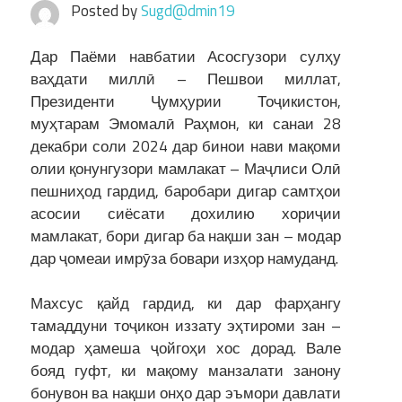
Posted by
Sugd@dmin19
Дар Паёми навбатии Асосгузори сулҳу
ваҳдати миллӣ – Пешвои миллат,
Президенти Ҷумҳурии Тоҷикистон,
муҳтарам Эмомалӣ Раҳмон, ки санаи 28
декабри соли 2024 дар бинои нави мақоми
олии қонунгузори мамлакат – Маҷлиси Олӣ
пешниҳод гардид, баробари дигар самтҳои
асосии сиёсати дохилию хориҷии
мамлакат, бори дигар ба нақши зан – модар
дар ҷомеаи имрӯза бовари изҳор намуданд.
Махсус қайд гардид, ки дар фарҳангу
тамаддуни тоҷикон иззату эҳтироми зан –
модар ҳамеша ҷойгоҳи хос дорад. Вале
бояд гуфт, ки мақому манзалати занону
бонувон ва нақши онҳо дар эъмори давлати