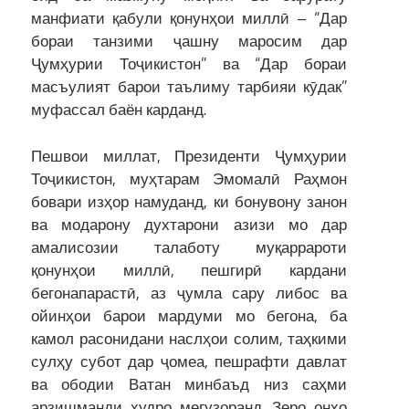
манфиати қабули қонунҳои миллӣ – “Дар
бораи танзими ҷашну маросим дар
Ҷумҳурии Тоҷикистон” ва “Дар бораи
масъулият барои таълиму тарбияи кӯдак”
муфассал баён карданд.
Пешвои миллат, Президенти Ҷумҳурии
Тоҷикистон, муҳтарам Эмомалӣ Раҳмон
бовари изҳор намуданд, ки бонувону занон
ва модарону духтарони азизи мо дар
амалисозии талаботу муқаррароти
қонунҳои миллӣ, пешгирӣ кардани
бегонапарастӣ, аз ҷумла сару либос ва
ойинҳои барои мардуми мо бегона, ба
камол расонидани наслҳои солим, таҳкими
сулҳу субот дар ҷомеа, пешрафти давлат
ва ободии Ватан минбаъд низ саҳми
арзишманди худро мегузоранд. Зеро онҳо