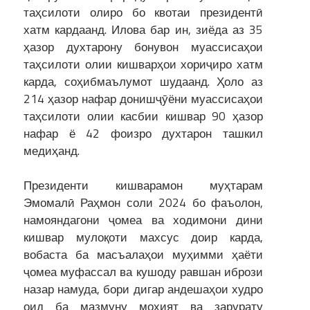
таҳсилоти олиро бо квотаи президентӣ
хатм кардаанд. Илова бар ин, зиёда аз 35
ҳазор духтарону бонувон муассисаҳои
таҳсилоти олии кишварҳои хориҷиро хатм
карда, соҳибмаълумот шудаанд. Ҳоло аз
214 ҳазор нафар донишҷӯёни муассисаҳои
таҳсилоти олии касбии кишвар 90 ҳазор
нафар ё 42 фоизро духтарон ташкил
медиҳанд.
Президенти кишварамон муҳтарам
Эмомалӣ Раҳмон соли 2024 бо фаъолон,
намояндагони ҷомеа ва ходимони дини
кишвар мулоқоти махсус доир карда,
вобаста ба масъалаҳои муҳимми ҳаёти
ҷомеа муфассал ва кушоду равшан ибрози
назар намуда, бори дигар андешаҳои худро
оид ба мазмуну моҳият ва зарурату