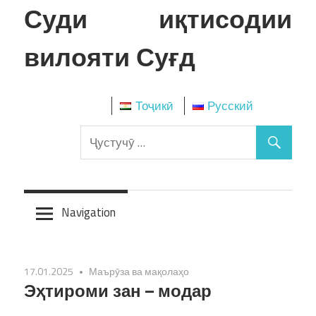
Skip
Суди иқтисодии
to
content
вилояти Суғд
Тоҷикӣ
Русский
Navigation
17.01.2025
Маърӯза ва мақолаҳо
Эҳтироми зан – модар