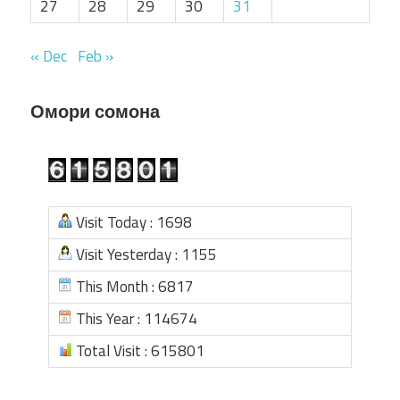
27
28
29
30
31
« Dec
Feb »
Омори сомона
Visit Today : 1698
Visit Yesterday : 1155
This Month : 6817
This Year : 114674
Total Visit : 615801