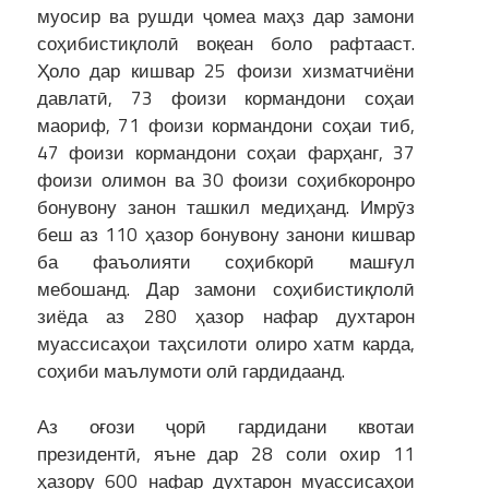
муосир ва рушди ҷомеа маҳз дар замони
соҳибистиқлолӣ воқеан боло рафтааст.
Ҳоло дар кишвар 25 фоизи хизматчиёни
давлатӣ, 73 фоизи кормандони соҳаи
маориф, 71 фоизи кормандони соҳаи тиб,
47 фоизи кормандони соҳаи фарҳанг, 37
фоизи олимон ва 30 фоизи соҳибкоронро
бонувону занон ташкил медиҳанд. Имрӯз
беш аз 110 ҳазор бонувону занони кишвар
ба фаъолияти соҳибкорӣ машғул
мебошанд. Дар замони соҳибистиқлолӣ
зиёда аз 280 ҳазор нафар духтарон
муассисаҳои таҳсилоти олиро хатм карда,
соҳиби маълумоти олӣ гардидаанд.
Аз оғози ҷорӣ гардидани квотаи
президентӣ, яъне дар 28 соли охир 11
ҳазору 600 нафар духтарон муассисаҳои