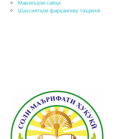
Мавзеъҳои саёҳи
Шахсиятҳои фарҳангиву таърихӣ