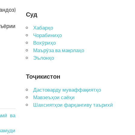
андоз)
Суд
еъёрии
Хабарҳо
Чорабиниҳо
Вохӯриҳо
Маърӯза ва мақолаҳо
Эълонҳо
Тоҷикистон
Дастоварду муваффақиятҳо
Мавзеъҳои саёҳи
Шахсиятҳои фарҳангиву таърихӣ
амӣ ва
намуди