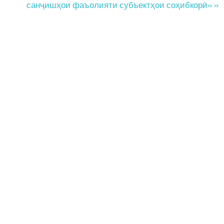
санҷишҳои фаъолияти субъектҳои соҳибкорӣ» »