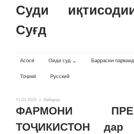
Skip
Суди иқтисоди
to
content
Суғд
Асосӣ
Оиди суд
Баррасии парван
Тоҷикӣ
Русский
11.01.2025
Хабарҳо
ФАРМОНИ ПРЕ
ТОҶИКИСТОН дар 