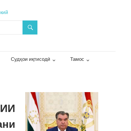
ский
Судҳои иқтисодӣ
Тамос
ИИ
ани