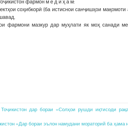
ҷикистон фармон м е д и ҳ а м:
ектҳои соҳибкорӣ (ба истиснои санҷишҳои мақомоти 
шавад.
рои фармони мазкур дар муҳлати як моҳ санади м
 Тоҷикистон дар бораи «Солҳои рушди иқтисоди рақ
кистон «Дар бораи эълон намудани мораторий ба ҳама 