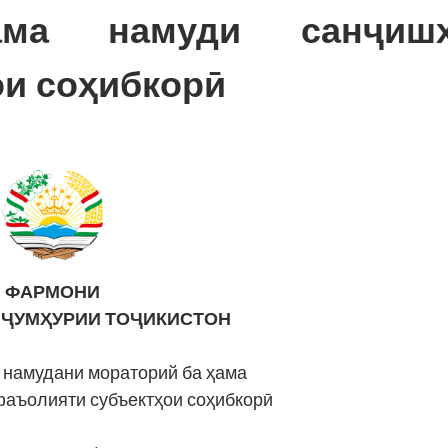
ма намуди санҷишҳ
и соҳибкорӣ
ФАРМОНИ
 ҶУМҲУРИИ ТОҶИКИСТОН
 намудани мораторий ба ҳама
фаъолияти субъектҳои соҳибкорӣ