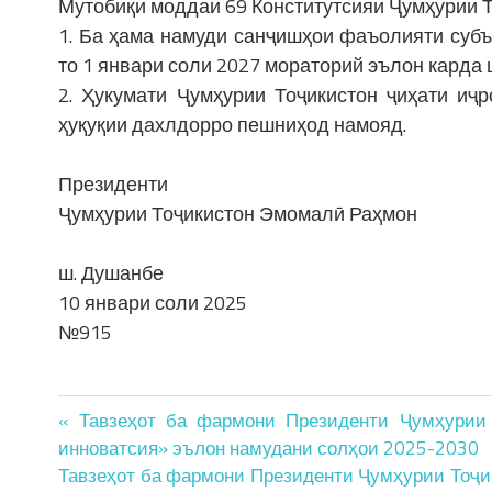
Мутобиқи моддаи 69 Конститутсияи Ҷумҳурии То
1. Ба ҳама намуди санҷишҳои фаъолияти субъ
то 1 январи соли 2027 мораторий эълон карда 
2. Ҳукумати Ҷумҳурии Тоҷикистон ҷиҳати иҷ
ҳуқуқии дахлдорро пешниҳод намояд.
Президенти
Ҷумҳурии Тоҷикистон Эмомалӣ Раҳмон
ш. Душанбе
10 январи соли 2025
№915
Post
« Тавзеҳот ба фармони Президенти Ҷумҳурии
инноватсия» эълон намудани солҳои 2025-2030
navigation
Тавзеҳот ба фармони Президенти Ҷумҳурии Тоҷи