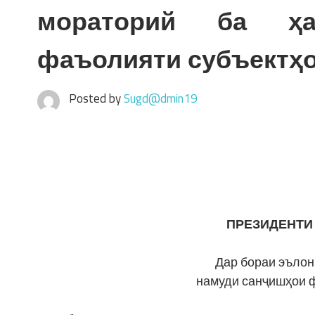
мораторий ба ҳа
фаъолияти субъектҳо
Posted by
Sugd@dmin19
ПРЕЗИДЕНТИ
Дар бораи эълон
намуди санҷишҳои 