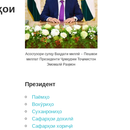
ои
Асосгузори сулҳу Ваҳдати миллӣ – Пешвои
миллат Президенти Ҷумҳурии Тоҷикистон
Эмомалӣ Раҳмон
Президент
Паёмҳо
Вохӯриҳо
Суханрониҳо
Сафарҳои дохилӣ
Сафарҳои хориҷӣ