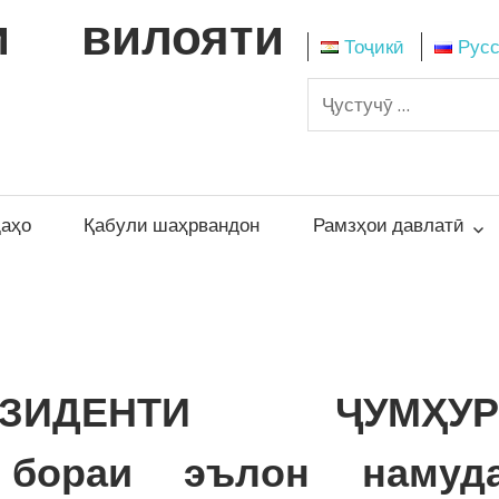
и вилояти
Тоҷикӣ
Рус
даҳо
Қабули шаҳрвандон
Рамзҳои давлатӣ
ЗИДЕНТИ ҶУМҲУР
бораи эълон намуд