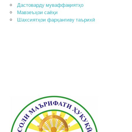
Дастоварду муваффақиятҳо
Мавзеъҳои саёҳи
Шахсиятҳои фарҳангиву таърихӣ