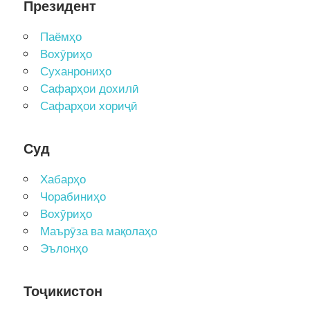
Президент
Паёмҳо
Вохӯриҳо
Суханрониҳо
Сафарҳои дохилӣ
Сафарҳои хориҷӣ
Суд
Хабарҳо
Чорабиниҳо
Вохӯриҳо
Маърӯза ва мақолаҳо
Эълонҳо
Тоҷикистон