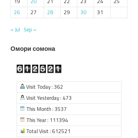
19
20
21
22
23
24
25
26
27
28
29
30
31
« Jul
Sep »
Омори сомона
Visit Today : 362
Visit Yesterday : 473
This Month : 3537
This Year : 111394
Total Visit : 612521