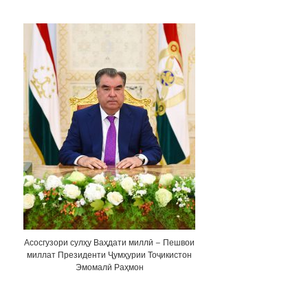
Асосгузори сулҳу Ваҳдати миллӣ – Пешвои
миллат Президенти Ҷумҳурии Тоҷикистон
Эмомалӣ Раҳмон