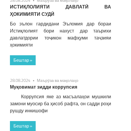
28.08.2024
Маърӯза ва мақолаҳо
ИСТИҚЛОЛИЯТИ ДАВЛАТӢ ВА
ҲОКИМИЯТИ СУДӢ
Бо эълон гардидани Эъломия дар бораи
Истиқлолият бори нахуст дар таърихи
давлатдории тоҷикон мафҳуми таҷзияи
ҳокимияти
Бештар »
28.08.2024
Маърӯза ва мақолаҳо
Муқовимат зидди коррупсия
Коррупсия яке аз масъалаҳои мушкили
замони муосир ба ҳисоб рафта, он садди роҳи
рушду инкишофи
Бештар »