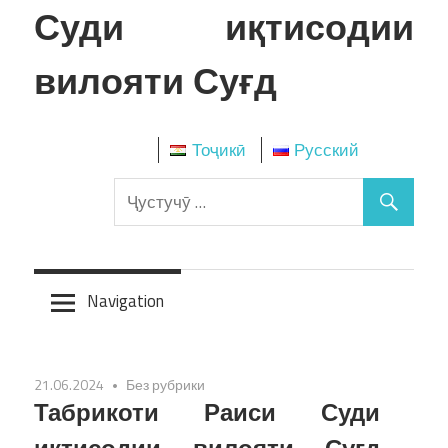
Skip
Суди иқтисодии
to
content
вилояти Суғд
Тоҷикӣ
Русский
Navigation
21.06.2024
Без рубрики
Табрикоти Раиси Суди