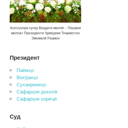
Асосгузори сулҳу Ваҳдати миллӣ – Пешвои
миллат Президенти Ҷумҳурии Тоҷикистон
Эмомалӣ Раҳмон
Президент
Паёмҳо
Вохӯриҳо
Суханрониҳо
Сафарҳои дохилӣ
Сафарҳои хориҷӣ
Суд