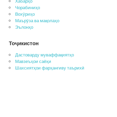
Хабарҳо
Чорабиниҳо
Вохӯриҳо
Маърӯза ва мақолаҳо
Эълонҳо
Тоҷикистон
Дастоварду муваффақиятҳо
Мавзеъҳои саёҳи
Шахсиятҳои фарҳангиву таърихӣ