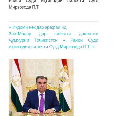
Раиси Суди иқтисодии вилояти Суғд
Мирзозода П.Т.
Post
« Иқдоми нек дар арафаи ид
Зан-Модар дар сиёсати давлатии
navigation
Ҷумҳурии Тоҷикистон – Раиси Суди
иқтисодии вилояти Суғд Мирзозода П.Т. »