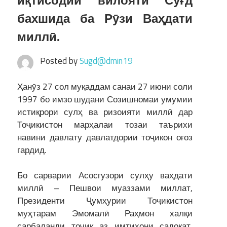
иқтисодии вилояти Суғд
бахшида ба Рӯзи Ваҳдати
миллӣ.
Posted by
Sugd@dmin19
Ҳанӯз 27 сол муқаддам санаи 27 июни соли
1997 бо имзо шудани Созишномаи умумии
истиқрори сулҳ ва ризоияти миллӣ дар
Тоҷикистон марҳалаи тозаи таърихи
навини давлату давлатдории тоҷикон оғоз
гардид.
Бо сарварии Асосгузори сулҳу ваҳдати
миллӣ – Пешвои муаззами миллат,
Президенти Ҷумҳурии Тоҷикистон
муҳтарам Эмомалӣ Раҳмон халқи
сарбаланди тоҷик аз имтиҳони садоқат,