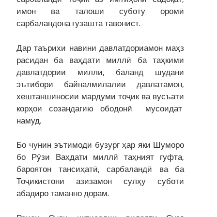
имон ва талоши суботу оромӣ
сарбаландона гузашта тавонист.
Дар таърихи навини давлатдориамон маҳз
расидан ба ваҳдати миллӣ ба таҳкими
давлатдории миллӣ, баланд шудани
эътибори байналмилалии давлатамон,
хештаншиносии мардуми тоҷик ва вусъати
корҳои созандагию ободонӣ мусоидат
намуд.
Бо чунин эътимоди бузург ҳар яки Шуморо
бо Рӯзи Ваҳдати миллӣ таҳният гуфта,
бароятон тансиҳатӣ, сарбаландӣ ва ба
Тоҷикистони азизамон сулҳу суботи
абадиро таманно дорам.