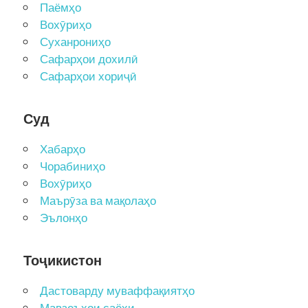
Паёмҳо
Вохӯриҳо
Суханрониҳо
Сафарҳои дохилӣ
Сафарҳои хориҷӣ
Суд
Хабарҳо
Чорабиниҳо
Вохӯриҳо
Маърӯза ва мақолаҳо
Эълонҳо
Тоҷикистон
Дастоварду муваффақиятҳо
Мавзеъҳои саёҳи