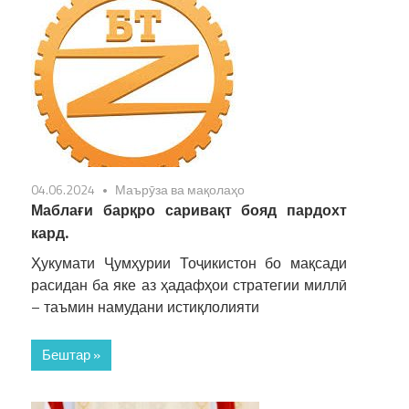
04.06.2024
Маърӯза ва мақолаҳо
Маблағи барқро саривақт бояд пардохт
кард.
Ҳукумати Ҷумҳурии Тоҷикистон бо мақсади
расидан ба яке аз ҳадафҳои стратегии миллӣ
– таъмин намудани истиқлолияти
Бештар »