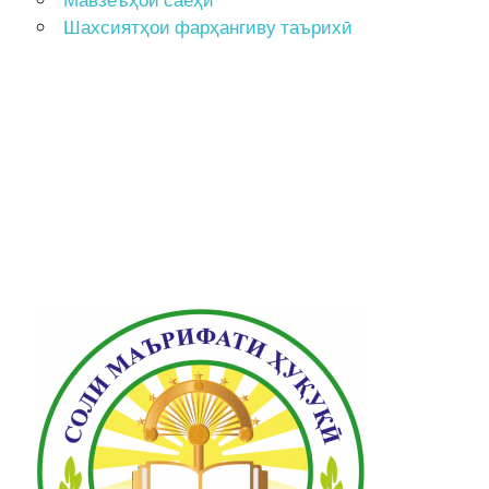
Шахсиятҳои фарҳангиву таърихӣ