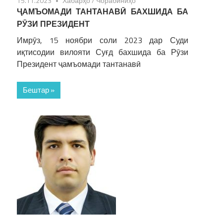
15.11.2023
Хабарҳо
/
Чорабиниҳо
ҶАМЪОМАДИ ТАНТАНАВӢ БАХШИДА БА
РӮЗИ ПРЕЗИДЕНТ
Имрӯз, 15 ноябри соли 2023 дар Суди
иқтисодии вилояти Суғд бахшида ба Рӯзи
Президент ҷамъомади тантанавӣ
Бештар »