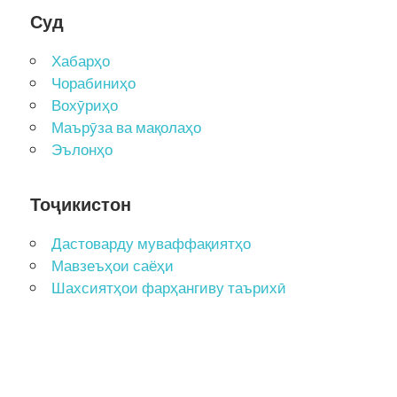
Суд
Хабарҳо
Чорабиниҳо
Вохӯриҳо
Маърӯза ва мақолаҳо
Эълонҳо
Тоҷикистон
Дастоварду муваффақиятҳо
Мавзеъҳои саёҳи
Шахсиятҳои фарҳангиву таърихӣ