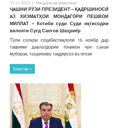
15.11.2023
Маърӯза ва мақолаҳо
ҶAШНИ РӮЗИ ПРЕЗИДЕНТ – ҚAДРШИНОСӢ
AЗ ХИЗМAТҲОИ МОНДAГОРИ ПЕШВОИ
МИЛЛAТ – Котиби суди Суди иқтисодии
вилояти Суғд Сангов Шаҳриёр
Тӯли солҳои соҳибистиқлолӣ 16 ноябр дaр
тaқвими дaвлaтдории тоҷикон чун сaнaи
муборaк, тaърихиву тaқдирсоз вa оғози
Бештар »