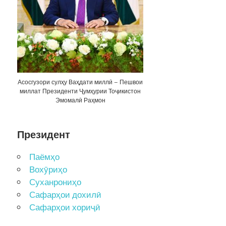
Асосгузори сулҳу Ваҳдати миллӣ – Пешвои
миллат Президенти Ҷумҳурии Тоҷикистон
Эмомалӣ Раҳмон
Президент
Паёмҳо
Вохӯриҳо
Суханрониҳо
Сафарҳои дохилӣ
Сафарҳои хориҷӣ