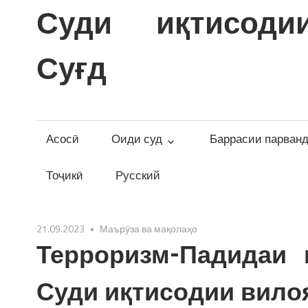
Skip
Суди иқтисоди
to
content
Суғд
Асосӣ
Оиди суд
Баррасии парван
Тоҷикӣ
Русский
21.09.2023
Маърӯза ва мақолаҳо
Терроризм-Падидаи 
Суди иқтисодии вилоя