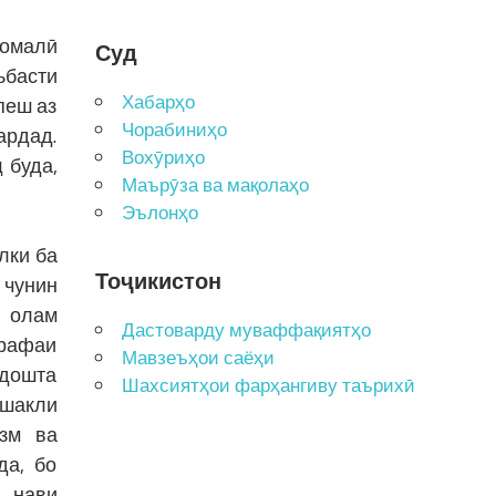
момалӣ
Суд
ъбасти
Хабарҳо
пеш аз
Чорабиниҳо
ардад.
Вохӯриҳо
 буда,
Маърӯза ва мақолаҳо
Эълонҳо
лки ба
Тоҷикистон
 чунин
и олам
Дастоварду муваффақиятҳо
арафаи
Мавзеъҳои саёҳи
йдошта
Шахсиятҳои фарҳангиву таърихӣ
 шакли
изм ва
да, бо
 нави