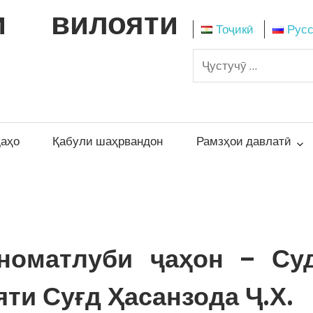
и вилояти
Тоҷикӣ
Рус
даҳо
Қабули шаҳрвандон
Рамзҳои давлатӣ
номатлуби ҷаҳон – Су
ти Суғд Ҳасанзода Ҷ.Х.