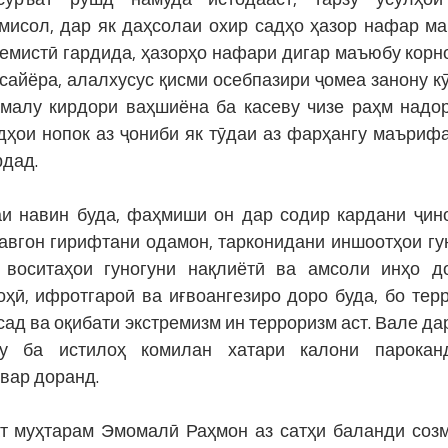
 мисол, дар як даҳсолаи охир садҳо ҳазор нафар м
ремистӣ гардида, ҳазорҳо нафари дигар маъюбу кор
сайёра, алалхусус қисми осебпазири ҷомеа занону к
 амалу кирдори ваҳшиёна ба касеву чизе раҳм надо
ҳои нопок аз ҷониби як тӯдаи аз фарҳангу маърифа
рдад.
навин буда, фаҳмиши он дар содир кардани ҷин
аравгон гирифтани одамон, тарконидани иншоотҳои гу
 воситаҳои гуногуни нақлиётӣ ва амсоли инҳо д
ҳӣ, ифротгароӣ ва иғвоангезиро доро буда, бо тер
сад ва оқибати экстремизм ин терроризм аст. Вале да
ду ба истилоҳ комилан хатари калони пароканд
овар доранд.
 муҳтарам Эмомалӣ Раҳмон аз сатҳи баланди соз