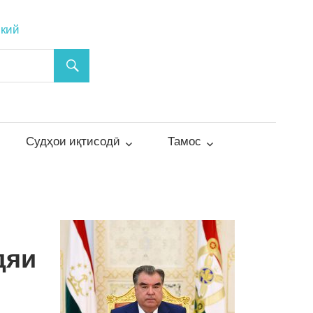
ский
Судҳои иқтисодӣ
Тамос
дяи