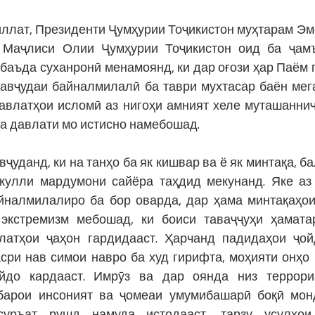
лат, Президенти Ҷумҳурии Тоҷикистон муҳтарам Э
 Маҷлиси Олии Ҷумҳурии Тоҷикистон оид ба ҷам
баъда суханронӣ менамоянд, ки дар оғози ҳар Паём 
мавҷудаи байналмилалӣ ба таври мухтасар баён мег
давлатҳои исломӣ аз нигоҳи амният хеле муташанниҷ
ла давлати мо истисно намебошад.
данд, ки на танҳо ба як кишвар ва ё як минтақа, ба
кулли мардумони сайёра таҳдид мекунанд. Яке аз
айналмилалиро ба бор оварда, дар ҳама минтақаҳо
экстремизм мебошад, ки боиси таваҷҷуҳи ҳамат
латҳои ҷаҳон гардидааст. Ҳарчанд падидаҳои ҷо
асри нав симои навро ба худ гирифта, моҳияти онҳо
айдо кардааст. Имрӯз ва дар оянда низ террор
барои инсоният ва ҷомеаи умумибашарӣ боқӣ мон
суръат рушд намуда истодааст, тарзу усулҳои