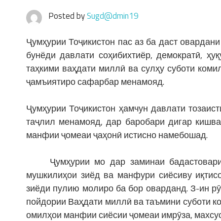
Posted by
Sugd@dmin19
Ҷумҳурии Тоҷикистон пас аз ба даст овардан
бунёди давлати соҳибихтиёр, демократӣ, ҳуқ
таҳкими ваҳдати миллӣ ва сулҳу суботи ком
ҷамъиятиро сафарбар менамояд.
Ҷумҳурии Тоҷикистон ҳамчун давлати тозаист
таҷлил менамояд, дар баробари дигар кишва
манфии ҷомеаи ҷаҳонӣ истисно намебошад.
Ҷумҳурии мо дар заминаи бадастоварии 
мушкилиҳои зиёд ва манфури сиёсиву иқтисо
зиёди пулию молиро ба бор оварданд. З-ин р
пойдории Ваҳдати миллӣ ва таъмини суботи ко
омилҳои манфии сиёсии ҷомеаи имрӯза, махсус