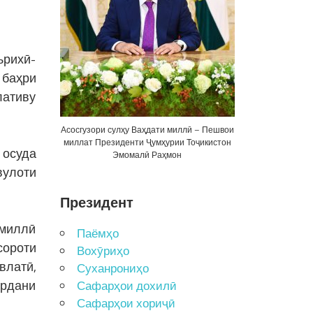
ърихӣ-
 баҳри
лативу
Асосгузори сулҳу Ваҳдати миллӣ – Пешвои
миллат Президенти Ҷумҳурии Тоҷикистон
 осуда
Эмомалӣ Раҳмон
вулоти
Президент
миллӣ
Паёмҳо
сороти
Вохӯриҳо
влатӣ,
Суханрониҳо
ардани
Сафарҳои дохилӣ
Сафарҳои хориҷӣ