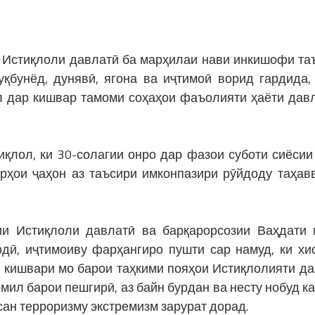
и Истиқлоли давлатӣ ба марҳилаи нави инкишофи та
уқбунёд, дунявӣ, ягона ва иҷтимоӣ ворид гардида,
ил дар кишвар тамоми соҳаҳои фаъолияти ҳаёти дав
иқлол, ки 30-солагии онро дар фазои суботи сиёсии
рҳои ҷаҳон аз таъсири имконпазири рӯйдоду таҳав
Истиқлоли давлатӣ ва барқарорсозии Ваҳдати 
дӣ, иҷтимоиву фарҳангиро пушти сар намуд, ки хи
ӯ кишвари мо барои таҳкими пояҳои Истиқлолияти да
мил барои пешгирӣ, аз байн бурдан ва несту нобуд к
ан терроризму экстремизм зарурат дорад.