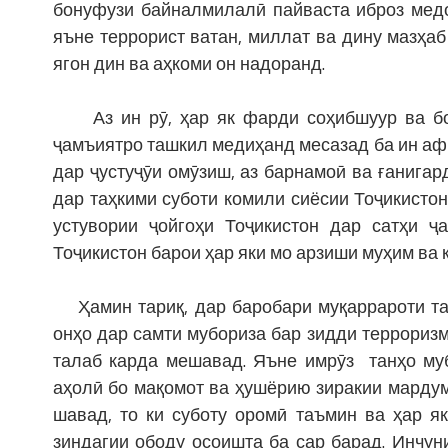
бонуфузи байналмилалӣ пайваста иброз медор
яъне террорист ватан, миллат ва дину мазҳаб 
ягон дин ва аҳкоми он надоранд.
Аз ин рӯ, ҳар як фарди соҳибшуур ва бом
ҷамъиятро ташкил медиҳанд месазад ба ин аф
дар ҷустуҷӯи омӯзиш, аз барнамоӣ ва ғанигар
дар таҳкими суботи комили сиёсии Тоҷикистон
устувории ҷойгоҳи Тоҷикистон дар сатҳи ҷ
Тоҷикистон барои ҳар яки мо арзиши муҳим ва 
Ҳамин тариқ, дар баробари муқаррароти та
онҳо дар самти мубориза бар зидди террориз
талаб карда мешавад. Яъне имрӯз танҳо муб
аҳолӣ бо мақомот ва ҳушёрию зиракии марду
шавад, то ки суботу оромӣ таъмин ва ҳар я
зиндагии ободу осоишта ба сар барад. Инчун