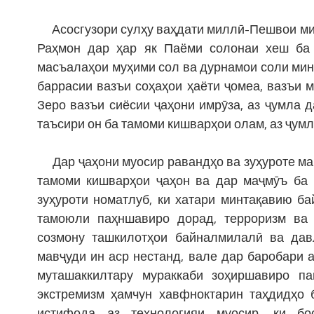
Асосгузори сулҳу ваҳдати миллӣ-Пешвои мил
Раҳмон дар ҳар як Паёми солонаи хеш ба
масъалаҳои муҳими сол ва дурнамои соли мин
баррасии вазъи соҳаҳои ҳаёти ҷомеа, вазъи 
Зеро вазъи сиёсии ҷаҳони имрӯза, аз ҷумла 
таъсири он ба тамоми кишварҳои олам, аз ҷум
Дар ҷаҳони муосир равандҳо ва зуҳуроте мавҷу
тамоми кишварҳои ҷаҳон ва дар маҷмӯъ ба 
зуҳуроти номатлуб, ки хатари минтақавию б
тамоюли паҳншавиро дорад, терроризм ва 
созмону ташкилотҳои байналмилалӣ ва дав
мавҷуди ин аср нестанд, вале дар баробари 
муташаккилтару мураккаби зоҳиршавиро п
экстремизм ҳамчун хавфноктарин таҳдидҳо 
истифода аз технологияи муосир, ки бо