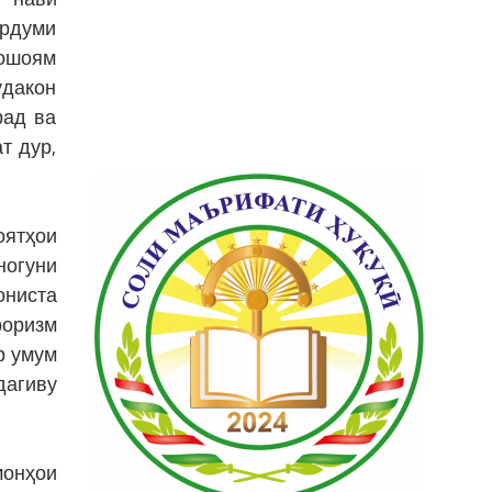
ардуми
ношоям
ӯдакон
рад ва
т дур,
оятҳои
ногуни
ониста
роризм
р умум
агиву
монҳои