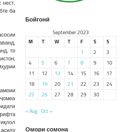
 нест,
бте ба
Бойгонӣ
September 2023
асосии
M
T
W
T
F
S
S
аванд,
нд, то
1
2
3
истон,
4
5
6
7
8
9
10
мҳурии
11
12
13
14
15
16
17
18
19
20
21
22
23
24
намоии
25
26
27
28
29
30
 ҷомеа
оидати
« Aug
Oct »
ирифта
тиқлол
Омори сомона
 асилу