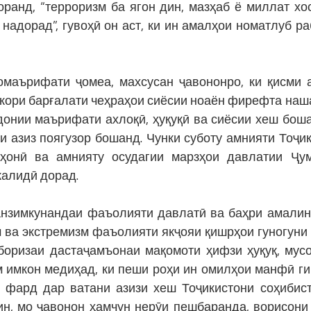
анд, “терроризм ба ягон дин, мазҳаб ё миллат хос
надорад”, гувоҳӣ он аст, ки ин амалҳои номатлуб ра
аърифати ҷомеа, махсусан ҷавононро, ки қисми 
кори барғалати чеҳраҳои сиёсии ноаён фирефта наш
донии маърифати ахлоқӣ, ҳуқуқӣ ва сиёсии хеш боша
и азиз поягузор бошанд. Чунки суботу амнияти Тоҷик
аҳонӣ ва амнияту осудагии марзҳои давлатии Ҷу
калидӣ дорад.
нзимкунандаи фаъолияти давлатӣ ва баҳри амали
м ва экстремизм фаъолияти якҷояи қишрҳои гуногуни
оризаи дастаҷамъонаи мақомоти ҳифзи ҳуқуқ, мус
м имкон медиҳад, ки пеши роҳи ин омилҳои манфӣ г
к фард дар ватани азизи хеш Тоҷикистони соҳибис
ин, мо ҷавонон ҳамчун нерӯи пешбаранда, ворисони