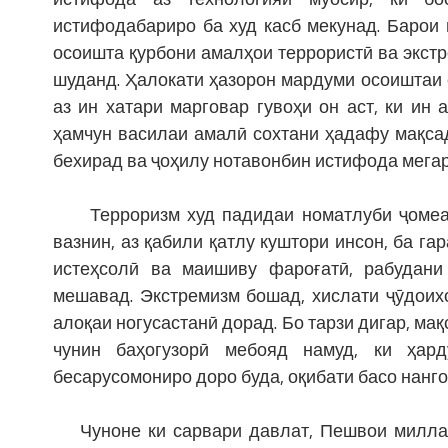
истифодабариро ба худ касб мекунад. Барои
осоишта қурбони амалҳои террористӣ ва экст
шуданд. Ҳалокати ҳазорон мардуми осоиштаи 
аз ин хатари марговар гувоҳи он аст, ки ин
ҳамчун василаи амалӣ сохтани ҳадафу мақсад
бехирад ва ҷоҳилу нотавонбин истифода мега
Терроризм худ падидаи номатлуби ҷомеаи 
вазнин, аз қабили қатлу куштори инсон, ба г
истеҳсолӣ ва маишиву фароғатӣ, рабудани
мешавад. Экстремизм бошад, хислати ҷӯдоихо
алоқаи ногусастанӣ дорад. Бо тарзи дигар, мақ
чунин баҳогузорӣ мебояд намуд, ки ҳар
бесарусомониро доро буда, оқибати басо нанг
Чуноне ки сарвари давлат, Пешвои миллат