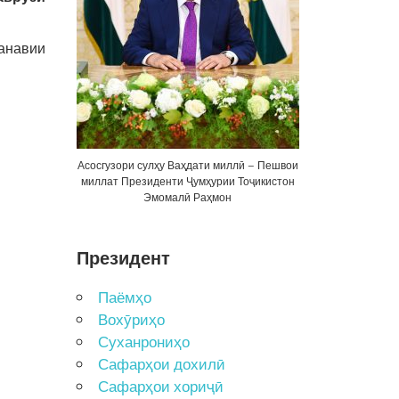
анавии
Асосгузори сулҳу Ваҳдати миллӣ – Пешвои
миллат Президенти Ҷумҳурии Тоҷикистон
Эмомалӣ Раҳмон
Президент
Паёмҳо
Вохӯриҳо
Суханрониҳо
Сафарҳои дохилӣ
Сафарҳои хориҷӣ