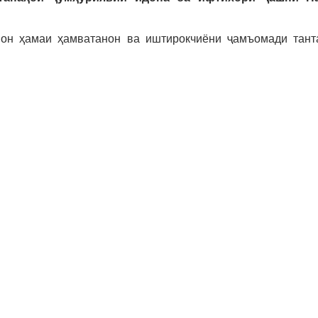
он ҳамаи ҳамватанон ва иштирокчиёни ҷамъомади тант