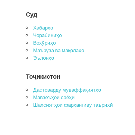
Суд
Хабарҳо
Чорабиниҳо
Вохӯриҳо
Маърӯза ва мақолаҳо
Эълонҳо
Тоҷикистон
Дастоварду муваффақиятҳо
Мавзеъҳои саёҳи
Шахсиятҳои фарҳангиву таърихӣ