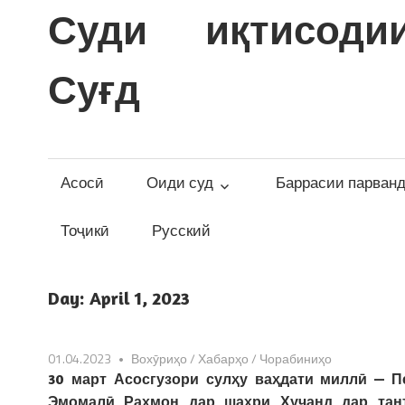
Skip
Суди иқтисоди
to
content
Суғд
Асосӣ
Оиди суд
Баррасии парван
Тоҷикӣ
Русский
Day:
April 1, 2023
01.04.2023
Вохӯриҳо
/
Хабарҳо
/
Чорабиниҳо
30 март Асосгузори сулҳу ваҳдати миллӣ — 
Эмомалӣ Раҳмон дар шаҳри Хуҷанд дар тан