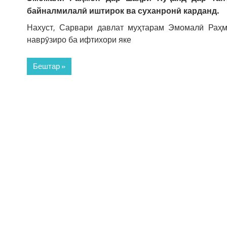
байналмилалӣ иштирок ва суханронӣ карданд.
Нахуст, Сарвари давлат муҳтарам Эмомалӣ Раҳм
наврӯзиро ба ифтихори яке
Бештар »