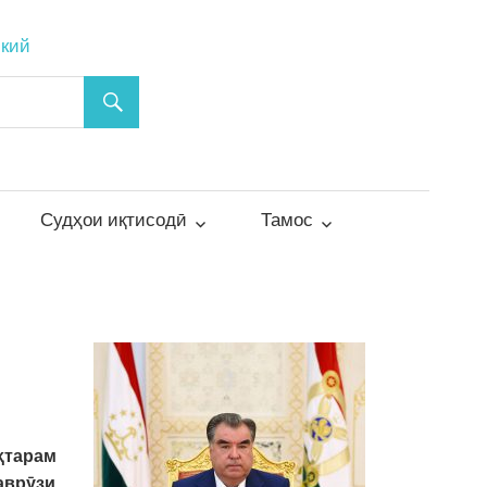
ский
Судҳои иқтисодӣ
Тамос
ҳтарам
аврӯзи