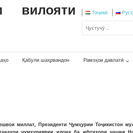
и вилояти
Тоҷикӣ
Рус
даҳо
Қабули шаҳрвандон
Рамзҳои давлатӣ
Пешвои миллат, Президенти Ҷумҳурии Тоҷикистон му
танаҳои ҷумҳуриявии идона ба ифтихори ҷашни Н