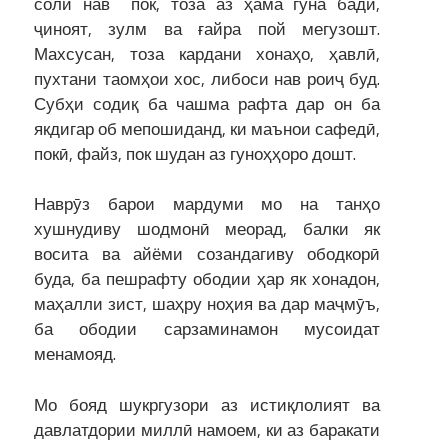
соли нав пок, тоза аз ҳама гуна бадӣ,
ҷиноят, зулм ва ғайра пой мегузошт.
Махсусан, тоза кардани хонаҳо, ҳавлӣ,
пухтани таомҳои хос, либоси нав роиҷ буд.
Субҳи содиқ ба чашма рафта дар он ба
якдигар об мепошиданд, ки маънои сафедӣ,
покӣ, файз, пок шудан аз гуноҳҳоро дошт.
Наврӯз барои мардуми мо на танҳо
хушнудиву шодмонӣ меорад, балки як
восита ва айёми созандагиву ободкорӣ
буда, ба пешрафту ободии ҳар як хонадон,
маҳалли зист, шаҳру ноҳия ва дар маҷмӯъ,
ба ободии сарзаминамон мусоидат
менамояд.
Мо бояд шукргузори аз истиқлолият ва
давлатдории миллӣ намоем, ки аз баракати