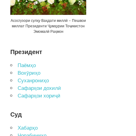
Асосгузори сулҳу Ваҳдати миллӣ – Пешвои
миллат Президенти Ҷумҳурии Тоҷикистон
Эмомалӣ Раҳмон
Президент
Паёмҳо
Вохӯриҳо
Суханрониҳо
Сафарҳои дохилӣ
Сафарҳои хориҷӣ
Суд
Хабарҳо
Чорабиниҳо