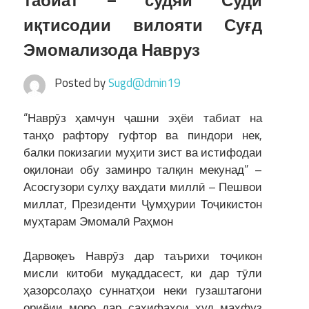
табиат – судяи Суди
иқтисодии вилояти Суғд
Эмомализода Навруз
Posted by
Sugd@dmin19
“Наврӯз ҳамчун ҷашни эҳёи табиат на
танҳо рафтору гуфтор ва пиндори нек,
балки покизагии муҳити зист ва истифодаи
оқилонаи обу заминро талқин мекунад” –
Асосгузори сулҳу ваҳдати миллӣ – Пешвои
миллат, Президенти Ҷумҳурии Тоҷикистон
муҳтарам Эмомалӣ Раҳмон
Дарвоқеъ Наврӯз дар таърихи тоҷикон
мисли китоби муқаддасест, ки дар тӯли
ҳазорсолаҳо суннатҳои неки гузаштагони
ориёии моро дар саҳифаҳои худ маҳфуз