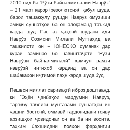
2010 оид ба “Рӯзи байналмилалии Наврӯз”
– 21 март қарор (резолютсия) қабул шуда,
барои ташаккулу рушди Наврӯз омӯзиши
амиқи суннатҳои ба он алоқаманд таъкид
карда шуд. Пас аз ҷаҳонӣ шудани иди
Наврӯз Созмони Милали Муттаҳид ва
ташкилоти он – ЮНЕСКО суманак дар
кураи заминро бо навиштаҷоти “Рӯзи
Наврӯзи байналмилалӣ” ҳамчун рамзи
наврӯзӣ интихоб карданд ва он дар
шабакаҳои иҷтимоӣ паҳн карда шуда буд.
Пешвои миллат саривақтӣ иброз доштаанд,
ки “Эҳёи ҷанбаҳои мардумии Наврӯз,
тарғибу таблиғи мунтазами суннатҳои ин
ҷашни бостонӣ, оммавӣ гардонидани ғояву
арзишҳои ҷовидонаи он ва ба ин восита,
таҳким бахшидани пояҳои фарҳангии