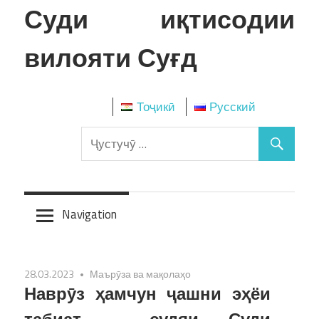
Skip
Суди иқтисодии
to
content
вилояти Суғд
Тоҷикӣ
Русский
Navigation
28.03.2023
Маърӯза ва мақолаҳо
Наврӯз ҳамчун ҷашни эҳёи