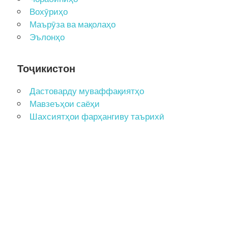
Вохӯриҳо
Маърӯза ва мақолаҳо
Эълонҳо
Тоҷикистон
Дастоварду муваффақиятҳо
Мавзеъҳои саёҳи
Шахсиятҳои фарҳангиву таърихӣ