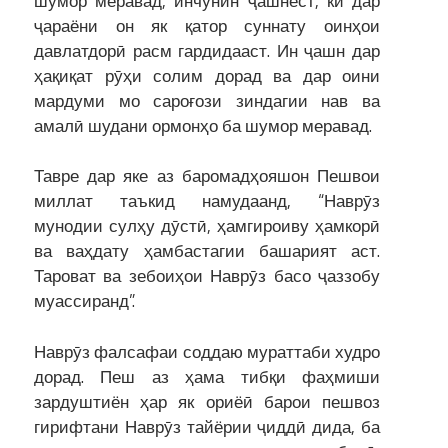
шумор меравад, инчунин ҷашнест, ки дар
ҷараёни он як қатор суннату оинҳои
давлатдорӣ расм гардидааст. Ин ҷашн дар
ҳақиқат рӯҳи солим дорад ва дар оини
мардуми мо сароғози зиндагии нав ва
амалӣ шудани ормонҳо ба шумор меравад.
Тавре дар яке аз баромадҳояшон Пешвои
миллат таъкид намудаанд, “Наврӯз
мунодии сулҳу дӯстӣ, ҳамгироиву ҳамкорӣ
ва ваҳдату ҳамбастагии башарият аст.
Тароват ва зебоиҳои Наврӯз басо ҷаззобу
муассиранд”.
Наврӯз фалсафаи соддаю мураттаби худро
дорад. Пеш аз ҳама тибқи фаҳмиши
зардуштиён ҳар як ориёӣ барои пешвоз
гирифтани Наврӯз тайёрии ҷиддӣ дида, ба