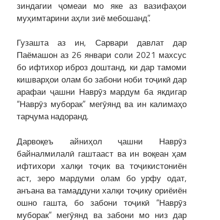
зиндагии ҷомеаи мо яке аз вазифаҳои
муҳимтарини аҳли зиё мебошанд”.
Гузашта аз ин, Сарвари давлат дар
Паёмашон аз 26 январи соли 2021 махсус
бо ифтихор иброз доштанд, ки дар тамоми
кишварҳои олам бо забони ноби тоҷикӣ дар
арафаи ҷашни Наврӯз мардум ба якдигар
“Наврӯз муборак” мегӯянд ва ин калимаҳо
тарҷума надоранд.
Дарвоқеъ айниҳол ҷашни Наврӯз
байналмилалӣ гаштааст ва ин воқеан ҳам
ифтихори халқи тоҷик ва тоҷикистониён
аст, зеро мардуми олам бо урфу одат,
анъана ва тамаддуни халқи тоҷику ориёиён
ошно гашта, бо забони тоҷикӣ “Наврӯз
муборак” мегӯянд ва забони мо низ дар