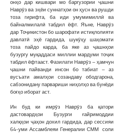
онҳо дар кишвари мо баргузории ҷашни
Наврӯз ва эҳёи суннатҳои он ҳусн ва рушди
тоза гирифта, ба иди умумимиллӣ ва
байналмилалӣ табдил ёфт. Яъне, Наврӯз
дар Тоҷикистон бо шарофати истиқлолияти
давлатӣ эҳё гардида, шукӯҳу шаҳомати
тоза пайдо карда, ба яке аз ҷашнҳои
бузургу муқаддаси миллии мардуми тоҷик
табдил ёфтааст. Фазилати Наврӯз – ҳамчун
ҷашни пайванди инсон бо табиат – аз
вусъати амалҳои созандаву ободгарона,
сабзонидану парвариши ниҳолҳо ва бунёди
боғҳо иборат аст.
Ин буд ки имрӯз Наврӯз ба қатори
дастовардҳои Бузурги ғайримоддии
халқҳои ҷаҳон дохил гардида, дар сессияи
64-уми Ассамблеяи Генералии СММ соли