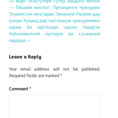
30 март Асосгузори сулҳу ваҳдати миллӣ
— Пешвои миллат, Президенти Ҷумҳурии
Тоҷикистон муҳтарам Эмомалӣ Раҳмон дар
шаҳри Хуҷанд дар тантанаҳои ҷумҳуриявии
идона ба ифтихори ҷашни Наврӯзи
байналмилалӣ иштирок ва суханронӣ
карданд. »
Leave a Reply
Your email address will not be published.
Required fields are marked
*
Comment
*