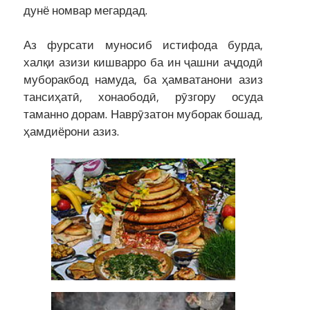
дунё номвар мегардад.
Аз фурсати муносиб истифода бурда,
халқи азизи кишварро ба ин ҷашни аҷдодӣ
муборакбод намуда, ба ҳамватанони азиз
тансиҳатӣ, хонаободӣ, рӯзгору осуда
таманно дорам. Наврӯзатон муборак бошад,
ҳамдиёрони азиз.