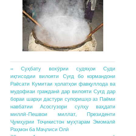
Post
« Суҳбату вохӯрии судяҳои Суди
иқтисодии вилояти Суғд бо кормандони
navigation
Раёсати Кумитаи ҳолатҳои фавқуллода ва
мудофиаи гражданӣ дар вилояти Суғд дар
бораи шарҳи дастури супоришҳо аз Паёми
навбатии Асосгузори сулҳу ваҳдати
миллӣ-Пешвои миллат, Президенти
Ҷумҳурии Тоҷикистон муҳтарам Эмомалӣ
Раҳмон ба Маҷлиси Олӣ