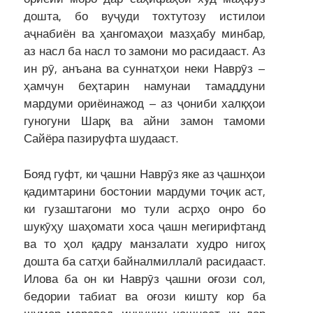
дошта, бо вуҷуди тохтутозу истилои
аҷнабиён ва ҳангомаҳои мазҳабу минбар,
аз насл ба насл то замони мо расидааст. Аз
ин рӯ, анъана ва суннатҳои неки Наврӯз –
ҳамчун беҳтарин намунаи тамаддуни
мардуми ориёинажод – аз ҷониби халқҳои
гуногуни Шарқ ва айни замон тамоми
Сайёра пазируфта шудааст.
Бояд гуфт, ки ҷашни Наврӯз яке аз ҷашнҳои
қадимтарини бостонии мардуми тоҷик аст,
ки гузаштагони мо тули асрҳо онро бо
шукӯҳу шаҳомати хоса ҷашн мегирифтанд
ва то ҳол қадру манзалати худро нигоҳ
дошта ба сатҳи байналмиллалӣ расидааст.
Илова ба он ки Наврӯз ҷашни оғози сол,
бедории табиат ва оғози кишту кор ба