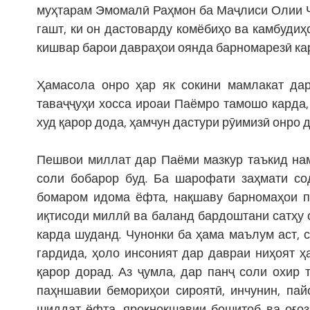
муҳтарам Эмомалӣ Раҳмон ба Маҷлиси Олии Ҷ
гашт, ки он дастоварду комёбиҳо ва камбудиҳ
кишвар барои давраҳои оянда барномарезӣ кар
Ҳамасола онро ҳар як сокини мамлакат дар
таваҷҷуҳи хосса ироаи Паёмро тамошо карда
худ қарор дода, ҳамчун дастури рӯимизӣ онро
Пешвои миллат дар Паёми мазкур таъкид нам
соли бобарор буд. Ба шарофати заҳмати со
бомаром идома ёфта, нақшаву барномаҳои п
иқтисоди миллӣ ва баланд бардоштани сатҳу
карда шуданд. Чунонки ба ҳама маълум аст, 
гардида, ҳоло инсоният дар давраи ниҳоят ҳ
қарор дорад. Аз ҷумла, дар панҷ соли охир 
паҳншавии бемориҳои сироятӣ, инчунин, пай
шиддат ёфта, яроқнокшавии бошитоб ва оғоз