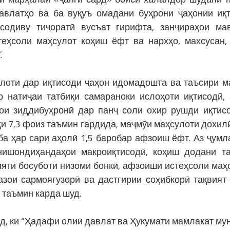
авлатҳо ва ба вуқуъ омадани буҳрони ҷаҳонии иқ
исодиву тиҷоратӣ вусъат гирифта, занҷираҳои ма
еҳсоли маҳсулот коҳиш ёфт ва нархҳо, махсусан,
.
вулоти дар иқтисоди ҷаҳон идомадошта ва таъсири 
 натиҷаи татбиқи самараноки ислоҳоти иқтисодӣ,
ои зиддибуҳронӣ дар панҷ соли охир рушди иқтис
и 7,3 фоиз таъмин гардида, маҷмӯи маҳсулоти дохилӣ
а ҳар сари аҳолӣ 1,5 баробар афзоиш ёфт. Аз ҷумл
нишондиҳандаҳои макроиқтисодӣ, коҳиш додани т
яти босуботи низоми бонкӣ, афзоиши истеҳсоли маҳ
азои сармоягузорӣ ва дастгирии соҳибкорӣ тақвият
 таъмин карда шуд.
д, ки “Ҳадафи олии давлат ва Ҳукумати мамлакат му