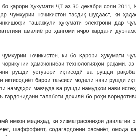
н бо қарори Ҳукумати ҶТ аз 30 декабри соли 2011,
дар Ҷумҳурии Тоҷикистон тасдиқ шудааст, ки ҳад
инкишофи ташаккули ҳукумати электронӣ дар Ҷу
ратегияи амалиётро ҳангоми иҷро кардани дурнам
Ҷумҳурии Тоҷикистон, ки бо Қарори Ҳукумати Ҷу
, ҷорикунии ҳамаҷонибаи технологияҳои рақамӣ, аз
ини рушди устувори иқтисодӣ ва рушди рақоба
и иқтисодиёт барои таъсиси модели нави рушди иқт
ули намудҳои мавҷуда ва рушди намудҳои нави истеҳ
ъ гардонидани талаботи дохилӣ бо роҳи воридотив
қамӣ имкон медиҳад, ки хизматрасониҳои давлатии р
уҷет, шаффофият, содагардонии расмиёт, омода к