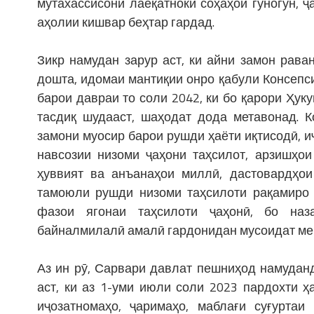
мутахассисони лаёқатноки соҳаҳои гуногун, 
аҳолии кишвар беҳтар гардад.
Зикр намудан зарур аст, ки айни замон рава
дошта, идомаи мантиқии онро қабули Консепс
барои давраи то соли 2042, ки бо қарори Ҳук
тасдиқ шудааст, шаҳодат дода метавонад. 
замони муосир барои рушди ҳаёти иқтисодӣ, и
навсозии низоми ҷаҳони таҳсилот, арзишҳо
ҳуввият ва анъанаҳои миллӣ, дастовардҳои
тамоюли рушди низоми таҳсилоти рақамиро 
фазои ягонаи таҳсилоти ҷаҳонӣ, бо наз
байналмилалӣ амалӣ гардонидан мусоидат ме
Аз ин рӯ, Сарвари давлат пешниҳод намудан
аст, ки аз 1-уми июли соли 2023 пардохти 
иҷозатномаҳо, ҷаримаҳо, маблағи суғуртаи