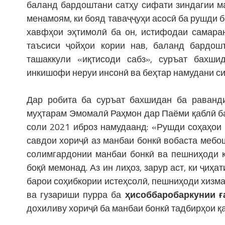
баланд бардоштани сатҳу сифати зиндагии м
менамоям, ки бояд таваҷҷуҳи асосӣ ба рушди 
хавфҳои эҳтимолӣ ба он, истифодаи самаран
таъсиси ҷойҳои кории нав, баланд бардошт
ташаккули «иқтисоди сабз», суръат бахш
инкишофи неруи инсонӣ ва беҳтар намудани си
Дар робита ба суръат бахшидан ба раван
муҳтарам Эмомалӣ Раҳмон дар Паёми қаблӣ б
соли 2021 иброз намудаанд: «Рушди соҳаҳои
савдои хориҷӣ аз манбаи бонкӣ вобаста мебош
солимгардонии манбаи бонкӣ ва пешниҳоди қ
боқӣ мемонад. Аз ин лиҳоз, зарур аст, ки ҷиҳа
барои соҳибкории истеҳсолӣ, пешниҳоди хизм
ва гузариши пурра ба
ҳисоббаробаркунии ғ
дохиливу хориҷӣ ба манбаи бонкӣ тадбирҳои 