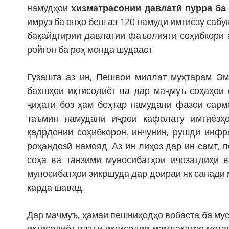
намудҳои
хизматрасонии давлатӣ пурра ба
имрӯз ба онҳо беш аз 120 намуди имтиёзу саб
бақайдгирии давлатии фаъолияти соҳибкорӣ а
ройгон ба роҳ монда шудааст.
Гузашта аз ин, Пешвои миллат муҳтарам Э
бахшҳои иқтисодиёт ва дар маҷмуъ соҳаҳои 
ҷиҳати боз ҳам беҳтар намудани фазои сармо
таъмин намудани иҷрои кафолату имтиёзҳо
қадрдонии соҳибкорон, инчунин, рушди инфр
роҳандозӣ намояд. Аз ин лиҳоз дар ин самт,
соҳа ва танзими муносибатҳои иҷозатдиҳӣ в
муносибатҳои зикршуда дар доираи як санади 
карда шавад.
Дар маҷмуъ, ҳамаи пешниҳодҳо вобаста ба му
иқтисодиёт вазъи иқтисодии мамлакатро мета