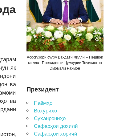
ода
Асосгузори сулҳу Ваҳдати миллӣ – Пешвои
ҳтарам
миллат Президенти Ҷумҳурии Тоҷикистон
чун як
Эмомалӣ Раҳмон
андони
дон ва
Президент
тамоми
рҳо ва
Паёмҳо
ардани
Вохӯриҳо
Суханрониҳо
Сафарҳои дохилӣ
Сафарҳои хориҷӣ
истон,