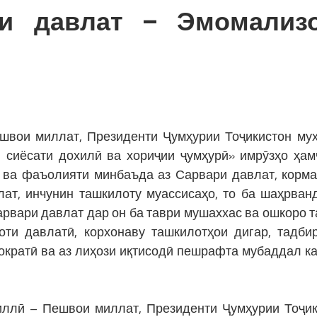
и давлат – Эмомализ
швои миллат, Президенти Ҷумҳурии Тоҷикистон му
сиёсати дохилӣ ва хориҷии ҷумҳурӣ» имрӯзҳо ҳам
 ва фаъолияти минбаъда аз Сарвари давлат, корм
ат, инчунин ташкилоту муассисаҳо, то ба шаҳрван
арвари давлат дар он ба таври мушаххас ва ошкоро 
оти давлатӣ, корхонаву ташкилотҳои дигар, тадби
ократӣ ва аз лиҳози иқтисодӣ пешрафта мубаддал к
иллӣ – Пешвои миллат, Президенти Ҷумҳурии Тоҷик