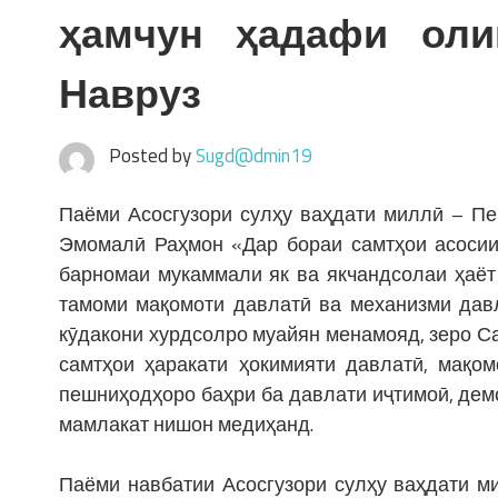
ҳамчун ҳадафи оли
Навруз
Posted by
Sugd@dmin19
Паёми Асосгузори сулҳу ваҳдати миллӣ – Пе
Эмомалӣ Раҳмон «Дар бораи самтҳои асосии 
барномаи мукаммали як ва якчандсолаи ҳаёт
тамоми мақомоти давлатӣ ва механизми давл
кӯдакони хурдсолро муайян менамояд, зеро С
самтҳои ҳаракати ҳокимияти давлатӣ, мақом
пешниҳодҳоро баҳри ба давлати иҷтимоӣ, дем
мамлакат нишон медиҳанд.
Паёми навбатии Асосгузори сулҳу ваҳдати м