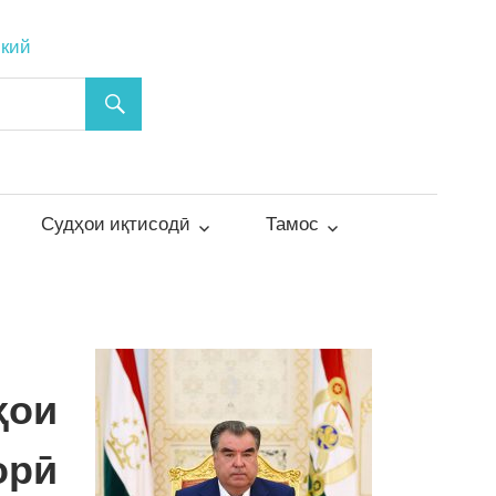
ский
Судҳои иқтисодӣ
Тамос
ҳои
орӣ