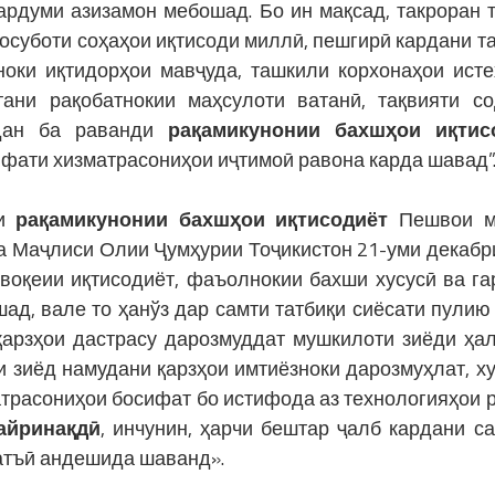
ардуми азизамон мебошад. Бо ин мақсад, такроран 
босуботи соҳаҳои иқтисоди миллӣ, пешгирӣ кардани т
оки иқтидорҳои мавҷуда, ташкили корхонаҳои исте
ани рақобатнокии маҳсулоти ватанӣ, тақвияти со
идан ба раванди
рақамикунонии бахшҳои иқтис
фати хизматрасониҳои иҷтимоӣ равона карда шавад”
ди
рақамикунонии бахшҳои иқтисодиёт
Пешвои м
а Маҷлиси Олии Ҷумҳурии Тоҷикистон 21-уми декабр
 воқеии иқтисодиёт, фаъолнокии бахши хусусӣ ва г
ад, вале то ҳанўз дар самти татбиқи сиёсати пулию 
арзҳои дастрасу дарозмуддат мушкилоти зиёди ҳа
ти зиёд намудани қарзҳои имтиёзноки дарозмуҳлат, ху
атрасониҳои босифат бо истифода аз технологияҳои 
айринақдӣ
, инчунин, ҳарчи бештар ҷалб кардани с
қатъӣ андешида шаванд».