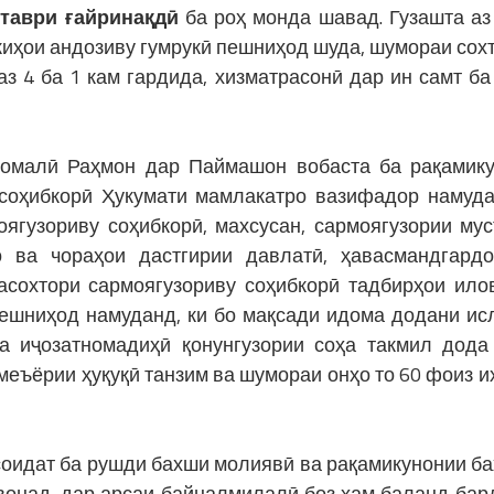
 таври ғайринақдӣ
ба роҳ монда шавад. Гузашта аз 
укиҳои андозиву гумрукӣ пешниҳод шуда, шумораи сох
з 4 ба 1 кам гардида, хизматрасонӣ дар ин самт ба
момалӣ Раҳмон дар Паймашон вобаста ба рақамик
соҳибкорӣ Ҳукумати мамлакатро вазифадор намуда
ягузориву соҳибкорӣ, махсусан, сармоягузории мус
 ва чораҳои дастгирии давлатӣ, ҳавасмандгард
асохтори сармоягузориву соҳибкорӣ тадбирҳои ило
 пешниҳод намуданд, ки бо мақсади идома додани ис
а иҷозатномадиҳӣ қонунгузории соҳа такмил дода
меъёрии ҳуқуқӣ танзим ва шумораи онҳо то 60 фоиз и
соидат ба рушди бахши молиявӣ ва рақамикунонии б
вонад, дар арсаи байналмилалӣ боз ҳам баланд бар