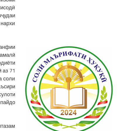
тисодӣ
вҷудаи
 нархи
манфии
 амалӣ
одиёти
 аз 71
а соли
аъсири
сулоти
 пайдо
нтазам