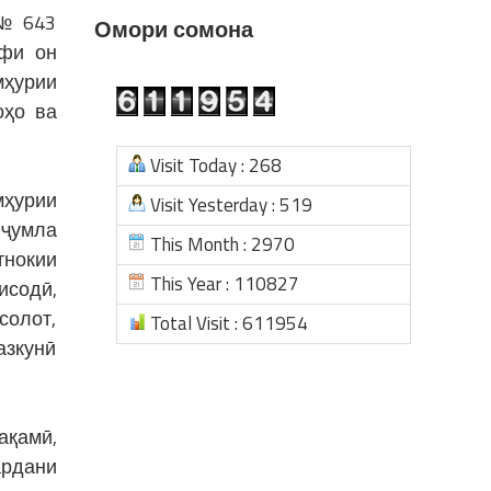
 № 643
Омори сомона
афи он
мҳурии
оҳо ва
Visit Today : 268
мҳурии
Visit Yesterday : 519
 ҷумла
This Month : 2970
тнокии
This Year : 110827
исодӣ,
солот,
Total Visit : 611954
азкунӣ
ақамӣ,
ардани