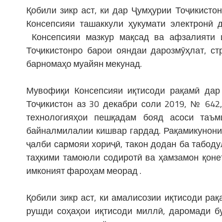
Қобили зикр аст, ки дар Ҷумҳурии Тоҷикисто
Консепсияи ташаккули ҳукумати электронӣ 
Консепсияи мазкур мақсад ва афзалияти 
Тоҷикистонро барои ояндаи дарозмӯҳлат, ст
барномаҳо муайян мекунад.
Мувофиқи Консепсияи иқтисоди рақамӣ дар 
Тоҷикистон аз 30 декабри соли 2019, № 642
технологияҳои пешқадам бояд асоси таъм
байналмилалии кишвар гардад. Рақамикунони
ҷалби сармояи хориҷӣ, такон додан ба табод
таҳкими тамоюли содиротӣ ва ҳамзамон қоне
имконият фароҳам меорад .
Қобили зикр аст, ки амалисозии иқтисоди ра
рушди соҳаҳои иқтисоди миллӣ, даромади б