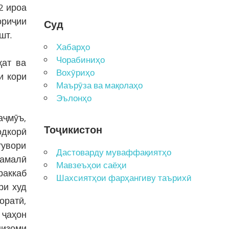
2 ироа
ориҷии
Суд
шт.
Хабарҳо
Чорабиниҳо
қат ва
Вохӯриҳо
и кори
Маърӯза ва мақолаҳо
Эълонҳо
аҷмӯъ,
Тоҷикистон
одкорӣ
тувори
Дастоварду муваффақиятҳо
 амалӣ
Мавзеъҳои саёҳи
раккаб
Шахсиятҳои фарҳангиву таърихӣ
ри худ
оратӣ,
 ҷаҳон
низоми