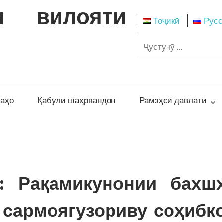
и вилояти
Тоҷикӣ
Рус
даҳо
Қабули шаҳрвандон
Рамзҳои давлатӣ
 Рақамикунонии бахш
 сармоягузориву соҳибк