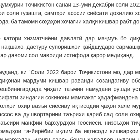
умҳурии Тоҷикистон санаи 23-уми декабри соли 202
ои соли гузашта, самтҳои асосии сиёсати дохилию х
да, ба тамоми соҳаҳои хоҷагии халқи кишвар рабт до
 қатори хизматчиёни давлатӣ дар маҷмуъ бо диқ
, нақшаҳо, дастуру супоришҳои қайдшударо сармашқ
 дар давоми сол мавриди истифода қарор медиҳанд.
уданд, ки “Соли 2022 барои Тоҷикистони мо, дар м
диқонаи мардуми кишвар раванди созандагиву об
ешбинигардида ҷиҳати таъмин намудани рушди ус
 сифати зиндагии сокинони мамлакат ҳадафмандона
солҳои охир вазъи сиёсиву иқтисодии ҷаҳон хеле му
ассос ва душвортарини таърихи қариб сад соли охи
таъсири манфии бархӯрдҳои геосиёсӣ, низоъҳои тиҷ
омадҳои тағйирёбии иқлим ба иқтисоди кишварҳои
и марҳалаи «ҷанги сард» боиси халалдор шудани 