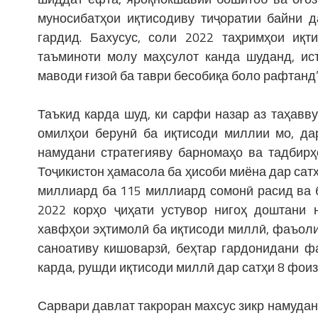
муносибатҳои иқтисодиву тиҷоратии байни д
гардид. Бахусус, соли 2022 таҳримҳои иқт
таъминоти молу маҳсулот канда шуданд, ист
маводи ғизоӣ ба таври бесобиқа боло рафтанд”
Таъкид карда шуд, ки сарфи назар аз таҳав
омилҳои берунӣ ба иқтисоди миллии мо, дар
намудани стратегияву барномаҳо ва тадбирҳ
Тоҷикистон ҳамасола ба ҳисоби миёна дар сатҳ
миллиард ба 115 миллиард сомонӣ расид ва б
2022 корҳо ҷиҳати устувор нигоҳ доштани 
хавфҳои эҳтимолӣ ба иқтисоди миллӣ, фаъоли
саноативу кишоварзӣ, беҳтар гардонидани ф
карда, рушди иқтисоди миллӣ дар сатҳи 8 фоиз
Сарвари давлат такроран махсус зикр намудан