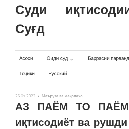
Skip
Суди иқтисоди
to
content
Суғд
Асосӣ
Оиди суд
Баррасии парван
Тоҷикӣ
Русский
26.01.2023
Маърӯза ва мақолаҳо
АЗ ПАЁМ ТО ПАЁМ:
иқтисодиёт ва рушди