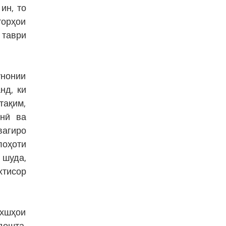
ин, то
торҳои
 таври
унонии
нд, ки
тақим,
онӣ ва
вагиро
лоҳоти
 шуда,
хтисор
ахшҳои
дошта,