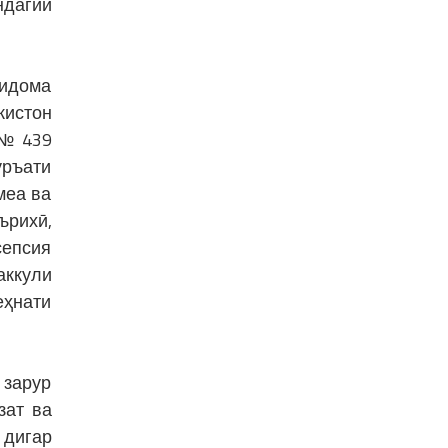
ндагии
 идома
кистон
 № 439
уръати
меа ва
ърихӣ,
сепсия
аккули
ҳнати
 зарур
зат ва
 дигар