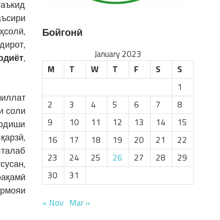
таъкид
аъсири
ҳсолӣ,
Бойгонӣ
дирот,
January 2023
одиёт
,
M
T
W
T
F
S
S
.
1
иллат
2
3
4
5
6
7
8
и соли
9
10
11
12
13
14
15
ардиши
қарзӣ,
16
17
18
19
20
21
22
лталаб
23
24
25
26
27
28
29
сусан,
30
31
рақамӣ
армояи
« Nov
Mar »