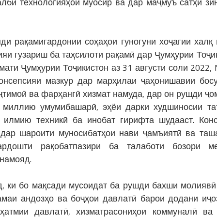
ҷалби технологияҳои муосир ва дар маҷмуъ сатҳи зи
нди рақамигардонии соҳаҳои гуногуни хоҷагии халқ
ияи гузариш ба таҳсилоти рақамӣ дар Ҷумҳурии Тоҷи
умати Ҷумҳурии Тоҷикистон аз 31 августи соли 2022,
Консепсияи мазкур дар марҳилаи ҷаҳонишавии бос
ҷтимоӣ ва фарҳангӣ хизмат намуда, дар он рушди ҷо
и миллию умумибашарӣ, эҳёи дарки худшиносии та
 илмию техникӣ ба инобат гирифта шудааст. Кон
дар шароити муносибатҳои нави ҷамъиятӣ ва таш
ардошти рақобатпазири ба талаботи бозори ме
намояд.
д, ки бо мақсади мусоидат ба рушди бахши молиявӣ
ҳамаи андозҳо ва боҷҳои давлатӣ барои додани иҷо
 ҳатмии давлатӣ, хизматрасониҳои коммуналӣ ва