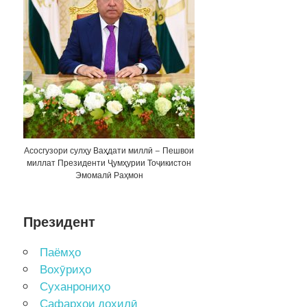
Асосгузори сулҳу Ваҳдати миллӣ – Пешвои
миллат Президенти Ҷумҳурии Тоҷикистон
Эмомалӣ Раҳмон
Президент
Паёмҳо
Вохӯриҳо
Суханрониҳо
Сафарҳои дохилӣ