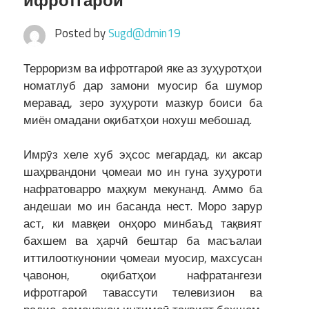
ифротгароӣ
Posted by
Sugd@dmin19
Терроризм ва ифротгароӣ яке аз зуҳуротҳои
номатлуб дар замони муосир ба шумор
меравад, зеро зуҳуроти мазкур боиси ба
миён омадани оқибатҳои нохуш мебошад.
Имрӯз хеле хуб эҳсос мегардад, ки аксар
шаҳрвандони ҷомеаи мо ин гуна зуҳуроти
нафратоварро маҳкум мекунанд. Аммо ба
андешаи мо ин басанда нест. Моро зарур
аст, ки мавқеи онҳоро минбаъд тақвият
бахшем ва ҳарчӣ бештар ба масъалаи
иттилооткунонии ҷомеаи муосир, махсусан
ҷавонон, оқибатҳои нафратангези
ифротгароӣ тавассути телевизион ва