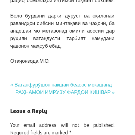
радио, сомонаҳои иҷтимоӣ тақвият бахшем.
Боло бурдани дарки дуруст ва оқилонаи
равандҳои сиёсии минтақавӣ ва ҷаҳонӣ, ба
андешаи мо метавонад омили асосии дар
рӯҳияи ватандӯстӣ тарбият намудани
ҷавонон маҳсуб ёбад.
Отаҷонзода М.О.
Post
« Ватанфурӯшон нақшаи беасос мекашанд
РАҲНАМОИ ИМРӮЗУ ФАРДОИ КИШВАР »
navigation
Leave a Reply
Your email address will not be published.
Required fields are marked
*