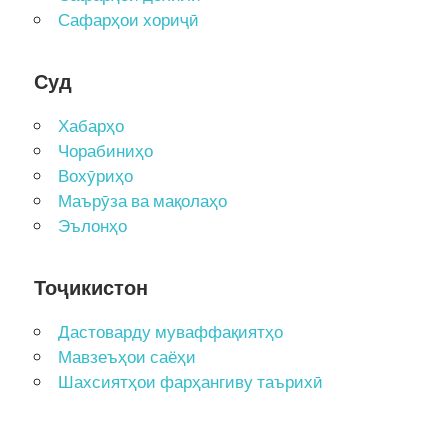
Сафарҳои хориҷӣ
Суд
Хабарҳо
Чорабиниҳо
Вохӯриҳо
Маърӯза ва мақолаҳо
Эълонҳо
Тоҷикистон
Дастоварду муваффақиятҳо
Мавзеъҳои саёҳи
Шахсиятҳои фарҳангиву таърихӣ