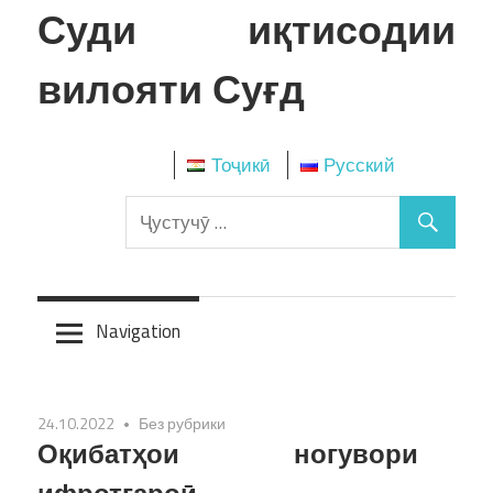
Skip
Суди иқтисодии
to
content
вилояти Суғд
Тоҷикӣ
Русский
Navigation
24.10.2022
Без рубрики
Оқибатҳои ногувори