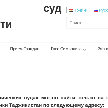
кий суд
Тоҷикӣ
Рус
сти
Прием Граждан
Госс Символика
Экон
ических судах можно найти только на 
ики Таджикистан по следующему адресу: