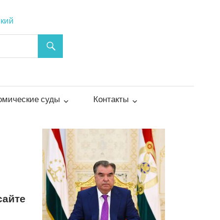
ский
омические суды
Контакты
сайте