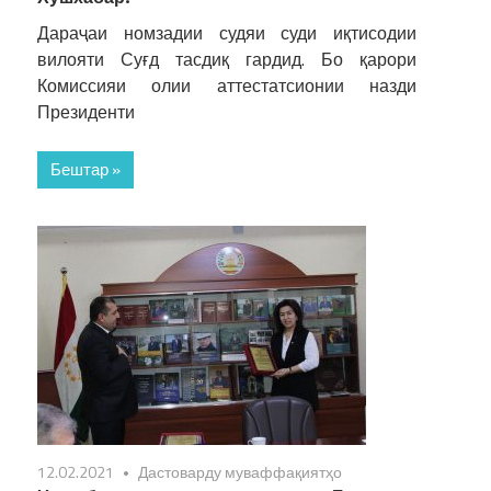
Дараҷаи номзадии судяи суди иқтисодии
вилояти Суғд тасдиқ гардид. Бо қарори
Комиссияи олии аттестатсионии назди
Президенти
Бештар »
12.02.2021
Дастоварду муваффақиятҳо