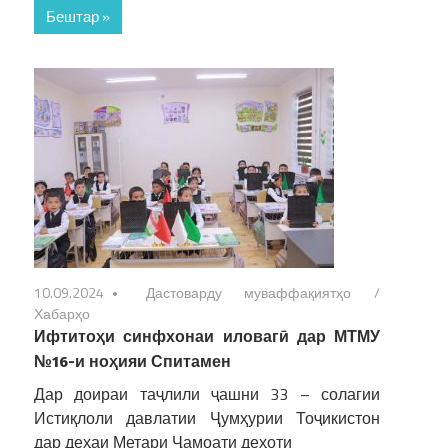
Бештар »
10.09.2024
Дастоварду муваффақиятҳо
/
Хабарҳо
Ифтитоҳи синфхонаи иловагӣ дар МТМУ
№16-и ноҳияи Спитамен
Дар доираи таҷлили ҷашни 33 – солагии
Истиқлоли давлатии Ҷумҳурии Тоҷикистон
дар деҳаи Метари Ҷамоати деҳоти