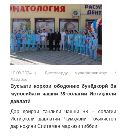
10.09.2024
Дастоварду муваффақиятҳо
/
Хабарҳо
Вусъати корҳои ободонию бунёдкорӣ ба
муносибати ҷашни 35-солагии Истиқлоли
давлатӣ
Дар доираи таҷлили ҷашни 33 – солагии
Истиқлоли давлатии Ҷумҳурии Тоҷикистон
дар ноҳияи Спитамен маркази тиббии