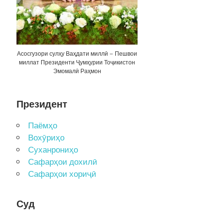
Асосгузори сулҳу Ваҳдати миллӣ – Пешвои
миллат Президенти Ҷумҳурии Тоҷикистон
Эмомалӣ Раҳмон
Президент
Паёмҳо
Вохӯриҳо
Суханрониҳо
Сафарҳои дохилӣ
Сафарҳои хориҷӣ
Суд