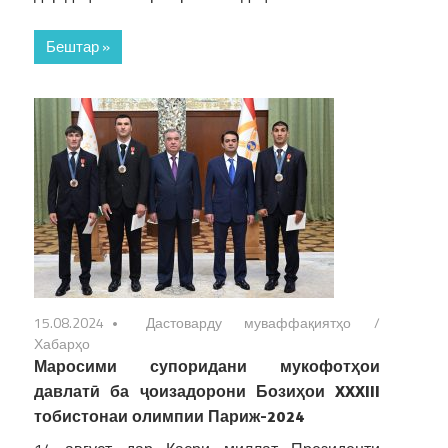
Бештар »
15.08.2024
Дастоварду муваффақиятҳо
/
Хабарҳо
Маросими супоридани мукофотҳои
давлатӣ ба ҷоизадорони Бозиҳои XXXIII
тобистонаи олимпии Париж-2024