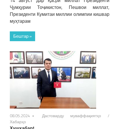
14 август дар Қасри миллат Президенти
Ҷумҳурии Тоҷикистон, Пешвои миллат,
Президенти Кумитаи миллии олимпии кишвар
муҳтарам
Бештар »
08.05.2024
Дастоварду муваффақиятҳо
/
Хабарҳо
Хушхабар!