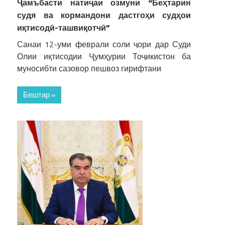
Ҷамъбасти натиҷаи озмуни “Беҳтарин
судя ва кормандони дастгоҳи судҳои
иқтисодӣ-ташвиқотчӣ”
Санаи 12-уми феврали соли ҷори дар Суди
Олии иқтисодии Ҷумҳурии Тоҷикистон ба
муносибти сазовор пешвоз гирифтани
Бештар »