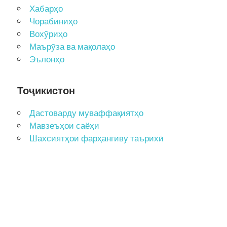
Хабарҳо
Чорабиниҳо
Вохӯриҳо
Маърӯза ва мақолаҳо
Эълонҳо
Тоҷикистон
Дастоварду муваффақиятҳо
Мавзеъҳои саёҳи
Шахсиятҳои фарҳангиву таърихӣ