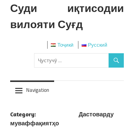
Skip
Суди иқтисодии
to
content
вилояти Суғд
Тоҷикӣ
Русский
Navigation
Category:
Дастоварду
муваффақиятҳо