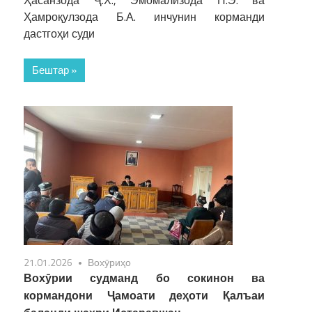
Ҳасанзода Ҷ.Х., Эмомализода Н.Э. ва
Ҳамроқулзода Б.А. инчунин корманди
дастгоҳи суди
Бештар »
21.01.2026
Вохӯриҳо
Вохӯрии судманд бо сокинон ва
кормандони Ҷамоати деҳоти Қалъаи