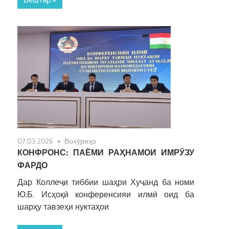
07.03.2026
Вохӯриҳо
КОНФРОНС: ПАЁМИ РАҲНАМОИ ИМРӮЗУ
ФАРДО
Дар Коллеҷи тиббии шаҳри Хуҷанд ба номи
Ю.Б. Исҳоқӣ конференсияи илмӣ оид ба
шарҳу тавзеҳи нуктаҳои