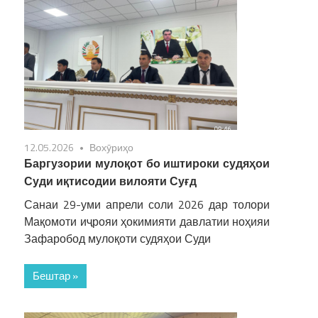
12.05.2026
Вохӯриҳо
Баргузории мулоқот бо иштироки судяҳои
Суди иқтисодии вилояти Суғд
Санаи 29-уми апрели соли 2026 дар толори
Мақомоти иҷрояи ҳокимияти давлатии ноҳияи
Зафаробод мулоқоти судяҳои Суди
Бештар »