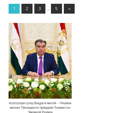
1
2
3
…
5
»
Асосгузори сулҳу Ваҳдати миллӣ – Пешвои
миллат Президенти Ҷумҳурии Тоҷикистон
Эмомалӣ Раҳмон