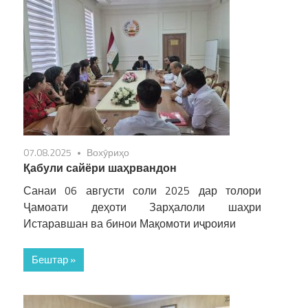
07.08.2025
Вохӯриҳо
Қабули сайёри шаҳрвандон
Санаи 06 августи соли 2025 дар толори
Ҷамоати деҳоти Зарҳалоли шаҳри
Истаравшан ва бинои Мақомоти иҷроияи
Бештар »