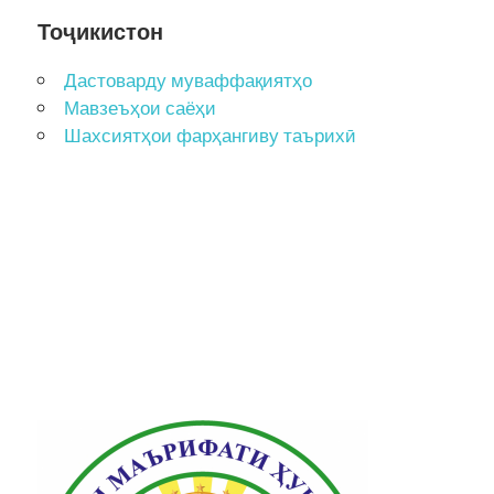
Тоҷикистон
Дастоварду муваффақиятҳо
Мавзеъҳои саёҳи
Шахсиятҳои фарҳангиву таърихӣ