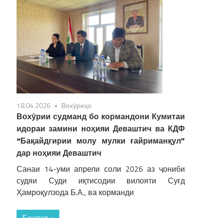
18.04.2026
Вохӯриҳо
Вохӯрии судманд бо кормандони Кумитаи
идораи замини ноҳияи Деваштич ва КДФ
“Бақайдгирии молу мулки ғайриманқул”
дар ноҳияи Деваштич
Санаи 14-уми апрели соли 2026 аз ҷониби
судяи Суди иқтисодии вилояти Суғд
Ҳамроқулзода Б.А., ва корманди
Бештар »