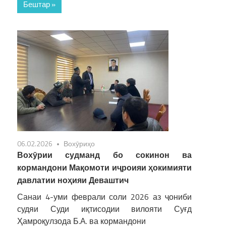
Бештар »
06.02.2026
Вохӯриҳо
Вохӯрии судманд бо сокинон ва
кормандони Мақомоти иҷроияи ҳокимияти
давлатии ноҳияи Деваштич
Санаи 4-уми феврали соли 2026 аз ҷониби
судяи Суди иқтисодии вилояти Суғд
Ҳамроқулзода Б.А. ва кормандони