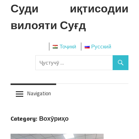
Skip
Суди иқтисодии
to
content
вилояти Суғд
Тоҷикӣ
Русский
Navigation
Category:
Вохӯриҳо