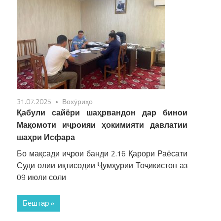
31.07.2025
Вохӯриҳо
Қабули сайёри шаҳрвандон дар бинои
Мақомоти иҷроияи ҳокимияти давлатии
шаҳри Исфара
Бо мақсади иҷрои банди 2.16 Қарори Раёсати
Суди олии иқтисодии Ҷумҳурии Тоҷикистон аз
09 июли соли
Бештар »