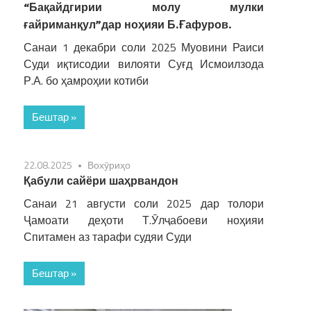
“Бақайдгирии молу мулки
ғайриманқул”дар ноҳияи Б.Ғафуров.
Санаи 1 декабри соли 2025 Муовини Раиси
Суди иқтисодии вилояти Суғд Исмоилзода
Р.А. бо ҳамроҳии котиби
Бештар »
22.08.2025
Вохӯриҳо
Қабули сайёри шаҳрвандон
Санаи 21 августи соли 2025 дар толори
Ҷамоати деҳоти Т.Ӯлҷабоеви ноҳияи
Спитамен аз тарафи судяи Суди
Бештар »