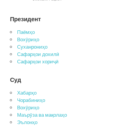
Президент
Паёмҳо
Вохӯриҳо
Суханрониҳо
Сафарҳои дохилӣ
Сафарҳои хориҷӣ
Суд
Хабарҳо
Чорабиниҳо
Вохӯриҳо
Маърӯза ва мақолаҳо
Эълонҳо