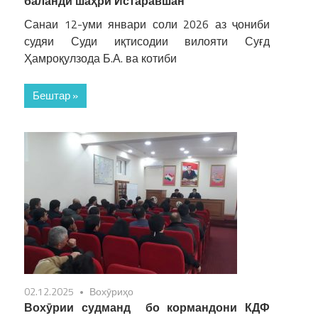
баланди шаҳри Истаравшан
Санаи 12-уми январи соли 2026 аз ҷониби
судяи Суди иқтисодии вилояти Суғд
Ҳамроқулзода Б.А. ва котиби
Бештар »
02.12.2025
Вохӯриҳо
Вохӯрии судманд бо кормандони КДФ