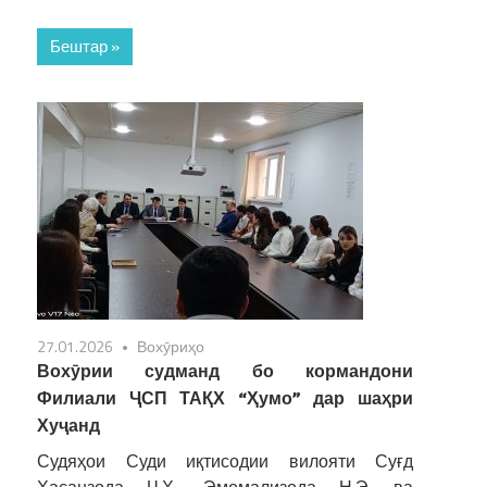
Бештар »
27.01.2026
Вохӯриҳо
Вохӯрии судманд бо кормандони
Филиали ҶСП ТАҚХ “Ҳумо” дар шаҳри
Хуҷанд
Судяҳои Суди иқтисодии вилояти Суғд