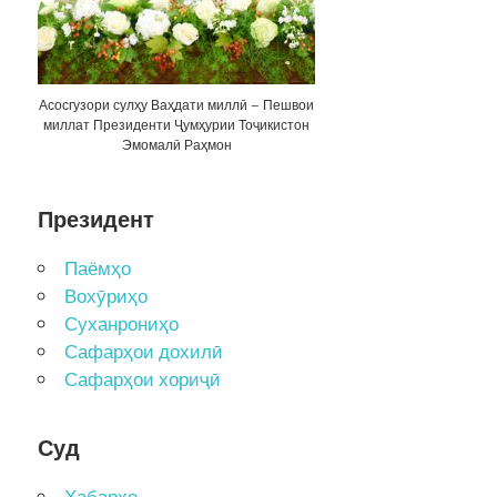
Асосгузори сулҳу Ваҳдати миллӣ – Пешвои
миллат Президенти Ҷумҳурии Тоҷикистон
Эмомалӣ Раҳмон
Президент
Паёмҳо
Вохӯриҳо
Суханрониҳо
Сафарҳои дохилӣ
Сафарҳои хориҷӣ
Суд