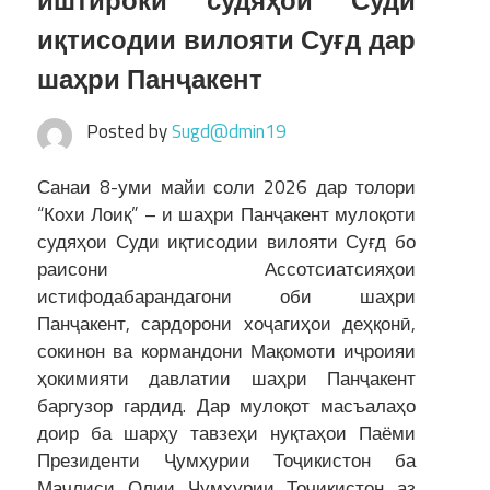
иштироки судяҳои Суди
иқтисодии вилояти Суғд дар
шаҳри Панҷакент
Posted by
Sugd@dmin19
Санаи 8-уми майи соли 2026 дар толори
“Кохи Лоиқ” – и шаҳри Панҷакент мулоқоти
судяҳои Суди иқтисодии вилояти Суғд бо
раисони Ассотсиатсияҳои
истифодабарандагони оби шаҳри
Панҷакент, сардорони хоҷагиҳои деҳқонӣ,
сокинон ва кормандони Мақомоти иҷроияи
ҳокимияти давлатии шаҳри Панҷакент
баргузор гардид. Дар мулоқот масъалаҳо
доир ба шарҳу тавзеҳи нуқтаҳои Паёми
Президенти Ҷумҳурии Тоҷикистон ба
Маҷлиси Олии Ҷумҳурии Тоҷикистон аз