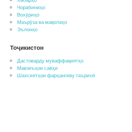
Хабарҳо
Чорабиниҳо
Вохӯриҳо
Маърӯза ва мақолаҳо
Эълонҳо
Тоҷикистон
Дастоварду муваффақиятҳо
Мавзеъҳои саёҳи
Шахсиятҳои фарҳангиву таърихӣ