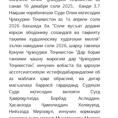
санаи 16 декабри соли 2025, банди 3,7
Нақшаи чорабиниҳои Суди Олии иқтисодии
Ҷумҳурии Тоҷикистон аз 14 апрели соли
2026 бахшида ба “Соли вусъат додани
корҳои ободониву созандагӣ ва тақвияту
таҳкими худшиносиву худогоҳии миллӣ”
эълон намудани соли 2026, шарҳу тавзеҳи
Қонуни Ҷумҳурии Тоҷикистон “Дар бораи
танзими ҷашну маросим дар Ҷумҳурии
Тоҷикистон”, инчунин вобаста ба қарзҳои
ассотсиатсияҳои истифодабарандагони об
аз маблағи ҳақи обрасонӣ, ва дигар
масъалаҳо баррасӣ гардиданд. Судяҳои
Суди иқтисодии вилояти Суғд
Ҳамроқулзода Борбад Аслиддин,
Ҳасанзода Ҷамолиддин Холмурод,
Ниёззода Мирзоқул, инчунин корманди
дастгоҳи суди мазкур Мухитдинова Малика