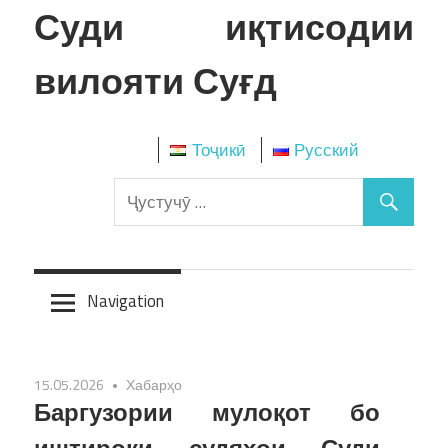
Skip
Суди иқтисодии
to
content
вилояти Суғд
Тоҷикӣ
Русский
Navigation
15.05.2026
Хабарҳо
Баргузории мулоқот бо