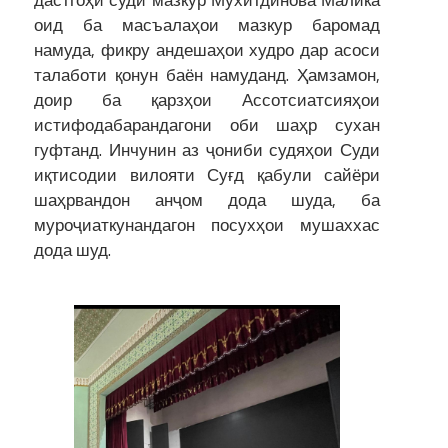
оид ба масъалаҳои мазкур баромад
намуда, фикру андешаҳои худро дар асоси
талаботи қонун баён намуданд. Ҳамзамон,
доир ба қарзҳои Ассотсиатсияҳои
истифодабарандагони оби шаҳр сухан
гуфтанд. Инчунин аз ҷониби судяҳои Суди
иқтисодии вилояти Суғд қабули сайёри
шаҳрвандон анҷом дода шуда, ба
муроҷиаткунандагон посухҳои мушаххас
дода шуд.