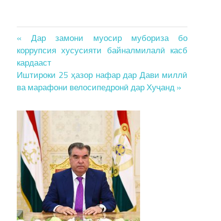
Post
« Дар замони муосир мубориза бо
коррупсия хусусияти байналмилалӣ касб
navigation
кардааст
Иштироки 25 ҳазор нафар дар Дави миллӣ
ва марафони велосипедронӣ дар Хуҷанд »