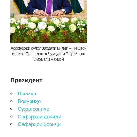
Асосгузори сулҳу Ваҳдати миллӣ – Пешвои
миллат Президенти Ҷумҳурии Тоҷикистон
Эмомалӣ Раҳмон
Президент
Паёмҳо
Вохӯриҳо
Суханрониҳо
Сафарҳои дохилӣ
Сафарҳои хориҷӣ