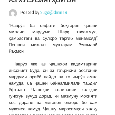
АЗ ХУСУСИЯТҲОИ ОН
Posted by
Sugd@dmin19
“Наврўз ба сифати беҳтарин ҷашни
миллии мардуми Шарқ таҳаммул,
ҳамбастагӣ ва сулҳро тарғиб менамояд”.
Пешвои миллат муҳтарам Эмомалӣ
Раҳмон.
Наврӯз яке аз ҷашнҳои қадимтарини
инсоният буда, он аз таърихии бостонии
мардуми ориёӣ пайдо ва то имрӯз амал
намуда, ба ҷашни байналмилалӣ табдил
ёфтааст. Ҷашнҳои солинавии халқҳои
гуногун вуҷуд дорад, ки мазмуну моҳияти
хос доранд ва метавон онҳоро бо ҳам
муқоиса намуд. Ҷашну маросимҳои халқу