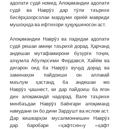
адолати судӣ номид. Алоқамандии адолати
судӣ ва Наврӯз дар тӯли таърихи
бисёрҳазорсолаи мардуми ориёӣ мавриди
мушоҳида ва ифтихори ҳуқуқшиносон аст.
Алоқамандии Наврӯз ва падидаи адолати
судӣ решаи амиқи таърихӣ дорад. Ҳарчанд
андешаи мутафаккирони бузурги тоҷик,
азҷумла Абулқосими Фирдавсӣ, Хайём ва
дигарон оид ба Наврӯз вуҷуд дорад ва
заминаҳои пайдоиши он аллакай
маълум ҳастанд, ба андешаи мо
Наврӯз ҷашнест, ки дар пайдоиш ба ягон
дин алоқамандӣ надорад. Вале таърихи
минбаъдаи Наврӯз баёнгари алоқаманд
намудани он бо дини Зардушт ва ислом аст.
Дар кишварҳои мусалмоннишин Наврӯз
дар баробари «ҳафтсин»у «ҳафт