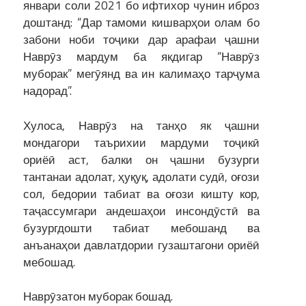
январи соли 2021 бо ифтихор чунин иброз
доштанд: “Дар тамоми кишварҳои олам бо
забони ноби тоҷики дар арафаи ҷашни
Наврӯз мардум ба якдигар “Наврӯз
муборак” мегӯянд ва ин калимаҳо тарҷума
надорад”.
Хулоса, Наврӯз на танҳо як ҷашни
мондагори таърихии мардуми тоҷикӣ
ориёӣ аст, балки он ҷашни бузурги
тантанаи адолат, ҳуқуқ, адолати судӣ, оғози
сол, бедории табиат ва оғози кишту кор,
таҷассумгари андешаҳои инсондӯстӣ ва
бузургдошти табиат мебошанд ва
анъанаҳои давлатдории гузаштагони ориёӣ
мебошад.
Наврӯзатон муборак бошад.