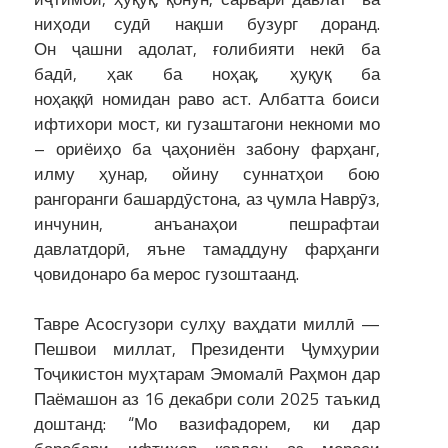
ниҳоди судӣ нақши бузург доранд.
Он ҷашни адолат, ғолибияти некӣ ба
бадӣ, ҳак ба ноҳақ, ҳуқуқ ба
ноҳаққӣ номидан раво аст. Албатта боиси
ифтихори мост, ки гузаштагони некноми мо
– ориёиҳо ба ҷаҳониён забону фарҳанг,
илму ҳунар, ойину суннатҳои бою
рангоранги башардӯстона, аз ҷумла Наврӯз,
инчунин, анъанаҳои пешрафтаи
давлатдорӣ, яъне тамаддуну фарҳанги
ҷовидонаро ба мерос гузоштаанд.
Тавре Асосгузори сулҳу ваҳдати миллӣ —
Пешвои миллат, Президенти Ҷумҳурии
Тоҷикистон муҳтарам Эмомалӣ Раҳмон дар
Паёмашон аз 16 декабри соли 2025 таъкид
доштанд: “Мо вазифадорем, ки дар