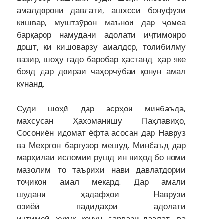
амалдорони давлатӣ, ашхоси бонуфузи
кишвар, муштзӯрон маънои дар ҷомеа
барқарор намудани адолати иҷтимоиро
дошт, ки кишоварзу амалдор, толибилму
вазир, шоҳу гадо баробар ҳастанд, ҳар яке
бояд дар доираи чаҳорчӯбаи қонун амал
кунанд.
Суди шоҳӣ дар асрҳои минбаъда,
махсусан Ҳахоманишу Паҳлавиҳо,
Сосониён идомат ёфта асосан дар Наврӯз
ва Меҳргон баргузор мешуд. Минбаъд дар
марҳилаи исломии рушд ин ниҳод бо номи
мазолим то таърихи нави давлатдории
тоҷикон амал мекард. Дар амали
шудани ҳадафҳои Наврӯзи
ориёӣ падидаҳои адолати
иҷтимоӣ, ҳуқуқ, қонун, сарвари давлат ва