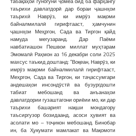
табақаҳои гуногуни ҷомеа оид ба фарҳангу
таърихи давлатдорӣ дар бораи ҷашнҳои
таърихӣ Наврӯз, ки имрӯз мақоми
байналмилалӣ гирифтааст, ҳамчунин
ҷашнҳои Меҳргон, Сада ва Тиргон қайд
намуда мегузаранд. Дар Паёми
навбатиашон Пешвои миллат муҳтарам
Эмомалӣ Раҳмон аз 16 декабри соли 2025
махсус таъкид доштанд: “Воқеан, Наврӯз, ки
имрӯз мақоми байналмилалӣ гирифтааст,
Меҳргон, Сада ва Тиргон, ки таҷассумгари
андешаҳои инсондӯстӣ ва бузургдошти
табиат мебошанд ва анъанаҳои
давлатдории гузаштагони ориёии мо, ки дар
таърихи башарият нақши мондагору
таъсиргузор бозидаанд, асоси ҳувият ва
асолати мо – тоҷикон мебошанд. Бинобар
ин, ба Ҳукумати мамлакат ва Мақомоти