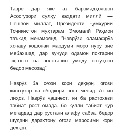
Тавре дар яке аз баромадҳояшон
Асосгузори сулҳу ваҳдати миллӣ —
Пешвои миллат, Президенти Ҷумҳурии
Тоҷикистон муҳтарам Эмомалӣ Раҳмон
таъкид менамоянд: “Наврўзи оламафрўз
хонаву кошонаи мардуми моро нуру зиё
мебахшад, дар вуҷуди одамон поктарин
эҳсосот ва волотарин умеду орзуҳоро
бедор месозад”.
Наврӯз ба оғози кори деҳқон, оғози
киштукор ва ободкорӣ рост меояд. Аз ин
лиҳоз, Наврӯз ҷашнест, ки ба растохези
табиат рост омада, бо кулли табиат ҷур
мегардад дар рустани алафу сабза, бедор
шудани дарахтону оғози маросими кори
деҳқон.