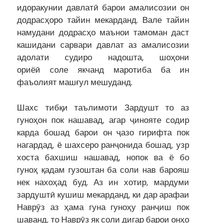
идоракунии давлатӣ барои амалисозии он
додрасҳоро тайин мекарданд. Вале тайин
намудани додрасҳо маънои тамоман даст
кашидани сарвари давлат аз амалисозии
адолати судиро надошта, шоҳони
ориёӣ соле якчанд маротиба ба ин
фаъолият машғул мешуданд.
Шахс тибқи таълимоти Зардушт то аз
гуноҳон пок нашавад, агар ҷинояте содир
карда бошад барои он ҷазо гирифта пок
нагардад, ё шахсеро ранҷонида бошад, узр
хоста бахшиш нашавад, нопок ва ё бо
гуноҳ қадам гузоштан ба соли нав барояш
нек нахоҳад буд. Аз ин хотир, мардуми
зардуштӣ кушиш мекарданд, ки дар арафаи
Наврӯз аз ҳама гуна гуноҳу ранҷиш пок
шаванд, то Наврӯз як соли дигар барои онҳо