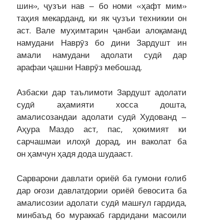
шин», ҷузъи нав – бо номи «ҳафт мим»
таҳия мекарданд, ки як ҷузъи техникии он
аст. Вале муҳимтарин ҷанбаи алоқаманд
намудани Наврӯз бо дини Зардушт ин
амали намудани адолати судӣ дар
арафаи ҷашни Наврӯз мебошад.
Азбаски дар таълимоти Зардушт адолати
судӣ аҳамияти хосса дошта,
амалисозандаи адолати судӣ Худованд –
Аҳура Маздо аст, пас, ҳокимият ки
сарчашмаи илоҳӣ дорад, ин ваколат ба
он ҳамчун ҳадя дода шудааст.
Сарварони давлати ориёӣ ба гумони ғолиб
дар оғози давлатдории ориёӣ бевосита ба
амалисозии адолати судӣ машғул гардида,
минбаъд бо мураккаб гардидани масоили