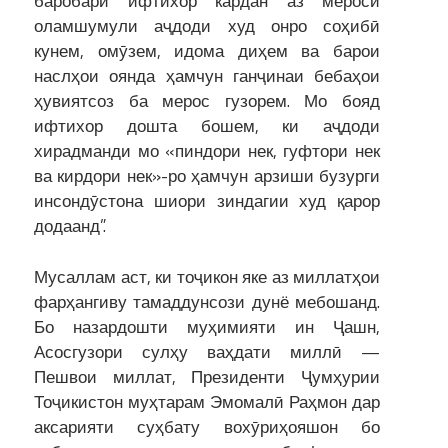
баробари ифтихор кардан аз мероси
оламшумули аҷдоди худ онро соҳибӣ
кунем, омӯзем, идома диҳем ва барои
наслҳои оянда ҳамчун ганҷинаи бебаҳои
ҳувиятсоз ба мерос гузорем. Мо бояд
ифтихор дошта бошем, ки аҷдоди
хирадманди мо «пиндори нек, гуфтори нек
ва кирдори нек»-ро ҳамчун арзиши бузурги
инсондӯстона шиори зиндагии худ қарор
додаанд”.
Мусаллам аст, ки тоҷикон яке аз миллатҳои
фарҳангиву тамаддунсози дунё мебошанд.
Бо назардошти муҳимияти ин Ҷашн,
Асосгузори сулҳу ваҳдати миллӣ —
Пешвои миллат, Президенти Ҷумҳурии
Тоҷикистон муҳтарам Эмомалӣ Раҳмон дар
аксарияти суҳбату вохӯриҳояшон бо