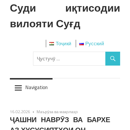
Skip
Суди иқтисодии
to
content
вилояти Суғд
Тоҷикӣ
Русский
Navigation
16.02.2026
Маърӯза ва мақолаҳо
ҶАШНИ НАВРӮЗ ВА БАРХЕ