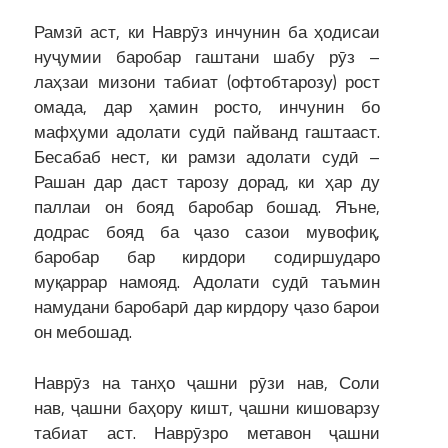
Рамзӣ аст, ки Наврӯз инчунин ба ҳодисаи
нуҷумии баробар гаштани шабу рӯз –
лаҳзаи мизони табиат (офтобтарозу) рост
омада, дар ҳамин росто, инчунин бо
мафҳуми адолати судӣ пайванд гаштааст.
Бесабаб нест, ки рамзи адолати судӣ –
Рашан дар даст тарозу дорад, ки ҳар ду
паллаи он бояд баробар бошад. Яъне,
додрас бояд ба ҷазо сазои мувофиқ,
баробар бар кирдори содиршударо
муқаррар намояд. Адолати судӣ таъмин
намудани баробарӣ дар кирдору ҷазо барои
он мебошад.
Наврӯз на танҳо ҷашни рӯзи нав, Соли
нав, ҷашни баҳору кишт, ҷашни кишоварзу
табиат аст. Наврӯзро метавон ҷашни