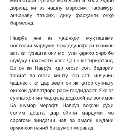
миллатҳои гуногун махсусияти хоси худро
доранд, ки аз ҷашну маросим, тафаккур,
анъанаву таърих, дину фарҳанги онҳо
бармеояд.
Наврўз яке аз ҷашнҳои муҳташами
бостонии мардуми тамаддунофари тоҷикон
аст, ки гузаштагони мо тули қарнҳо онро бо
шукўҳу шаҳомати хоса ҷашн мегирифтанд.
Бо он ки Наврўз иди оғози сол, бедории
табиат ва оғози кишту кор аст, инчунин
ҷашнест, ки дар аёми он як қатор суннату
оинҳои давлатдорӣ расм гардидааст. Яке аз
суннатҳои ин марҳила додхоҳӣ аз золимон
ба шумор мерафт. Наврўз воқеан рўҳи
солим дошта, дар ойини мардуми мо
сароғози зиндагии нав ва амалӣ шудани
ормонҳои наҷиб ба шумор меравад.