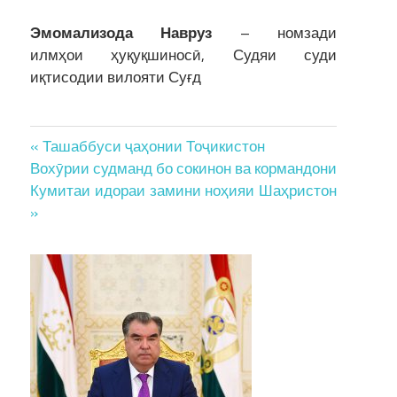
Эмомализода Навруз
– номзади
илмҳои ҳуқуқшиносӣ, Судяи суди
иқтисодии вилояти Суғд
Post
« Ташаббуси ҷаҳонии Тоҷикистон
Вохӯрии судманд бо сокинон ва кормандони
navigation
Кумитаи идораи замини ноҳияи Шаҳристон
»