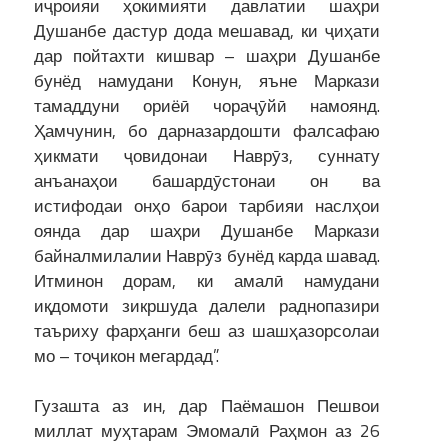
иҷроияи ҳокимияти давлатии шаҳри
Душанбе дастур дода мешавад, ки ҷиҳати
дар пойтахти кишвар – шаҳри Душанбе
бунёд намудани Конун, яъне Маркази
тамаддуни ориёӣ чораҷӯйӣ намоянд.
Ҳамчунин, бо дарназардошти фалсафаю
ҳикмати ҷовидонаи Наврӯз, суннату
анъанаҳои башардӯстонаи он ва
истифодаи онҳо барои тарбияи наслҳои
оянда дар шаҳри Душанбе Маркази
байналмилалии Наврӯз бунёд карда шавад.
Итминон дорам, ки амалӣ намудани
иқдомоти зикршуда далели раднопазири
таъриху фарҳанги беш аз шашҳазорсолаи
мо – тоҷикон мегардад”.
Гузашта аз ин, дар Паёмашон Пешвои
миллат муҳтарам Эмомалӣ Раҳмон аз 26