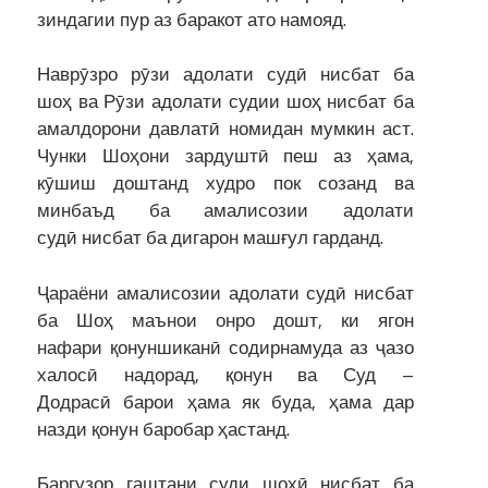
зиндагии пур аз баракот ато намояд.
Наврӯзро рӯзи адолати судӣ нисбат ба
шоҳ ва Рӯзи адолати судии шоҳ нисбат ба
амалдорони давлатӣ номидан мумкин аст.
Чунки Шоҳони зардуштӣ пеш аз ҳама,
кӯшиш доштанд худро пок созанд ва
минбаъд ба амалисозии адолати
судӣ нисбат ба дигарон машғул гарданд.
Ҷараёни амалисозии адолати судӣ нисбат
ба Шоҳ маънои онро дошт, ки ягон
нафари қонуншиканӣ содирнамуда аз ҷазо
халосӣ надорад, қонун ва Суд –
Додрасӣ барои ҳама як буда, ҳама дар
назди қонун баробар ҳастанд.
Баргузор гаштани суди шоҳӣ нисбат ба