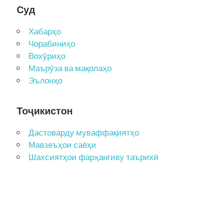
Суд
Хабарҳо
Чорабиниҳо
Вохӯриҳо
Маърӯза ва мақолаҳо
Эълонҳо
Тоҷикистон
Дастоварду муваффақиятҳо
Мавзеъҳои саёҳи
Шахсиятҳои фарҳангиву таърихӣ