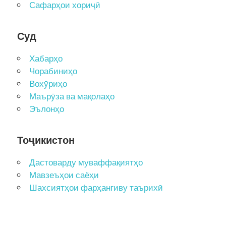
Сафарҳои хориҷӣ
Суд
Хабарҳо
Чорабиниҳо
Вохӯриҳо
Маърӯза ва мақолаҳо
Эълонҳо
Тоҷикистон
Дастоварду муваффақиятҳо
Мавзеъҳои саёҳи
Шахсиятҳои фарҳангиву таърихӣ