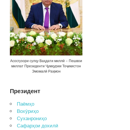
Асосгузори сулҳу Ваҳдати миллӣ – Пешвои
миллат Президенти Ҷумҳурии Тоҷикистон
Эмомалӣ Раҳмон
Президент
Паёмҳо
Вохӯриҳо
Суханрониҳо
Сафарҳои дохилӣ