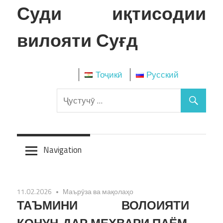
Skip
Суди иқтисодии
to
content
вилояти Суғд
Тоҷикӣ
Русский
Navigation
11.02.2026
Маърӯза ва мақолаҳо
ТАЪМИНИ ВОЛОИЯТИ