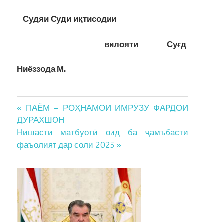
Судяи
С
уди иқтисодии
вилояти Суғд
Ниёззода М.
Post
« ПАЁМ – РОҲНАМОИ ИМРӮЗУ ФАРДОИ
ДУРАХШОН
navigation
Нишасти матбуотӣ оид ба ҷамъбасти
фаъолият дар соли 2025 »