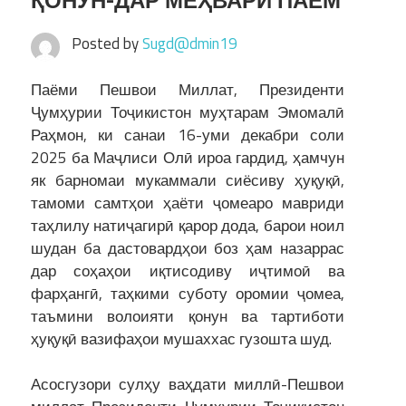
ҚОНУН-ДАР МЕҲВАРИ ПАЁМ
Posted by
Sugd@dmin19
Паёми Пешвои Миллат, Президенти
Ҷумҳурии Тоҷикистон муҳтарам Эмомалӣ
Раҳмон, ки санаи 16-уми декабри соли
2025 ба Маҷлиси Олӣ ироа гардид, ҳамчун
як барномаи мукаммали сиёсиву ҳуқуқӣ,
тамоми самтҳои ҳаёти ҷомеаро мавриди
таҳлилу натиҷагирӣ қарор дода, барои ноил
шудан ба дастовардҳои боз ҳам назаррас
дар соҳаҳои иқтисодиву иҷтимоӣ ва
фарҳангӣ, таҳкими суботу оромии ҷомеа,
таъмини волоияти қонун ва тартиботи
ҳуқуқӣ вазифаҳои мушаххас гузошта шуд.
Асосгузори сулҳу ваҳдати миллӣ-Пешвои