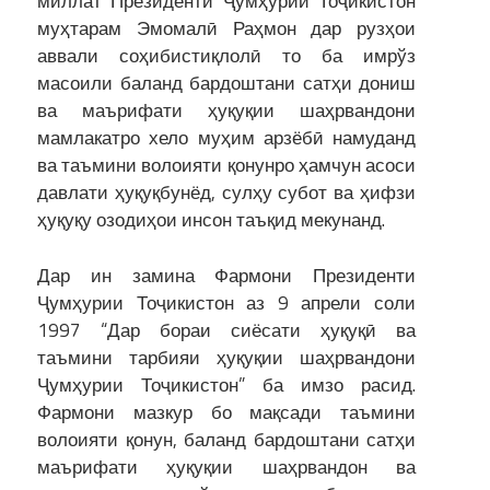
миллат Президенти Ҷумҳурии Тоҷикистон
муҳтарам Эмомалӣ Раҳмон дар рузҳои
аввали соҳибистиқлолӣ то ба имрўз
масоили баланд бардоштани сатҳи дониш
ва маърифати ҳуқуқии шаҳрвандони
мамлакатро хело муҳим арзёбӣ намуданд
ва таъмини волоияти қонунро ҳамчун асоси
давлати ҳуқуқбунёд, сулҳу субот ва ҳифзи
ҳуқуқу озодиҳои инсон таъқид мекунанд.
Дар ин замина Фармони Президенти
Ҷумҳурии Тоҷикистон аз 9 апрели соли
1997 “Дар бораи сиёсати ҳуқуқӣ ва
таъмини тарбияи ҳуқуқии шаҳрвандони
Ҷумҳурии Тоҷикистон” ба имзо расид.
Фармони мазкур бо мақсади таъмини
волоияти қонун, баланд бардоштани сатҳи
маърифати ҳуқуқии шаҳрвандон ва