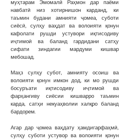
муҳтарам Эмомалӣ Раҳмон дар паёми
навбатӣ низ хотирнишон карданд, ки
таъмин будани амнияти ҷомеа, суботи
сиёсӣ, сулҳу ваҳдат ва волоияти қонун
кафолати рушди устувори иқтисодиву
иҷтимоӣ ва баланд гардидани сатҳу
сифати зиндагии мардуми кишвар
мебошад.
Маҳз сулҳу субот, амнияту осоиш ва
волоияти қонун имкон дод, ки мо рушди
босуръати иқтисодиву иҷтимоӣ ва
фарҳангиву сиёсии кишварро таъмин
карда, сатҳи некуаҳволии халқро баланд
бардорем.
Агар дар ҷомеа ваҳдату ҳамдигарфаҳмӣ,
сулҳу суботи устувор ва волоияти қонун