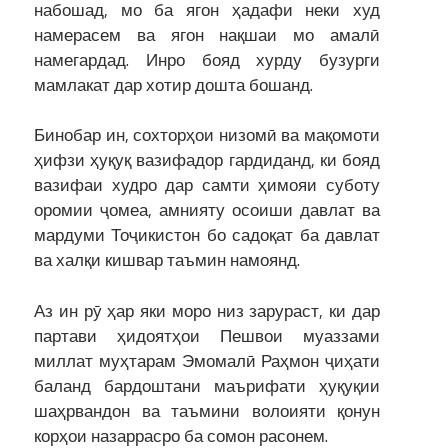
набошад, мо ба ягон ҳадафи неки худ
намерасем ва ягон нақшаи мо амалӣ
намегардад. Инро бояд хурду бузурги
мамлакат дар хотир дошта бошанд.
Бинобар ин, сохторҳои низомӣ ва мақомоти
ҳифзи ҳуқуқ вазифадор гардиданд, ки бояд
вазифаи худро дар самти ҳимояи суботу
оромии ҷомеа, амнияту осоиши давлат ва
мардуми Тоҷикистон бо садоқат ба давлат
ва халқи кишвар таъмин намоянд.
Аз ин рӯ ҳар яки моро низ зарураст, ки дар
партави ҳидоятҳои Пешвои муаззами
миллат муҳтарам Эмомалӣ Раҳмон ҷиҳати
баланд бардоштани маърифати ҳуқуқии
шаҳрвандон ва таъмини волоияти қонун
корҳои назаррасро ба сомон расонем.