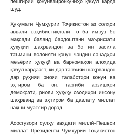
пешгирии қонунвайронкуниҳо қабул карда
шуд.
Ҳукумати Ҷумҳурии Тоҷикистон аз солҳои
аввали соҳибистиқлолӣ то ба имрӯз бо
мақсади баланд бардоштани маърифати
ҳуқуқии шаҳрвандон ва бо ин васила
таъмини волоияти қонун чандин санадҳои
меъёрии ҳуқуқӣ ва барномаҳои алоҳида
қабул кардааст, ки дар тарбияи шаҳрвандон
дар руҳияи риояи талаботҳои қонун ва
эҳтиром ба он, тарғиби арзишҳои
демократӣ, риояи ҳуқуқу озодиҳои инсону
шаҳрванд ва эҳтиром ба давлату миллат
нақши муассир дорад.
Асосгузори сулҳу ваҳдати миллӣ-Пешвои
миллат Президенти Ҷумҳурии Тоҷикистон