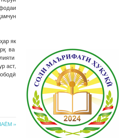
ифодаи
ҳамчун
ҳар як
арқ ва
улияти
р аст,
 ободӣ
АЁМ »