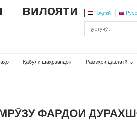
и вилояти
Тоҷикӣ
Рус
даҳо
Қабули шаҳрвандон
Рамзҳои давлатӣ
ИМРӮЗУ ФАРДОИ ДУРАХ