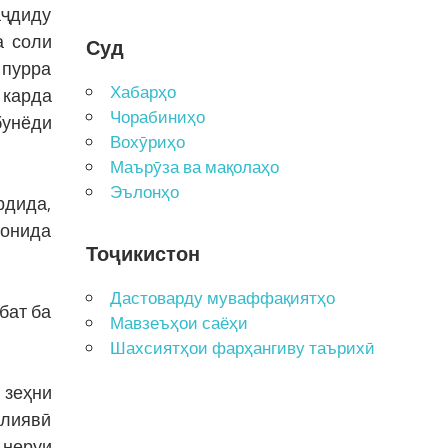
аҷдиду
а соли
Суд
 пурра
Хабарҳо
 карда
Чорабиниҳо
бунёди
Вохӯриҳо
Маърӯза ва мақолаҳо
Эълонҳо
рдида,
сонида
Тоҷикистон
Дастоварду муваффақиятҳо
бат ба
Мавзеъҳои саёҳи
Шахсиятҳои фарҳангиву таърихӣ
 зеҳни
олиявӣ
 неруи