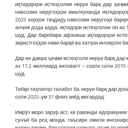
иқтидорҳои истеҳсолии неруи барқ дар ҳаҷм
навсозии неругоҳҳои амалкунанда иқтидорҳо
2025 корҳои таҷдиду навсозии неругоҳи барқ
анҷом дода шуда, иқтидори истеҳсолии он аз 1
шуд. Дар баробари афзоиши иқтидорҳои исте
зеристгоҳҳои нави барқӣ ва хатҳои интиқоли б
Дар ин давра ҳаҷми истеҳсоли неруи барқ дар 
аз 17,2 миллиард киловатт – соати соли 2015
шуд.
Тибқи таҳлилҳо талабот ба неруи барқ дар дох
соли 2025-ум 31 фоиз зиёд мегардад.
Имрӯз моро зарур аст, ки раванди идоракунии
сунъӣ ба роҳ монда, таъсири омили инсонир
коҳиш диҳем. Дар солҳои гузашта, яъне то ҷор