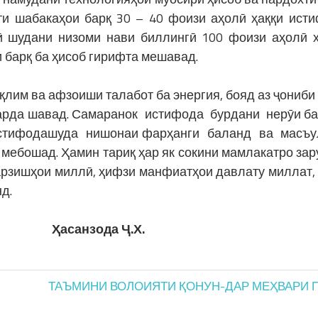
ти шабакаҳои барқ 30 – 40 фоизи аҳолӣ ҳаққи ист
ӣ шудани низоми нави биллингӣ 100 фоизи аҳолӣ 
 барқ ба ҳисоб гирифта мешавад.
қлим ва афзоиши талабот ба энергия, бояд аз ҷониби 
карда шавад. Самаранок истифода бурдани нерӯи б
 истифодашуда нишонаи фарҳанги баланд ва масъ
ебошад. Ҳамин тариқ ҳар як сокини мамлакатро зару
арзишҳои миллӣ, ҳифзи манфиатҳои давлату миллат,
д.
ғд Ҳасанзода Ҷ.Х.
ТАЪМИНИ ВОЛОИЯТИ ҚОНУН-ДАР МЕҲВАРИ П