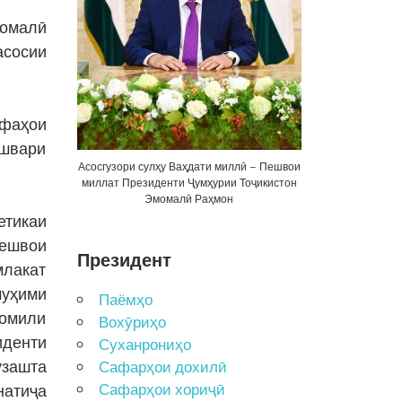
момалӣ
асосии
ифаҳои
ишвари
Асосгузори сулҳу Ваҳдати миллӣ – Пешвои
миллат Президенти Ҷумҳурии Тоҷикистон
Эмомалӣ Раҳмон
етикаи
Пешвои
Президент
млакат
муҳими
Паёмҳо
комили
Вохӯриҳо
иденти
Суханрониҳо
узашта
Сафарҳои дохилӣ
Сафарҳои хориҷӣ
натиҷа