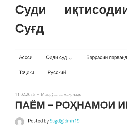
Skip
Суди иқтисоди
to
content
Суғд
Асосӣ
Оиди суд
Баррасии парван
Тоҷикӣ
Русский
11.02.2026
Маърӯза ва мақолаҳо
ПАЁМ – РОҲНАМОИ 
Posted by
Sugd@dmin19