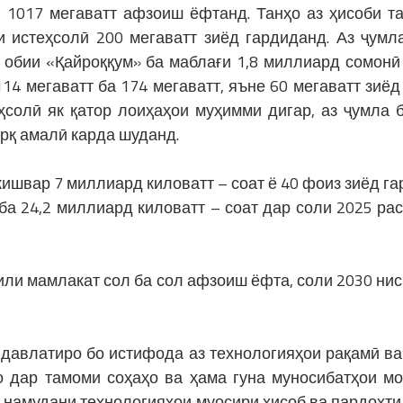
и 1017 мегаватт афзоиш ёфтанд. Танҳо аз ҳисоби т
и истеҳсолӣ 200 мегаватт зиёд гардиданд. Аз ҷумл
и обии «Қайроққум» ба маблағи 1,8 миллиард сомонӣ
14 мегаватт ба 174 мегаватт, яъне 60 мегаватт зиёд
ҳсолӣ як қатор лоиҳаҳои муҳимми дигар, аз ҷумла 
арқ амалӣ карда шуданд.
кишвар 7 миллиард киловатт – соат ё 40 фоиз зиёд га
 ба 24,2 миллиард киловатт – соат дар соли 2025 ра
или мамлакат сол ба сол афзоиш ёфта, соли 2030 нис
 давлатиро бо истифода аз технологияҳои рақамӣ ва
о дар тамоми соҳаҳо ва ҳама гуна муносибатҳои м
ӣ намудани технологияҳои муосири ҳисоб ва пардохти