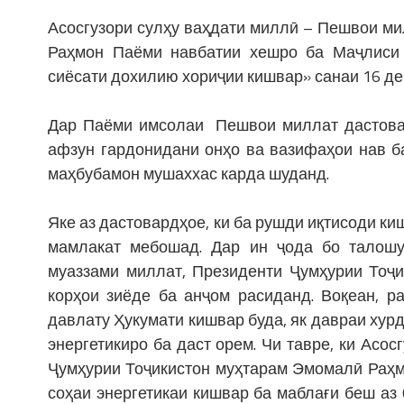
Асосгузори сулҳу ваҳдати миллӣ – Пешвои м
Раҳмон Паёми навбатии хешро ба Маҷлиси 
сиёсати дохилию хориҷии кишвар» санаи 16 де
Дар Паёми имсолаи Пешвои миллат дастовар
афзун гардонидани онҳо ва вазифаҳои нав б
маҳбубамон мушаххас карда шуданд.
Яке аз дастовардҳое, ки ба рушди иқтисоди ки
мамлакат мебошад. Дар ин ҷода бо талошу
муаззами миллат, Президенти Ҷумҳурии Тоҷ
корҳои зиёде ба анҷом расиданд. Воқеан, р
давлату Ҳукумати кишвар буда, як давраи хурд
энергетикиро ба даст орем. Чи тавре, ки Асо
Ҷумҳурии Тоҷикистон муҳтарам Эмомалӣ Раҳм
соҳаи энергетикаи кишвар ба маблағи беш аз