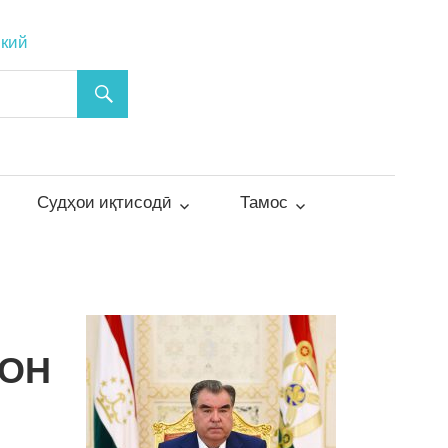
ский
Судҳои иқтисодӣ
Тамос
ШОН