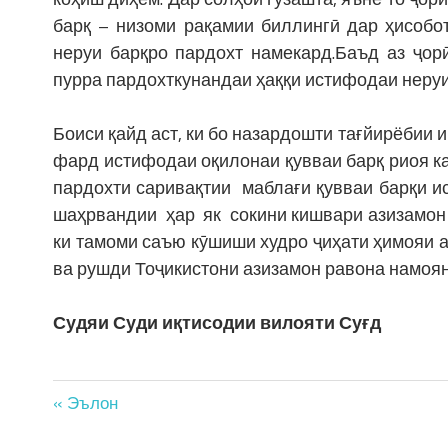
барқ – низоми рақамии биллингӣ дар ҳисобо
неруи барқро пардохт намекард.Баъд аз ҷор
пурра пардохткунандаи ҳаққи истифодаи неруи
Боиси қайд аст, ки бо назардошти тағйирёбии и
фард истифодаи оқилонаи қувваи барқ риоя 
пардохти саривақтии маблағи қувваи барқи
шаҳрвандии ҳар як сокини кишвари азизамон м
ки тамоми саъю кӯшиши худро ҷиҳати ҳимояи 
ва рушди Тоҷикистони азизамон равона намоян
Судяи Суди иқтисодии вилояти Су
Post
« Эълон
navigation