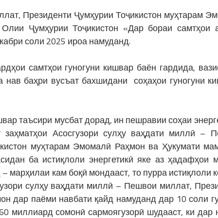
иллат, Президенти Ҷумҳурии Тоҷикистон муҳтарам Э
Олии Ҷумҳурии Тоҷикистон «Дар бораи самтҳои 
кабри соли 2025 ироа намуданд.
дҳои самтҳои гуногуни кишвар баён гардида, ваз
а нав баҳри вусъат бахшидани соҳаҳои гуногуни к
швар таъсири мусбат дорад, ин пешравии соҳаи энерг
 заҳматҳои Асосгузори сулҳу ваҳдати миллӣ – 
икистон муҳтарам Эмомалӣ Раҳмон ва Ҳукумати ма
асидан ба истиқлоли энергетикӣ яке аз ҳадафҳои 
 – марҳилаи кам боқӣ мондааст, то пурра истиқлоли 
сгузори сулҳу ваҳдати миллӣ – Пешвои миллат, През
он дар паёми навбати қайд намуданд дар 10 соли г
 60 миллиард сомонӣ сармоягузорӣ шудааст, ки дар 