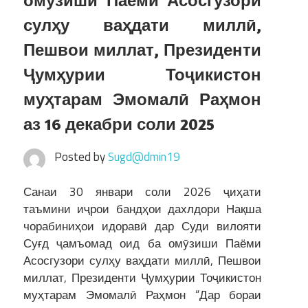
омӯзиши Паёми Асосгузори
сулҳу ваҳдати миллӣ,
Пешвои миллат, Президенти
Ҷумҳурии Тоҷикистон
муҳтарам Эмомалӣ Раҳмон
аз 16 декабри соли 2025
Posted by
Sugd@dmin19
Санаи 30 январи соли 2026 ҷиҳати
таъмини иҷрои бандҳои дахлдори Нақша
чорабиниҳои идоравӣ дар Суди вилояти
Суғд ҷамъомад оид ба омӯзиши Паёми
Асосгузори сулҳу ваҳдати миллӣ, Пешвои
миллат, Президенти Ҷумҳурии Тоҷикистон
муҳтарам Эмомалӣ Раҳмон “Дар бораи