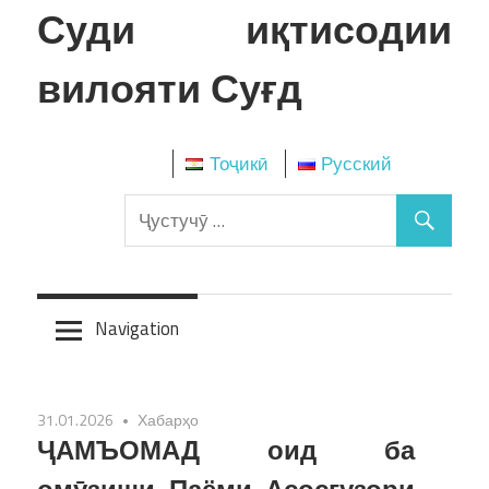
Skip
Суди иқтисодии
to
content
вилояти Суғд
Тоҷикӣ
Русский
Navigation
31.01.2026
Хабарҳо
ҶАМЪОМАД оид ба