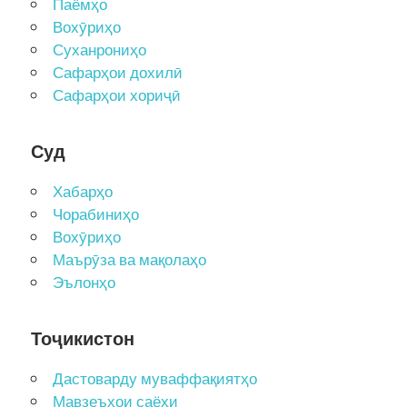
Паёмҳо
Вохӯриҳо
Суханрониҳо
Сафарҳои дохилӣ
Сафарҳои хориҷӣ
Суд
Хабарҳо
Чорабиниҳо
Вохӯриҳо
Маърӯза ва мақолаҳо
Эълонҳо
Тоҷикистон
Дастоварду муваффақиятҳо
Мавзеъҳои саёҳи