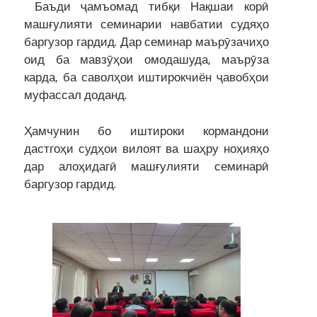
Баъди ҷамъомад тибқи Нақшаи корӣ
машғулияти семинарии навбатии судяҳо
баргузор гардид. Дар семинар маърӯзачиҳо
оид ба мавзӯҳои омодашуда, маърӯза
карда, ба саволҳои иштирокчиён ҷавобҳои
муфассал доданд.
Ҳамчунин бо иштироки кормандони
дастгоҳи судҳои вилоят ва шаҳру ноҳияҳо
дар алоҳидагӣ машғулияти семинарӣ
баргузор гардид.