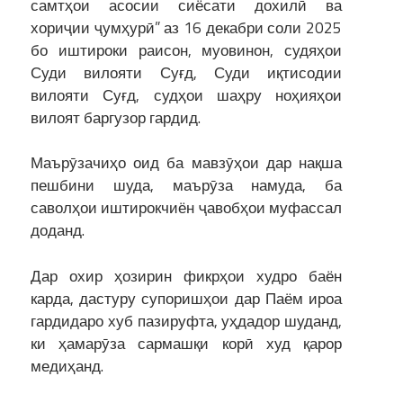
самтҳои асосии сиёсати дохилӣ ва
хориҷии ҷумҳурӣ” аз 16 декабри соли 2025
бо иштироки раисон, муовинон, судяҳои
Суди вилояти Суғд, Суди иқтисодии
вилояти Суғд, судҳои шаҳру ноҳияҳои
вилоят баргузор гардид.
Маърӯзачиҳо оид ба мавзӯҳои дар нақша
пешбини шуда, маърӯза намуда, ба
саволҳои иштирокчиён ҷавобҳои муфассал
доданд.
Дар охир ҳозирин фикрҳои худро баён
карда, дастуру супоришҳои дар Паём ироа
гардидаро хуб пазируфта, уҳдадор шуданд,
ки ҳамарӯза сармашқи корӣ худ қарор
медиҳанд.