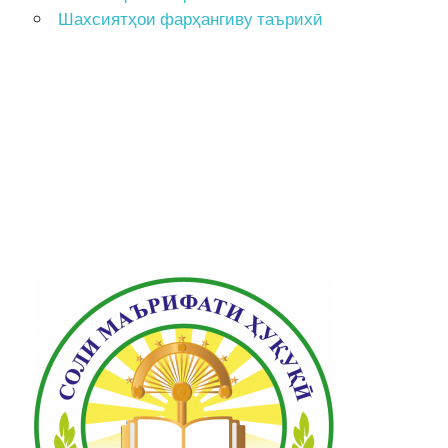
Шахсиятҳои фарҳангиву таърихӣ