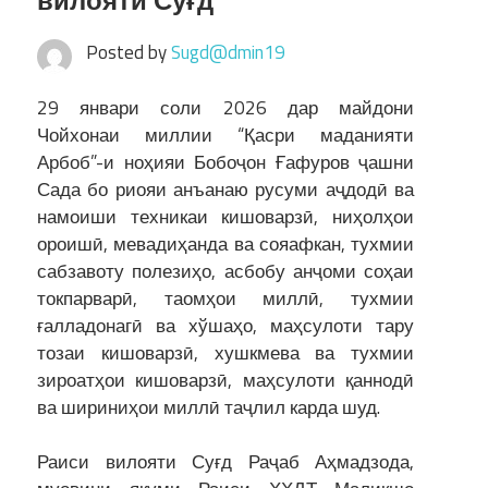
вилояти Суғд
Posted by
Sugd@dmin19
29 январи соли 2026 дар майдони
Чойхонаи миллии “Қасри маданияти
Арбоб”-и ноҳияи Бобоҷон Ғафуров ҷашни
Сада бо риояи анъанаю русуми аҷдодӣ ва
намоиши техникаи кишоварзӣ, ниҳолҳои
ороишӣ, мевадиҳанда ва сояафкан, тухмии
сабзавоту полезиҳо, асбобу анҷоми соҳаи
токпарварӣ, таомҳои миллӣ, тухмии
ғалладонагӣ ва хўшаҳо, маҳсулоти тару
тозаи кишоварзӣ, хушкмева ва тухмии
зироатҳои кишоварзӣ, маҳсулоти қаннодӣ
ва шириниҳои миллӣ таҷлил карда шуд.
Раиси вилояти Суғд Раҷаб Аҳмадзода,