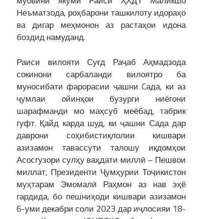
муовини якуми Раиси ҲХДТ Маликшо
Неъматзода, роҳбарони ташкилоту идораҳо
ва дигар меҳмонон аз растаҳои идона
боздид намуданд.
Раиси вилояти Суғд Раҷаб Аҳмадзода
сокинони сарбаланди вилоятро ба
муносибати фарорасии ҷашни Cада, ки аз
ҷумлаи ойинҳои бузурги ниёгони
шарафманди мо маҳсуб меёбад, табрик
гуфт. Қайд карда шуд, ки ҷашни Сада дар
даврони соҳибистиқлолии кишвари
азизамон тавассути талошу иқдомҳои
Асосгузори сулҳу ваҳдати миллӣ – Пешвои
миллат, Президенти Ҷумҳурии Тоҷикистон
муҳтарам Эмомалӣ Раҳмон аз нав эҳё
гардида, бо пешниҳоди кишвари азизамон
6-уми декабри соли 2023 дар иҷлосияи 18-