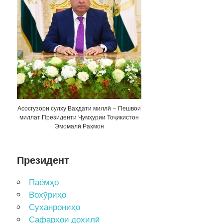
Асосгузори сулҳу Ваҳдати миллӣ – Пешвои
миллат Президенти Ҷумҳурии Тоҷикистон
Эмомалӣ Раҳмон
Президент
Паёмҳо
Вохӯриҳо
Суханрониҳо
Сафарҳои дохилӣ