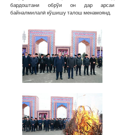
бардоштани обрўи он дар арсаи
байналмилалӣ кўшишу талош менамоянд.