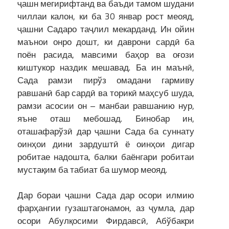
ҷашн мегирифтанд ва баъди тамом шудани
чиллаи калон, ки ба 30 январ рост меояд,
ҷашни Садаро таҷлил мекарданд. Ин ойин
маънои онро дошт, ки даврони сардӣ ба
поён расида, мавсими баҳор ва оғози
киштукор наздик мешавад. Ба ин маънӣ,
Сада рамзи пирўз омадани гармиву
равшанӣ бар сардӣ ва торикӣ маҳсуб шуда,
рамзи асосии он – манбаи равшанию нур,
яъне оташ мебошад. Бинобар ин,
оташафарўзӣ дар ҷашни Сада ба суннату
оинҳои дини зардуштӣ ё оинҳои дигар
робитае надошта, балки баёнгари робитаи
мустақим ба табиат ба шумор меояд.
Дар бораи ҷашни Сада дар осори илмию
фарҳангии гузаштагонамон, аз ҷумла, дар
осори Абулқосими Фирдавсӣ, Абўбакри