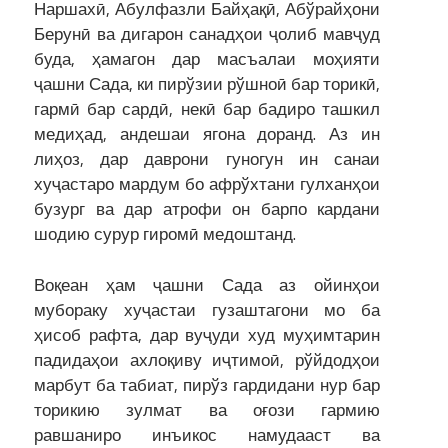
Наршахӣ, Абулфазли Байҳақӣ, Абўрайҳони
Берунӣ ва дигарон санадҳои ҷолиб мавҷуд
буда, ҳамагон дар масъалаи моҳияти
ҷашни Сада, ки пирўзии рўшноӣ бар торикӣ,
гармӣ бар сардӣ, некӣ бар бадиро ташкил
медиҳад, андешаи ягона доранд. Аз ин
лиҳоз, дар даврони гуногун ин санаи
хуҷастаро мардум бо афрўхтани гулханҳои
бузург ва дар атрофи он барпо кардани
шодию сурур гиромӣ медоштанд.
Воқеан ҳам ҷашни Сада аз ойинҳои
мубораку хуҷастаи гузаштагони мо ба
ҳисоб рафта, дар вуҷуди худ муҳимтарин
падидаҳои ахлоқиву иҷтимоӣ, рўйдодҳои
марбут ба табиат, пирўз гардидани нур бар
торикию зулмат ва оғози гармию
равшаниро инъикос намудааст ва