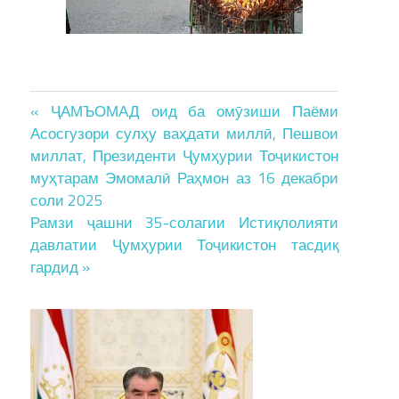
Post
« ҶАМЪОМАД оид ба омӯзиши Паёми
Асосгузори сулҳу ваҳдати миллӣ, Пешвои
navigation
миллат, Президенти Ҷумҳурии Тоҷикистон
муҳтарам Эмомалӣ Раҳмон аз 16 декабри
соли 2025
Рамзи ҷашни 35-солагии Истиқлолияти
давлатии Ҷумҳурии Тоҷикистон тасдиқ
гардид »