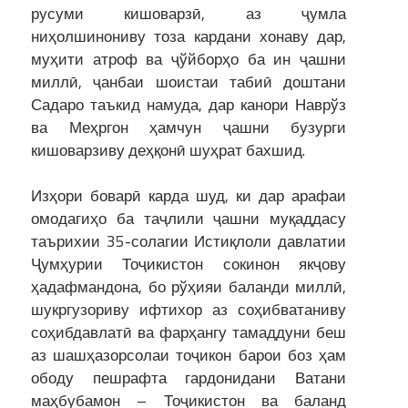
русуми кишоварзӣ, аз ҷумла
ниҳолшинониву тоза кардани хонаву дар,
муҳити атроф ва ҷўйборҳо ба ин ҷашни
миллӣ, ҷанбаи шоистаи табиӣ доштани
Садаро таъкид намуда, дар канори Наврўз
ва Меҳргон ҳамчун ҷашни бузурги
кишоварзиву деҳқонӣ шуҳрат бахшид.
Изҳори боварӣ карда шуд, ки дар арафаи
омодагиҳо ба таҷлили ҷашни муқаддасу
таърихии 35-солагии Истиқлоли давлатии
Ҷумҳурии Тоҷикистон сокинон якҷову
ҳадафмандона, бо рўҳияи баланди миллӣ,
шукргузориву ифтихор аз соҳибватаниву
соҳибдавлатӣ ва фарҳангу тамаддуни беш
аз шашҳазорсолаи тоҷикон барои боз ҳам
ободу пешрафта гардонидани Ватани
маҳбубамон – Тоҷикистон ва баланд