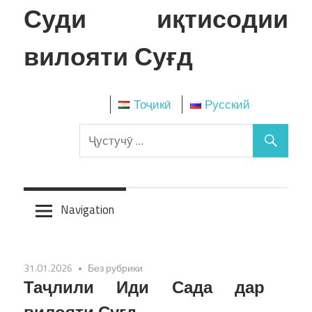
Skip
Суди иқтисодии
to
content
вилояти Суғд
Тоҷикӣ
Русский
Navigation
31.01.2026
Без рубрики
Таҷлили Иди Сада дар