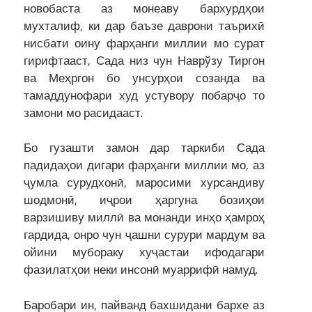
новобаста аз монеаву бархурдҳои
мухталиф, ки дар баъзе даврони таърихӣ
нисбати оину фарҳанги миллии мо сурат
гирифтааст, Сада низ чун Наврўзу Тиргон
ва Меҳргон бо унсурҳои созанда ва
тамаддунофари худ устувору побарҷо то
замони мо расидааст.
Бо гузашти замон дар таркиби Сада
падидаҳои дигари фарҳанги миллии мо, аз
ҷумла сурудхонӣ, маросими хурсандиву
шодмонӣ, иҷрои ҳаргуна бозиҳои
варзишиву миллӣ ва монанди инҳо ҳамроҳ
гардида, онро чун ҷашни сурури мардум ва
ойини мубораку хуҷастаи ифодагари
фазилатҳои неки инсонӣ муаррифӣ намуд.
Баробари ин, пайванд бахшидани бархе аз