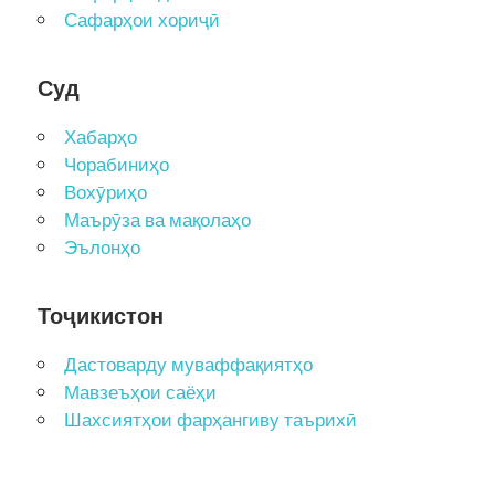
Сафарҳои хориҷӣ
Суд
Хабарҳо
Чорабиниҳо
Вохӯриҳо
Маърӯза ва мақолаҳо
Эълонҳо
Тоҷикистон
Дастоварду муваффақиятҳо
Мавзеъҳои саёҳи
Шахсиятҳои фарҳангиву таърихӣ