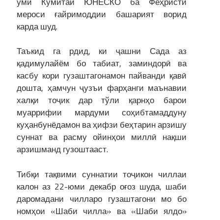
уми Кумитаи ЮНЕСКО ба Феҳристи
мероси ғайримоддии башарият ворид
карда шуд.
Таъкид га рдид, ки ҷашни Сада аз
қадимулайём бо табиат, заминдорӣ ва
касбу кори гузаштагонамон пайванди қавӣ
дошта, ҳамчун ҷузъи фарҳанги маънавии
халқи тоҷик дар тўли қарнҳо барои
муаррифии мардуми соҳибтамаддуну
куҳанбунёдамон ва ҳифзи беҳтарин арзишу
суннат ва расму ойинҳои миллӣ нақши
арзишманд гузоштааст.
Тибқи тақвими суннатии тоҷикон чиллаи
калон аз 22-юми декабр оғоз шуда, шаби
даромадани чилларо гузаштагони мо бо
номҳои «Шаби чилла» ва «Шаби ялдо»