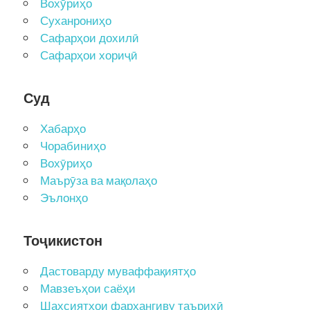
Вохӯриҳо
Суханрониҳо
Сафарҳои дохилӣ
Сафарҳои хориҷӣ
Суд
Хабарҳо
Чорабиниҳо
Вохӯриҳо
Маърӯза ва мақолаҳо
Эълонҳо
Тоҷикистон
Дастоварду муваффақиятҳо
Мавзеъҳои саёҳи
Шахсиятҳои фарҳангиву таърихӣ