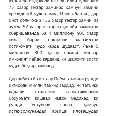
аҳолӣ бо озуқаворӣ ва пешгирии гуруснагӣ
75 ҳазор гектар заминро ҳамчун замини
президентӣ ҷудо намуд. Илова бар ин, дар
бист соли охир 138 ҳазор гектар замин, аз
ҷумла 52 ҳазор гектар аз ҳисоби заминҳои
обёришаванда ба 1 миллиону 400 ҳазор
оила барои сохтмони манзилҳои
истиқоматӣ ҷудо карда шудааст. Яъне 8
миллиону 800 ҳазор сокини кишвар
имконият пайдо карданд, ки шароити зисти
худро беҳтар намоянд.
Дар робита ба ин, дар Паём таъмини рушди
иқтисоди миллӣ таъкид гардид, ки татбиқи
ҳадафи стратегии саноатикунонии
босуръати кишвар имкон медиҳад, ки
рушди устувори саноат ҳамчун
истеҳсолкунандаи арзиши иловашудаи