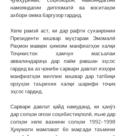
ҷумҳуриявӣ, соҳибкорон, намояндагони
намояндагии дипломатӣ ва воситаҳои
ахбори омма баргузор гардид.
Хеле рамзӣ аст, ки дар рафти суханронии
Президенти кишвар муҳтарам Эмомалӣ
Раҳмон мавқеи ҳимояи манфиатҳои халқи
Тоҷикистон ҳамчун масъалаи
аввалиндараҷа дар паём равшан эҳсос
гардид ва аз ҷониби сарвари давлат изҳори
манфиатҳои миллии кишвар дар татбиқи
орзуҳои таърихии халқи шарифи тоҷик
эҳсос гардид.
Сарвари давлат қайд намуданд, ки ҳанӯз
дар солҳои оғози соҳибистиқлолӣ, яъне дар
солҳои хеле вазнини солҳои 1992-1998
Ҳукумати мамлакат бо мақсади таъмини