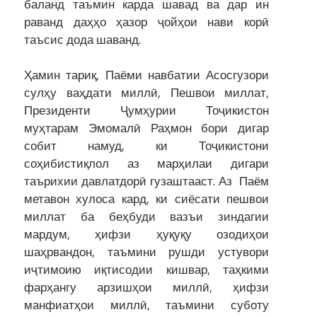
баланд таъмин карда шавад ва дар ин
раванд даҳҳо ҳазор ҷойҳои нави корӣ
таъсис дода шаванд.
Ҳамин тариқ, Паёми навбатии Асосгузори
сулҳу ваҳдати миллӣ, Пешвои миллат,
Президенти Ҷумҳурии Тоҷикистон
муҳтарам Эмомалӣ Раҳмон бори дигар
собит намуд, ки Тоҷикистони
соҳибистиқлол аз марҳилаи дигари
таърихии давлатдорӣ гузаштааст. Аз Паём
метавон хулоса кард, ки сиёсати пешвои
миллат ба беҳбуди вазъи зиндагии
мардум, ҳифзи ҳуқуқу озодиҳои
шаҳрвандон, таъмини рушди устувори
иҷтимоию иқтисодии кишвар, таҳкими
фарҳангу арзишҳои миллӣ, ҳифзи
манфиатҳои миллӣ, таъмини суботу