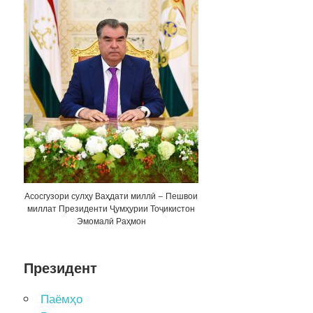
Асосгузори сулҳу Ваҳдати миллӣ – Пешвои
миллат Президенти Ҷумҳурии Тоҷикистон
Эмомалӣ Раҳмон
Президент
Паёмҳо