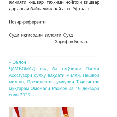
амнияти кишвар, таҳкими ҷойгоҳи кишвар
дар арсаи байналмилалӣ асос ёфтааст.
Нозир-референти
Суди иқтисодии вилояти Суғд
Зарифов Бежан.
Post
« Эълон
ҶАМЪОМАД оид ба омӯзиши Паёми
navigation
Асосгузори сулҳу ваҳдати миллӣ, Пешвои
миллат, Президенти Ҷумҳурии Тоҷикистон
муҳтарам Эмомалӣ Раҳмон аз 16 декабри
соли 2025 »