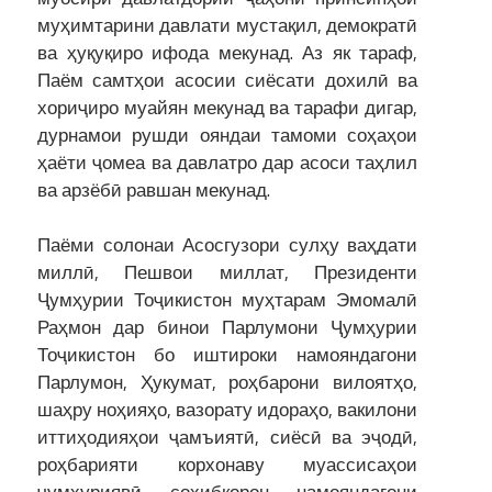
муҳимтарини давлати мустақил, демократӣ
ва ҳуқуқиро ифода мекунад. Аз як тараф,
Паём самтҳои асосии сиёсати дохилӣ ва
хориҷиро муайян мекунад ва тарафи дигар,
дурнамои рушди ояндаи тамоми соҳаҳои
ҳаёти ҷомеа ва давлатро дар асоси таҳлил
ва арзёбӣ равшан мекунад.
Паёми солонаи Асосгузори сулҳу ваҳдати
миллӣ, Пешвои миллат, Президенти
Ҷумҳурии Тоҷикистон муҳтарам Эмомалӣ
Раҳмон дар бинои Парлумони Ҷумҳурии
Тоҷикистон бо иштироки намояндагони
Парлумон, Ҳукумат, роҳбарони вилоятҳо,
шаҳру ноҳияҳо, вазорату идораҳо, вакилони
иттиҳодияҳои ҷамъиятӣ, сиёсӣ ва эҷодӣ,
роҳбарияти корхонаву муассисаҳои