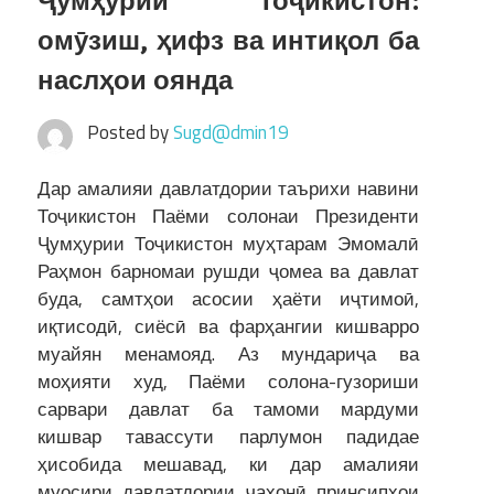
Ҷумҳурии Тоҷикистон:
омӯзиш, ҳифз ва интиқол ба
наслҳои оянда
Posted by
Sugd@dmin19
Дар амалияи давлатдории таърихи навини
Тоҷикистон Паёми солонаи Президенти
Ҷумҳурии Тоҷикистон муҳтарам Эмомалӣ
Раҳмон барномаи рушди ҷомеа ва давлат
буда, самтҳои асосии ҳаёти иҷтимоӣ,
иқтисодӣ, сиёсӣ ва фарҳангии кишварро
муайян менамояд. Аз мундариҷа ва
моҳияти худ, Паёми солона-гузориши
сарвари давлат ба тамоми мардуми
кишвар тавассути парлумон падидае
ҳисобида мешавад, ки дар амалияи
муосири давлатдории ҷаҳонӣ принсипҳои