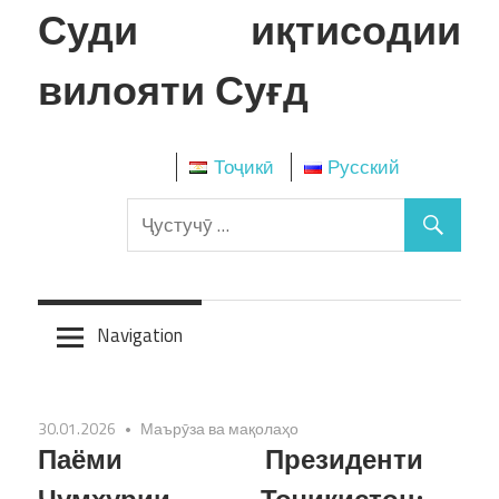
Skip
Суди иқтисодии
to
content
вилояти Суғд
Тоҷикӣ
Русский
Navigation
30.01.2026
Маърӯза ва мақолаҳо
Паёми Президенти