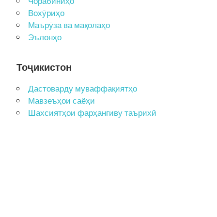
Чорабиниҳо
Вохӯриҳо
Маърӯза ва мақолаҳо
Эълонҳо
Тоҷикистон
Дастоварду муваффақиятҳо
Мавзеъҳои саёҳи
Шахсиятҳои фарҳангиву таърихӣ