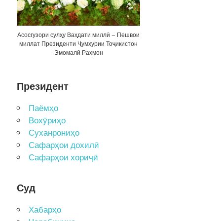
Асосгузори сулҳу Ваҳдати миллӣ – Пешвои
миллат Президенти Ҷумҳурии Тоҷикистон
Эмомалӣ Раҳмон
Президент
Паёмҳо
Вохӯриҳо
Суханрониҳо
Сафарҳои дохилӣ
Сафарҳои хориҷӣ
Суд
Хабарҳо