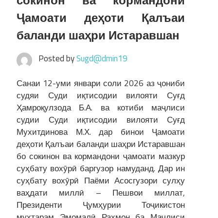
сокинон ва кормандони
Ҷамоати деҳоти Қалъаи
баланди шаҳри Истаравшан
Posted by
Sugd@dmin19
Санаи 12-уми январи соли 2026 аз ҷониби
судяи Суди иқтисодии вилояти Суғд
Ҳамроқулзода Б.А. ва котиби маҷлиси
судии Суди иқтисодии вилояти Суғд
Мухитдинова М.Х. дар бинои Ҷамоати
деҳоти Қалъаи баланди шаҳри Истаравшан
бо сокинон ва кормандони ҷамоати мазкур
суҳбату вохӯрӣ баргузор намуданд. Дар ин
суҳбату вохӯрӣ Паёми Асосгузори сулҳу
ваҳдати миллӣ – Пешвои миллат,
Президенти Ҷумҳурии Тоҷикистон
муҳтарам Эмомалӣ Раҳмон ба Маҷлиси