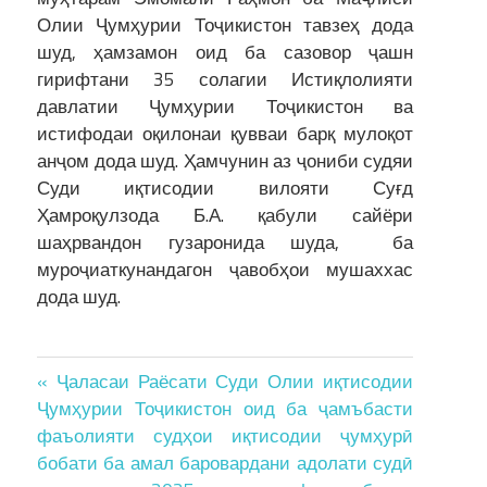
Олии Ҷумҳурии Тоҷикистон тавзеҳ дода
шуд, ҳамзамон оид ба сазовор ҷашн
гирифтани 35 солагии Истиқлолияти
давлатии Ҷумҳурии Тоҷикистон ва
истифодаи оқилонаи қувваи барқ мулоқот
анҷом дода шуд. Ҳамчунин аз ҷониби судяи
Суди иқтисодии вилояти Суғд
Ҳамроқулзода Б.А. қабули сайёри
шаҳрвандон гузаронида шуда, ба
муроҷиаткунандагон ҷавобҳои мушаххас
дода шуд.
Post
« Ҷаласаи Раёсати Суди Олии иқтисодии
Ҷумҳурии Тоҷикистон оид ба ҷамъбасти
navigation
фаъолияти судҳои иқтисодии ҷумҳурӣ
бобати ба амал баровардани адолати судӣ