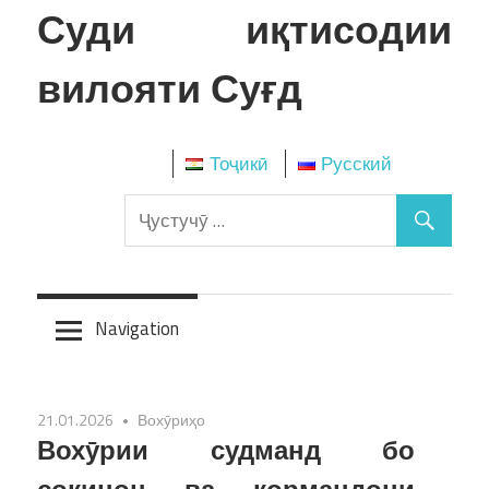
Skip
Суди иқтисодии
to
content
вилояти Суғд
Тоҷикӣ
Русский
Navigation
21.01.2026
Вохӯриҳо
Вохӯрии судманд бо