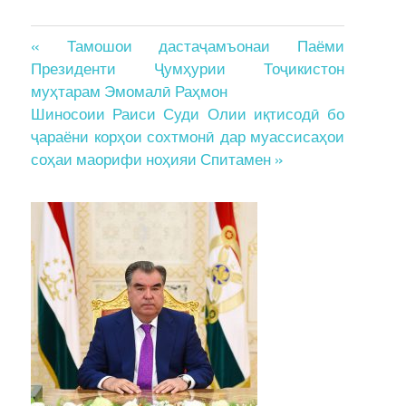
Post
« Тамошои дастаҷамъонаи Паёми
Президенти Ҷумҳурии Тоҷикистон
navigation
муҳтарам Эмомалӣ Раҳмон
Шиносоии Раиси Суди Олии иқтисодӣ бо
ҷараёни корҳои сохтмонӣ дар муассисаҳои
соҳаи маорифи ноҳияи Спитамен »