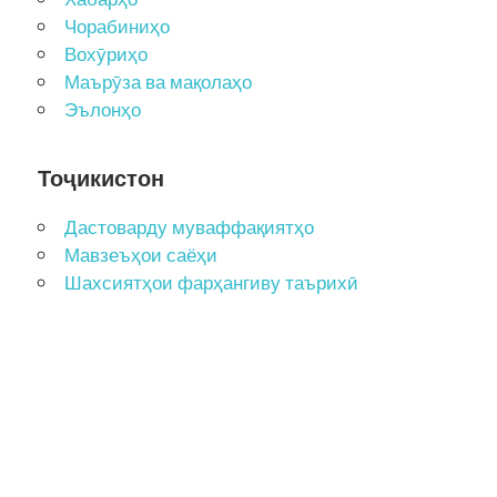
Чорабиниҳо
Вохӯриҳо
Маърӯза ва мақолаҳо
Эълонҳо
Тоҷикистон
Дастоварду муваффақиятҳо
Мавзеъҳои саёҳи
Шахсиятҳои фарҳангиву таърихӣ