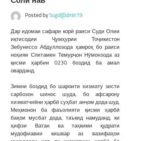
Соли нав
Posted by
Sugd@dmin19
Дар идомаи сафари корӣ раиси Суди Олии
иқтисодии Ҷумҳурии Тоҷикистон
Зебуниссо Абдуллозода ҳамроҳ бо раиси
ноҳияи Спитамен Темурҷон Нӯмонзода аз
қисми ҳарбии 0230 боздид ба амал
оварданд.
Зимни боздид бо шароити хизмату зисти
сарбозон шинос шуда, бо афсарону
хизматчиёни ҳарбӣ суҳбат анҷом дода шуд.
Меҳмонон ба фаъолияти қисми ҳарбӣ
баҳои мусбат дода, таъкид намуданд, ки
ҳифзи Ватан ва таҳкими қудрати
мудофиавии кишвар аз вазифаҳои