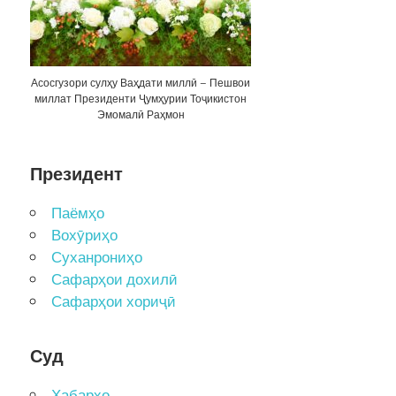
Асосгузори сулҳу Ваҳдати миллӣ – Пешвои
миллат Президенти Ҷумҳурии Тоҷикистон
Эмомалӣ Раҳмон
Президент
Паёмҳо
Вохӯриҳо
Суханрониҳо
Сафарҳои дохилӣ
Сафарҳои хориҷӣ
Суд
Хабарҳо