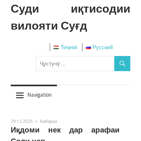
Skip
Суди иқтисодии
to
content
вилояти Суғд
Тоҷикӣ
Русский
Navigation
29.12.2025
Хабарҳо
Иқдоми нек дар арафаи