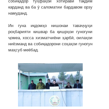
собиқадор тӯҳфаҳои хотиравӣ тақдим
карданд ва ба ӯ саломатии бардавом орзу
намуданд.
Ин гуна иқдомҳо нишонаи таваҷҷуҳи
роҳбарияти кишвар ба қишрҳои гуногуни
ҷомеа, хосса хизматчиёни ҳарбӣ, оилаҳои
ниёзманд ва собиқадорони соҳаҳои гуногун
маҳсуб меёбад.