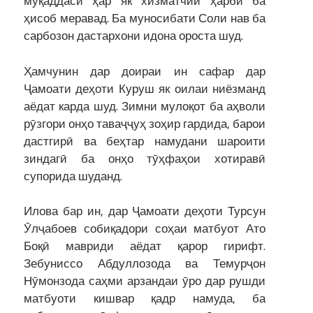
муқаддаси ҳар як хизматчии ҳарбӣ ба
ҳисоб меравад. Ба муносибати Соли нав ба
сарбозон дастархони идона ороста шуд.
Ҳамчунин дар доираи ин сафар дар
Ҷамоати деҳоти Куруш як оилаи ниёзманд
аёдат карда шуд. Зимни мулоқот ба аҳволи
рӯзгори онҳо таваҷҷуҳ зоҳир гардида, барои
дастгирӣ ва беҳтар намудани шароити
зиндагӣ ба онҳо тӯҳфаҳои хотиравӣ
супорида шуданд.
Илова бар ин, дар Ҷамоати деҳоти Турсун
Ӯлҷабоев собиқадори соҳаи матбуот Ато
Боқӣ мавриди аёдат қарор гирифт.
Зебуниссо Абдуллозода ва Темурҷон
Нӯмонзода саҳми арзандаи ӯро дар рушди
матбуоти кишвар қадр намуда, ба