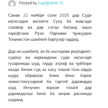
Posted by
Sugd@dmin19
Санаи 22 ноябри соли 2025 дар Суди
иқтисодии вилояти Суғд бо мақсади
сазовор ва дар сатҳи баланд ҷашн
гирифтани Рӯзи Парчами Ҷумҳурии
Тоҷикистон шанбегӣ баргузор гардид.
Дар ин шанбегӣ, ки бо иштироки роҳбарият,
судяҳо ва кормандони суди иқтисодӣ
гузаронида шуд, гирду атроф ва ҷуйбори
назди бинои суд аз хасу хошок тоза карда
шуда, обравҳои боми бино барои
зимистонгузаронӣ ба тартиб дароварда
шуд. Инчунин корҳои тозагӣ дар
даромадгоҳи бино ба анҷом расонида
шуданд.