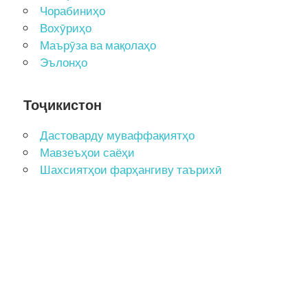
Чорабиниҳо
Вохӯриҳо
Маърӯза ва мақолаҳо
Эълонҳо
Тоҷикистон
Дастоварду муваффақиятҳо
Мавзеъҳои саёҳи
Шахсиятҳои фарҳангиву таърихӣ