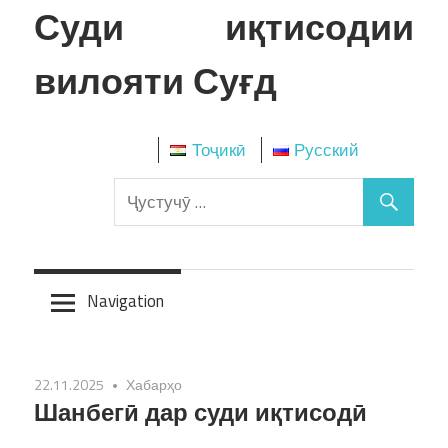
Skip
Суди иқтисодии
to
content
вилояти Суғд
Тоҷикӣ
Русский
Navigation
22.11.2025
Хабарҳо
Шанбегӣ дар суди иқтисодӣ