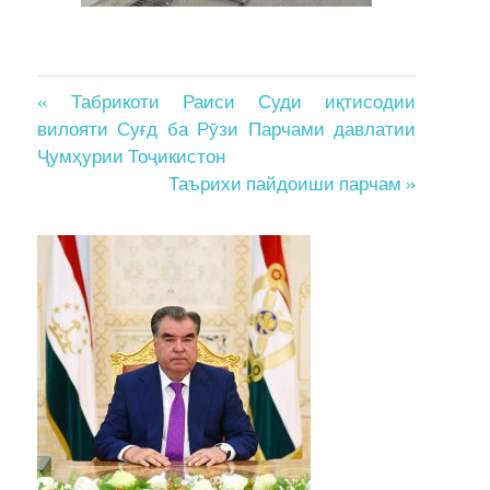
Post
« Табрикоти Раиси Суди иқтисодии
вилояти Суғд ба Рӯзи Парчами давлатии
navigation
Ҷумҳурии Тоҷикистон
Таърихи пайдоиши парчам »