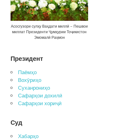
Асосгузори сулҳу Ваҳдати миллӣ – Пешвои
миллат Президенти Ҷумҳурии Тоҷикистон
Эмомалӣ Раҳмон
Президент
Паёмҳо
Вохӯриҳо
Суханрониҳо
Сафарҳои дохилӣ
Сафарҳои хориҷӣ
Суд
Хабарҳо