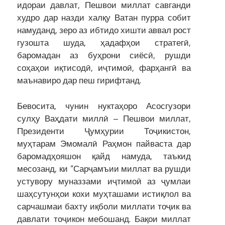
идораи давлат, Пешвои миллат савганди
худро дар назди халқу Ватан пурра собит
намуданд, зеро аз ибтидо хишти аввал рост
гузошта шуда, ҳадафҳои стратегӣ,
баромадан аз буҳрони сиёсӣ, рушди
соҳаҳои иқтисодӣ, иҷтимоӣ, фарҳангӣ ва
маънавиро дар пеш гирифтанд.
Бевосита, чунин нуктаҳоро Асосгузори
сулҳу Ваҳдати миллӣ – Пешвои миллат,
Президенти Ҷумҳурии Тоҷикистон,
муҳтарам Эмомалӣ Раҳмон пайваста дар
баромадҳояшон қайд намуда, таъкид
месозанд, ки “Сарҷамъии миллат ва рушди
устувору муназзами иҷтимоӣ аз ҷумлаи
шаҳсутунҳои кохи муҳташами истиқлол ва
сарчашмаи бахту иқболи миллати тоҷик ва
давлати тоҷикон мебошанд. Бақои миллат