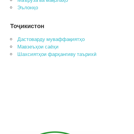
Маърӯза ва мақолаҳо
Эълонҳо
Тоҷикистон
Дастоварду муваффақиятҳо
Мавзеъҳои саёҳи
Шахсиятҳои фарҳангиву таърихӣ