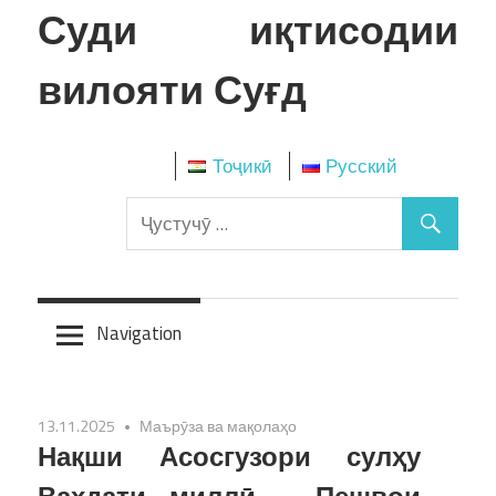
Skip
Суди иқтисодии
to
content
вилояти Суғд
Тоҷикӣ
Русский
Navigation
13.11.2025
Маърӯза ва мақолаҳо
Нақши Асосгузори сулҳу