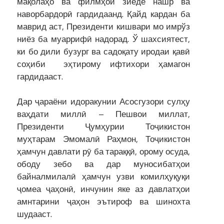
мақолаҳо ва филмҳои зиёде нашр ва
наворбардорӣ гардидаанд. Қайд кардан ба
маврид аст, Президенти кишвари мо имрўз
ниёз ба муаррифӣ надорад. Ў шахсиятест,
ки бо дили бузург ва садоқату иродаи қавӣ
соҳиби эҳтирому ифтихори ҳамагон
гардидааст.
Дар ҷараёни идоракунии Асосгузори сулҳу
ваҳдати миллӣ – Пешвои миллат,
Президенти Ҷумҳурии Тоҷикистон
муҳтарам Эмомалӣ Раҳмон, Тоҷикистон
ҳамчун давлати рӯ ба тараққӣ, орому осуда,
ободу зебо ва дар муносибатҳои
байналмилалӣ ҳамчун узви комилҳуқуқи
ҷомеа ҷаҳонӣ, инчунин яке аз давлатҳои
амнтарини ҷаҳон эътироф ва шинохта
шудааст.