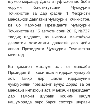
шумор меравад. Далели гуфтаҳои мо боби
чоруми Конститутсияи Ҷумҳурии
Тоҷикистон ва дар фасли 1 Феҳристи
мансабҳои давлатии Ҷумҳурии Тоҷикистон,
ки бо Фармони Президенти Ҷумҳурии
Тоҷикистон аз 15 августи соли 2016, №737
тасдиқ шудааст, аз низоми мансабҳои
давлатии ҳокимияти давлатӣ дар ҷойи
аввал Президенти Ҷумҳурии Тоҷикистон
меистад.
Ба ҳамагон маълум аст, ки мансаби
Президентӣ – хоси шакли идораи ҷумҳурӣ
аст. Танҳо дар шакли идоракунии
ҷумҳуриявӣ президент вуҷуд дорад ва он
мансаби интихобӣ аст. Мансаби Президент
дар замони Шуравӣ қобили қабул
нашуморида, онро барои сохтори шуравӣ