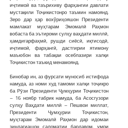
иҷтимоӣ ва таърихиву фарҳангии давлати
мустақили Тоҷикистонро таъмин намоянд.
Зеро дар ҳар вохўриҳояшон Президенти
мамлакат муҳтарам Эмомалӣ Раҳмон
вобаста ба эътироми сулҳу ваҳдати миллӣ,
ҳамдигарфаҳмӣ, рушди сиёсӣ, иқтисодӣ,
иҷтимоӣ, фарҳангӣ, дастгирии ятимону
маъюбон ва табақаи осебпазири халқи
Тоҷикистон таъкид менамоянд.
Бинобар ин, аз фурсати муносиб истифода
намуда, аз номи худ тамоми халқи тоҷикро
ба Рӯзи Президенти Ҷумҳурии Тоҷикистон
– 16 ноябр табрик намуда, ба Асосгузори
сулҳу Ваҳдати миллӣ – Пешвои миллат,
Президенти Ҷумҳурии Тоҷикистон,
муҳтарам Эмомалӣ Раҳмон дар идомаи
зиндагиашон саломатии бардавом, умри