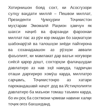
Хотирнишон бояд сохт, ки Асосгузори
сулҳу ваҳдати миллӣ – Пешвои миллат,
Президенти Ҷумҳурии Тоҷикистон
муҳтарам Эмомалӣ Раҳмон ҳамчун як
шахси наҷиб ва фарзанди фарзонаи
миллат пас аз рӯи кор омадан бо заҳматҳои
шабонарӯзӣ ва талошҳои зиёди пайгирона
ва созанадаашон аз рӯзҳои аввали
фаъолият, ки мамлакат дар вазъи ногувори
сиёсӣ қарор дошт, сохторҳои фалаҷшудаи
давлатиро аз нав эҳё намуда, тадриҷан
оташи даргириро хомӯш карда, миллатро
сарҷамъ, Тоҷикистонро аз хатари
парокандашавӣ наҷот дод ва Истиқлолияти
давлатиро ба маънои томаш таъмин карда,
бо ин роҳ ба сохтмони ҷомеаи навини халқи
тоҷик оғоз бахшиданд.