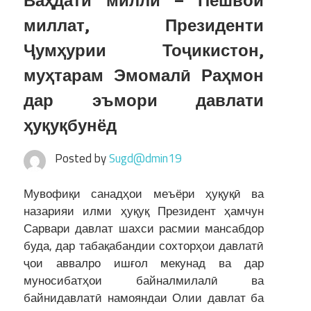
Ваҳдати миллӣ – Пешвои
миллат, Президенти
Ҷумҳурии Тоҷикистон,
муҳтарам Эмомалӣ Раҳмон
дар эъмори давлати
ҳуқуқбунёд
Posted by
Sugd@dmin19
Мувофиқи санадҳои меъёри ҳуқуқӣ ва
назарияи илми ҳуқуқ Президент ҳамчун
Сарвари давлат шахси расмии мансабдор
буда, дар табақабандии сохторҳои давлатӣ
ҷои аввалро ишғол мекунад ва дар
муносибатҳои байналмилалӣ ва
байнидавлатӣ намояндаи Олии давлат ба