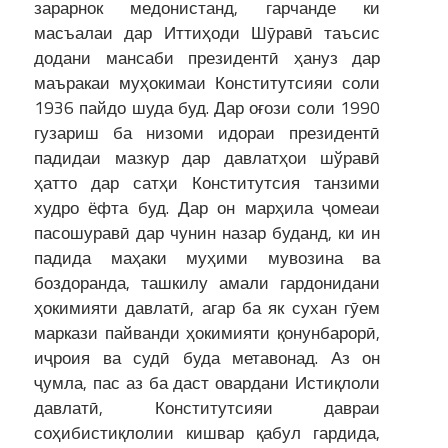
зарарнок медонистанд, гарчанде ки
масъалаи дар Иттиҳоди Шӯравӣ таъсис
додани мансаби президентӣ ҳануз дар
маъракаи муҳокимаи Конститутсияи соли
1936 пайдо шуда буд. Дар оғози соли 1990
гузариш ба низоми идораи президентӣ
падидаи мазкур дар давлатҳои шўравӣ
ҳатто дар сатҳи Конститутсия танзими
худро ёфта буд. Дар он марҳила ҷомеаи
пасошуравӣ дар чунин назар буданд, ки ин
падида маҳаки муҳими мувозина ва
боздоранда, ташкилу амали гардонидани
ҳокимияти давлатӣ, агар ба як сухан гӯем
маркази пайванди ҳокимияти қонунбарорӣ,
иҷроия ва судӣ буда метавонад. Аз он
ҷумла, пас аз ба даст овардани Истиқлоли
давлатӣ, Конститутсияи давраи
соҳибистиқлолии кишвар қабул гардида,