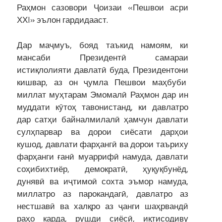
Раҳмон сазовори Ҷоизаи «Пешвои асри
ХХI» эълон гардидааст.
Дар маҷмуъ, бояд таъкид намоям, ки
мансаби Президентӣ самараи
истиқлолияти давлатӣ буда, Президентони
кишвар, аз он ҷумла Пешвои маҳбуби
миллат муҳтарам Эмомалӣ Раҳмон дар ин
муддати кӯтоҳ тавонистанд, ки давлатро
дар сатҳи байналмилалӣ ҳамчун давлати
сулҳпарвар ва дорои сиёсати дарҳои
кушод, давлати фарҳангӣ ва дорои таъриху
фарҳанги ғанӣ муаррифӣ намуда, давлати
соҳибихтиёр, демократӣ, ҳуқуқбунёд,
дунявӣ ва иҷтимоӣ сохта эъмор намуда,
миллатро аз парокандагӣ, давлатро аз
нестшавӣ ва халқро аз ҷанги шаҳрвандӣ
раҳо карда, рушди сиёсӣ, иқтисодиву