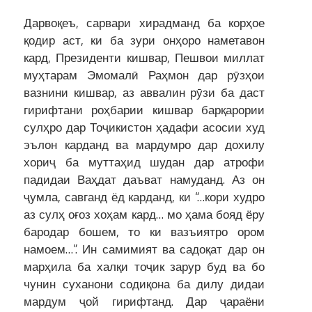
Дарвоқеъ, сарвари хирадманд ба корҳое
қодир аст, ки ба зури онҳоро наметавон
кард, Президенти кишвар, Пешвои миллат
муҳтарам Эмомалӣ Раҳмон дар рӯзҳои
вазнини кишвар, аз аввалин рӯзи ба даст
гирифтани роҳбарии кишвар барқарории
сулҳро дар Тоҷикистон ҳадафи асосии худ
эълон карданд ва мардумро дар дохилу
хориҷ ба муттаҳид шудан дар атрофи
падидаи Ваҳдат даъват намуданд. Аз он
ҷумла, савганд ёд карданд, ки “…кори худро
аз сулҳ оғоз хоҳам кард… мо ҳама бояд ёру
бародар бошем, то ки вазъиятро ором
намоем…”. Ин самимият ва садоқат дар он
марҳила ба халқи тоҷик зарур буд ва бо
чунин суханони содиқона ба дилу дидаи
мардум ҷой гирифтанд. Дар ҷараёни