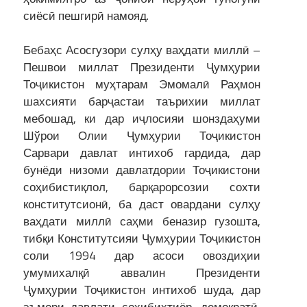
сиёсӣ пешгирӣ намояд.
Бебаҳс Асосгузори сулҳу ваҳдати миллӣ –
Пешвои миллат Президенти Ҷумҳурии
Тоҷикистон муҳтарам Эмомалӣ Раҳмон
шахсияти барҷастаи таърихии миллат
мебошад, ки дар иҷлосияи шонздаҳуми
Шўрои Олии Ҷумҳурии Тоҷикистон
Сарвари давлат интихоб гардида, дар
бунёди низоми давлатдории Тоҷикистони
соҳибистиқлол, барқарорсозии сохти
конститутсионӣ, ба даст овардани сулҳу
ваҳдати миллӣ саҳми беназир гузошта,
тибқи Конститутсияи Ҷумҳурии Тоҷикистон
соли 1994 дар асоси овоздиҳии
умумихалқӣ аввалин Президенти
Ҷумҳурии Тоҷикистон интихоб шуда, дар