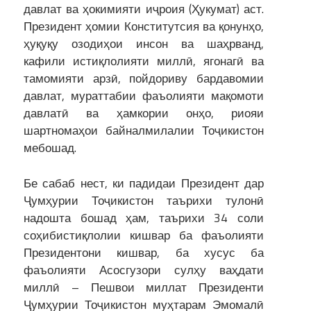
давлат ва ҳокимияти иҷроия (Ҳукумат) аст.
Президент ҳомии Конститутсия ва қонунҳо,
ҳуқуқу озодиҳои инсон ва шаҳрванд,
кафили истиқлолияти миллӣ, ягонагӣ ва
тамомияти арзӣ, пойдориву бардавомии
давлат, мураттабии фаъолияти мақомоти
давлатӣ ва ҳамкории онҳо, риояи
шартномаҳои байналмилалии Тоҷикистон
мебошад.
Бе сабаб нест, ки падидаи Президент дар
Ҷумҳурии Тоҷикистон таърихи тулонӣ
надошта бошад ҳам, таърихи 34 соли
соҳибистиқлолии кишвар ба фаъолияти
Президентони кишвар, ба хусус ба
фаъолияти Асосгузори сулҳу ваҳдати
миллӣ – Пешвои миллат Президенти
Ҷумҳурии Тоҷикистон муҳтарам Эмомалӣ