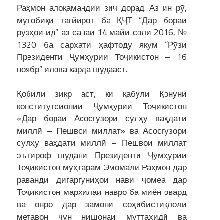
Раҳмон алоқамандии зич дорад. Аз ин рӯ,
мутобиқи тағйирот ба ҚҶТ “Дар бораи
рӯзҳои ид” аз санаи 14 майи соли 2016, №
1320 ба сархати ҳафтоду якум “Рӯзи
Президенти Ҷумҳурии Тоҷикистон – 16
ноябр” илова карда шудааст.
Қобили зикр аст, ки қабули Қонуни
конститутсионии Ҷумҳурии Тоҷикистон
«Дар бораи Асосгузори сулҳу ваҳдати
миллӣ – Пешвои миллат» ва Асосгузори
сулҳу ваҳдати миллӣ – Пешвои миллат
эътироф шудани Президенти Ҷумҳурии
Тоҷикистон муҳтарам Эмомалӣ Раҳмон дар
раванди дигаргуниҳои нави ҷомеа дар
Тоҷикистон марҳилаи навро ба миён овард
ва онро дар замони соҳибистиқлолӣ
метавон чун нишонаи муттаҳидӣ ва