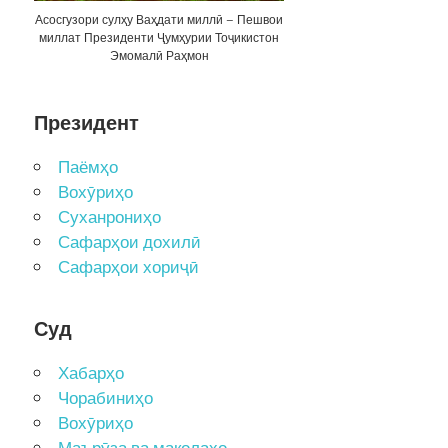
Асосгузори сулҳу Ваҳдати миллӣ – Пешвои
миллат Президенти Ҷумҳурии Тоҷикистон
Эмомалӣ Раҳмон
Президент
Паёмҳо
Вохӯриҳо
Суханрониҳо
Сафарҳои дохилӣ
Сафарҳои хориҷӣ
Суд
Хабарҳо
Чорабиниҳо
Вохӯриҳо