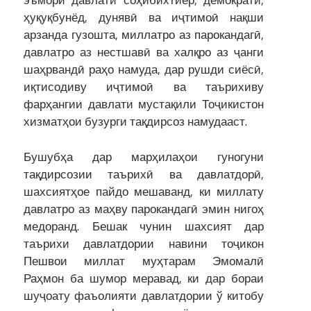
эъмори давлати соҳибихтиёр, демократӣ,
ҳуқуқбунёд, дунявӣ ва иҷтимоӣ нақши
арзанда гузошта, миллатро аз парокандагӣ,
давлатро аз нестшавӣ ва халқро аз ҷанги
шаҳрвандӣ раҳо намуда, дар рушди сиёсӣ,
иқтисодиву иҷтимоӣ ва таърихиву
фарҳангии давлати мустақили Тоҷикистон
хизматҳои бузурги тақдирсоз намудааст.
Бушубҳа дар марҳилаҳои гуногуни
тақдирсозии таърихӣ ва давлатдорӣ,
шахсиятҳое пайдо мешаванд, ки миллату
давлатро аз маҳву парокандагӣ эмин нигоҳ
медоранд. Бешак чунин шахсият дар
таърихи давлатдории навини тоҷикон
Пешвои миллат муҳтарам Эмомалӣ
Раҳмон ба шумор меравад, ки дар бораи
шуҷоату фаъолияти давлатдории ў китобу