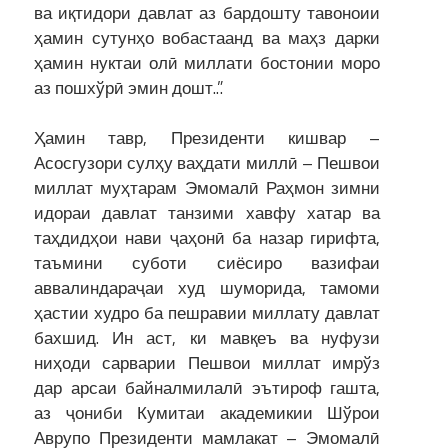
ва иқтидори давлат аз бардошту тавоноии
ҳамин сутунҳо вобастаанд ва маҳз дарки
ҳамин нуктаи олӣ миллати бостонии моро
аз пошхўрӣ эмин дошт..”.
Ҳамин тавр, Президенти кишвар –
Асосгузори сулҳу ваҳдати миллӣ – Пешвои
миллат муҳтарам Эмомалӣ Раҳмон зимни
идораи давлат танзими хавфу хатар ва
таҳдидҳои нави ҷаҳонӣ ба назар гирифта,
таъмини суботи сиёсиро вазифаи
аввалиндараҷаи худ шуморида, тамоми
ҳастии худро ба пешравии миллату давлат
бахшид. Ин аст, ки мавқеъ ва нуфузи
ниҳоди сарварии Пешвои миллат имрўз
дар арсаи байналмилалӣ эътироф гашта,
аз ҷониби Кумитаи академикии Шўрои
Аврупо Президенти мамлакат – Эмомалӣ