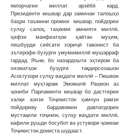
якпорчагии миллат арзёбӣ кард.
Президенти кишвар дар заминаи талошҳо
баҳри таъмини оромии кишвар, пойдории
сулҳу салоҳ, таҳкими амнияти миллӣ,
ҳифзи манфиатҳои ҳаётан муҳим,
пешбурди сиёсати хориҷӣ тавонист ба
эътирофи бузурги умумимиллӣ мушарраф
гардад. Яъне, бо назардошти эҳтиром ба
хизматҳои бузурги тақдирсозашон
Асосгузори сулҳу ваҳдати миллӣ – Пешвои
миллат муҳтарам Эмомалӣ Раҳмон аз
ҷониби Парламенти кишвар бо дастгирии
халқи азизи Тоҷикистон ҳамчун рамзи
пойдориву бардавомии давлатдории
мустақили тоҷикон, сулҳу ваҳдати миллӣ,
кафили рушди босубот ва устувори ҷомеаи
Тоҷикистон дониста шудааст.