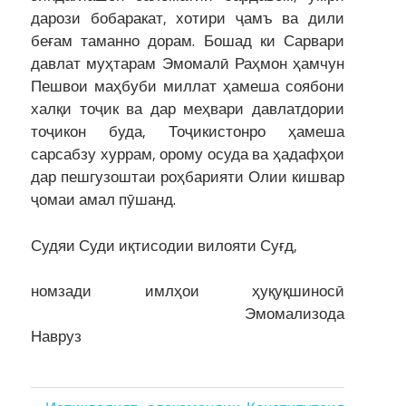
дарози бобаракат, хотири ҷамъ ва дили
беғам таманно дорам. Бошад ки Сарвари
давлат муҳтарам Эмомалӣ Раҳмон ҳамчун
Пешвои маҳбуби миллат ҳамеша соябони
халқи тоҷик ва дар меҳвари давлатдории
тоҷикон буда, Тоҷикистонро ҳамеша
сарсабзу хуррам, орому осуда ва ҳадафҳои
дар пешгузоштаи роҳбарияти Олии кишвар
ҷомаи амал пӯшанд.
Судяи Суди иқтисодии вилояти Суғд,
номзади имлҳои ҳуқуқшиносӣ
Эмомализода
Навруз