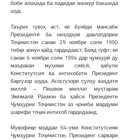
боби алоҳида ба падидаи мазкур бахшида
шуд.
Таърих гувоҳ аст, ки бунёди мансаби
Президентӣ ба ниҳодҳои давлатдории
Тоҷикистон санаи 29 ноябри соли 1990
тибқи қонун қайд гардидааст. Бояд гуфт, ки
санаи 6 ноябри соли 1994 дар ҷумҳурӣ ду
маъракаи муҳими сиёсӣ, қабули
Конститутсия ва интихоботи Президент
баргузор шуда, Асосгузори сулҳу ваҳдати
миллӣ – Пешвои миллат муҳтарам
Эмомалӣ Раҳмон ба ҳайси Президенти
Ҷумҳурии Тоҷикистон аз ҷониби мардуми
шарифи тоҷик интихоб гардидаанд.
Мувофиқи моддаи 64-уми Конститутсияи
Ҷумҳурии Тоҷикистон, Президент сарвари