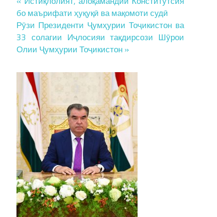
Post
« Истиқлолият, алоқамандии Конститутсия
бо маърифати ҳуқуқӣ ва мақомоти судӣ
navigation
Рӯзи Президенти Ҷумҳурии Тоҷикистон ва
33 солагии Иҷлосияи тақдирсози Шӯрои
Олии Ҷумҳурии Тоҷикистон »