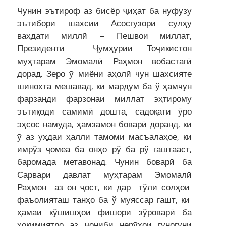
Чунин эътироф аз бисёр ҷиҳат ба нуфузу
эътибори шахсии Асосгузори сулҳу
ваҳдати миллӣ – Пешвои миллат,
Президенти Ҷумҳурии Тоҷикистон
муҳтарам Эмомалӣ Раҳмон вобастагӣ
дорад. Зеро ӯ миёни аҳолӣ чун шахсияте
шинохта мешавад, ки мардум ба ў ҳамчун
фарзанди фарзонаи миллат эҳтирому
эътиқоди самимӣ дошта, садоқати ӯро
эҳсос намуда, ҳамзамон боварӣ доранд, ки
ӯ аз уҳдаи ҳалли тамоми масъалаҳое, ки
имрўз ҷомеа ба онҳо рў ба рў гаштааст,
баромада метавонад. Чунин боварӣ ба
Сарвари давлат муҳтарам Эмомалӣ
Раҳмон аз он ҷост, ки дар тўли солҳои
фаъолияташ танҳо ба ў муяссар гашт, ки
ҳамаи кўшишҳои фишори зўроварӣ ба
ҳокимиятро аз ҷониби нерӯҳои гуногуни