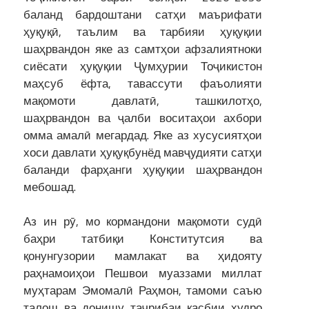
баланд бардоштани сатҳи маърифати
ҳуқуқӣ, таълим ва тарбияи ҳуқуқии
шаҳрвандон яке аз самтҳои афзалиятноки
сиёсати ҳуқуқии Ҷумҳурии Тоҷикистон
маҳсуб ёфта, тавассути фаъолияти
мақомоти давлатӣ, ташкилотҳо,
шаҳрвандон ва ҷалби воситаҳои ахбори
омма амалӣ мегардад. Яке аз хусусиятҳои
хоси давлати ҳуқуқбунёд мавҷудияти сатҳи
баланди фарҳанги ҳуқуқии шаҳрвандон
мебошад.
Аз ин рӯ, мо кормандони мақомоти судӣ
баҳри татбиқи Конститутсия ва
қонунгузории мамлакат ва ҳидояту
раҳнамоиҳои Пешвои муаззами миллат
муҳтарам Эмомалӣ Раҳмон, тамоми саъю
талош ва донишу таҷрибаи касбии худро