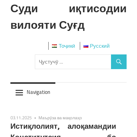
Skip
Суди иқтисодии
to
content
вилояти Суғд
Тоҷикӣ
Русский
Navigation
03.11.2025
Маърӯза ва мақолаҳо
Истиқлолият, алоқамандии