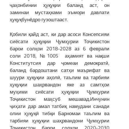
ҷаҳонбинии ҳуқуқии баланд аст, он
заминаи мустаҳками эъмори давлати
ҳуқуқбунёдро гузоштааст.
Қобили қайд аст, ки дар асоси Консепсияи
сиёсати ҳуқуқии Ҷумҳурии Тоҷикистон
барои солҳои 2018-2028 аз 6 феврали
соли 2018, №1005 аҳамият ва нақши
Конститутсия дар ҷомеаи демократӣ,
баланд бардоштани сатҳи маърифат ва
шуури ҳуқуқии аҳолӣ, таълим ва тарбияи
ҳуқуқии шаҳрвандон яке аз самтҳои
муҳими сиёсати ҳуқуқии Ҷумҳурии
Тоҷикистон маҳсуб мешавад.Инчунин
ҷиҳати дар амал татбиқ намудани санади
олии ҳуқуқӣ тибқи Барномаи таълим ва
тарбияи ҳуқуқии шаҳрвандони Ҷумҳурии
Тоҷикистон барои солҳои 2020-2030