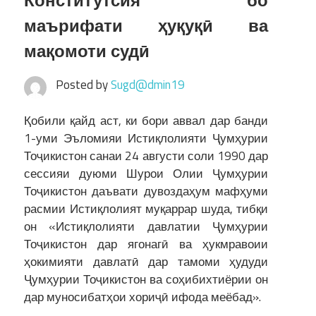
Конститутсия бо
маърифати ҳуқуқӣ ва
мақомоти судӣ
Posted by
Sugd@dmin19
Қобили қайд аст, ки бори аввал дар банди
1-уми Эъломияи Истиқлолияти Ҷумҳурии
Тоҷикистон санаи 24 августи соли 1990 дар
сессияи дуюми Шурои Олии Ҷумҳурии
Тоҷикистон даъвати дувоздаҳум мафҳуми
расмии Истиқлолият муқаррар шуда, тибқи
он «Истиқлолияти давлатии Ҷумҳурии
Тоҷикистон дар ягонагӣ ва ҳукмравоии
ҳокимияти давлатӣ дар тамоми ҳудуди
Ҷумҳурии Тоҷикистон ва соҳибихтиёрии он
дар муносибатҳои хориҷӣ ифода меёбад».