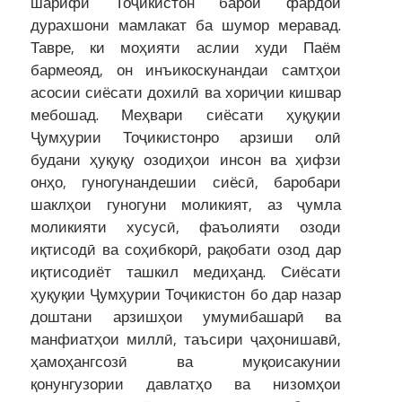
шарифи Тоҷикистон барои фардои
дурахшони мамлакат ба шумор меравад.
Тавре, ки моҳияти аслии худи Паём
бармеояд, он инъикоскунандаи самтҳои
асосии сиёсати дохилӣ ва хориҷии кишвар
мебошад. Меҳвари сиёсати ҳуқуқии
Ҷумҳурии Тоҷикистонро арзиши олӣ
будани ҳуқуқу озодиҳои инсон ва ҳифзи
онҳо, гуногунандешии сиёсӣ, баробари
шаклҳои гуногуни моликият, аз ҷумла
моликияти хусусӣ, фаъолияти озоди
иқтисодӣ ва соҳибкорӣ, рақобати озод дар
иқтисодиёт ташкил медиҳанд. Сиёсати
ҳуқуқии Ҷумҳурии Тоҷикистон бо дар назар
доштани арзишҳои умумибашарӣ ва
манфиатҳои миллӣ, таъсири ҷаҳонишавӣ,
ҳамоҳангсозӣ ва муқоисакунии
қонунгузории давлатҳо ва низомҳои