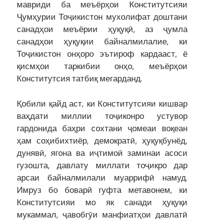
мавриди ба меъёрҳои Конститутсияи
Ҷумҳурии Тоҷикистон мухолифат доштани
санадҳои меъёрии ҳуқуқӣ, аз ҷумла
санадҳои ҳуқуқии байналмилалие, ки
Тоҷикистон онҳоро эътироф кардааст, ё
қисмҳои таркибии онҳо, меъёрҳои
Конститутсия татбиқ мегарданд.
Қобили қайд аст, ки Конститутсияи кишвар
ваҳдати миллии тоҷиконро устувор
гардонида баҳри сохтани ҷомеаи воқеан
ҳам соҳибихтиёр, демократӣ, ҳуқуқбунёд,
дунявӣ, ягона ва иҷтимоӣ заминаи асоси
гузошта, давлату миллати тоҷикро дар
арсаи байналмилали муаррифӣ намуд.
Имруз бо боварӣ гуфта метавонем, ки
Конститутсияи мо як санади ҳуқуқи
мукаммал, ҷавобгӯи манфиатҳои давлатӣ