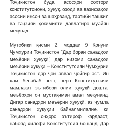
Тоҷикистон буда, асосҳои сохтори
конститутсионӣ, ҳуқуқ, озодӣ ва вазифаҳои
асосии инсон ва шаҳрванд, тартиби ташкил
ва таҷзияи ҳокимияти давлатиро муайян
мекунад.
Мутобиқи қисми 2, моддаи 9 Қонуни
Ҷумҳурии Тоҷикистон “Дар бораи санадҳои
меъёрии ҳуқуқӣ”, дар низоми санадҳои
меъёрии ҳуқуқӣ – Конститутсияи Ҷумҳурии
Тоҷикистон дар ҷои аввал ҷойгир аст. Ин
ҳам бесабаб нест, зеро Конститутсияи
мамлакат эътибори олии ҳуқуқӣ дошта,
меъёрҳои он мустақиман амал мекунанд.
Дигар санадҳои меъёрии ҳуқуқӣ, аз ҷумла
санадҳои ҳуқуқии байналмилалие, ки
Тоҷикистон онҳоро эътироф кардааст,
набояд хилофи Конститутсия бошанд. Дар