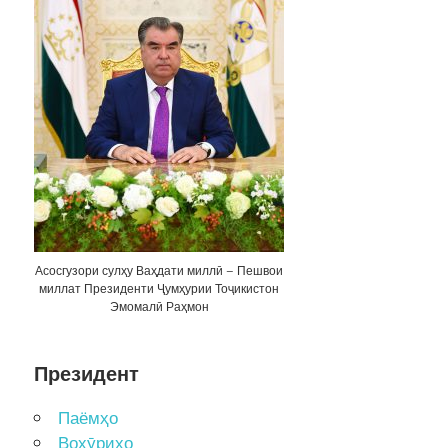
Асосгузори сулҳу Ваҳдати миллӣ – Пешвои
миллат Президенти Ҷумҳурии Тоҷикистон
Эмомалӣ Раҳмон
Президент
Паёмҳо
Вохӯриҳо