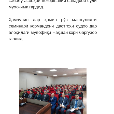
сабабу асосҳои бекоршавии санадҳои судӣ
муҳокима гардид.
Ҳамчунин дар ҳамин рӯз машғулияти
семинарӣ кормандони дастгоҳи судҳо дар
алоҳидагӣ мувофиқи Нақшаи корӣ баргузор
гардид.