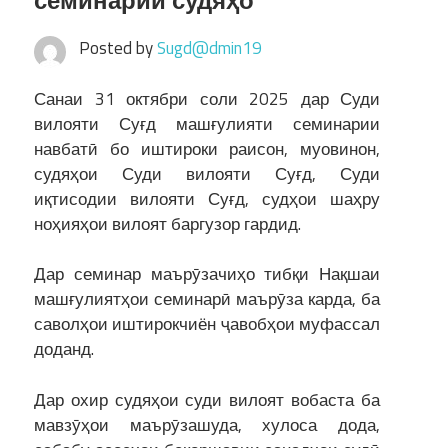
семинарии судяҳо
Posted by
Sugd@dmin19
Санаи 31 октябри соли 2025 дар Суди
вилояти Суғд машғулияти семинарии
навбатӣ бо иштироки раисон, муовинон,
судяҳои Суди вилояти Суғд, Суди
иқтисодии вилояти Суғд, судҳои шаҳру
ноҳияҳои вилоят баргузор гардид.
Дар семинар маърӯзачиҳо тибқи Нақшаи
машғулиятҳои семинарӣ маърӯза карда, ба
саволҳои иштирокчиён ҷавобҳои муфассал
доданд.
Дар охир судяҳои суди вилоят вобаста ба
мавзӯҳои маърӯзашуда, хулоса дода,