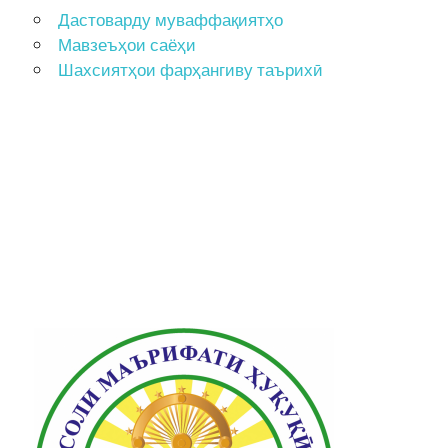
Дастоварду муваффақиятҳо
Мавзеъҳои саёҳи
Шахсиятҳои фарҳангиву таърихӣ