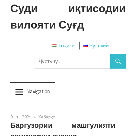
Skip
Суди иқтисодии
to
content
вилояти Суғд
Тоҷикӣ
Русский
Navigation
01.11.2025
Хабарҳо
Баргузории машғулияти