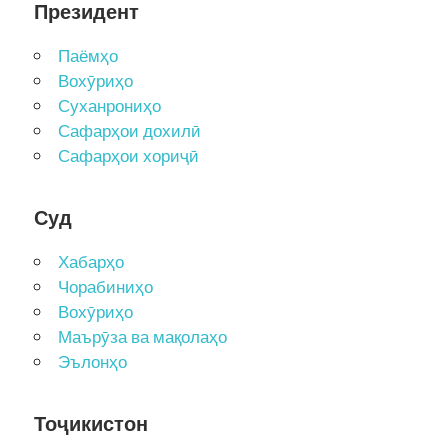
Президент
Паёмҳо
Вохӯриҳо
Суханрониҳо
Сафарҳои дохилӣ
Сафарҳои хориҷӣ
Суд
Хабарҳо
Чорабиниҳо
Вохӯриҳо
Маърӯза ва мақолаҳо
Эълонҳо
Тоҷикистон