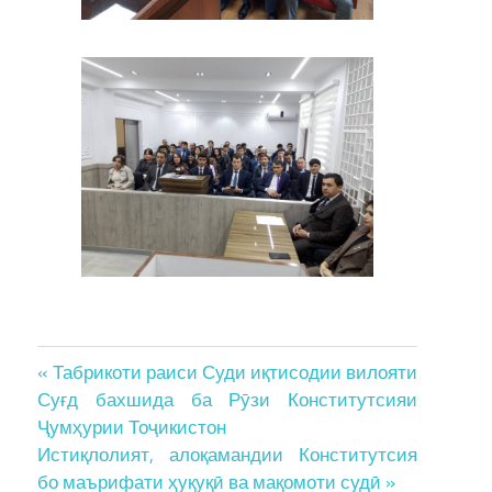
Post
« Табрикоти раиси Суди иқтисодии вилояти
Суғд бахшида ба Рӯзи Конститутсияи
navigation
Ҷумҳурии Тоҷикистон
Истиқлолият, алоқамандии Конститутсия
бо маърифати ҳуқуқӣ ва мақомоти судӣ »