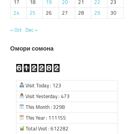
17
18
19
20
21
22
23
24
25
26
27
28
29
30
« Oct
Dec »
Омори сомона
Visit Today : 123
Visit Yesterday : 473
This Month : 3298
This Year : 111155
Total Visit : 612282