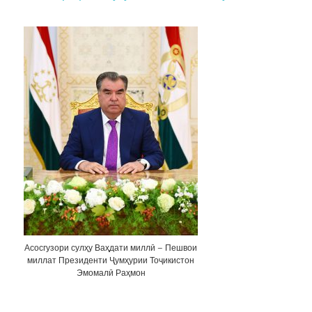
Асосгузори сулҳу Ваҳдати миллӣ – Пешвои
миллат Президенти Ҷумҳурии Тоҷикистон
Эмомалӣ Раҳмон