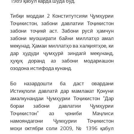
1989 қабул карда шуда буд.
Тибқи моддаи 2 Конститутсияи Ҷумҳурии
Тоҷикистон, забони давлатии Тоҷикистон
забони тоҷикӣ аст. Забони русӣ ҳамчун
забони муоширати байни миллатҳо амал
мекунад. Ҳамаи миллатҳо ва халқиятҳое, ки
дар ҳудуди ҷумҳурӣ зиндагӣ мекунанд,
ҳуқуқ доранд аз забони модариашон
озодона истифода кунанд.
Бо назардошти ба даст овардани
Истиқлоли давлатӣ дар мамлакат Қонуни
амалкунандаи Ҷумҳурии Тоҷикистон “Дар
бораи забони давлатии Ҷумҳурии
Тоҷикистон” аз ҷониби Маҷлиси
намояндагони Ҷумҳурии Тоҷикистон
моҳи октябри соли 2009, № 1396 қабул