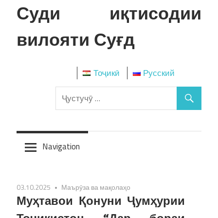
Skip
Суди иқтисодии
to
content
вилояти Суғд
Тоҷикӣ
Русский
Navigation
03.10.2025
Маърӯза ва мақолаҳо
Муҳтавои Қонуни Ҷумҳурии