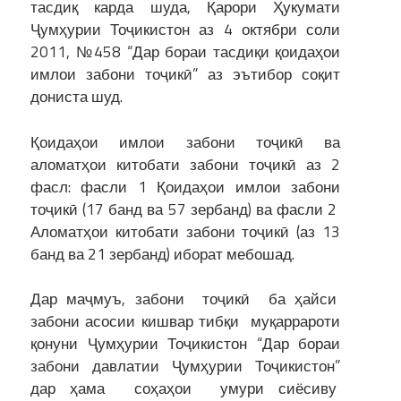
тасдиқ карда шуда, Қарори Ҳукумати
Ҷумҳурии Тоҷикистон аз 4 октябри соли
2011, №458 “Дар бораи тасдиқи қоидаҳои
имлои забони тоҷикӣ” аз эътибор соқит
дониста шуд.
Қоидаҳои имлои забони тоҷикӣ ва
аломатҳои китобати забони тоҷикӣ аз 2
фасл: фасли 1 Қоидаҳои имлои забони
тоҷикӣ (17 банд ва 57 зербанд) ва фасли 2
Аломатҳои китобати забони тоҷикӣ (аз 13
банд ва 21 зербанд) иборат мебошад.
Дар маҷмуъ, забони тоҷикӣ ба ҳайси
забони асосии кишвар тибқи муқаррароти
қонуни Ҷумҳурии Тоҷикистон “Дар бораи
забони давлатии Ҷумҳурии Тоҷикистон”
дар ҳама соҳаҳои умури сиёсиву