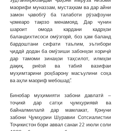
зудтағйирёбандаи ҷаҳони имрӯза низоми
маорифи муназзам, мустаҳкам ва дар айни
замон ҷавобгӯ ба талаботи рӯзафзуни
ҷомеаро тақозо менамояд. Дар чунин
шароит омода кардани кадрҳои
баландихтисоси омӯзгорӣ, боз ҳам баланд
бардоштани сифати таълим, эътибори
ҷиддӣ додан ба омӯзиши забонҳои хориҷӣ
дар тамоми зинаҳои таҳсилот, илмҳои
дақиқ, риёзӣ ва табиӣ вазифаи
муҳимтарини роҳбарону масъулини соҳа
ва аҳли маориф мебошад”.
Бинобар муҳимияти забони давлатӣ –
тоҷикӣ дар сатҳи ҷумҳуриявӣ ва
байналмилалӣ дар мамлакат, Қонуни
забони Ҷумҳурии Шуравии Сотсиалистии
Тоҷикистон бори аввал санаи 22 июли соли