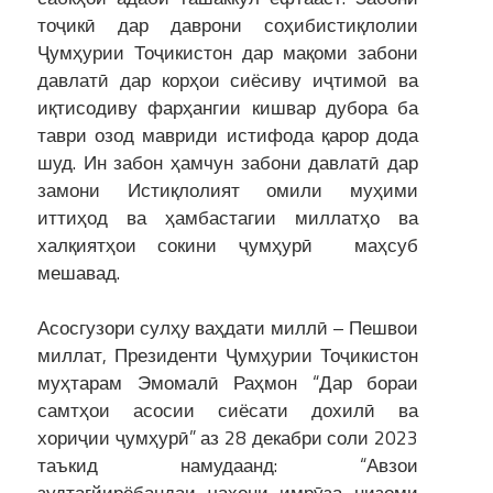
тоҷикӣ дар даврони соҳибистиқлолии
Ҷумҳурии Тоҷикистон дар мақоми забони
давлатӣ дар корҳои сиёсиву иҷтимоӣ ва
иқтисодиву фарҳангии кишвар дубора ба
таври озод мавриди истифода қарор дода
шуд. Ин забон ҳамчун забони давлатӣ дар
замони Истиқлолият омили муҳими
иттиҳод ва ҳамбастагии миллатҳо ва
халқиятҳои сокини ҷумҳурӣ маҳсуб
мешавад.
Асосгузори сулҳу ваҳдати миллӣ – Пешвои
миллат, Президенти Ҷумҳурии Тоҷикистон
муҳтарам Эмомалӣ Раҳмон “Дар бораи
самтҳои асосии сиёсати дохилӣ ва
хориҷии ҷумҳурӣ” аз 28 декабри соли 2023
таъкид намудаанд: “Авзои