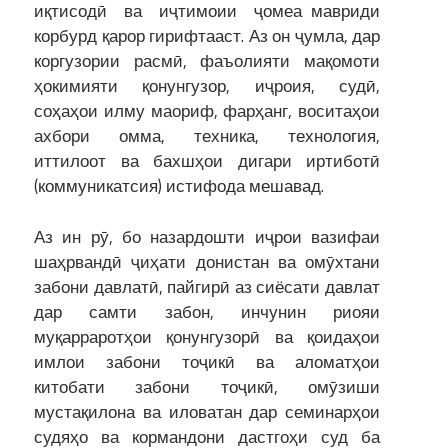
иқтисодӣ ва иҷтимоии ҷомеа мавриди
корбурд қарор гирифтааст. Аз он ҷумла, дар
коргузории расмӣ, фаъолияти мақомоти
ҳокимияти қонунгузор, иҷроия, судӣ,
соҳаҳои илму маориф, фарҳанг, воситаҳои
ахбори омма, техника, технология,
иттилоот ва бахшҳои дигари иртиботӣ
(коммуникатсия) истифода мешавад.
Аз ин рӯ, бо назардошти иҷрои вазифаи
шаҳрвандӣ ҷиҳати донистан ва омӯхтани
забони давлатӣ, пайгирӣ аз сиёсати давлат
дар самти забон, инчунин риояи
муқарраротҳои қонунгузорӣ ва қоидаҳои
имлои забони тоҷикӣ ва аломатҳои
китобати забони тоҷикӣ, омӯзиши
мустақилона ва иловатан дар семинарҳои
судяҳо ва кормандони дастгоҳи суд ба