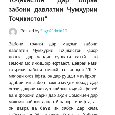
Тоҷикистон “Дар бораи
забони давлатии Ҷумҳурии
Тоҷикистон”
Posted by
Sugd@dmin19
Забони тоҷикӣ дар мақоми забони
давлатии Ҷумҳурии Тоҷикистон қарор
дошта, дар чандин суннати хаттӣ то
замони мо инкишоф ёфтааст. Давраи нави
таърихи забони тоҷикӣ аз асрҳои VIII-X
мелодӣ оғоз ёфта, он дар рушди меъёрҳои
адабии ин забон нақши муҳим дорад. Дар
оғози давраи мазкур забони тоҷикӣ (форсӣ
ва ё форсии дарӣ) дар аҳди Сомониён дар
мақоми забони давлатӣ қарор гирифта, аз
он давра ва баъд ин забон дар ҳама
сабкҳои адабӣ ташаккул ёфтааст. Забони