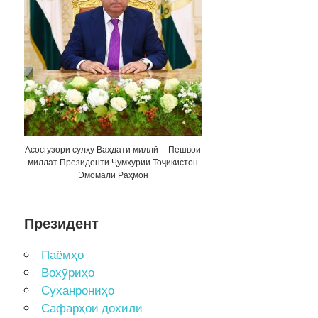
Асосгузори сулҳу Ваҳдати миллӣ – Пешвои
миллат Президенти Ҷумҳурии Тоҷикистон
Эмомалӣ Раҳмон
Президент
Паёмҳо
Вохӯриҳо
Суханрониҳо
Сафарҳои дохилӣ