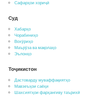
Сафарҳои хориҷӣ
Суд
Хабарҳо
Чорабиниҳо
Вохӯриҳо
Маърӯза ва мақолаҳо
Эълонҳо
Тоҷикистон
Дастоварду муваффақиятҳо
Мавзеъҳои саёҳи
Шахсиятҳои фарҳангиву таърихӣ