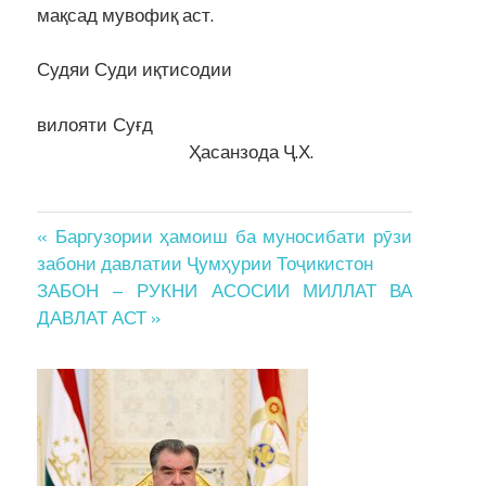
мақсад мувофиқ аст.
Судяи Суди иқтисодии
вилояти Суғд
Ҳасанзода Ҷ.Х.
Post
« Баргузории ҳамоиш ба муносибати рӯзи
забони давлатии Ҷумҳурии Тоҷикистон
navigation
ЗАБОН – РУКНИ АСОСИИ МИЛЛАТ ВА
ДАВЛАТ АСТ »