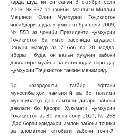
карда шуд, ки он санаи 3 октябри соли
2009, № 687 аз ҷониби Маҷлиси Миллии
Маҷлиси Олии Ҷумҳурии Тоҷикистон
ҷонибдорӣ шуда, 5-уми октябри соли 2009,
№ 553 аз ҷониби Президенти Ҷумҳурии
Тоҷикистон ба имзо расонида шудааст.
Қонуни мазкур аз 7 боб ва 28 модда
иборат буда, он вазъи ҳуқуқии забони
давлатиро муайян ва истифодаи онро дар
Ҷумҳурии Тоҷикистон танзим менамояд.
Бо назардошти тағйир ёфтани
муносибатҳои ҷамъиятӣ ва бо танзими
муносибатҳо дар самтҳои дигари забони
давлатӣ бо Қарори Ҳукумати Ҷумҳурии
Тоҷикистон аз 30 июни соли 2021, № 268
“Дар бораи қоидаҳои имлои забони тоҷикӣ
ва аломатҳои китобати забони тоҷикӣ”