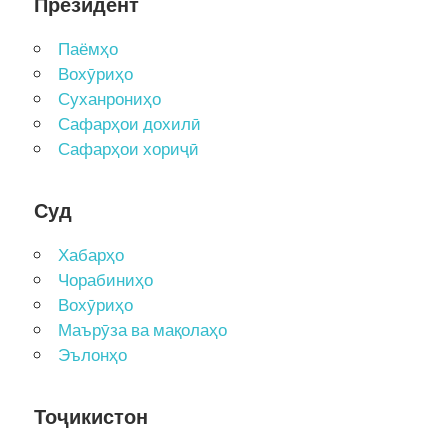
Президент
Паёмҳо
Вохӯриҳо
Суханрониҳо
Сафарҳои дохилӣ
Сафарҳои хориҷӣ
Суд
Хабарҳо
Чорабиниҳо
Вохӯриҳо
Маърӯза ва мақолаҳо
Эълонҳо
Тоҷикистон