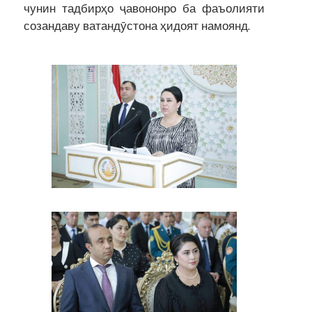
чунин тадбирҳо ҷавононро ба фаъолияти
созандаву ватандӯстона ҳидоят намоянд.