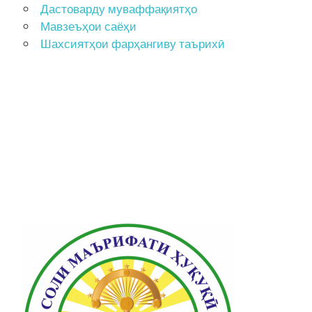
Дастоварду муваффақиятҳо
Мавзеъҳои саёҳи
Шахсиятҳои фарҳангиву таърихӣ