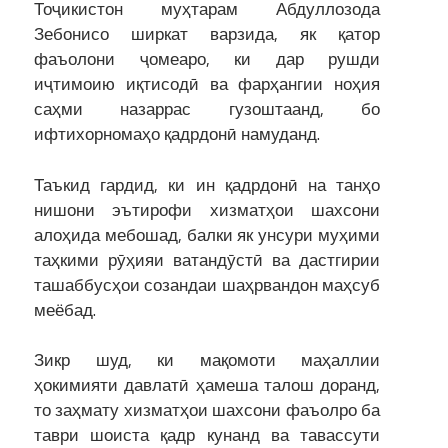
Тоҷикистон муҳтарам Абдуллозода
Зебонисо ширкат варзида, як қатор
фаъолони ҷомеаро, ки дар рушди
иҷтимоию иқтисодӣ ва фарҳангии ноҳия
саҳми назаррас гузоштаанд, бо
ифтихорномаҳо қадрдонӣ намуданд.
Таъкид гардид, ки ин қадрдонӣ на танҳо
нишони эътирофи хизматҳои шахсони
алоҳида мебошад, балки як унсури муҳими
таҳкими рӯҳияи ватандӯстӣ ва дастгирии
ташаббусҳои созандаи шаҳрвандон маҳсуб
меёбад.
Зикр шуд, ки мақомоти маҳаллии
ҳокимияти давлатӣ ҳамеша талош доранд,
то заҳмату хизматҳои шахсони фаъолро ба
таври шоиста қадр кунанд ва тавассути