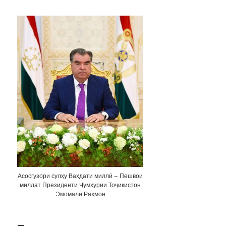
Асосгузори сулҳу Ваҳдати миллӣ – Пешвои
миллат Президенти Ҷумҳурии Тоҷикистон
Эмомалӣ Раҳмон