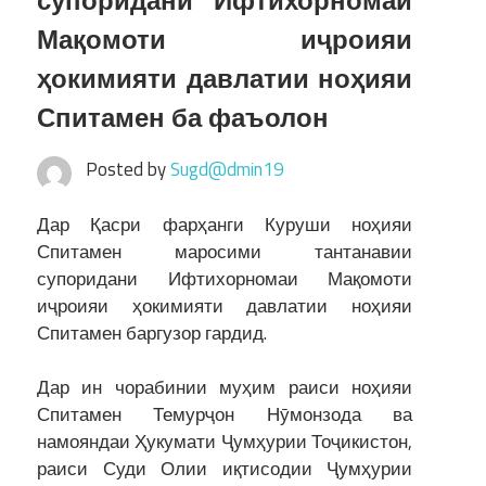
супоридани Ифтихорномаи
Мақомоти иҷроияи
ҳокимияти давлатии ноҳияи
Спитамен ба фаъолон
Posted by
Sugd@dmin19
Дар Қасри фарҳанги Куруши ноҳияи
Спитамен маросими тантанавии
супоридани Ифтихорномаи Мақомоти
иҷроияи ҳокимияти давлатии ноҳияи
Спитамен баргузор гардид.
Дар ин чорабинии муҳим раиси ноҳияи
Спитамен Темурҷон Нӯмонзода ва
намояндаи Ҳукумати Ҷумҳурии Тоҷикистон,
раиси Суди Олии иқтисодии Ҷумҳурии