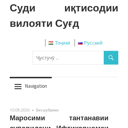
Skip
Суди иқтисодии
to
content
вилояти Суғд
Тоҷикӣ
Русский
Navigation
10.09.2025
Без рубрики
Маросими тантанавии