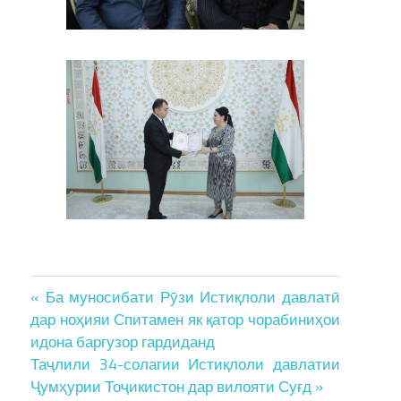
Post
« Ба муносибати Рӯзи Истиқлоли давлатӣ
дар ноҳияи Спитамен як қатор чорабиниҳои
navigation
идона баргузор гардиданд
Таҷлили 34-солагии Истиқлоли давлатии
Ҷумҳурии Тоҷикистон дар вилояти Суғд »