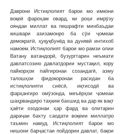
Даврони Истиқлолият барои мо имкони
воқеӣ фароҳам овард, ки роҳи имрӯзу
ояндаи миллат ва пешрафти минбаъдаи
кишвари азизамонро ба сӯи ҷомеаи
демократӣ, ҳуқуқбунёд ва дунявӣ интихоб
намоем. Истиқлолият барои мо рамзи олии
Ватану ватандорӣ, бузургтарин неъмати
давлатсозию давлатдории мустақил, кору
пайкорҳои пайгиронаи созандагӣ, азму
талошҳои фидокоронаи расидан ба
истиқлолияти сиёсӣ, иқтисодӣ ва
фарҳангиро омӯзонда, меъёрҳои ҷомеаи
шаҳрвандиро таҳким бахшид ва дар як вақт
ҳаёти озодонаи ҳар фард ва олитарин
дараҷаи бахту саодати воқеии миллатро
таъмин намуд. Истиқлолият барои мо
нишони барҷастаи пойдории давлат, бақои