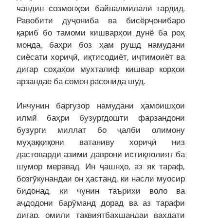
чандин созмонҳои байналмилалӣ гардид.
Равобити дуҷониба ва бисёрҷонибаро
қариб бо тамоми кишварҳои дунё ба роҳ
монда, баҳри боз ҳам рушд намудани
сиёсати хориҷӣ, иқтисодиёт, иҷтимоиёт ва
дигар соҳаҳои мухталиф кишвар корҳои
арзандае ба сомон расонида шуд.
Инчунин баргузор намудани ҳамоишҳои
илмӣ баҳри бузургдошти фарзандони
бузурги миллат бо ҷалби олимону
муҳаққиқони ватаниву хориҷӣ низ
дастоварди азими даврони истиқлолият ба
шумор меравад. Ин ҷашнҳо, аз як тараф,
бозгӯкунандаи он ҳастанд, ки насли муосир
бидонад, ки чунин таърихи воло ва
аҷдодони барӯманд дорад ва аз тарафи
дигар, омили тақвиятбахшандаи ваҳдати