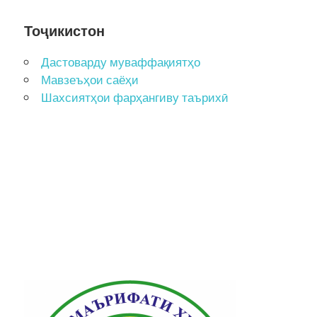
Тоҷикистон
Дастоварду муваффақиятҳо
Мавзеъҳои саёҳи
Шахсиятҳои фарҳангиву таърихӣ