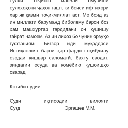
сулҳи тоҷикон манбаи омӯзиши
сулҳхоҳони ҷаҳон гашт, ки боиси ифтихори
ҳар як қавми тоҷикмиллат аст. Мо бояд аз
ин миллати баруманд биболему барои боз
ҳам машҳуртар гардидани он кушишу
ғайрат намоем. Аз ин лиҳоз бо чунин орзуҳо
гуфтаниям: Бигзор иди муқаддаси
Истиқлолият барои ҳар фарди соҳибдилу
озодаи кишвар саломатӣ, бахту саодат,
зиндагии осуда ва комёбию кушоишҳо
оварад.
Котиби судии
Суди иқтисодии вилояти
Суғд Эргашев М.М.