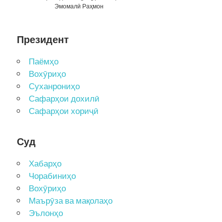
Эмомалӣ Раҳмон
Президент
Паёмҳо
Вохӯриҳо
Суханрониҳо
Сафарҳои дохилӣ
Сафарҳои хориҷӣ
Суд
Хабарҳо
Чорабиниҳо
Вохӯриҳо
Маърӯза ва мақолаҳо
Эълонҳо