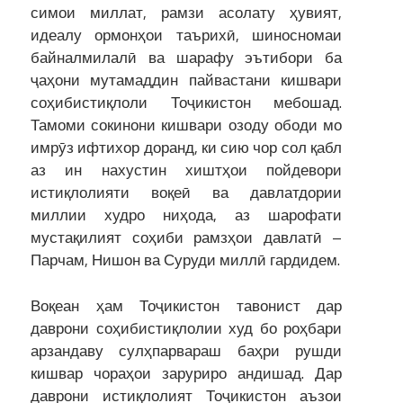
симои миллат, рамзи асолату ҳувият,
идеалу ормонҳои таърихӣ, шиносномаи
байналмилалӣ ва шарафу эътибори ба
ҷаҳони мутамаддин пайвастани кишвари
соҳибистиқлоли Тоҷикистон мебошад.
Тамоми сокинони кишвари озоду ободи мо
имрӯз ифтихор доранд, ки сию чор сол қабл
аз ин нахустин хиштҳои пойдевори
истиқлолияти воқеӣ ва давлатдории
миллии худро ниҳода, аз шарофати
мустақилият соҳиби рамзҳои давлатӣ –
Парчам, Нишон ва Суруди миллӣ гардидем.
Воқеан ҳам Тоҷикистон тавонист дар
даврони соҳибистиқлолии худ бо роҳбари
арзандаву сулҳпарвараш баҳри рушди
кишвар чораҳои заруриро андишад. Дар
даврони истиқлолият Тоҷикистон аъзои