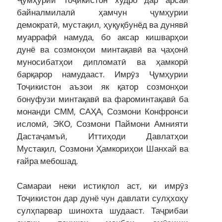
байналмилалӣ ҳамчун ҷумҳурии
демократӣ, мустақил, ҳуқуқбунёд ва дунявӣ
муаррафӣ намуда, бо аксар кишварҳои
дунё ва созмонҳои минтақавӣ ва ҷаҳонӣ
муносибатҳои дипломатӣ ва ҳамкорӣ
барқарор намудааст. Имрӯз Ҷумҳурии
Тоҷикистон аъзои як қатор созмонҳои
бонуфузи минтақавӣ ва фароминтақавӣ ба
монанди СММ, САҲА, Созмони Конфронси
исломӣ, ЭКО, Созмони Паймони Амнияти
Дастаҷамъӣ, Иттиҳоди Давлатҳои
Мустақил, Созмони Ҳамкориҳои Шанхай ва
ғайра мебошад.
Самараи неки истиқлол аст, ки имрӯз
Тоҷикистон дар дунё чун давлати сулҳхоҳу
сулҳпарвар шинохта шудааст. Таҷрибаи