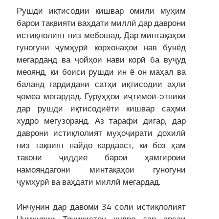
Рушди иқтисодии кишвар омили муҳим
барои тақвияти ваҳдати миллӣ дар даврони
истиқлолият низ мебошад. Дар минтақаҳои
гуногуни ҷумҳурӣ корхонаҳои нав бунёд
мегарданд ва ҷойҳои нави корӣ ба вуҷуд
меоянд, ки боиси рушди ин ё он маҳал ва
баланд гардидани сатҳи иқтисодии аҳли
ҷомеа мегардад. Гурӯҳҳои иҷтимоӣ-этникӣ
дар рушди иқтисодиёти кишвар саҳми
худро мегузоранд. Аз тарафи дигар, дар
даврони истиқлолият муҳоҷирати дохилӣ
низ тақвият пайдо кардааст, ки боз ҳам
такони ҷиддие барои ҳамгироии
намояндагони минтақаҳои гуногуни
ҷумҳурӣ ва ваҳдати миллӣ мегардад.
Инчунин дар давоми 34 соли истиқлолият
Ҷумҳурии Тоҷикистон худро дар арсаи