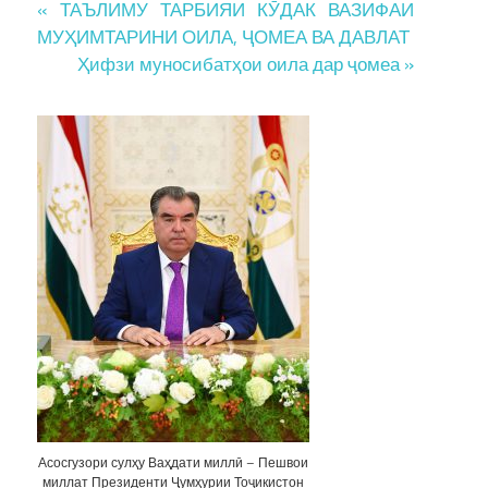
Post
« ТАЪЛИМУ ТАРБИЯИ КӮДАК ВАЗИФАИ
МУҲИМТАРИНИ ОИЛА, ҶОМЕА ВА ДАВЛАТ
navigation
Ҳифзи муносибатҳои оила дар ҷомеа »
Асосгузори сулҳу Ваҳдати миллӣ – Пешвои
миллат Президенти Ҷумҳурии Тоҷикистон