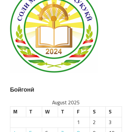
Бойгонӣ
August 2025
M
T
W
T
F
S
S
1
2
3