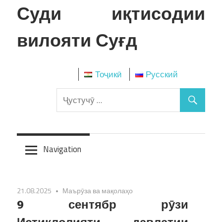
Skip
Суди иқтисодии
to
content
вилояти Суғд
Тоҷикӣ
Русский
Navigation
21.08.2025
Маърӯза ва мақолаҳо
9 сентябр рӯзи