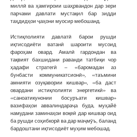
миллӣ ва ҳамгироии шаҳрвандон дар зери
парчами давлати мустақил бар зидди
таҳдидҳои ҷаҳони муосир мебошанд.
Истиқлолияти давлатӣ барои рушди
иқтисодиёти ватанӣ шароити мусоид
фароҳам овард. Амалӣ гардондан ва
тақвият бахшидани раванди татбиқи чор
ҳадафи стратегӣ – «баромадан аз
бунбасти коммуникатсионӣ», «таъмини
амнияти озуқавории кишвар», «ба даст
овардани истиқлолияти энергетикӣ» ва
«саноатикунонии босуръати кишвар»
вазифаҳои аввалиндараҷа буда, муҳайё
намудани заминаҳои воқеӣ дар кишвар оид
ба рушди соҳибкорӣ ва дар маҷмӯъ, баланд
бардоштани иқтисодиёт муҳим мебошад.