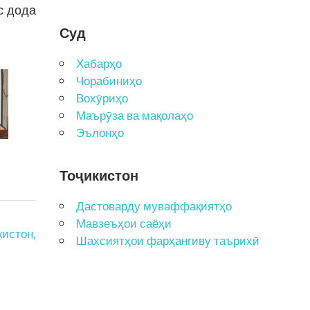
с дода
Суд
Хабарҳо
Чорабиниҳо
Вохӯриҳо
Маърӯза ва мақолаҳо
Эълонҳо
Тоҷикистон
Дастоварду муваффақиятҳо
Мавзеъҳои саёҳи
истон,
Шахсиятҳои фарҳангиву таърихӣ