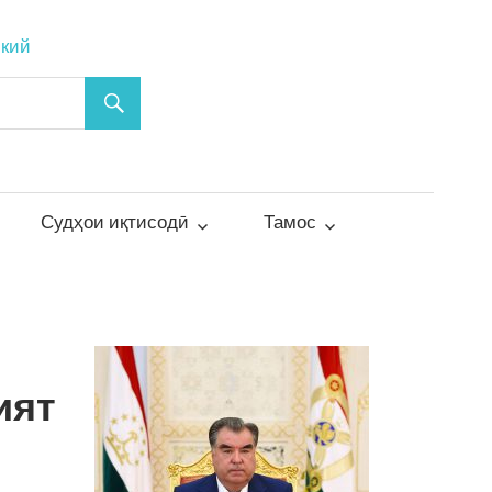
ский
Судҳои иқтисодӣ
Тамос
ият