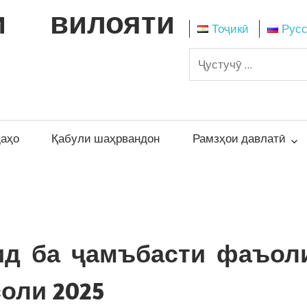
и вилояти
Тоҷикӣ
Рус
даҳо
Қабули шаҳрвандон
Рамзҳои давлатӣ
ид ба ҷамъбасти фаъол
оли 2025