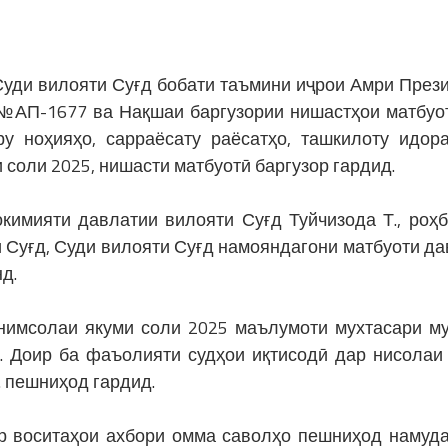
 Суди вилояти Суғд бобати таъмини иҷрои Амри През
, №АП-1677 ва Нақшаи баргузории нишастҳои матбуо
у ноҳияҳо, сарраёсату раёсатҳо, ташкилоту идор
соли 2025, нишасти матбуотӣ баргузор гардид.
кимияти давлатии вилояти Суғд Туйчизода Т., роҳб
 Суғд, Суди вилояти Суғд намояндагони матбуоти да
д.
нимсолаи якуми соли 2025 маълумоти мухтасари м
д. Доир ба фаъолияти судҳои иқтисодӣ дар нисолаи
. пешниҳод гардид.
р воситаҳои ахбори омма саволҳо пешниҳод намуда