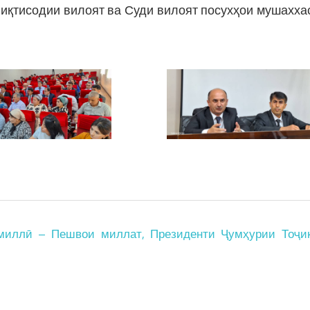
и иқтисодии вилоят ва Суди вилоят посухҳои мушахха
 миллӣ – Пешвои миллат, Президенти Ҷумҳурии Тоҷик