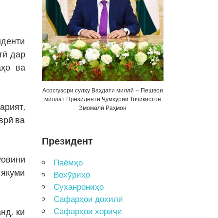
иденти
тӣ дар
аҳо ва
Асосгузори сулҳу Ваҳдати миллӣ – Пешвои
миллат Президенти Ҷумҳурии Тоҷикистон
арият,
Эмомалӣ Раҳмон
врӣ ва
Президент
уовини
Паёмҳо
 якуми
Вохӯриҳо
Суханрониҳо
Сафарҳои дохилӣ
Сафарҳои хориҷӣ
нд, ки