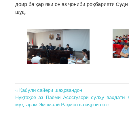
доир ба ҳар яки он аз ҷониби роҳбарияти Суд
шуд.
Post
« Қабули сайёри шаҳрвандон
Нуқтаҳое аз Паёми Асосгузори сулҳу ваҳдати
navigation
муҳтарам Эмомалӣ Раҳмон ва иҷрои он »