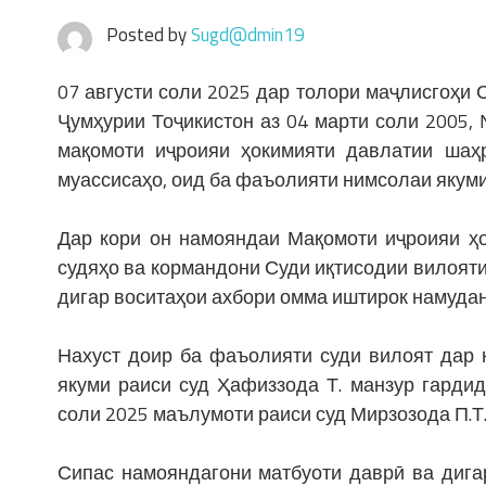
Posted by
Sugd@dmin19
07 августи соли 2025 дар толори маҷлисгоҳи
Ҷумҳурии Тоҷикистон аз 04 марти соли 2005
мақомоти иҷроияи ҳокимияти давлатии шаҳр
муассисаҳо, оид ба фаъолияти нимсолаи якуми 
Дар кори он намояндаи Мақомоти иҷроияи ҳо
судяҳо ва кормандони Суди иқтисодии вилояти
дигар воситаҳои ахбори омма иштирок намудан
Нахуст доир ба фаъолияти суди вилоят дар 
якуми раиси суд Ҳафиззода Т. манзур гарди
соли 2025 маълумоти раиси суд Мирзозода П.Т
Сипас намояндагони матбуоти даврӣ ва дига