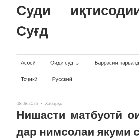
Skip
Суди иқтисоди
to
content
Суғд
Асосӣ
Оиди суд
Баррасии парван
Тоҷикӣ
Русский
08.08.2025
Хабарҳо
Нишасти матбуотӣ о
дар нимсолаи якуми с