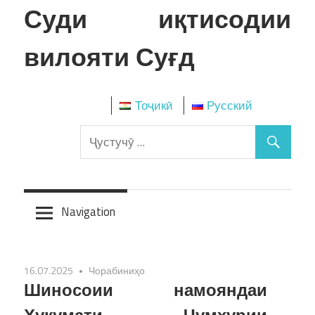
Skip
Суди иқтисодии
to
content
вилояти Суғд
Тоҷикӣ
Русский
Navigation
16.07.2025
Чорабиниҳо
Шиносоии намояндаи