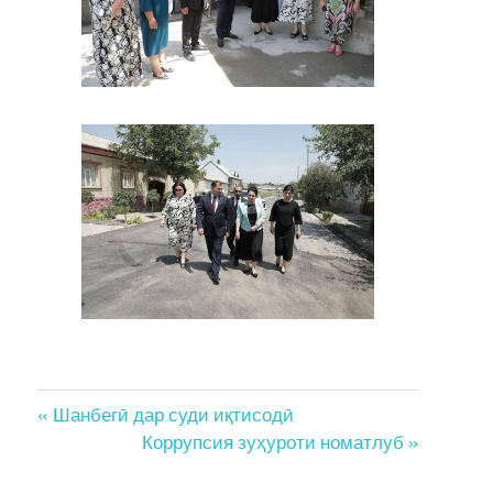
Post
« Шанбегӣ дар суди иқтисодӣ
Коррупсия зуҳуроти номатлуб »
navigation