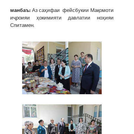
манбаъ:
Аз саҳифаи фейсбукии Мақомоти
иҷроияи ҳокимияти давлатии ноҳияи
Спитамен.