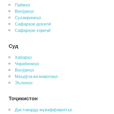
Паёмҳо
Вохӯриҳо
Суханрониҳо
Сафарҳои дохилӣ
Сафарҳои хориҷӣ
Суд
Хабарҳо
Чорабиниҳо
Вохӯриҳо
Маърӯза ва мақолаҳо
Эълонҳо
Тоҷикистон
Дастоварду муваффақиятҳо