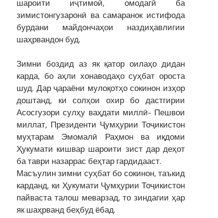
шароити иҷтимоӣ, омодагӣ ба
зимистонгузаронӣ ва самаранок истифода
бурдани майдончаҳои наздиҳавлигии
шаҳрвандон буд.
Зимни боздид аз як қатор оилаҳо дидан
карда, бо аҳли хонаводаҳо суҳбат ороста
шуд. Дар ҷараёни мулоқотҳо сокинон изҳор
доштанд, ки солҳои охир бо дастгирии
Асосгузори сулҳу ваҳдати миллӣ- Пешвои
миллат, Президенти Ҷумҳурии Тоҷикистон
муҳтарам Эмомалӣ Раҳмон ва иқдоми
Ҳукумати кишвар шароити зист дар деҳот
ба таври назаррас беҳтар гардидааст.
Масъулин зимни суҳбат бо сокинон, таъкид
карданд, ки Ҳукумати Ҷумҳурии Тоҷикистон
пайваста талош меварзад, то зиндагии ҳар
як шаҳрванд беҳбуд ёбад.