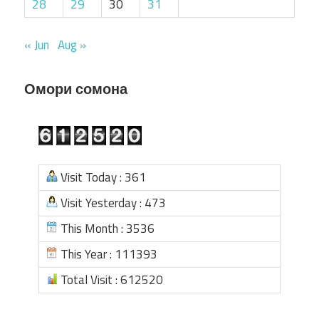
28
29
30
31
« Jun
Aug »
Омори сомона
Visit Today : 361
Visit Yesterday : 473
This Month : 3536
This Year : 111393
Total Visit : 612520