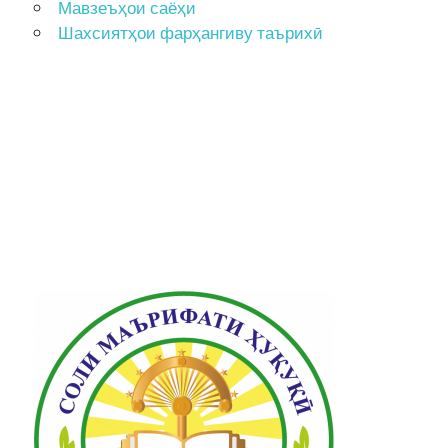
Мавзеъҳои саёҳи
Шахсиятҳои фарҳангиву таърихӣ