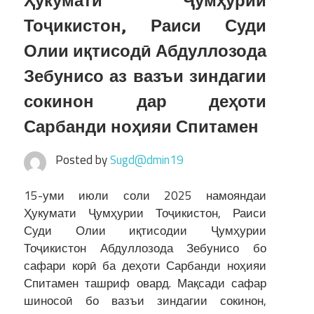
Ҳукумати Ҷумҳурии
Тоҷикистон, Раиси Суди
Олии иқтисодӣ Абдуллозода
Зебунисо аз вазъи зиндагии
сокинон дар деҳоти
Сарбанди ноҳияи Спитамен
Posted by
Sugd@dmin19
15-уми июли соли 2025 намояндаи
Ҳукумати Ҷумҳурии Тоҷикистон, Раиси
Суди Олии иқтисодии Ҷумҳурии
Тоҷикистон Абдуллозода Зебунисо бо
сафари корӣ ба деҳоти Сарбанди ноҳияи
Спитамен ташриф овард. Мақсади сафар
шиносоӣ бо вазъи зиндагии сокинон,