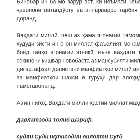
Бинобар ин ба мо зарур аст, ки неъмати беб
ҷавонони ватандӯсту ватанпарварро тарбия
доранд.
Ваҳдати миллӣ, пеш аз ҳама ягонагии тамом
ҳудуди зисти ин ё он миллат фаъолият менам
бояд танҳо ягонагии этникӣ, яъне ваҳдати
сокинони кишвар новобаста аз мансубияти мил
дигар, афзал донистани манфиатҳои миллӣ аз м
аз манфиатҳои шахсӣ ё гурӯҳӣ дар алоҳи
наметавонанд.
Аз ин нигоҳ, Ваҳдати миллӣ ҳастии миллат маҳ
Давлатзода Толиб Шариф,
судяи Суди иқтисодии вилояти Суғд