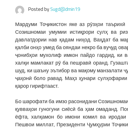
Posted by
Sugd@dmin19
Мардуми Тоҷикистон яке аз рӯзҳои таърихӣ
Созишномаи умумии истиқрори сулҳ ва ри
давлатдории нав қадам ниҳод. Ваҳдат ба ма
қалби онҳо умед ба ояндаи некро ба вуҷуд ов
ҷонибҳои мухолиф имкон пайдо гардид, ки 
халқи мамлакат рӯ ба пешравӣ оранд. Гузашт
шуд, ки шаъну эътибор ва мақому манзалати ҷ
ҷаҳонӣ боло равад. Маҳз ҳунари сулҳофарии
қарор гирифтааст.
Бо шарофати ба имзо расонидани Созишномаи 
қувваҳои гуногуни сиёсӣ ба ҳам омаданд. П
ёфта, халқамон бо имони комил ва иродаи 
Пешвои миллат, Президенти Ҷумҳурии Тоҷики