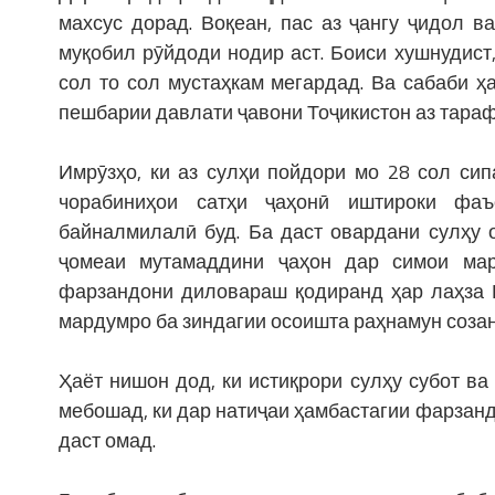
махсус дорад. Воқеан, пас аз ҷангу ҷидол 
муқобил рӯйдоди нодир аст. Боиси хушнудист
сол то сол мустаҳкам мегардад. Ва сабаби ҳ
пешбарии давлати ҷавони Тоҷикистон аз тара
Имрӯзҳо, ки аз сулҳи пойдори мо 28 сол си
чорабиниҳои сатҳи ҷаҳонӣ иштироки фаъ
байналмилалӣ буд. Ба даст овардани сулҳу 
ҷомеаи мутамаддини ҷаҳон дар симои мар
фарзандони диловараш қодиранд ҳар лаҳза В
мардумро ба зиндагии осоишта раҳнамун созан
Ҳаёт нишон дод, ки истиқрори сулҳу субот в
мебошад, ки дар натиҷаи ҳамбастагии фарзанд
даст омад.