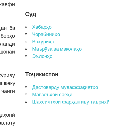
 хавфи
Суд
Хабарҳо
дан ба
Чорабиниҳо
 борҳо
Вохӯриҳо
аланди
Маърӯза ва мақолаҳо
ишонаи
Эълонҳо
Тоҷикистон
хӯриву
ишкеку
Дастоварду муваффақиятҳо
 ҷанги
Мавзеъҳои саёҳи
Шахсиятҳои фарҳангиву таърихӣ
ҷаҳонӣ
авлату