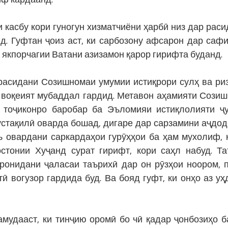
 касбу кори гуногун хизматчиёни ҳарбӣ низ дар раси
д. Гуфтан ҷоиз аст, ки сарбозону афсарон дар саф
 якпорчагии Ватани азизамон қарор гирифта буданд.
 расидани Созишномаи умумии истиқрори сулҳ ва ри
 воқеият мубаддал гардид. Метавон аҳамияти Сози
 тоҷиконро баробар ба Эъломияи истиқлолияти ҷ
мустақилӣ оварда бошад, дигаре дар сарзамини аҷдо
мъ овардани саркардаҳои гурӯҳҳои ба ҳам мухолиф, 
тонии Хуҷанд сурат гирифт, кори саҳл набуд. Т
аронидани ҷаласаи таърихӣ дар он рӯзҳои ноором, 
ӣ вогузор гардида буд. Ва бояд гуфт, ки онҳо аз уҳ
амудааст, ки тинҷию оромӣ бо чӣ қадар ҷонбозиҳо б