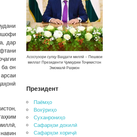
шудани
кишофи
а, дар
ифтани
Асосгузори сулҳу Ваҳдати миллӣ – Пешвои
оҷагии
миллат Президенти Ҷумҳурии Тоҷикистон
 ба он
Эмомалӣ Раҳмон
 арсаи
ҷаҳонӣ
Президент
Паёмҳо
истон,
Вохӯриҳо
таҳким
Суханрониҳо
миллӣ,
Сафарҳои дохилӣ
Сафарҳои хориҷӣ
 навин