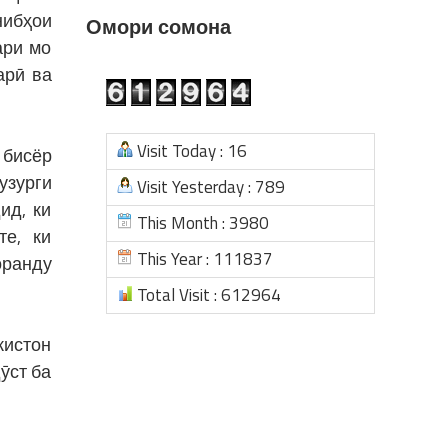
нибҳои
Омори сомона
ари мо
арӣ ва
Visit Today : 16
 бисёр
зурги
Visit Yesterday : 789
ид, ки
This Month : 3980
те, ки
This Year : 111837
оранду
Total Visit : 612964
кистон
ӯст ба