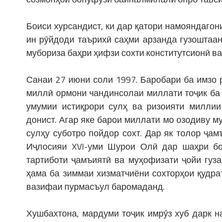
Боиси хурсандист, ки дар қатори намояндагони
ин рӯйдоди таърихӣ саҳми арзанда гузоштаан
мубориза баҳри ҳифзи сохти конститутсионӣ ва
Санаи 27 июни соли 1997. Баробари ба имзо
миллӣ ормони чандинсолаи миллати тоҷик ба
умумии истиқрори сулҳ ва ризоияти миллии
донист. Агар яке барои миллати мо озодиву 
сулҳу суботро пойдор сохт. Дар як толор ҷа
Иҷлосияи XVI-уми Шурои Олӣ дар шаҳри бос
тартиботи ҷамъиятӣ ва муҳофизати ҷойи гуз
ҳама ба зиммаи хизматчиёни сохторҳои қудрат
вазифаи пурмасъул баромаданд.
Хушбахтона, мардуми тоҷик имрӯз хуб дарк н