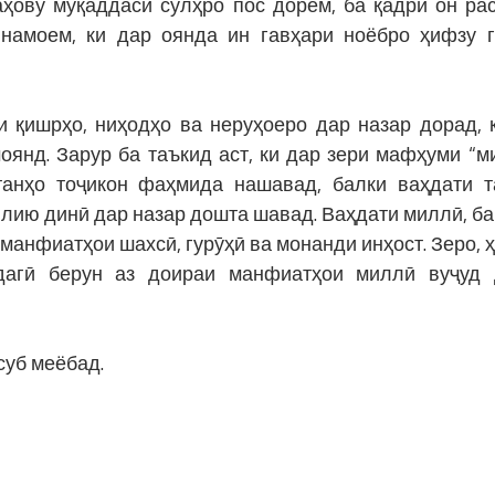
аҳову муқаддаси сулҳро пос дорем, ба қадри он ра
 намоем, ки дар оянда ин гавҳари ноёбро ҳифзу 
и қишрҳо, ниҳодҳо ва неруҳоеро дар назар дорад, 
оянд. Зарур ба таъкид аст, ки дар зери мафҳуми “м
 танҳо тоҷикон фаҳмида нашавад, балки ваҳдати 
лию динӣ дар назар дошта шавад. Ваҳдати миллӣ, ба
анфиатҳои шахсӣ, гурӯҳӣ ва монанди инҳост. Зеро, ҳ
дагӣ берун аз доираи манфиатҳои миллӣ вуҷуд
суб меёбад.