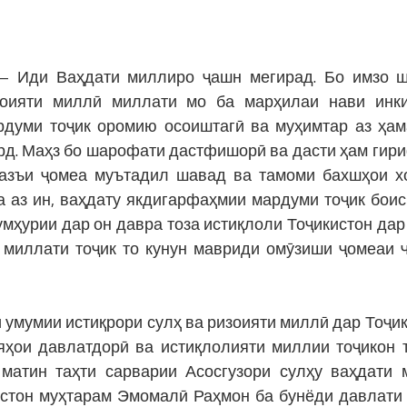
 – Иди Ваҳдати миллиро ҷашн мегирад. Бо имзо 
зоияти миллӣ миллати мо ба марҳилаи нави ин
рдуми тоҷик оромию осоиштагӣ ва муҳимтар аз ҳам
ард. Маҳз бо шарофати дастфишорӣ ва дасти ҳам гир
вазъи ҷомеа муътадил шавад ва тамоми бахшҳои х
а аз ин, ваҳдату якдигарфаҳмии мардуми тоҷик боис
умҳурии дар он давра тоза истиқлоли Тоҷикистон дар
 миллати тоҷик то кунун мавриди омӯзиши ҷомеаи 
умумии истиқрори сулҳ ва ризоияти миллӣ дар Тоҷик
ояҳои давлатдорӣ ва истиқлолияти миллии тоҷикон 
матин таҳти сарварии Асосгузори сулҳу ваҳдати 
стон муҳтарам Эмомалӣ Раҳмон ба бунёди давлати