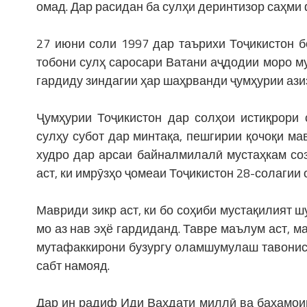
омад. Дар расидан ба сулҳи деринтизор саҳми
27 июни соли 1997 дар таърихи Тоҷикистон б
тобони сулҳ саросари Ватани аҷдодии моро м
гардиду зиндагии ҳар шаҳрванди ҷумҳурии аз
Ҷумҳурии Тоҷикистон дар солҳои истиқрори
сулҳу субот дар минтақа, пешгирии қочоқи м
худро дар арсаи байналмилалӣ мустаҳкам со
аст, ки имрӯзҳо ҷомеаи Тоҷикистон 28-солагии
Мавриди зикр аст, ки бо соҳиби мустақилият 
мо аз нав эҳё гардиданд. Тавре маълум аст, 
мутафаккирони бузургу оламшумулаш тавонис
сабт намояд.
Дар ин радиф Иди Ваҳдати миллӣ ва баҳамои