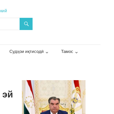
ский
Судҳои иқтисодӣ
Тамос
 эй