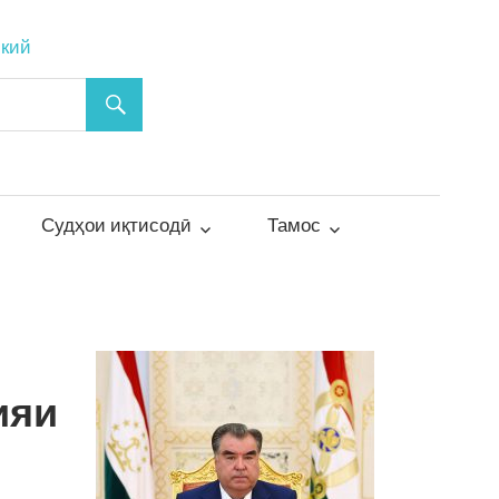
ский
Судҳои иқтисодӣ
Тамос
ияи