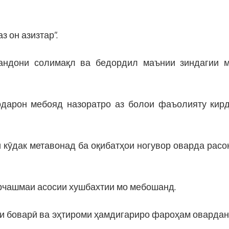
з он азизтар”.
андони солимақл ва бедордил маънии зиндагии 
дарон мебояд назоратро аз болои фаъолияту кир
 кӯдак метавонад ба оқибатҳои ногувор оварда расо
арчашмаи асосии хушбахтии мо мебошанд.
ити боварӣ ва эҳтироми ҳамдигариро фароҳам овардан