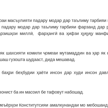
раи масъулияти падару модар дар таълиму тарбияи 
и падару модар дар таълиму тарбияи фарзанд дар 
 арзишҳои миллӣ, фарҳангӣ ва ҳифзи ҳуқуқу манф
р як шахсияти комили ҷомеаи мутамаддин ва ҳар як
ушаш гузошта шудааст, дида мешавад.
 баҳри беҳбудии ҳаёти инсон дар худи инсон дав
вонист ба ин масоил бе тафовут набошад.
меъёрҳои Конститутсияи амалкунандаи мо мебошанд,