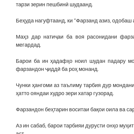
тарзи зерин пешбинӣ шудаанд.
Беҳуда нагуфтаанд, ки “Фарзанд азиз, одобаш а
Маҳз дар натиҷаи ба воя расонидани фарз
мегардад.
Барои ба ин ҳадафҳо ноил шудан падару мо
фарзандон ҷиддӣ ба роҳ монанд.
Чунки ҳангоми аз таълиму тарбия дур мондани
ҳатто ояндаи худро зери хатар гузорад.
Фарзандон беҳтарин воситаи бақои оила ва с
Аз ин сабаб, барои тарбияи дурусти онҳо муҳ
аст.