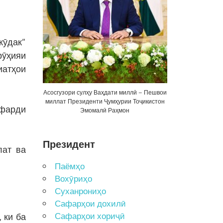
кӯдак”
рӯҳияи
иатҳои
Асосгузори сулҳу Ваҳдати миллӣ – Пешвои
миллат Президенти Ҷумҳурии Тоҷикистон
 фарди
Эмомалӣ Раҳмон
Президент
лат ва
Паёмҳо
Вохӯриҳо
Суханрониҳо
Сафарҳои дохилӣ
Сафарҳои хориҷӣ
 ки ба