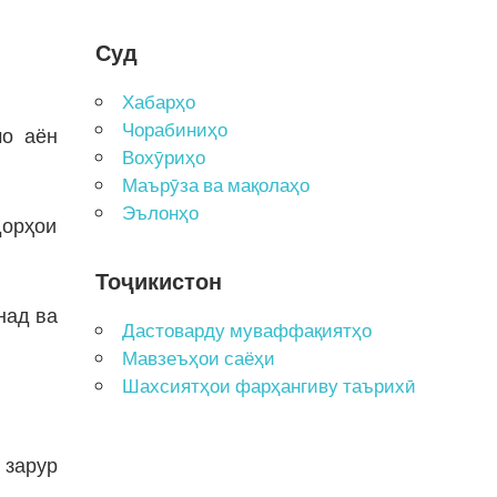
Суд
Хабарҳо
Чорабиниҳо
мо аён
Вохӯриҳо
Маърӯза ва мақолаҳо
Эълонҳо
дорҳои
Тоҷикистон
над ва
Дастоварду муваффақиятҳо
Мавзеъҳои саёҳи
Шахсиятҳои фарҳангиву таърихӣ
 зарур