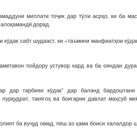
тамаддуни миллати тоҷик дар тӯли асрҳо, ки ба ма
 алоқамандӣ дорад.
и кӯдак сабт шудааст, ки «таъмини манфиатҳои кӯда
аметавон пойдору устувор кард ва ба ояндаи дур
ар дар тарбияи кӯдак” дар баланд бардоштани
 пурқудрат, такягоҳ ва боигарии давлат маҳсуб ме
олият ба вуҷуд омад, пеш аз ҳама боиси халалдор 