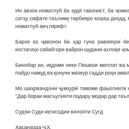
Ин авзои номатлуб ба зудӣ тавонист, ба ҷомеа
сатҳу сифати таълиму тарбияро коҳиш диҳад, 
номатлуб авҷ гирифт.
Бархе аз ҷавонон ба ҳар гуна равияҳои бе
костагиҳо сабабгори вайрон шудани ахлоқи ҷо
Бинобар ин, иқдоми неки Пешвои миллат ва 
пайдо намуд ва қонуни мазкур садди роҳи ама
Мо шаҳрвандони ҷумҳурӣ тамоми фаьолияти х
“Дар бораи масъулияти падару модар дар таъл
Судяи Суди иқтисодии вилояти Суғд
Ҳасанзода Ҷ.Х.