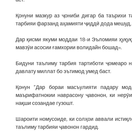
Қонуни мазкур аз ҷониби дигар ба таърихи 
тарбияи фарзанд аҳамияти ҷиддӣ дода мешуд,
Дар қисми якуми моддаи 18-и Эъломияи ҳуқуқ
мавзӯи асосии ғамхории волидайн бошад».
Бидуни таълиму тарбия тартиботи ҷомеаро н
давлату миллат бо эътимод умед баст.
Қонун “Дар бораи масъулияти падару мод
маърифатнокии наврасону ҷавонон, ки нерӯи
нақши созандае гузошт.
Шароити номусоиде, ки солҳои аввали истиқл
таълиму тарбияи ҷавонон гардид.