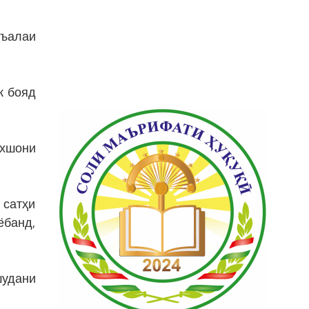
съалаи
к бояд
ахшони
 сатҳи
ёбанд,
шудани