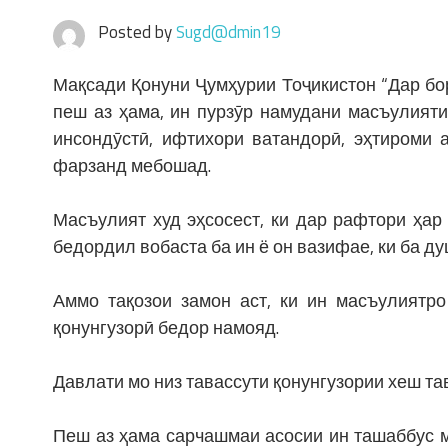
Posted by
Sugd@dmin19
Мақсади Қонуни Ҷумҳурии Тоҷикистон “Дар бо
пеш аз ҳама, ин пурзӯр намудани масъулият
инсондӯстӣ, ифтихори ватандорӣ, эҳтироми
фарзанд мебошад.
Масъулият худ эҳсосест, ки дар рафтори ҳа
бедордил вобаста ба ин ё он вазифае, ки ба д
Аммо тақозои замон аст, ки ин масъулиятро
қонунгузорӣ бедор намояд.
Давлати мо низ тавассути қонунгузории хеш та
Пеш аз ҳама сарчашмаи асосии ин ташаббус 