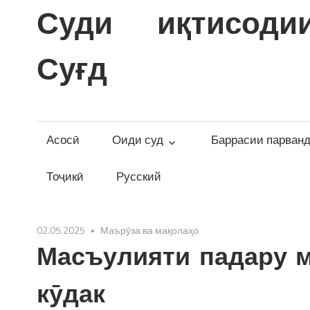
Skip
Суди иқтисоди
to
content
Суғд
Асосӣ
Оиди суд
Баррасии парван
Тоҷикӣ
Русский
02.05.2025
Маърӯза ва мақолаҳо
Масъулияти падару 
кӯдак