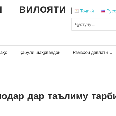
и вилояти
Тоҷикӣ
Рус
даҳо
Қабули шаҳрвандон
Рамзҳои давлатӣ
модар дар таълиму тарб