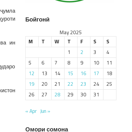
 ҷумла
ҳуроти
Бойгонӣ
May 2025
M
T
W
T
F
S
S
 ва ин
1
2
3
4
5
6
7
8
9
10
11
ҷударо
12
13
14
15
16
17
18
19
20
21
22
23
24
25
кистон
26
27
28
29
30
31
« Apr
Jun »
Омори сомона