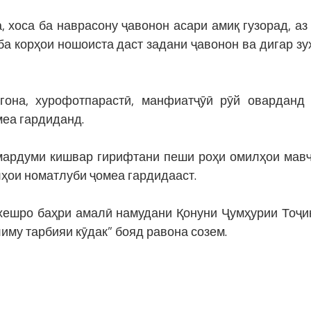
, хоса ба наврасону ҷавонон асари амиқ гузорад, аз
ба корҳои ношоиста даст задани ҷавонон ва дигар зу
гона, хурофотпарастӣ, манфиатҷӯӣ рӯй оварданд
меа гардиданд.
мардуми кишвар гирифтани пеши роҳи омилҳои мав
лҳои номатлуби ҷомеа гардидааст.
ешро баҳри амалӣ намудани Қонуни Ҷумҳурии Тоҷи
иму тарбияи кӯдак” бояд равона созем.