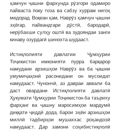
ҳамчун ҷашни фархунда рӯзгори одамиро
пайваста поку тоза ва сабзу хуррам нигоҳ
медорад. Воқеан ҳам, Наврӯз ҳамчун ҷашни
эҳёгар, пайвандгари дӯстӣ, бародарӣ,
нерӯбахши сулҳу оштӣ ва зудояндаи занги
кинаву озурдагӣ шинохта шудааст.
Истиқлолияти давлатии Ҷумҳурии
Тоҷикистон имконияти пурра барқарор
намудани арзишҳои Наврӯз ва ба ҷашни
умумиҷаҳонӣ расонидани он мусоидат
намудааст. Чунончӣ, аз давраи аввали ба
даст овардани Истиқлолияти давлатӣ
Ҳукумати Ҷумҳурии Тоҷикистон ба таъриху
фарҳанг ва ҷашну маросимҳои мардумӣ
диққати ҷиддӣ дода, барои эҳёи арзишҳои
миллӣ тадбирҳои мушаххас роҳандозӣ
намудааст. Дар замони соҳибистиқлолӣ