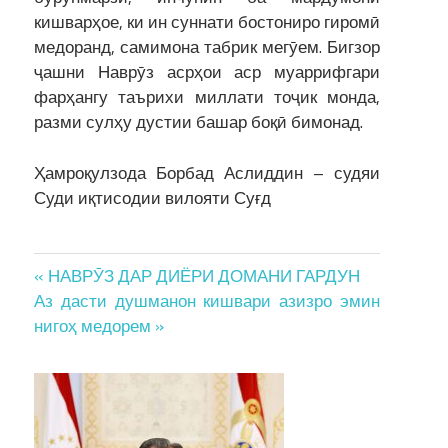
кишварҳое, ки ин суннати бостониро гиромӣ
медоранд, самимона табрик мегӯем. Бигзор
ҷашни Наврӯз асрҳои аср муаррифгари
фарҳангу таърихи миллати тоҷик монда,
разми сулҳу дустии башар боқӣ бимонад.
Ҳамроқулзода Борбад Аслиддин – судяи
Суди иқтисодии вилояти Суғд
Post
« НАВРӮЗ ДАР ДИЁРИ ДОМАНИ ГАРДУН
Аз дасти душманон кишвари азизро эмин
navigation
нигоҳ медорем »