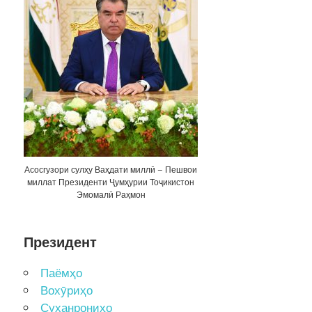
Асосгузори сулҳу Ваҳдати миллӣ – Пешвои
миллат Президенти Ҷумҳурии Тоҷикистон
Эмомалӣ Раҳмон
Президент
Паёмҳо
Вохӯриҳо
Суханрониҳо