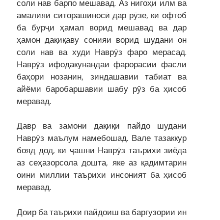
соли нав барпо мешавад. Аз нигоҳи илм ва
амалияи ситорашиносӣ дар рӯзе, ки офтоб
ба бурҷи ҳамал ворид мешавад ва дар
ҳамон дақиқаву сонияи ворид шудани он
соли нав ва худи Наврӯз фаро мерасад.
Наврӯз ифодакунандаи фарорасии фасли
баҳори нозанин, зиндашавии табиат ва
айёми баробаршавии шабу рӯз ба ҳисоб
меравад.
Давр ва замони дақиқи пайдо шудани
Наврӯз маълум намебошад. Вале тазаккур
бояд дод, ки ҷашни Наврӯз таърихи зиёда
аз сеҳазорсола дошта, яке аз қадимтарин
оини миллии таърихи инсоният ба ҳисоб
меравад.
Доир ба таърихи пайдоиш ва баргузории ин