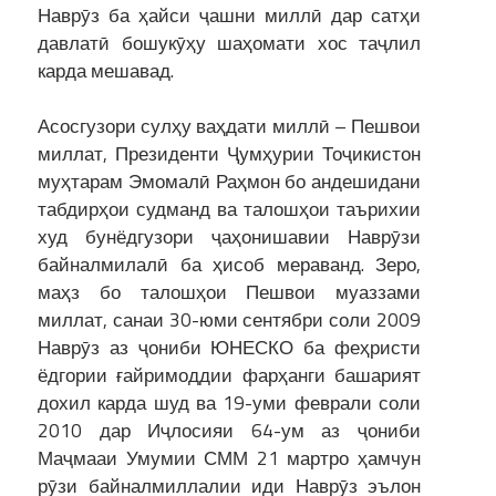
Наврӯз ба ҳайси ҷашни миллӣ дар сатҳи
давлатӣ бошукӯҳу шаҳомати хос таҷлил
карда мешавад.
Асосгузори сулҳу ваҳдати миллӣ – Пешвои
миллат, Президенти Ҷумҳурии Тоҷикистон
муҳтарам Эмомалӣ Раҳмон бо андешидани
табдирҳои судманд ва талошҳои таърихии
худ бунёдгузори ҷаҳонишавии Наврӯзи
байналмилалӣ ба ҳисоб мераванд. Зеро,
маҳз бо талошҳои Пешвои муаззами
миллат, санаи 30-юми сентябри соли 2009
Наврӯз аз ҷониби ЮНЕСКО ба феҳристи
ёдгории ғайримоддии фарҳанги башарият
дохил карда шуд ва 19-уми феврали соли
2010 дар Иҷлосияи 64-ум аз ҷониби
Маҷмааи Умумии СММ 21 мартро ҳамчун
рӯзи байналмиллалии иди Наврӯз эълон