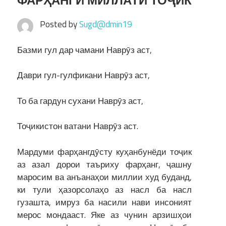
ФАРҲАНГИ МИЛЛАТИ ТОҶИК
Posted by
Sugd@dmin19
Базми гул дар чамани Наврӯз аст,
Даври гул-гулфикани Наврӯз аст,
То ба гардун сухани Наврӯз аст,
Тоҷикистон ватани Наврӯз аст.
Мардуми фарҳангдӯсту куҳанбунёди тоҷик
аз азал дорои таъриху фарҳанг, ҷашну
маросим ва анъанаҳои миллии худ буданд,
ки тули ҳазорсолаҳо аз насл ба насл
гузашта, имруз ба насили нави инсоният
мерос мондааст. Яке аз чунин арзишҳои