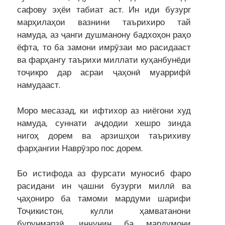
сафову эҳёи табиат аст. Ин иди бузург
марҳилаҳои вазнини таърихиро тай
намуда, аз ҷанги душманону бадхоҳон раҳо
ёфта, то ба замони имрӯзаи мо расидааст
ва фарҳангу таърихи миллати куҳанбунёди
тоҷикро дар асраи ҷаҳонӣ муаррифӣ
намудааст.
Моро месазад, ки ифтихор аз ниёгони худ
намуда, суннати аҷдодии хешро зинда
нигоҳ дорем ва арзишҳои таърихиву
фарҳангии Наврӯзро пос дорем.
Бо истифода аз фурсати муносиб фаро
расидани ин ҷашни бузурги миллӣ ва
ҷаҳониро ба тамоми мардуми шарифи
Тоҷикистон, кулли ҳамватанони
бурунмарзӣ, инчунин ба мардумони