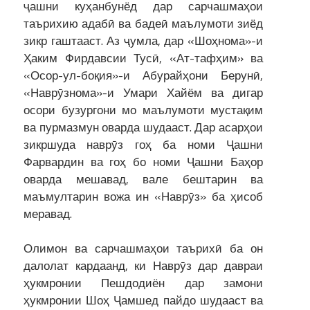
ҷашни куҳанбунёд дар сарчашмаҳои
таърихию адабӣ ва бадеӣ маълумоти зиёд
зикр гаштааст. Аз ҷумла, дар «Шоҳнома»-и
Ҳаким Фирдавсии Тусӣ, «Ат-тафҳим» ва
«Осор-ул-боқия»-и Абурайҳони Берунӣ,
«Наврӯзнома»-и Умари Хайём ва дигар
осори бузургони мо маълумоти мустақим
ва пурмазмун оварда шудааст. Дар асарҳои
зикршуда наврӯз гоҳ ба номи Ҷашни
Фарвардин ва гоҳ бо номи Ҷашни Баҳор
оварда мешавад, вале бештарин ва
маъмултарин вожа ин «Наврӯз» ба ҳисоб
меравад.
Олимон ва сарчашмаҳои таърихӣ ба он
далолат кардаанд, ки Наврӯз дар давраи
ҳукмронии Пешдодиён дар замони
ҳукмронии Шоҳ Ҷамшед пайдо шудааст ва