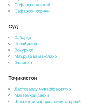
Сафарҳои дохилӣ
Сафарҳои хориҷӣ
Суд
Хабарҳо
Чорабиниҳо
Вохӯриҳо
Маърӯза ва мақолаҳо
Эълонҳо
Тоҷикистон
Дастоварду муваффақиятҳо
Мавзеъҳои саёҳи
Шахсиятҳои фарҳангиву таърихӣ