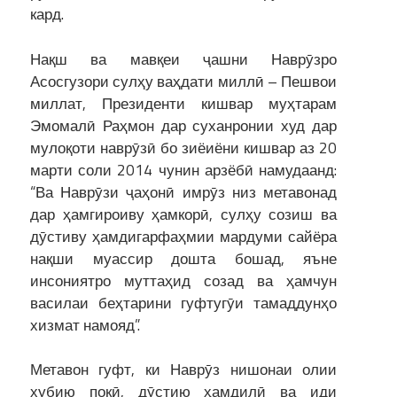
кард.
Нақш ва мавқеи ҷашни Наврӯзро
Асосгузори сулҳу ваҳдати миллӣ – Пешвои
миллат, Президенти кишвар муҳтарам
Эмомалӣ Раҳмон дар суханронии худ дар
мулоқоти наврӯзӣ бо зиёиёни кишвар аз 20
марти соли 2014 чунин арзёбӣ намудаанд:
“Ва Наврӯзи ҷаҳонӣ имрӯз низ метавонад
дар ҳамгироиву ҳамкорӣ, сулҳу созиш ва
дӯстиву ҳамдигарфаҳмии мардуми сайёра
нақши муассир дошта бошад, яъне
инсониятро муттаҳид созад ва ҳамчун
василаи беҳтарини гуфтугӯи тамаддунҳо
хизмат намояд”.
Метавон гуфт, ки Наврӯз нишонаи олии
хубию покӣ, дӯстию ҳамдилӣ ва иди