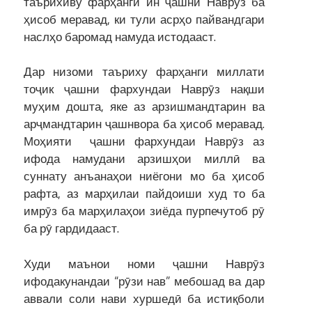
таърихиву фарҳангӣ ин ҷашни Наврӯз ба
ҳисоб меравад, ки тули асрҳо пайвандгари
наслҳо баромад намуда истодааст.
Дар низоми таъриху фарҳанги миллати
тоҷик ҷашни фархундаи Наврӯз нақши
муҳим дошта, яке аз арзишмандтарин ва
арҷмандтарин ҷашнвора ба ҳисоб меравад.
Моҳияти ҷашни фархундаи Наврӯз аз
ифода намудани арзишҳои миллӣ ва
суннату анъанаҳои ниёгони мо ба ҳисоб
рафта, аз марҳилаи пайдоиши худ то ба
имрӯз ба марҳилаҳои зиёда пурпечутоб рӯ
ба рӯ гардидааст.
Худи маънои номи ҷашни Наврӯз
ифодакунандаи “рӯзи нав” мебошад ва дар
аввали соли нави хуршедӣ ба истиқболи